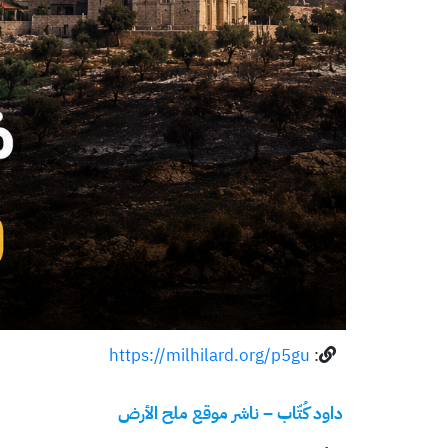
https://milhilard.org/p5gu
:
داود كُتّاب – ناشر موقع ملح الأرض