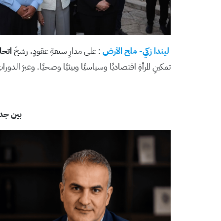
ليندا زكي- ملح الأرض
: على مدارِ سبعةِ عقودٍ، رسّخَ
اتحا
تمكينِ المرأةِ اقتصاديًا وسياسيًا وبيئيًا وصحيًا. وعبرَ الدورات
بين جدر