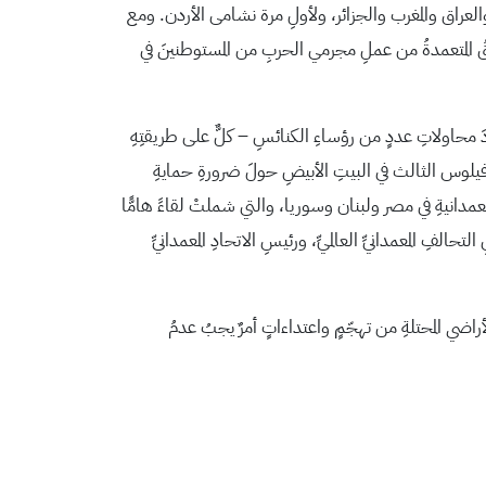
ُ منتخباتٍ عربيةٍ هي: السعودية وقطر والعراق والمغرب والجزائر، ولأولِ مرة نشامى الأردن. ومع
أنَّ ما يجري في الأراضي المحتلةِ – وآخرُهُ الحرائقُ المتعمدةُ من عملِ مجرمي الحربِ من المستوطنينَ في
 محاولاتِ عددٍ من رؤساءِ الكنائسِ – كلٌّ على طريقتِهِ
ثيوفيلوس الثالث في البيتِ الأبيضِ حولَ ضرورةِ حمايةِ
لمعمدانيةِ في مصر ولبنان وسوريا، والتي شملتْ لقاءً هامًّا
حالفِ المعمدانيِّ العالميِّ، ورئيسِ الاتحادِ المعمدانيِّ
أراضي المحتلةِ من تهجّمٍ واعتداءاتٍ أمرٌ يجبُ عدمُ