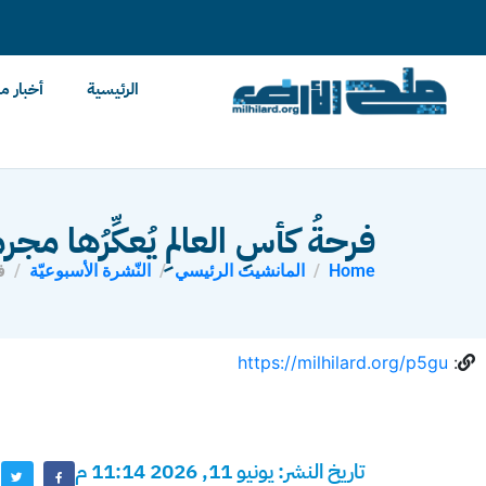
content
الرئيسية
أخبار م
فرحةُ كأسِ العالمِ يُعكِّرُها 
Home
المانشيت الرئيسي
النّشرة الأسبوعيّة
ف
https://milhilard.org/p5gu
:
تاريخ النشر: يونيو 11, 2026 11:14 م