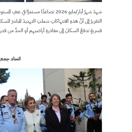
شهدَ شهرُ أيار/مايو 2026 تصاعدًا مستمر
التقريرُ إلى أنَّ هذهِ الانتهاكاتِ شملتِ التهديدَ المباشرَ لل
قسريةٍ تدفعُ السكانَ إلى مغادرةِ أراضيهم أو الحدِّ من قدرت
اتحاد جمعيا