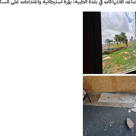
صاعد الانتهاكات في بلدة الطيبة: بؤرة استيطانية واعتداءات على السكان