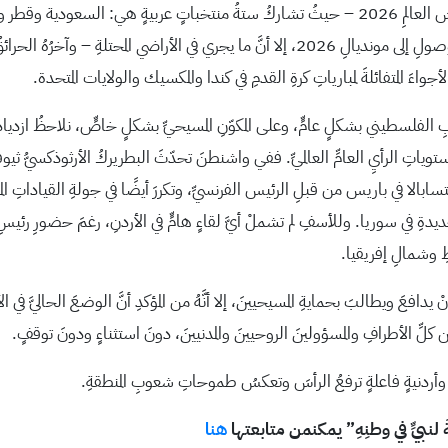
تبدأُ هذهِ الأيامُ أكبرُ وأهمُّ احتفالٍ رياضيٍّ في المعمورةِ – كأسُ العالمِ 2026 – حيثُ تشاركُ ستة
تمنياتِنا للمنتخباتِ العربيةِ بتقديمِ أداءٍ يثبتُ أحقيتَها في الوصولِ إلى مونديالِ 2026، إلا 
 الأجواءَ المتفائلةَ لمبارياتِ كرةِ القدمِ في كندا والمكسيك والولايات المتحدة.
الفلسطيني بشكلٍ عامٍّ، وعلى المكوّنِ المسيحيِّ بشكلٍ خاصٍّ، نلاحظُ ازديادَ
ستوياتِ الرأيِ العامِّ العالميِّ. ففي واشنطنَ تحدّثَ البطريركُ الأرثوذكسيُّ 
يتسابالا في باريس من قبلِ الرئيس الفرنسيِّ، وتكررَ أيضًا في جولةِ القياداتِ ا
يدةِ في سوريا. وللأسفِ لم تشملْ أيَّ لقاءٍ هامٍّ في الأردنِ، رغمَ حضورِ رئيسِ الت
سطِ وشمالِ إفريقيا.
َ ويطالبَ بحمايةِ المسيحيينَ، إلا أنَّهُ من المؤكدِ أنَّ الوضعَ الحاليَّ في ال
كلِّ الأطرافِ والمسؤولينَ الروحيينَ والمدنيينَ، دونَ استثناءٍ ودونَ توقفٍ.
يةٍ وأردنيةٍ فاعلةٍ ترفعُ الرأسَ وتعكسُ طموحاتِ شعوبِ المنطقةِ.
هنا