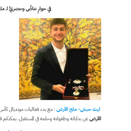
في حوارٍ خاصٍّ وحصريٍّ لـ م
ليث حبش- ملح الأرض
: مع بدء فعاليات مونديال كأس ال
الأرض
عن بداياته وطفولته وحلمه في المستقبل. يمكنكم ق