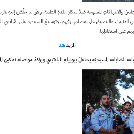
ًا في عنفِ المستوطنينَ والانتهاكاتِ الممنهجةِ ضدَّ سكانِ بلدةِ الطيبة، وفقَ ما خلُصَ إليه
سكانِ المدنيينَ، والتضييقَ على مصادرِ رزقِهم، وتوسيعَ السيطرةِ على الأراضي ال
ِهم على استغلالِها.
المزيد
هنا
ت الشابات المسيحيّة يحتفلُ بيوبيلهِ البلاتيني ويؤكدُ مواصلة تمكين المرأ