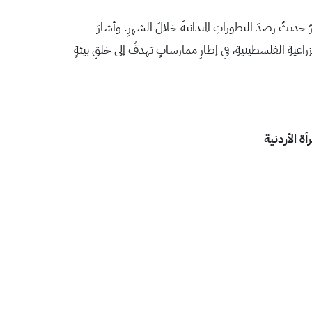
ِ تقريرٌ حديثٌ رصدَ التطوراتِ الميدانيةَ خلالَ الشهرِ. وأشارَ
زراعيةِ الفلسطينيةِ، في إطارِ ممارساتٍ تهدفُ إلى خلقِ بيئةٍ
ة الأردنية