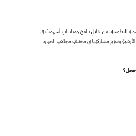
ويةِ التطوعيةِ، من خلالِ برامجَ ومبادراتٍ أسهمتْ في
 الأردنيةِ وتعزيزِ مشاركتِها في مختلفِ مجالاتِ الحياةِ.
و خجل؟