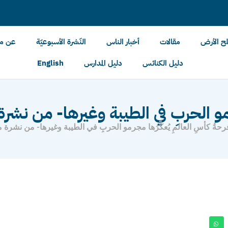
لح الأرض
مقالات
أخبار الناس
النّشرة الأسبوعيّة
عن مل
دليل الكنائس
دليل المدارس
English
مجرمو الحربِ في الطيبة وغيرها- من نشرة 
رحةُ كأسِ العالمِ يُعكِّرُها مجرمو الحربِ في الطيبة وغيرها- من نشرة مل