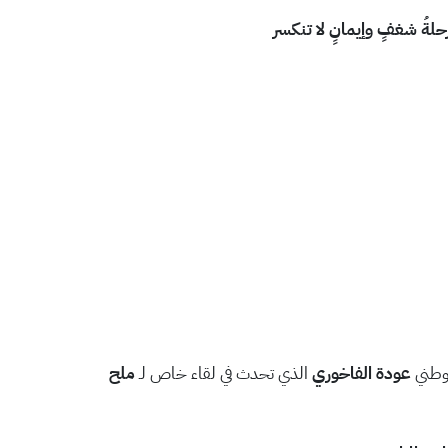
حلةُ شغفٍ وإيمانٍ لا تنكسر
لوطني
عودة الفاخوري
الذي تحدث في لقاء خاص لـ
ملح