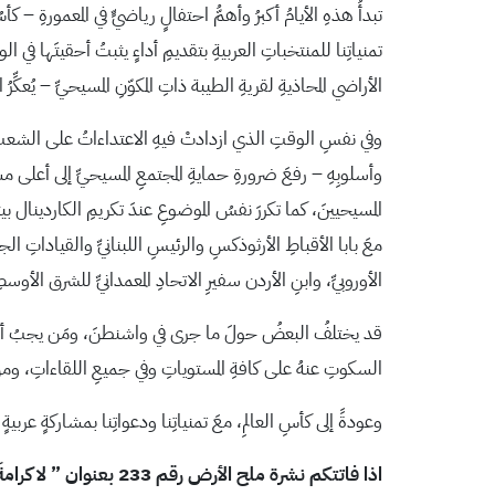
الأراضي المحاذيةِ لقريةِ الطيبة ذاتِ المكوّنِ المسيحيِّ – يُعكِّرُ
وفي نفسِ الوقتِ الذي ازدادتْ فيهِ الاعتداءاتُ على الشعبِ 
وأسلوبِهِ – رفعَ ضرورةِ حمايةِ المجتمعِ المسيحيِّ إلى أعلى م
المسيحيينَ، كما تكررَ نفسُ الموضوعِ عندَ تكريمِ الكاردينال ب
معَ بابا الأقباطِ الأرثوذكسِ والرئيسِ اللبنانيِّ والقياداتِ الجد
الأوروبيِّ، وابنِ الأردن سفيرِ الاتحادِ المعمدانيِّ للشرق الأو
قد يختلفُ البعضُ حولَ ما جرى في واشنطنَ، ومَن يجبُ أنْ يدافع
السكوتِ عنهُ على كافةِ المستوياتِ وفي جميعِ اللقاءاتِ، ومن 
وعودةً إلى كأسِ العالمِ، معَ تمنياتِنا ودعواتِنا بمشاركةٍ عرب
اذا فاتتكم نشرة ملح الأرض رقم 233 بعنوان ” لا كرامةَ لنبيٍّ في وطنِهِ” يمكنمن متابعتها