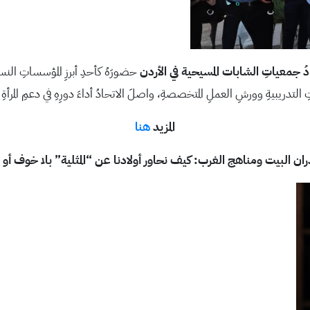
دُ جمعياتِ الشابات المسيحية في الأردن
حضورَهُ كأحدِ أبرزِ المؤسساتِ النس
ِ التدريبيةِ وورشِ العملِ المتخصصةِ، واصلَ الاتحادُ أداءَ دورِهِ في دعمِ المرأةِ
المزيد
هنا
ان البيت ومناهج الغرب: كيف نحاور أولادنا عن “المثلية” بلا خوف أ