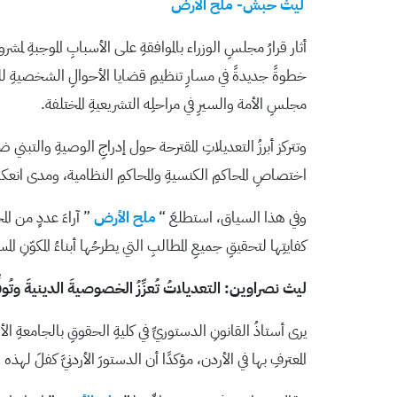
ليث حبش- ملح الأرض
خطوةً جديدةً في مسارِ تنظيمِ قضايا الأحوالِ الشخصيةِ للمس
مجلسِ الأمة والسيرِ في مراحلِه التشريعيةِ المختلفة.
وتتركز أبرزُ التعديلاتِ المقترحة حول إدراجِ الوصيةِ والتبني
اختصاصِ المحاكمِ الكنسيةِ والمحاكمِ النظامية، ومدى انعك
وفي هذا السياق، استطلعَ “
ملح الأرض
” آراءَ عددٍ من 
كفايتِها لتحقيقِ جميعِ المطالبِ التي يطرحُها أبناءُ المكوّنِ الم
ليث نصراوين: التعديلاتُ تُعزِّزُ الخصوصيةَ الدينيةَ وتُوفِّر
يرى أستاذُ القانونِ الدستوريِّ في كليةِ الحقوقِ بالجامعةِ الأ
المعترفِ بها في الأردن، مؤكدًا أن الدستورَ الأردنيَّ كفلَ ل