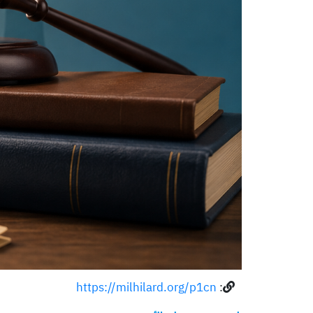
https://milhilard.org/p1cn
: