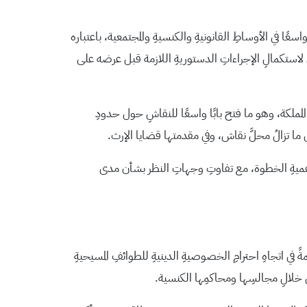
موافقةِ على الأسبابِ الموجبةِ لمشروعِ القانونِ المعدلِ لقانونِ مجالسِ الطوائفِ المسيحيةِ لسنةِ 2026 اهتمامًا واسعًا في الأوساطِ القانونيةِ والكنسيةِ والمجتمعية، باعتباره
ي لاستكمالِ الإجراءاتِ الدستوريةِ اللازمة قبل عرضه على
ي المملكة، وهو ما فتح بابًا واسعًا للنقاشِ حول حدودِ
ما تزالُ محلَّ نقاش، وفي مقدمتها قضايا الإرث.
أهميةِ الخطوة، مع تفاوتِ وجهاتِ النظر بشأن مدى
ً في اتجاهِ احترامِ الخصوصيةِ الدينيةِ للطوائفِ المسيحيةِ
 من خلالِ مجالسِها ومحاكمِها الكنسية.