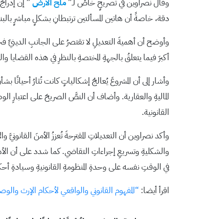
وقال نصراوين في تصريحٍ خاصٍّ لـ”
ملح الأرض
” إن إدراجَ
دقة، خاصةً أن هاتين المسألتين ترتبطانِ بشكلٍ مباشرٍ بالبنية
وأوضح أن أهميةَ التعديلِ لا تقتصرُ على الجانبِ الدينيِّ فحسب،
أكبرَ فيما يتعلقُ بالجهةِ المختصةِ بالنظرِ في هذه القضايا والق
وأشار إلى أن المشروعَ يُعالجُ إشكالياتٍ كانت تُثارُ أحيانًا بش
الماليةِ والعقارية. وأضاف أن النصَّ الصريحَ على اعتبارِ ا
القانونية.
وأكد نصراوين أن التعديلاتِ المقترحةَ تُعززُ الأمنَ القانونيَّ
والشكليةِ وتسريعِ إجراءاتِ التقاضي. كما شدد على أن الأهميةَ
في الوقتِ نفسه على وحدةِ المنظومةِ القانونيةِ وسيادةِ أحك
اقرأ أيضا:
“المفهوم القانوني والواقعي لأحكام الإرث والو