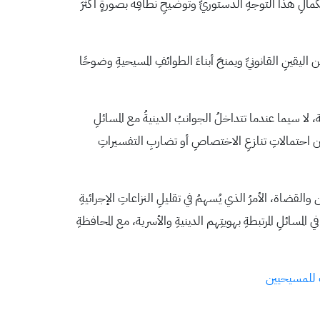
كمالِ هذا التوجهِ الدستوريِّ وتوضيحِ نطاقِه بصورةٍ أكثرَ
اليقينِ القانونيِّ ويمنحَ أبناءَ الطوائفِ المسيحيةِ وضوحًا
نية، لا سيما عندما تتداخلُ الجوانبُ الدينيةُ مع المسائلِ
من احتمالاتِ تنازعِ الاختصاصِ أو تضاربِ التفسيراتِ
والقضاة، الأمرُ الذي يُسهمُ في تقليلِ النزاعاتِ الإجرائيةِ
مسائلِ المرتبطةِ بهويتِهم الدينيةِ والأسرية، مع المحافظةِ
ث للمسيحيين