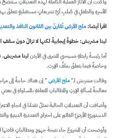
وأكدت أن الآثارَ العمليةَ الكاملةَ لهذه التعديلاتِ ستتضحُ
الأسرةِ والطفلِ في صُلبِ أيِّ تشريعاتٍ مستقبليةٍ تتعلقُ بهذا
اقرأ أيضا:
ملح الأرض تُقارنُ بين القانون النافذ والتع
لينا مشربش: خطوةٌ إيجابيةٌ لكنها لا تزالُ دونَ سقفِ 
أما رئيسةُ رابطةِ مسيحيي المشرق في الأردن
لينا مشربش
، ف
وخاصةً فيما يتعلقُ بملفِّ الإرث.
وقالت مشربش لـ”
ملح الأرض
” إن هناك حاجةً إلى مراجع
معالجةً لمسألةِ الإرثِ والمطالباتِ المتعلقةِ بالمساواةِ في بعضِ 
وأضافت أن التعديلاتِ الحاليةَ تمثلُ تقدمًا في اتجاهِ الا
الدستوريِّ الأردنيِّ القائمِ على احترامِ التعدديةِ الدينيةِ والث
وأوضحت أن المشروعَ جاء نتيجةَ جهودٍ ومطالباتٍ قادتها 