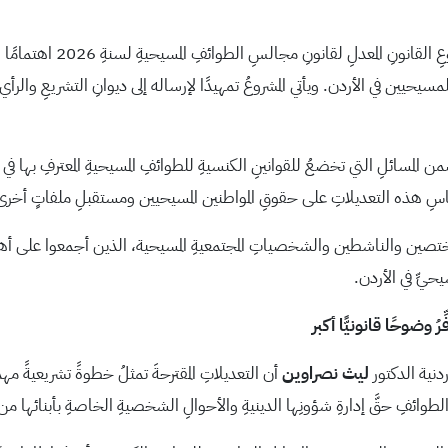
أثار قرارُ مجلسِ الوزراء بال
يحيين في الأردن. ويأتي المشروعُ تمهيدًا لإرساله إلى ديوانِ التشريعِ والرأ
 ضمن المسائلِ التي تخضعُ للقوانينِ الكنسيةِ للطوائفِ المسيحيةِ المعترفِ بها ف
اسِ هذه التعديلاتِ على حقوقِ المواطنين المسيحيين ومستقبلِ ملفاتٍ أخرى 
المختصين والناشطين والشخصياتِ المجتمعيةِ المسيحية، الذين أجمعوا على 
سيحيِّ في الأردن.
ُ وضوحًا قانونيًّا أكبر
ردنية الدكتور
ليث نصراوين
أن التعديلاتِ المقترحةَ تمثلُ خطوةً تشريعيةً مهمة
هذه الطوائفِ حقَّ إدارةِ شؤونِها الدينيةِ والأحوالِ الشخصيةِ الخاصةِ بأبنائها