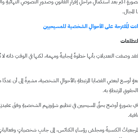
 بصورةٍ أكبر بعد استكمالِ مراحلِ إقرارِ القانونِ وصدورِ النصوصِ النهائيةِ 
 المجال.
ديلات المُقترحة على الأحوالِ الشخصية للمسيحيين
التطلعات
قد وصفت التعديلاتِ بأنها خطوةٌ إيجابيةٌ ومهمة، لكنها في الوقتِ ذاته لا تُلب
ةٍ أوسع لبعضِ القضايا المرتبطةِ بالأحوالِ الشخصية، مشيرةً إلى أن عددًا من
الحقوقِ المرتبطةِ به.
عترافِ بصورةٍ أوضح بحقِّ المسيحيين في تنظيمِ شؤونِهم الشخصيةِ وفقَ عقيدت
قافية.
المرجعياتُ الكنسيةُ ومجلسُ رؤساءِ الكنائس، إلى جانبِ شخصياتٍ وفعاليات