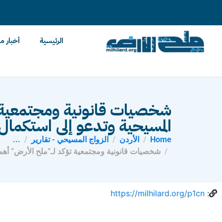
content
الرئيسية
أخبار م
شخصيات قانونية ومجتمعية 
المسيحية وتدعو إلى استكمال
Home
الأردن
الزواج المسيحي - تقارير
...
شخصيات قانونية ومجتمعية تؤكد لـ”ملح الأرض” أهم
https://milhilard.org/p1cn
: