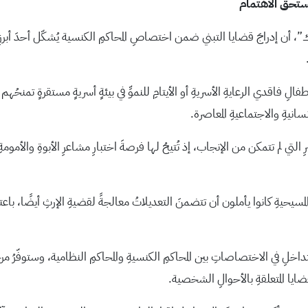
يستحقُّ الاهتمام
دراجَ قضايا التبني ضمن اختصاصِ المحاكمِ الكنسية يُشكّل أحدَ أبرزِ الجوان
فالِ فاقدي الرعايةِ الأسريةِ أو الأيتامِ للنموِّ في بيئةٍ أسريةٍ مستقرةٍ تمنحُ
سانيةِ والاجتماعيةِ المعاصرة.
م تتمكن من الإنجاب، إذ تُتيحُ لها فرصةَ اختبارِ مشاعرِ الأبوةِ والأمومةِ وا
سيحيةِ كانوا يأملون أن تتضمنَ التعديلاتُ معالجةً لقضيةِ الإرثِ أيضًا، باعتبارِ
داخلِ في الاختصاصاتِ بين المحاكمِ الكنسيةِ والمحاكمِ النظامية، وستوفّرُ م
قضايا المتعلقةِ بالأحوالِ الشخصية.