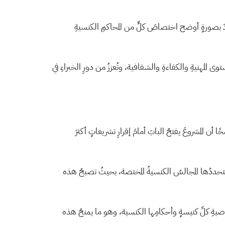
َ بصورةٍ أوضح اختصاصَ كلٍّ من المحاكمِ الكنسيةِ
رحة، معتبرةً أنها ترفعُ من مستوى المهنيةِ والكفاءةِ والشفافية، وتُعززُ من دورِ الخبراءِ في
ن المشروعَ يفتحُ البابَ أمامَ إقرارِ تشريعاتٍ أكثرَ
لتي ستحددُها المجالسُ الكنسيةُ المختصة، بحيثُ تصبحُ هذه
ةِ كلِّ كنيسةٍ وأحكامِها الكنسية، وهو ما يمنحُ هذه