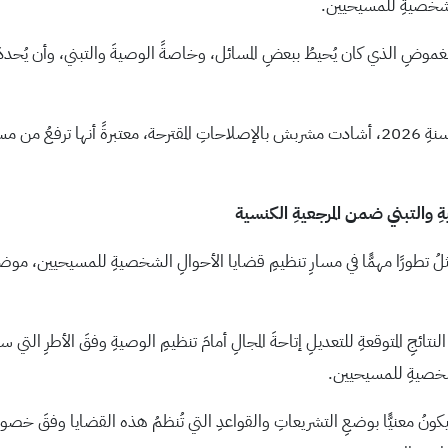
 الشخصيةِ للمسيحيين.
غموضِ الذي كان يُحيطُ ببعضِ المسائل، وخاصةً الوصيةَ والتبني، وأن يُحدد
وفيما يتعلقُ بمشروعِ نظامِ الخبرةِ أمام المحاكمِ النظاميةِ لسنةِ 2026، أشادت مشربش بالإصلاحاتِ المقت
ةِ والتبني ضمن المرجعيةِ الكنسية
ثلُ تطورًا مهمًّا في مسارِ تنظيمِ قضايا الأحوالِ الشخصيةِ للمسيحيين، موضحًا أ
 النتائجِ المتوقعةِ للتعديلِ إتاحةَ المجالِ أمامَ تنظيمِ الوصيةِ وفقَ الأطرِ ا
الشخصيةِ للمسيحيين.
 معنيًّا بوضعِ التشريعاتِ والقواعدِ التي تُنظمُ هذه القضايا وفقَ خصوصي