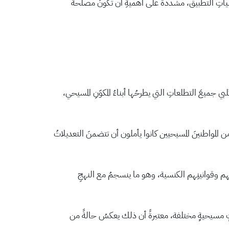
وآلياتِ التطبيق، مشددةً على أهميةِ أن تكونَ مصلحةُ
ي جميعَ التطلعاتِ التي يطرحُها أبناءُ المكوّنِ المسيحي،
 المواطنينَ المسيحيين كانوا يأملون أن تتضمنَ التعديلاتُ
ِهم وقوانينِهم الكنسية، وهو ما ينسجمُ مع النهجِ
ٍ مسيحيةٍ مختلفة، معتبرةً أن ذلك يعكسُ حالةً من