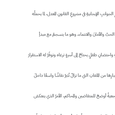
بِ الإيجابيةِ في مشروعِ القانونِ المعدل، لما يحملُه
هم الحبَّ والأمانَ والانتماء، وهو ما ينسجمُ مع مبدأِ
حتضانِ طفلٍ يحتاجُ إلى أسرةٍ ترعاه وتوفّرُ له الاستقرارَ
ها من الملفاتِ التي ما تزالُ تُثيرُ نقاشًا واسعًا داخلَ
رجعيةً أوضحَ للمتقاضين والمحاكم، الأمرُ الذي ينعكسُ