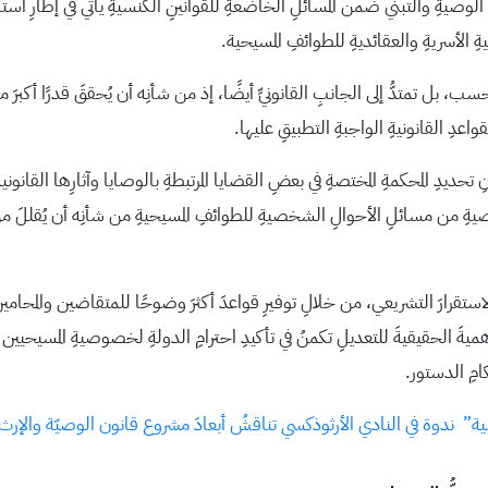
 الوصيةِ والتبني ضمن المسائلِ الخاضعةِ للقوانينِ الكنسيةِ يأتي في إطارِ است
ِ الأسريةِ والعقائديةِ للطوائفِ المسيحية.
 بل تمتدُّ إلى الجانبِ القانونيِّ أيضًا، إذ من شأنِه أن يُحققَ قدرًا أكبرَ من 
واعدِ القانونيةِ الواجبةِ التطبيقِ عليها.
أنِ تحديدِ المحكمةِ المختصةِ في بعضِ القضايا المرتبطةِ بالوصايا وآثارِها القانو
لوصيةِ من مسائلِ الأحوالِ الشخصيةِ للطوائفِ المسيحيةِ من شأنِه أن يُقللَ 
 والاستقرارَ التشريعي، من خلالِ توفيرِ قواعدَ أكثرَ وضوحًا للمتقاضين والمحامين 
 الحقيقيةَ للتعديلِ تكمنُ في تأكيدِ احترامِ الدولةِ لخصوصيةِ المسيحيين في ال
امِ الدستور.
صية” ندوة في النادي الأرثوذكسي تناقشُ أبعادَ مشروع قانون الوصيّة والإر