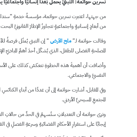
نسرين حواتمة: التبنيُ يحملُ بُعدًا إنسانيًّا واجتماعيًّا 
من جهتها، اعتبرت نسرين حواتمة، مؤسسةُ خدمةِ “سندك”، أن إ
من أبعادٍ إنسانيةٍ واجتماعيةٍ تتجاوزُ الإطارَ القانونيَّ البحت.
وقالت حواتمة لـ”
ملح الأرض
” إن التبني يُمثّل فرصةً للأط
المصلحةِ الفضلى للطفل، الذي يُشكّل أحدَ أهمِّ المبادئِ الإن
وأضافت أن أهميةَ هذه الخطوةِ تنعكسُ كذلك على الأسرِ التي ل
النفسيَّ والاجتماعي.
وفي المقابل، أشارت حواتمة إلى أن عددًا من أبناءِ الكنائسِ الم
المجتمعِ المسيحيِّ الأردني.
وترى حواتمة أن التعديلاتِ ستُسهمُ في الحدِّ من حالاتِ الت
إيجابًا على استقرارِ الأحكامِ القضائيةِ وسرعةِ الفصلِ في ال