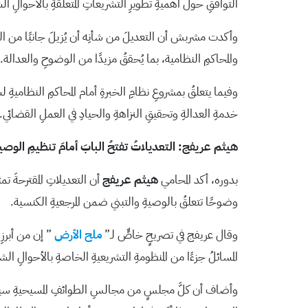
التوافقِ حول أهميةِ تطويرِ التشريعاتِ المتعلقةِ بالأحوالِ
وأكدت مشربش أن التعديلَ من شأنِه أن يُزيلَ جانبًا من ال
والمحاكمِ النظامية، بما يُحققُ مزيدًا من الوضوحِ والعدالة.
خدمةِ العدالةِ وتحقيقِ النزاهةِ والحيادِ في العملِ القضائي.
هيثم عريفج: التعديلاتُ تفتحُ البابَ أمامَ تنظيمِ الوصي
بدوره، أكد المحامي
هيثم عريفج
أن التعديلاتِ المقترحةَ تم
وضوحًا تتعلقُ بالوصيةِ والتبني ضمن المرجعيةِ الكنسية.
وقال عريفج في تصريحٍ خاصٍّ لـ”
ملح الأرض
” إن من أبرزِ
المسائلُ جزءًا من المنظومةِ التشريعيةِ الخاصةِ بالأحوالِ 
وأضاف أن كلَّ مجلسٍ من مجالسِ الطوائفِ المسيحيةِ سيكونُ