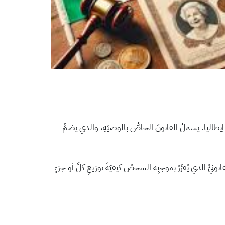
إيطاليا. يشملُ القانونُ الخاصُّ بالوصيّةِ، والذي يضمُّ
المدنيِّ الإيطاليِّ. وتُعرَّفُ بأنّها التصرّفُ القانونيُّ الذي يُقرِّرُ بموجبِه الشخصُ كيفيّةَ توزيعِ كلِّ أو جزءٍ