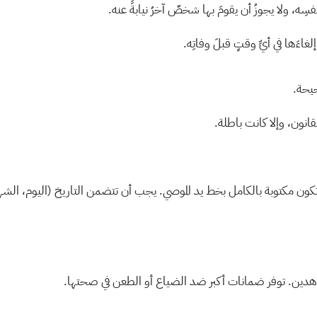
نفسِه، ولا يجوزُ أن يقومَ بها شخصٌ آخرُ نيابةً عنه.
غاءَها في أيِّ وقتٍ قبلَ وفاتِه.
حيحة.
نون، وإلا كانت باطلة.
Testamen) يجب أن تكون مكتوبة بالكامل بخط يد الموصي. يجب أن تتضمن التاريخ (اليوم
شاهدين. توفر ضمانات أكبر ضد الضياع أو الطعن في صحتها.