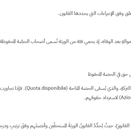
غلق وفق الإجراءات التي يحددها القانون.
ِ بعد الوفاة، إذ يحمي فئة من الورثة تُسمى أصحاب الحصّة المحفوظة (Legittimari)، وه
ل حق في الحصة المحفوظ
ولا يجوز للموصي أن يتصرفَ بحريةٍ إلا في 
القانونيِّ، حيثُ يُحدِّدُ القانونُ الورثةَ المستحقّين وأنصبتَهم وفقَ ترتيبِ ودرجاتِ