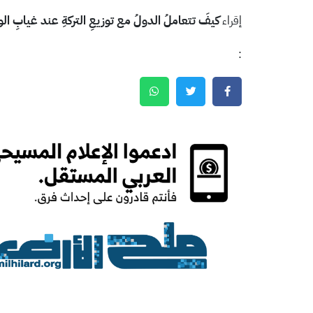
إقراء
كيفَ تتعاملُ الدولُ مع توزيعِ التركةِ عند غيابِ الوص
: