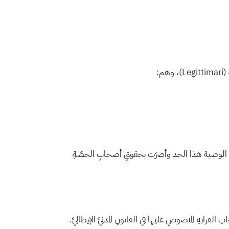
م:
الجزءِ المتبقي من التركةِ، والذي يُسمّى الحصة المتاحة (Quota disponibile). فإذا تجاوزت الوصية هذا الحد وأضرّت بحقوقِ أصحابِ الحصّةِ
 القرابةِ المنصوصِ عليها في القانونِ المدنيِّ الإيطاليِّ.