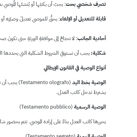
تصرف شخصي بحت
: يجبُ أن يكتبَها أو يُنشئها المُوصي ب
قابلة للتعديل أو الإلغاء
: يحقُّ للموصي تعديلَ وصيّتِه أو إل
أحادية الجانب
: لا تحتاجُ إلى موافقةِ الورثةِ حتى تكونَ ص
شكلية:
يجب أن تستوفي الشروط الشكلية التي يحددها القا
أنواع الوصية في القانون الإيطالي
الوصية بخط اليد
(to olografo
يشترط تدخل كاتب العدل.
الوصية الرسمية
(Testamento pubblico)
يحررها كاتب العدل بناءً على إرادة الموصي. تتم بحضور 
الوصية السرية
(Testamento segreto)