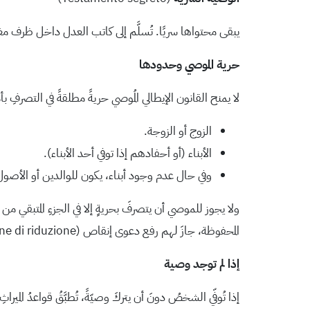
يبقى محتواها سريًا. تُسلَّم إلى كاتب العدل داخل ظرف م
حرية الموصي وحدودها
لا يمنح القانون الإيطالي المُوصي حريةً مطلقةً في التصرفِ بأمواله
الزوج أو الزوجة.
الأبناء (أو أحفادهم إذا توفي أحد الأبناء).
وفي حال عدم وجود أبناء، يكون للوالدين أو الأصو
المحفوظة، جازَ لهم رفع دعوى إنقاص (Azione di riduzione) لاسترداد حقوقهم.
إذا لم توجد وصية
إذا تُوفّي الشخصُ دونَ أن يتركَ وصيّةً، تُطبَّقُ قواعدُ الميراثِ 