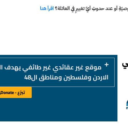
يّةِ أو عند حدوثِ أيِّ تغييرٍ في العائلة؟
اقرأ هنا
موقع غير عقائدي غير طائفي يهدف ا
الاردن وفلسطين ومناطق ال48
تبرّع - Donate