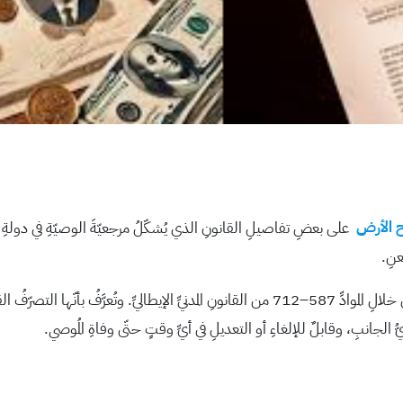
 الأرض
على بعضِ تفاصيلِ القانونِ الذي يُشكّلُ مرجعيّةَ الوصيّةِ في دولةِ 
ويُبيّنُ البحثُ أنَّ الوصيّةَ تُنظَّمُ بشكلٍ رئيسيٍّ في إيطاليا من خلالِ الموادِّ 587–712 من القانونِ 
الجانبِ، وقابلٌ للإلغاءِ أو التعديلِ في أيِّ وقتٍ حتّى وفاةِ المُوصي.