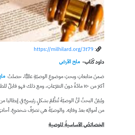
https://milhilard.org/3t79
:
داود كُتّاب-
ملح الأرض
ضمنَ متابعاتِ وبحثِ موضوعِ الوصيّةِ عالميًّا، حصلتْ
ملح
أكثرَ من ١٥٠ مادّةً دونَ التفرّعاتِ، ومع ذلك فهو قابلٌ للطعنِ.
من أموالِه بعدَ وفاتِه. والوصيّةُ هي تصرّفٌ شخصيٌّ، أحاديُّ 
الخصائصُ الأساسيةُ للوصية