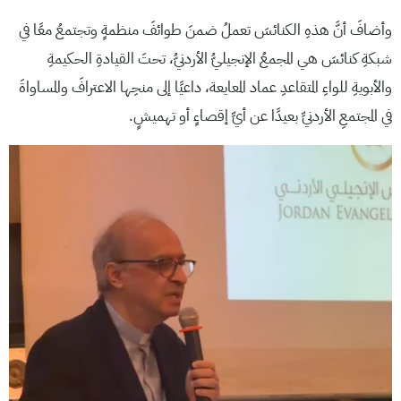
وأضافَ أنَّ هذهِ الكنائسَ تعملُ ضمنَ طوائفَ منظمةٍ وتجتمعُ معًا في
شبكةِ كنائسَ هي المجمعُ الإنجيليُّ الأردنيُّ، تحتَ القيادةِ الحكيمةِ
والأبويةِ للواءِ المتقاعدِ عماد المعايعة، داعيًا إلى منحِها الاعترافَ والمساواةَ
في المجتمعِ الأردنيِّ بعيدًا عن أيِّ إقصاءٍ أو تهميشٍ.