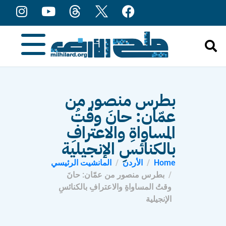
content
بطرس منصور من
عمّان: حانَ وقتُ
المساواةِ والاعترافِ
بالكنائسِ الإنجيلية
Home
الأردن
المانشيت الرئيسي
بطرس منصور من عمّان: حانَ
وقتُ المساواةِ والاعترافِ بالكنائسِ
الإنجيلية