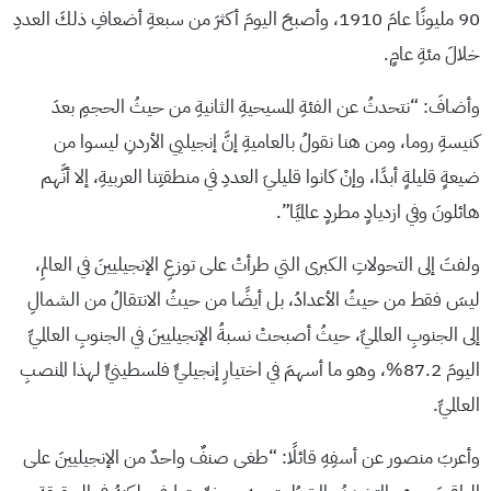
90 مليونًا عامَ 1910، وأصبحَ اليومَ أكثرَ من سبعةِ أضعافِ ذلكَ العددِ
خلالَ مئةِ عامٍ.
وأضافَ: “نتحدثُ عن الفئةِ المسيحيةِ الثانيةِ من حيثُ الحجمِ بعدَ
كنيسةِ روما، ومن هنا نقولُ بالعاميةِ إنَّ إنجيليي الأردنِ ليسوا من
ضيعةٍ قليلةٍ أبدًا، وإنْ كانوا قليليَ العددِ في منطقتِنا العربيةِ، إلا أنَّهم
هائلونَ وفي ازديادٍ مطردٍ عالميًا”.
ولفتَ إلى التحولاتِ الكبرى التي طرأتْ على توزعِ الإنجيليينَ في العالمِ،
ليسَ فقط من حيثُ الأعدادُ، بل أيضًا من حيثُ الانتقالُ من الشمالِ
إلى الجنوبِ العالميِّ، حيثُ أصبحتْ نسبةُ الإنجيليينَ في الجنوبِ العالميِّ
اليومَ 87.2%، وهو ما أسهمَ في اختيارِ إنجيليٍّ فلسطينيٍّ لهذا المنصبِ
العالميِّ.
وأعربَ منصور عن أسفِهِ قائلًا: “طغى صنفٌ واحدٌ من الإنجيليينَ على