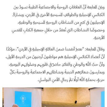
وبيّنَ المعايعة أنَّ العلاقاتِ الروحيةَ والاجتماعيةَ الطيبةَ تسودُ بينَ
الكنائسِ الإنجيليةِ والطوائفِ المسيحيةِ الأخرى في الأردنِ، ويشاركُ
الإنجيليونَ في كثيرٍ من النشاطاتِ الروحيةِ المسيحيةِ والوطنيةِ،
وخصوصًا النشاطاتِ التي تُعقدُ من خلالِ جمعيةِ الكتابِ المقدسِ
الأردنيةِ.
وقالَ المعايعة: “نعتبرُ أنفسَنا ضمنَ العائلةِ الإنجيليةِ في الأردنِ”، مؤكدًا
أنَّ أعضاءَ الكنائسِ الإنجيليةِ هم مواطنونَ أردنيونَ من الدرجةِ الأولى،
وأنَّ حبَّ اللهِ والوطنِ والقائدِ حاضرٌ في قلوبِهم وصلواتِهم اليوميةِ،
ويمارسونَ شعائرَهم الدينيةَ ونشاطاتِهم الاجتماعيةَ والروحيةَ بكلِّ
حريةٍ، بحمايةِ اللهِ أولًا ثمَّ رجالِ الأمنِ البواسلِ.