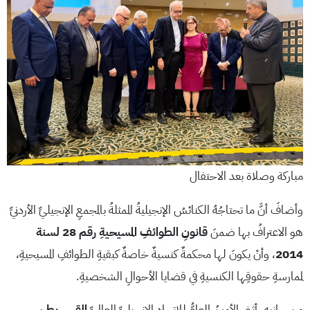
مباركة وصلاة بعد الاحتفال
وأضافَ أنَّ ما تحتاجُهُ الكنائسُ الإنجيليةُ الممثلةُ بالمجمعِ الإنجيليِّ الأردنيِّ
هو الاعترافُ بها ضمنَ
قانونِ الطوائفِ المسيحيةِ رقم 28 لسنة
2014
، وأنْ يكونَ لها محكمةٌ كنسيةٌ خاصةٌ كبقيةِ الطوائفِ المسيحيةِ،
لممارسةِ حقوقِها الكنسيةِ في قضايا الأحوالِ الشخصيةِ.
من جانبِهِ، أثنى الأمينُ العامُّ للاتحادِ الإنجيليِّ العالميِّ
القس بطرس