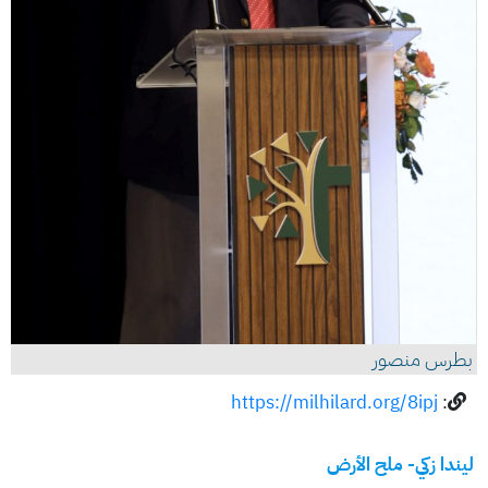
بطرس منصور
https://milhilard.org/8ipj
:
ليندا زكي- ملح الأرض