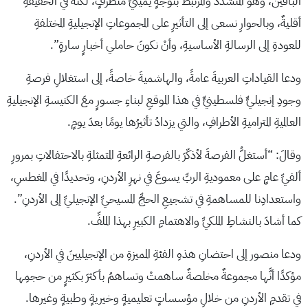
الباقينَ، وهو المتشددُ والمرتبطُ بتوجهٍ يمينيٍّ متطرفٍ، لكنهُ في الحقيقةِ
أقليةٌ، وبالحوارِ نسعى إلى التأثيرِ على المجموعاتِ الإنجيليةِ المختلفةِ
للعودةِ إلى الرسالةِ الأساسيةِ، وأنْ نكونَ حاملي أخبارٍ سارةٍ”.
ودعا القياداتِ العربيةَ عامةً، والهاشميةَ خاصةً، إلى استغلالِ فرصةِ
وجودِ إنجيليٍّ فلسطينيٍّ في هذا الموقعِ لبناءِ جسورٍ معَ الكنيسةِ الإنجيليةِ
العالميةِ المتراميةِ الأطرافِ، والتي يزدادُ تأثيرُها يومًا بعدَ يومٍ.
وقالَ: “أستغلُّ الفرصةَ لأذكّرَ بالفرصةِ الرائعةِ المتمثلةِ بالاحتفالاتِ بمرورِ
ألفيِّ عامٍ على معموديةِ الربِّ يسوعَ في نهرِ الأردنِ، وتحديدًا في المغطسِ،
واستعدادِنا للمساهمةِ في تشجيعِ الحجِّ المسيحيِّ الإنجيليِّ إلى الأردنِ”.
كما أشادَ بالنشاطِ الملكيِّ والاهتمامِ الكبيرِ بهذا الملفِّ.
ودعا منصور إلى احتضانِ هذهِ الفئةِ المميزةِ من الإنجيليينَ في الأردنِ،
مؤكدًا أنَّها مجموعةٌ مخلصةٌ ساهمتْ وتساهمُ بأكثرَ بكثيرٍ من حجمِها
في تقدمِ الأردنِ من خلالِ مؤسساتٍ تعليميةٍ وخيريةٍ وطبيةٍ وغيرها.