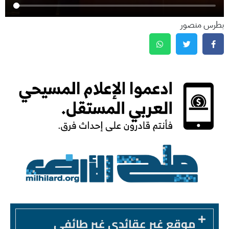
بطرس منصور
موقع غير عقائدي غير طائفي