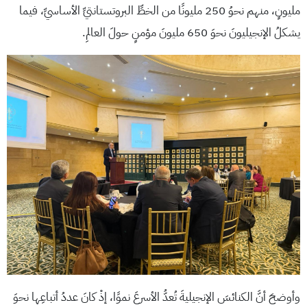
مليونٍ، منهم نحوُ 250 مليونًا من الخطِّ البروتستانتيِّ الأساسيِّ، فيما
يشكلُ الإنجيليونَ نحوَ 650 مليونَ مؤمنٍ حولَ العالمِ.
وأوضحَ أنَّ الكنائسَ الإنجيليةَ تُعدُّ الأسرعَ نموًا، إذْ كانَ عددُ أتباعِها نحوَ