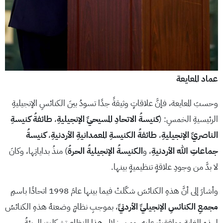
عماد المعايعة
وحسبَ المعايعة، فإنَّ علاقاتٍ وثيقةً جدًا تسودُ بينَ الكنائسِ الإنجيليةِ
الرئيسيةِ الخمسِ: (
كنيسةُ الاتحادِ المسيحيِّ الإنجيليةِ
،
طائفةُ كنيسةِ
الناصريِّ الإنجيليةِ
،
طائفةُ الكنيسةِ المعمدانيةِ الأردنيةِ
،
كنيسةُ
جماعاتِ اللهِ الأردنيةِ
، و
الكنيسةُ الإنجيليةُ الحرةُ
) منذُ بداياتِها، وكانَ
لا بدَّ من وجودِ علاقةٍ تنظيميةٍ بينها.
وأشارَ إلى أنَّ هذهِ الكنائسَ شكّلتْ فيما بينها عامَ 1998 اتحادًا باسمِ
مجمعِ الكنائسِ الإنجيليِّ الأردنيِّ
، بموجبِ نظامٍ وضعتهُ هذهِ الكنائسُ
لهذهِ الغايةِ ووافقتْ عليهِ. ومن خلالِ هذا النظامِ تشكلتِ الهيئةُ