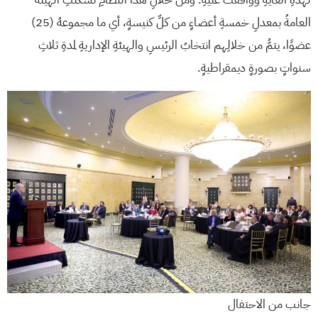
العامةُ بمعدلِ خمسةِ أعضاءٍ من كلِّ كنيسةٍ، أي ما مجموعهُ (25)
عضوًا، يتمُّ من خلالِهم انتخابُ الرئيسِ والهيئةِ الإداريةِ لمدةِ ثلاثِ
سنواتٍ بصورةٍ ديمقراطيةٍ.
جانب من الاحتفال