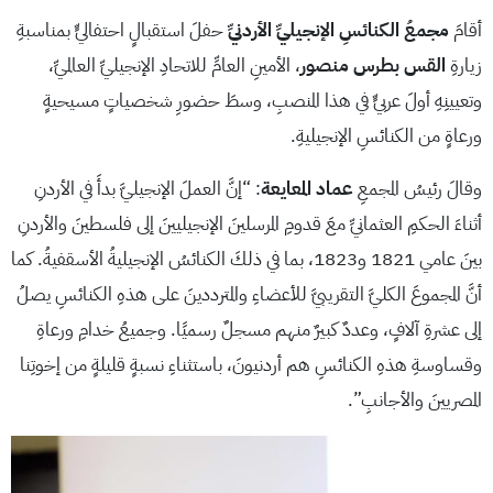
أقامَ
مجمعُ الكنائسِ الإنجيليِّ الأردنيِّ
حفلَ استقبالٍ احتفاليٍّ بمناسبةِ
زيارةِ
القس بطرس منصور
، الأمينِ العامِّ للاتحادِ الإنجيليِّ العالميِّ،
وتعيينِهِ أولَ عربيٍّ في هذا المنصبِ، وسطَ حضورِ شخصياتٍ مسيحيةٍ
ورعاةٍ من الكنائسِ الإنجيليةِ.
وقالَ رئيسُ المجمعِ
عماد المعايعة
: “إنَّ العملَ الإنجيليَّ بدأَ في الأردنِ
أثناءَ الحكمِ العثمانيِّ معَ قدومِ المرسلينَ الإنجيليينَ إلى فلسطينَ والأردنِ
بينَ عامي 1821 و1823، بما في ذلكَ الكنائسُ الإنجيليةُ الأسقفيةُ. كما
أنَّ المجموعَ الكليَّ التقريبيَّ للأعضاءِ والمترددينَ على هذهِ الكنائسِ يصلُ
إلى عشرةِ آلافٍ، وعددٌ كبيرٌ منهم مسجلٌ رسميًا. وجميعُ خدامِ ورعاةِ
وقساوسةِ هذهِ الكنائسِ هم أردنيونَ، باستثناءِ نسبةٍ قليلةٍ من إخوتِنا
المصريينَ والأجانبِ”.