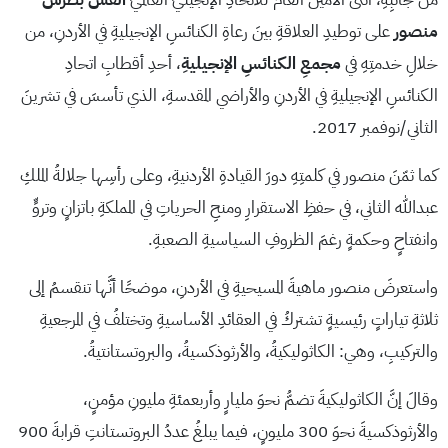
منصور
على توطيدِ العلاقةِ بينَ رعاةِ الكنائسِ الإنجيليةِ في الأردنِ، من
خلالِ خدمتِهِ في
مجمعِ الكنائسِ الإنجيليةِ
، أحدِ أقطابِ اتحادِ
الكنائسِ الإنجيليةِ في الأردنِ والأراضي المقدسةِ، الذي تأسسَ في تشرينَ
الثاني/نوفمبر 2017.
كما ثمّنَ منصور في كلمتِهِ دورَ القيادةِ الأردنيةِ، وعلى رأسِها جلالةُ الملكِ
عبدالله الثاني، في حفظِ الاستقرارِ ومنحِ الحرياتِ في المملكةِ باتزانٍ وتروٍّ
وانفتاحٍ وحكمةٍ رغمَ الظروفِ السياسيةِ الصعبةِ.
واستعرضَ منصور ماهيةَ المسيحيةِ في الأردنِ، موضحًا أنَّها تنقسمُ إلى
ثلاثةِ تياراتٍ رئيسيةٍ تشتركُ في العقائدِ الأساسيةِ وتختلفُ في المرجعيةِ
والتركيبِ، وهي: الكاثوليكيةُ، والأرثوذكسيةُ، والبروتستانتيةُ.
وقالَ إنَّ الكاثوليكيةَ تضمُّ نحوَ مليارٍ وأربعمئةِ مليونِ مؤمنٍ،
والأرثوذكسيةَ نحوَ 300 مليونٍ، فيما يبلغُ عددُ البروتستانتِ قرابةَ 900