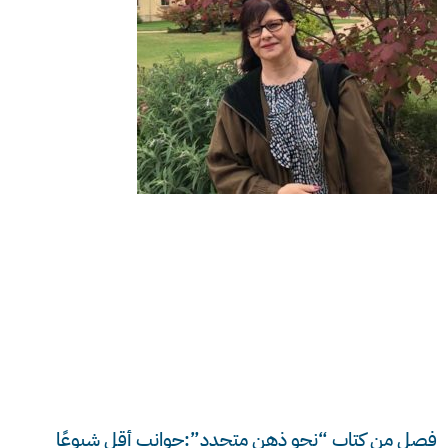
فصل من كتاب “نحو ذهن متجدد”:جوانب أقل شيوعًا