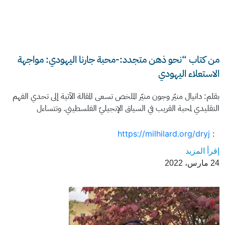
من كتاب “نحو ذهن متجدد:-محبة جارنا اليهودي: مواجهة
الاستعلاء اليهودي
بقلم: دانيال منيّر وجون منيّر الملخص تسعى المقالة الآتية إلى تحدي الفهم
التقليدي لمحبة القريب في السياق الإنجيليّ الفلسطيني. وتتساءل
https://milhilard.org/dryj
:
إقرأ المزيد
24 مارس، 2022