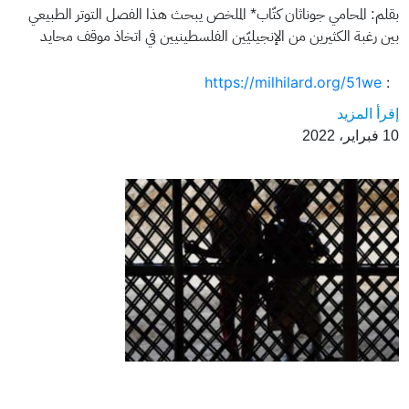
بقلم: المحامي جوناثان كتّاب* الملخص يبحث هذا الفصل التوتر الطبيعي
بين رغبة الكثيرين من الإنجيليّين الفلسطينيين في اتخاذ موقف محايد
https://milhilard.org/51we
:
إقرأ المزيد
10 فبراير، 2022