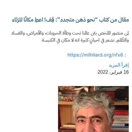
مقال من كتاب “نحو ذهن متجدد”: قِف! اعطِ مكانًا للرّثاء
لمى منصور الملخص يئن عالمنا تحت وطأة الحروبات، والأمراض، والفساد
والظّلم. نشعر في احيانٍ كثيرة انه لا مكان في الكنيسة
https://milhilard.org/nfx6
:
إقرأ المزيد
16 فبراير، 2022