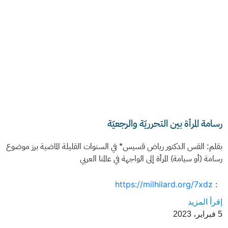
رسامة المرأة بين التحرريّة والرجعيّة
بقلم: القس الدكتور رياض قسيس* في السنوات القليلة الماضية برز موضوع
رسامة (أو سيامة) المرأة إلى الواجهة في عالمنا العربي
https://milhilard.org/7xdz
:
إقرأ المزيد
5 فبراير، 2023