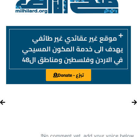
موقع غير عقائدي غير طائفي
يهدف الى خدمة المكون المسيحي
في الاردن وفلسطين ومناطق ال48
تبرّع - Donate
No comment yet, add your voice below!