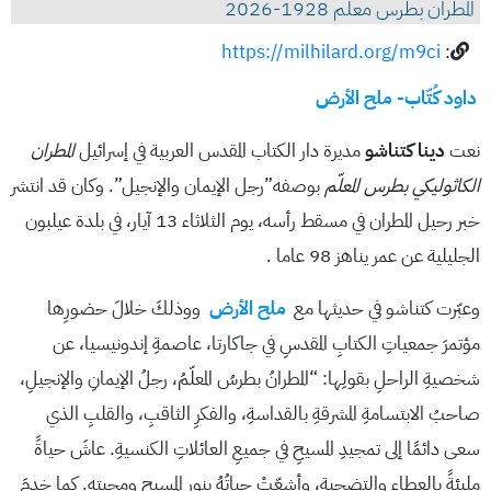
المطران بطرس معلم 1928-2026
https://milhilard.org/m9ci
:
داود كُتّاب- ملح الأرض
نعت
دينا كتناشو
مديرة دار الكتاب المقدس العربية في إسرائيل
المطران
الكاثوليكي بطرس المعلّم
بوصفه”رجل الإيمان والإنجيل”. وكان قد انتشر
خبر رحيل المطران في مسقط رأسه، يوم الثلاثاء 13 آيار، في بلدة عيلبون
الجليلية عن عمر يناهز 98 عاما .
وعبّرت كتناشو في حديثها مع
ملح الأرض
ووذلكَ خلالَ حضورِها
مؤتمرَ جمعياتِ الكتابِ المقدسِ في جاكارتا، عاصمةِ إندونيسيا، عن
شخصيةِ الراحلِ بقولِها: “المطرانُ بطرسُ المعلّمُ، رجلُ الإيمانِ والإنجيلِ،
صاحبُ الابتسامةِ المشرقةِ بالقداسةِ، والفكرِ الثاقبِ، والقلبِ الذي
سعى دائمًا إلى تمجيدِ المسيحِ في جميعِ العائلاتِ الكنسيةِ. عاشَ حياةً
مليئةً بالعطاءِ والتضحيةِ، وأشعّتْ حياتُهُ بنورِ المسيحِ ومحبتِهِ. كما خدمَ