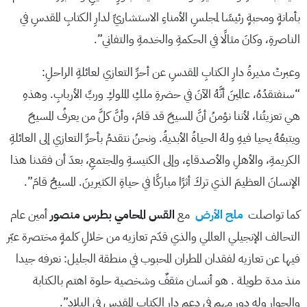
بأمانةٍ ومحبةٍ رئيسًا لمجلسِ الأمناءِ الاستشاريِّ لدارِ الكتابِ المقدسِ في
الناصرةِ، وكانَ مثالًا في الحكمةِ والخدمةِ والتفاني”.
وعبرتْ مديرةُ دارِ الكتابِ المقدسِ عن أحرِّ التعازي لعائلةِ الراحلِ:
“سنفتقدُهُ، عالمينَ أنَّهُ الآنَ في حضرةِ ملكِ الملوكِ وربِّ الأربابِ. وهذهِ
هي تعزيتُنا، لأننا نؤمنُ أنَّ المسيحَ قد قامَ، وأنَّ كلَّ من يعرفُ المسيحَ
ويتبعُهُ يحيا فيهِ ولهُ الحياةُ الأبديةُ. ونحنُ نتقدمُ بأحرِّ التعازي إلى العائلةِ
الكريمةِ، والأهلِ والأصدقاءِ، وإلى الكنيسةِ والمجتمعِ، بعدَ أن فقدنا هذا
الإنسانَ العظيمَ الذي تركَ أثرًا مباركًا في حياةِ الكثيرينَ. المسيحُ قامَ”.
كما تواصلت
ملح الأرض
مع
القس المحامي بطرس منصور
أمين عام
التحالف الإنجيلي العالمي والذي قدّم تعازيه من خلالِ كلمةٍ مختصرة عبّر
فيها عن تعازيه لفقدان المطران المحبوب في منطقة الجليل: نعرفه جيدا
منذ مدة طويلة . هو أنسان مثقفٌ وشخصية حلوة اهتم بالكتابة
والحوار وله دور مهم في دعم دار الكتاب المقدس في البلاد”.