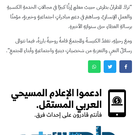
“تركَ المطرانُ بطرسُ حبيبُ معلمٍ إرثًا كبيرًا في مجالاتِ الخدمةِ الكنسيةِ
والعملِ الإنسانيِّ، وساهمَ في دعمِ مبادراتٍ اجتماعيةٍ وخيريةٍ، مؤمنًا
برسالةِ العطاءِ حتى سنواتِهِ الأخيرةِ.
ومعَ رحيلِهِ، تفقدُ الكنيسةُ والمجتمعُ قامةً روحيةً بارزةً، فيما تتوالى
رسائلُ النعيِ والتعزيةِ من شخصياتٍ دينيةٍ واجتماعيةٍ وأبناءِ المجتمعِ”.