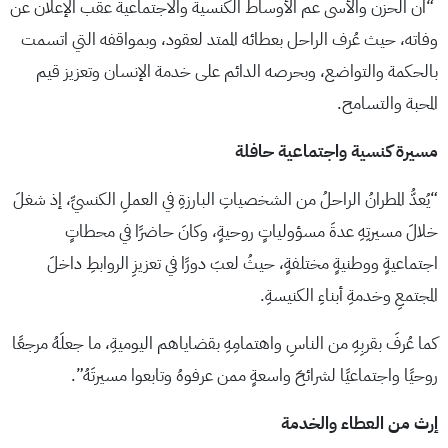
“ان الحزن والأسى عم الأوساط الكنسية والاجتماعية عقب الإعلان عن
وفاته، حيث عُرف الراحل بعطائه الممتد لعقود، وبمواقفه التي اتسمت
بالحكمة والتواضع، وبحرصه الدائم على خدمة الإنسان وتعزيز قيم
المحبة والتسامح.
مسيرة كنسية واجتماعية حافلة
“يُعدُّ المطرانُ الراحلُ من الشخصياتِ البارزةِ في العملِ الكنسيِّ، إذ شغلَ
خلالَ مسيرتِهِ عدةَ مسؤولياتٍ روحيةٍ، وكانَ حاضرًا في محطاتٍ
اجتماعيةٍ ووطنيةٍ مختلفةٍ، حيثُ لعبَ دورًا في تعزيزِ الروابطِ داخلَ
المجتمعِ وخدمةِ أبناءِ الكنيسةِ.
كما عُرفَ بقربِهِ من الناسِ واهتمامِهِ بقضاياهم اليوميةِ، ما جعلَهُ مرجعًا
روحيًا واجتماعيًا لشرائحَ واسعةٍ ممن عرفوهُ وتابعوا مسيرتَهُ”.
إرث من العطاء والخدمة