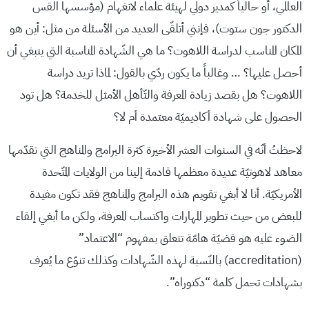
العالمي، أو حالياً كمدير دولي لهيئة علماء لانغهام (مؤسسها القس
الدكتور جون ستوت)، فإنني أتلقّى العديد من الأسئلة من مثل: أين هو
المكان المناسب لدراسة اللاهوت؟ ما هي الشّهادة المناسبة التي ينبغي أن
أحصل عليها؟ … وغالباً ما يكون ردّي بالقول: لماذا تريد دراسة
اللاهوت؟ هل بقصد زيادة المعرفة والتّأهل الأمثل للخدمة؟ هل تود
الحصول على شهادة أكاديميّة معتمدة أم لا؟
لاحظتُ أنّه في السنوات العشر الأخيرة كثرة البرامج والمناهج التي تقدّمها
معاهد لاهوتيّة عديدة معظمها قادمة إلينا من الولايات المتّحدة
الأمريكيّة. أنا لا أبغي تقويم هذه البرامج والمناهج فقد تكون مفيدة
للبعض من حيث تطوير المهارات واكتساب المعرفة، ولكن ما أبغي إلقاء
الضوء عليه هو قضيّة هامّة تتعلق بمفهوم “الاعتماد”
(accreditation) بالنّسبة لهذه الشّهادات وكذلك تنوّع ما يُعرف
بشهادات تحمل كلمة “دكتوراه”.