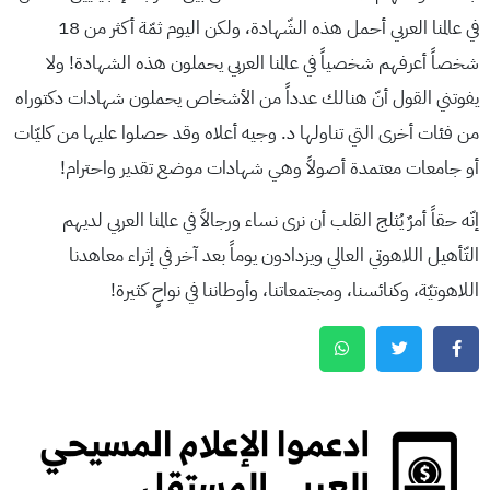
في عالمنا العربي أحمل هذه الشّهادة، ولكن اليوم ثمّة أكثر من 18
شخصاً أعرفهم شخصياً في عالمنا العربي يحملون هذه الشهادة! ولا
يفوتني القول أنّ هنالك عدداً من الأشخاص يحملون شهادات دكتوراه
من فئات أخرى التي تناولها د. وجيه أعلاه وقد حصلوا عليها من كليّات
أو جامعات معتمدة أصولاً وهي شهادات موضع تقدير واحترام!
إنّه حقاً أمرٌ يُثلج القلب أن نرى نساء ورجالاً في عالمنا العربي لديهم
التّأهيل اللاهوتي العالي ويزدادون يوماً بعد آخر في إثراء معاهدنا
اللاهوتيّة، وكنائسنا، ومجتمعاتنا، وأوطاننا في نواحٍ كثيرة!