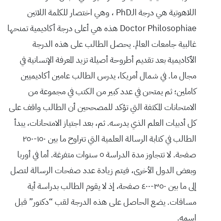
اللاهوتية هي درجة الـPhD ، وهي اختصار للكلمة اللاتين
Doctor Philosophiae هذه هي أعلى درجة أكاديمية تمنحها
غالبية جامعات العالم. يحصل الطالب على هذه الدرجة
الأكاديمية بعد تقديم أطروحة أصيلة تزيد المعرفة الإنسانية في
مجال ما. في شمال أمريكا، يدرس الطالب عامين أكاديميين
كاملين؛ ثم يمتحن في عدد كبير من الكتب في مجموعة من
الامتحانات المكثفة التي تؤكد للمصححين أن الطالب واقف على
كل أدبيات العلم الذي يدرسه. ثم، بعد اجتياز الامتحانات، يبدأ
الطالب في كتابة الرسالة العلمية التي تتراوح ما بين ١٥٠-٢٥٠
صفحة. لا تتجاوز مدة الدراسة ٥ سنوات متفرغة. أما في أوربا
وبعض الدول الأخرى، فيتم زيادة عدد صفحات الرسالة لتصل
إلى ما بين ٣٥٠-٤٠٠ صفحة، إذ لا يقوم الطالب بدراسة أية
مساقات. يضع الحاصل على هذه الدرجة لقب “دكتور” قبل
اسمه.