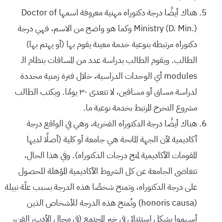
هناك أيضًا درجة دكتوراه مهنية معروفة اسمها Doctor of
Ministry (D. Min.) وكما هو واضح من الاسم، فهي درجة
دكتوراه مرتبطة بنوعية خدمة معينة يقوم بها (أو يهتم بها)
الطالب. ويقوم الطالب بدراسة عدد من المساقات بنظام الـ
modules أي الوحدات الدراسية، خلال فترة زمنية محددة
لدراسة مساق أو مساقين، لا تتعدى ٣٠ يومًا. ويكتب الطالب
مشروع التخرج المرتبط بخدمة نوعية ما.
هناك أيضًا درجة الدكتوراه الفخرية، وهي في الواقع درجة
أكاديمية لأن الجهة المانحة هي جامعة أو كلية (أصلًا لديها
المقومات الأكاديمية لمنح درجات الدكتوراه). وفي هذا الحال،
تتغاضى الجامعة عن كل الشروط الأكاديمية المؤهلة للحصول
على درجة الدكتوراه، وتمنح شخصًا هذه الدرجة بسبب علّة نبيلة
(honoris causa) وتُمنح هذه الدرجة للأشخاص الذين
أسهموا بشكل استثنائي في خير المجتمع (في مجال الأدب، الفن،