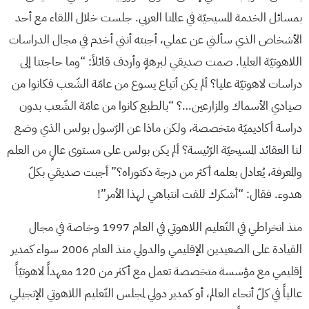
بمسائل الخدمة المسيحيّة في عالمنا العربي. جلست خلال اللقاء مع أحد
الأشخاص الذي سألني عن عملي، أجبته أنني أخدم في مجال الدراسات
اللاهوتيّة العليا. صمت صديقي لبرهةٍ وأردف قائلاً: “وما حاجتنا إلى
دراسات لاهوتيّة عليا؟ ألم يكن أتباع يسوع من عامّة الشّعب فكانوا من
صيادي الأسماك والمزارعين…؟ “بالطبع كانوا من عامّة الشّعب بدون
دراسة أكاديميّة متخصصة، ولكن ماذا عن الرّسول بولس الذي وضع
لنا العقائد المسيحيّة الرّئيسة؟ ألم يكن بولس على مستوى عالٍ من العلم
والمعرفة، يُعادل بعلمه أكثر من درجة دكتوراه؟” أجبت صديقي بكلّ
هدوء. فقال: “أشكرك للفت انتباهي لهذا الأمر”!
منذ انخراطي في التّعليم اللاهوتي في العام 1997 وخاصة في مجال
القيادة على الصعيدين الإقليمي والدولي منذ العام 2006 سواء كمدير
إقليمي مع مؤسسة متخصصة تعمل مع أكثر من 120 معهداً لاهوتيّاً
عالياً في كلّ أنحاء العالم، أو كمدير دولي لمجلس التّعليم اللاهوتي الإنجيلي