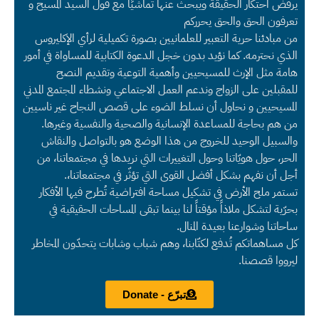
يرفض احتكار الحقيقة ويبحث عنها تماشيًا مع قول السيد المسيح و
تعرفون الحق والحق يحرركم
من مبادئنا حرية التعبير للعلمانيين بصورة تكميلية لرأي الإكليروس
الذي نحترمه. كما نؤيد بدون خجل الدعوة الكتابية للمساواة في أمور
هامة مثل الإرث للمسيحيين وأهمية التوعية وتقديم النصح
للمقبلين على الزواج وندعم العمل الاجتماعي ونشطاء المجتمع المدني
المسيحيين و نحاول أن نسلط الضوء على قصص النجاح غير ناسيين
من هم بحاجة للمساعدة الإنسانية والصحية والنفسية وغيرها.
والسبيل الوحيد للخروج من هذا الوضع هو بالتواصل والنقاش
الحر، حول هويّاتنا وحول التغييرات التي نريدها في مجتمعاتنا، من
أجل أن نفهم بشكل أفضل القوى التي تؤثّر في مجتمعاتنا،.
تستمر ملح الأرض في تشكيل مساحة افتراضية تُطرح فيها الأفكار
بحرّية لتشكل ملاذاً مؤقتاً لنا بينما تبقى المساحات الحقيقية في
ساحاتنا وشوارعنا بعيدة المنال.
كل مساهماتكم تُدفع لكتّابنا، وهم شباب وشابات يتحدّون المخاطر
ليرووا قصصنا.
تبرّع - Donate