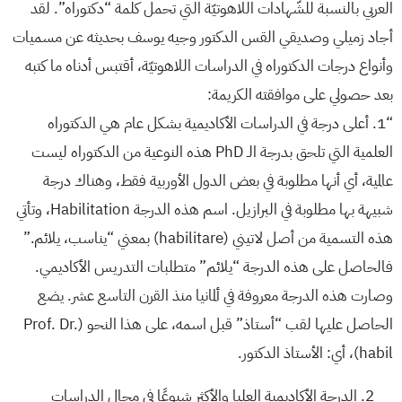
العربي بالنسبة للشّهادات اللاهوتيّة التي تحمل كلمة “دكتوراه”. لقد
أجاد زميلي وصديقي القس الدكتور وجيه يوسف بحديثه عن مسميات
وأنواع درجات الدكتوراه في الدراسات اللاهوتيّة، أقتبس أدناه ما كتبه
بعد حصولي على موافقته الكريمة:
“1. أعلى درجة في الدراسات الأكاديمية بشكل عام هي الدكتوراه
العلمية التي تلحق بدرجة الـ PhD هذه النوعية من الدكتوراه ليست
عالمية، أي أنها مطلوبة في بعض الدول الأوربية فقط، وهناك درجة
شبيهة بها مطلوبة في البرازيل. اسم هذه الدرجة Habilitation، وتأتي
هذه التسمية من أصل لاتيني (habilitare) بمعني “يناسب، يلائم.”
فالحاصل على هذه الدرجة “يلائم” متطلبات التدريس الأكاديمي.
وصارت هذه الدرجة معروفة في ألمانيا منذ القرن التاسع عشر. يضع
الحاصل عليها لقب “أستاذ” قبل اسمه، على هذا النحو (Prof. Dr.
habil)، أي: الأستاذ الدكتور.
الدرجة الأكاديمية العليا والأكثر شيوعًا في مجال الدراسات