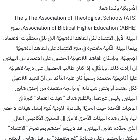
الأمريكيّة وكندا هما:
The Association of Theological Schools (ATS) و The
Association of Biblical Higher Education (ABHE)، تمنح
الهيئة الأولى الاعتماد لكلّ المعاهد اللاهوتيّة التي تلبّي متطلّبات الاعتماد،
بينما الهيئة الثّانية مقتصرة في منح الاعتماد على المعاهد اللاهوتيّة
الإنجيليّة. وبإمكان المعاهد اللاهوتيّة الحصول على الاعتماد من الهيئتين
إن أرادت ذلك. وبالتّالي، إذا كنان طالب الحصول على درجة لاهوتيّة
عليا أكاديميّة معتمدة رسمياً كان عليه التّأكد من أنّ المعهد اللاهوتي
ككل معتمد أو بعض شهاداته أو برامجه معتمدة من إحدى هاتين
الهيئتين وليس غيرهما. بالطّبع هناك “هيئات اعتماد” كثيرة في
الولايات المتّحدة حيث الحريّة والمبادرة الفردية تُتيح إنشاء هيئات لا حصر
لها، ولكن هذه الهيئات الأخرى لا ترقى إلى المستوى الأكاديمي العالي
الذي تحدّده هاتين الهيئتين. قد لا يهتم أحدهم بموضوع “الاعتماد”
ويكتفي بالحصول على شهادة “غير معتمدة” من قبل هاتين الهيئتين،