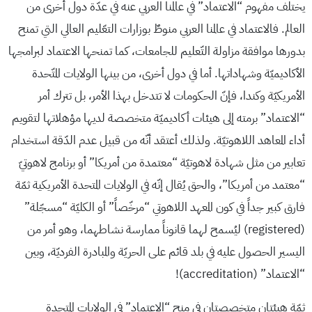
يختلف مفهوم “الاعتماد” في عالمنا العربي عنه في عدّة دول أخرى من
العالم. فالاعتماد في عالمنا العربي منوطٌ بوزارات التعّليم العالي التي تمنح
بدورها موافقة مزاولة التّعليم للجامعات، كما تمنحها الاعتماد لبرامجها
الأكاديميّة وشهاداتها. أما في دول أخرى، من بينها الولايات المتّحدة
الأمريكيّة وكندا، فإنّ الحكومات لا تتدخل بهذا الأمر، بل تترك أمر
“الاعتماد” برمته إلى هيئات أكاديميّة متخصصة لديها مؤهلاتها لتقويم
أداء المعاهد اللاهوتيّة. ولذلك أعتقد أنّه من قبيل عدم الدّقة استخدام
تعابير من مثل شهادة لاهوتيّة “معتمدة من أمريكا” أو برنامج لاهوتيّ
“معتمد من أمريكا”، والحق يُقال إنّه في الولايات المتحدة الأمريكية ثمّة
فارق كبير جداً في كون المعهد اللاهوتي “مرخّصاً” أو الكليّة “مسجّلة”
(registered) ليُسمح لهما قانوناً ممارسة نشاطهما، وهو أمر من
اليسير الحصول عليه في بلد قائم على الحريّة والمبادرة الفرديّة، وبين
“الاعتماد” (accreditation)!
ثمّة هيئتان متخصصتان في منح “الاعتماد” في الولايات المتحدة