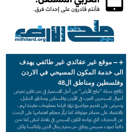
موقع غير عقائدي غير طائفي يهدف
الى خدمة المكون المسيحي في الاردن
وفلسطين ومناطق ال48
تكافح مجلة “ملح الأرض” من أجل الاستمرار في نشر تقارير تعرض
أحوال المسيحيين العرب في الأردن وفلسطين ومناطق الجليل،
ونحرص على تقديم مواضيع تزوّد قراءنا بمعلومات مفيدة لهم ،
بالاعتماد على مصادر موثوقة، كما تركّز معظم اهتمامها على البحث
عن التحديات التي تواجه المكون المسيحي في بلادنا، لنبقى كما نحن
دائماً صوت مسيحي وطني حر يحترم رجال الدين وكنائسنا ولكن