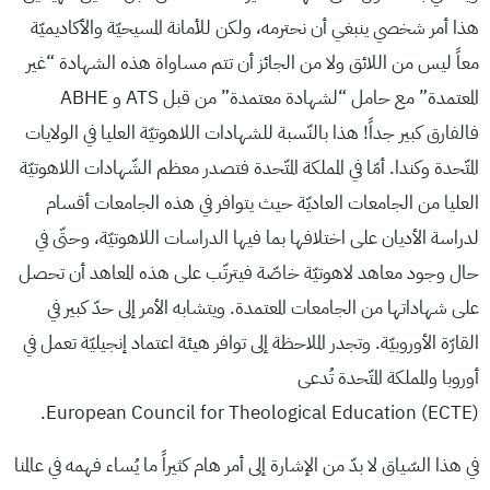
هذا أمر شخصي ينبغي أن نحترمه، ولكن للأمانة المسيحيّة والأكاديميّة
معاً ليس من اللائق ولا من الجائز أن تتم مساواة هذه الشهادة “غير
المعتمدة” مع حامل “لشهادة معتمدة” من قبل ATS و ABHE
فالفارق كبير جداً! هذا بالنّسبة للشهادات اللاهوتيّة العليا في الولايات
المتّحدة وكندا. أمّا في المملكة المتّحدة فتصدر معظم الشّهادات اللاهوتيّة
العليا من الجامعات العاديّة حيث يتوافر في هذه الجامعات أقسام
لدراسة الأديان على اختلافها بما فيها الدراسات اللاهوتيّة، وحتّى في
حال وجود معاهد لاهوتيّة خاصّة فيترتّب على هذه المعاهد أن تحصل
على شهاداتها من الجامعات المعتمدة. ويتشابه الأمر إلى حدّ كبير في
القارّة الأوروبيّة. وتجدر الملاحظة إلى توافر هيئة اعتماد إنجيليّة تعمل في
أوروبا والمملكة المتّحدة تُدعى
European Council for Theological Education (ECTE).
في هذا السّياق لا بدّ من الإشارة إلى أمر هام كثيراً ما يُساء فهمه في عالمنا