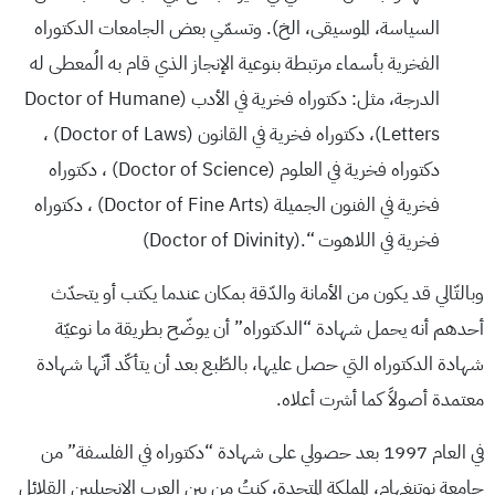
السياسة، الموسيقى، الخ). وتسمّي بعض الجامعات الدكتوراه
الفخرية بأسماء مرتبطة بنوعية الإنجاز الذي قام به الُمعطى له
الدرجة، مثل: دكتوراه فخرية في الأدب (Doctor of Humane
Letters)، دكتوراه فخرية في القانون (Doctor of Laws) ،
دكتوراه فخرية في العلوم (Doctor of Science) ، دكتوراه
فخرية في الفنون الجميلة (Doctor of Fine Arts) ، دكتوراه
فخرية في اللاهوت “.(Doctor of Divinity)
وبالتّالي قد يكون من الأمانة والدّقة بمكان عندما يكتب أو يتحدّث
أحدهم أنه يحمل شهادة “الدكتوراه” أن يوضّح بطريقة ما نوعيّة
شهادة الدكتوراه التي حصل عليها، بالطّبع بعد أن يتأكّد أنّها شهادة
معتمدة أصولاً كما أشرت أعلاه.
في العام 1997 بعد حصولي على شهادة “دكتوراه في الفلسفة” من
جامعة نوتنغهام، المملكة المتحدة، كنتُ من بين العرب الإنجيليين القلائل