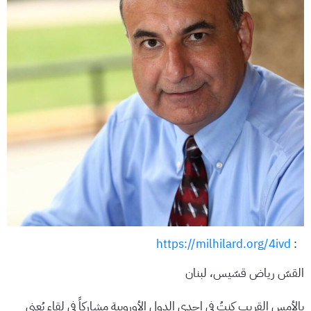
https://milhilard.org/4ivd
:
القسّ رياض قسّيس، لبنان
بالأمس القريب كنتُ في إحدى الدول الأوروبية مشاركاً في لقاء يُعنى