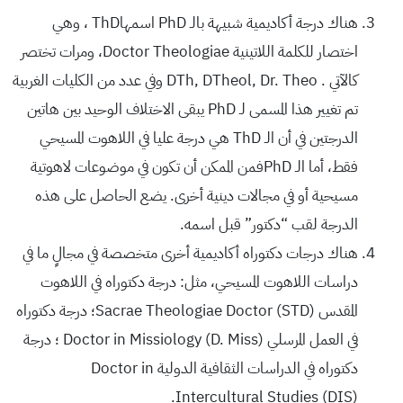
هناك درجة أكاديمية شبيهة بالـ PhD اسمهاThD ، وهي
اختصار للكلمة اللاتينية Doctor Theologiae، ومرات تختصر
كالآتي . DTh, DTheol, Dr. Theo وفي عدد من الكليات الغربية
تم تغيير هذا المسمى لـ PhD يبقى الاختلاف الوحيد بين هاتين
الدرجتين في أن الـ ThD هي درجة عليا في اللاهوت المسيحي
فقط، أما الـ PhDفمن الممكن أن تكون في موضوعات لاهوتية
مسيحية أو في مجالات دينية أخرى. يضع الحاصل على هذه
الدرجة لقب “دكتور” قبل اسمه.
هناك درجات دكتوراه أكاديمية أخرى متخصصة في مجالٍ ما في
دراسات اللاهوت المسيحي، مثل: درجة دكتوراه في اللاهوت
المقدس Sacrae Theologiae Doctor (STD)؛ درجة دكتوراه
في العمل المرسلي Doctor in Missiology (D. Miss) ؛ درجة
دكتوراه في الدراسات الثقافية الدولية Doctor in
Intercultural Studies (DIS).