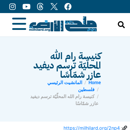
content
كنيسة رام الله
المحلّيّة ترسم ديفيد
عازر شمّاسًا
Home
المانشيت الرئيسي
فلسطين
كنيسة رام الله المحلّيّة ترسم ديفيد
عازر شمّاسًا
https://milhilard.org/2np4
: