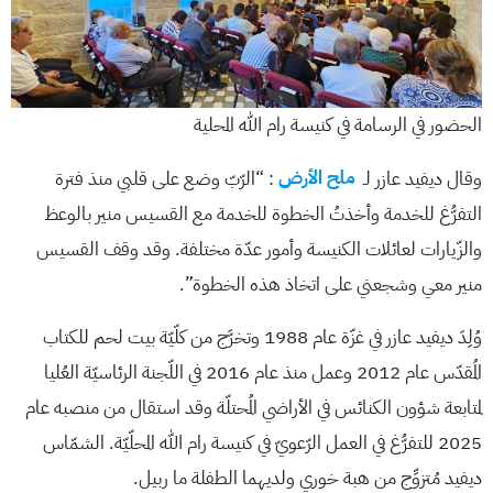
الحضور في الرسامة في كنيسة رام الله المحلية
وقال ديفيد عازر لـ
ملح الأرض
: “الرّبّ وضع على قلبي منذ فترة
التفرُّغ للخدمة وأخذتُ الخطوة للخدمة مع القسيس منير بالوعظ
والزّيارات لعائلات الكنيسة وأمور عدّة مختلفة. وقد وقف القسيس
منير معي وشجعني على اتخاذ هذه الخطوة”.
وُلِدَ ديفيد عازر في غزّة عام 1988 وتخرَّج من كلّيّة بيت لحم للكتاب
المُقدّس عام 2012 وعمل منذ عام 2016 في اللّجنة الرئاسيّة العُليا
لمتابعة شؤون الكنائس في الأراضي المُحتلّة وقد استقال من منصبه عام
2025 للتفرُّغ في العمل الرّعويّ في كنيسة رام الله المحلّيّة. الشمّاس
ديفيد مُتزوِّج من هبة خوري ولديهما الطفلة ما ربيل.