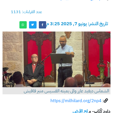
عدد القراءات: 1131
تاريخ النشر: يونيو 7, 2025 3:25 م
الشماس ديفيد عازر والى يمينه القسيس منير قاقيش
https://milhilard.org/2np4
:
داود كٌتّاب- م
لح الأرض