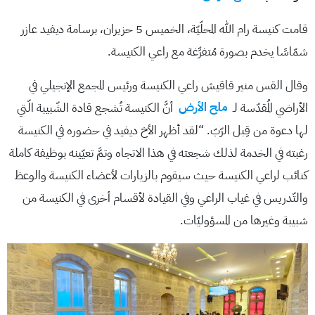
قامت كنيسة رام الله المحلّيّة، الخميس 5 حزيران، برسامة ديفيد عازر
شمّاسًا يخدم بصورة مُتفرِّغة مع راعي الكنيسة.
وقال القس منير قاقيش راعي الكنيسة ورئيس المجمع الإنجيلي في
الأراضي المُقدّسة لـ
ملح الأرض
أنَّ الكنيسة تُشجع قادة الشّبيبة الّتي
لها دعوة من قِبل الرّبّ. “لقد أظهر الأخ ديفيد في حضوره في الكنيسة
رغبته في الخدمة لذلك شجعته في هذا الاتجاه وتمَّ تعيّينه بوظيفة كاملة
كنائب لراعي الكنيسة حيث سيقوم بالزيارات لأعضاء الكنيسة والوعظ
والتّدريس في غياب الراعي وفي القيادة لأقسام أخرى في الكنيسة من
شبيبة وغيرها من المسؤوليّات.