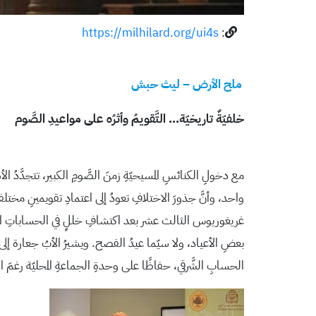
https://milhilard.org/ui4s
:
ملح الأرض – ليث حبش
خلفيّةٌ تاريخيّة… التَّقويمُ وأثرُه على مواعيدِ الصَّوم
مع دخولِ الكنائسِ المسيحيّةِ زمنَ الصَّومِ الكبير، تتجدَّدُ
واحد، وأنَّ جذورَ الاختلافِ تعودُ إلى اعتمادِ تقويمينِ مختلفين، 
غريغوريوس الثالث عشر بعد اكتشافِ خللٍ في الحساباتِ الزَّمنيّ
الحسابِ الشَّرقي، حفاظًا على وحدةِ الجماعةِ المحليّة رغمَ است