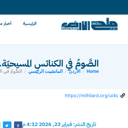
content
الرئيسية
أخبار م
الصَّومُ في الكنائسِ المسيحيّة
Home
الأردن
المانشيت الرئيسي
الصَّومُ في ا
https://milhilard.org/ui4s
:
تاريخ النشر: فبراير 23, 2026 4:12 م