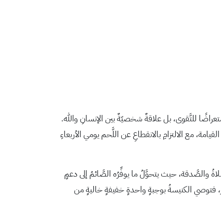
استعراضًا للتَّقوى، بل علاقةٌ شخصيّةٌ بين الإنسانِ والله.
القيامة، مع الالتزامِ بالانقطاعِ عن اللَّحم يومي الأربعاءِ
اةُ والصَّدقة، حيث يتحوَّلُ ما يوفِّرُه الصَّائمُ إلى دعمٍ
ّور، فتوصي الكنيسةُ بوجبةٍ واحدةٍ خفيفةٍ خاليةٍ من