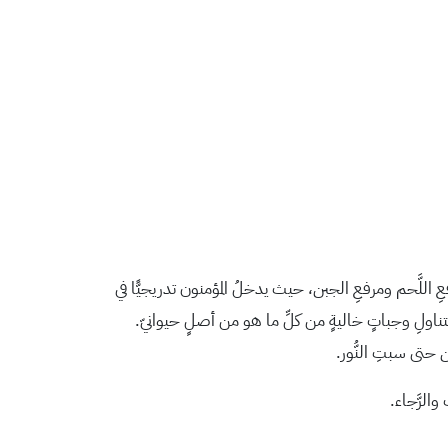
مرفعِ اللَّحم ومرفعِ الجبن، حيث يدخلُ المؤمنون تدريجيًّا في
محُ بتناولِ وجباتٍ خاليةٍ من كلِّ ما هو من أصلٍ حيوانيّ.
ن حتى سبتِ النُّور.
والرَّجاء.