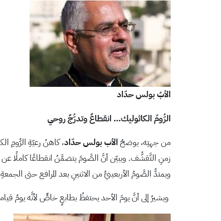
الأبُ بولس حدّاد
الرُّومُ الكاثوليك… انقطاعٌ وتدرُّجٌ روحي
من جهتِه، يوضحُ
الأب بولس حدّاد
، كاهنُ رعيّةِ الرُّومِ
زمنِ التَّقشُّف. ويبيّن أنَّ الصَّومَ يتضمَّنُ انقطاعًا كاملًا 
ويمتدُّ الصَّومُ الأربعينيُّ من الاثنينِ بعد المرافع حتى الجم
ويشيرُ إلى أنَّ يومَ الأحد يحتفظُ بطابعٍ خاصٍّ لأنَّه يومُ قيام