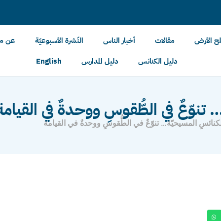
لح الأرض
مقالات
أخبار الناس
النّشرة الأسبوعيّة
عن مل
دليل الكنائس
دليل المدارس
English
… تنوّعٌ في الطُّقوسِ ووحدةٌ في القيامة
لكنائسِ المسيحيّة… تنوّعٌ في الطُّقوسِ ووحدةٌ في القيامة