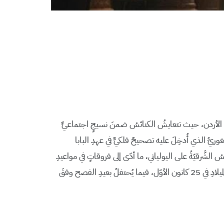
ا في الأردن، حيث تتعايشُ الكنائسُ ضمنَ نسيجٍ اجتماعيٍّ
يغوريُّ الذي أُدخِلَ عليه تصحيحٌ فلكيٌّ في عهدِ البابا
الشَّرقيّةُ على اليولياني، ما أدّى إلى فروقاتٍ في مواعيدِ
بعضِ الأعياد، ولا سيّما عيدُ الفصح. ويشيرُ الأبُ جعارة إلى خصوصيّةِ الأردنِّ وفلسطين، حيث تمَّ الاتِّفاقُ على توحيدِ الاحتفالِ بعيدِ الميلادِ في 25 كانون الأوّل، فيما يُحتفلُ بعيدِ الفصح وفقَ