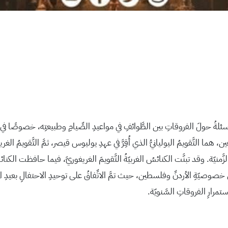
 الأسئلةُ حولَ الفروقاتِ بين الطَّوائفِ في مواعيدِ الصِّيامِ وطبيعتِه، خصوصً
هما التَّقويمُ اليوليانيُّ الذي أُقِرَّ في عهدِ يوليوس قيصر، ثمَّ التَّقويمُ الغر
ة. وقد تبنَّت الكنائسُ الغربيّةُ التَّقويمَ الغريغوريَّ، فيما حافظت الكنائسُ 
مرارِ الفروقاتِ السَّنويّة.