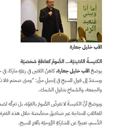
الأب خليل جعارة
الكنيسةُ اللاتينيّة… الصَّومُ كعلاقةٍ شخصيّة
يوضحُ
الأب خليل جعارة،
كاهنُ اللاتين في رعيّةِ ماركا، في ح
ويستندُ إلى قولِ المسيحِ في إنجيلِ متّى: “ومتى صمتم فلا تكونوا 
والجمعة، والسَّماحِ بتناولِ السَّمك.
ويوضحُ أنَّ الكنيسةَ لا تفرضُ الصَّومَ بالقوّة، بل تتركُه لضميرِ
للعائلاتِ المحتاجة عبر صناديقَ مخصَّصة خلال هذه الفترة. أمّ
الدَّسم، تعبيرًا عن المشاركةِ الرُّوحيّة بآلامِ المسيح.