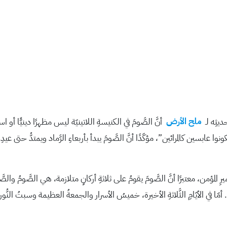
ديثِه لـ
ملح الأرض
أنَّ الصَّومَ في الكنيسةِ اللاتينيّة ليس مظهرًا دينيًّا أو 
عابسين كالمرائين”، مؤكّدًا أنَّ الصَّومَ يبدأ بأربعاءِ الرَّماد ويمتدُّ حتى عيدِ 
 المؤمن، معتبرًا أنَّ الصَّومَ يقومُ على ثلاثةِ أركانٍ متلازمة، هي الصَّومُ والصَّل
ا في الأيّامِ الثَّلاثةِ الأخيرة، خميسُ الأسرار والجمعةُ العظيمة وسبتُ النُ