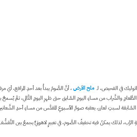
 الكاثوليك في الفحيص، لـ
ملح الأرض
، أنَّ الصَّومَ يبدأُ بعد أحدِ المرافع، أي 
عن الطَّعامِ والشَّراب من مساءِ اليومِ السَّابق حتى ظهرِ اليومِ التَّالي، ثمَّ يُس
عةِ السَّابقة لسبتِ لعازر، يعقبه صومُ الأسبوعِ المقدَّس من مساءِ أحدِ الشَّعاني
ةِ الرَّب، لذلك يمكنُ فيه تخفيفُ الصَّوم، في تعبيرٍ لاهوتيٍّ يجمعُ بين التَّقشُّف 