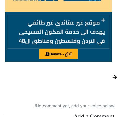
موقع غير عقائدي غير طائفي
يهدف الى خدمة المكون المسيحي
في الاردن وفلسطين ومناطق ال48
تبرّع - Donate
No comment yet, add your voice below!
Add a Comment