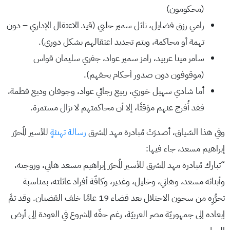
(محكومون)
رامي رزق فضايل، نائل سمير حلبي (قيد الاعتقال الإداري – دون
تهمة أو محاكمة، ويتم تجديد اعتقالهم بشكل دوري).
سامر مينا عربيد، رامز سمير عواد، جفري سليمان قواس
(موقوفون دون صدور أحكام بحقهم).
أما شادي سهيل خوري، ربيع رجائي عواد، وجوفان وديع قطمة،
فقد أُفرج عنهم مؤقتًا، إلا أن محاكمتهم لا تزال مستمرة.
وفي هذا السّياق، أصدرَتْ مُبادرة مهد المشرق
رسالة تهنئةٍ
للأسير المُحرّر
إبراهيم مسعد، جاء فيها:
“تبارك مُبادرة مهد المشرق للأسير المُحرّر إبراهيم مسعد هاني، وزوجته،
وأبنائه مسعد، وهاني، وخليل، وغدير، وكافّة أفراد عائلته، بمناسبة
تحرُّرِه من سجون الاحتلال بعد قضاء 19 عامًا خلف القضبان. وقد تمَّ
إبعاده إلى جمهوريّة مصر العربيّة، رغم حقّه المشروع في العودة إلى أرض