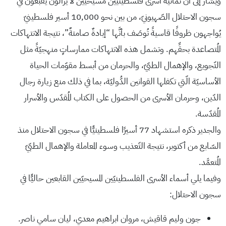
ويُشار إلى أنَّ ثمانية أسرى فلسطينيّين مسيحيّين لا يزالون يقبعون في
سجون الاحتلال الصّهيونيّ، من بين نحو 10,000 أسير فلسطينيّ
يُواجهون ظروفًا قاسيةً تُوصَف بأنَّها “إبادةٌ صامتةٌ”، نتيجة الانتهاكات
المُتصاعدة بحقِّهم. وتشمل هذه الانتهاكات ممارساتٍ منهجيّةً مثل
التّجويع، والإهمال الطبّيّ، والحرمان من أبسط مقوّمات الحياة
الأساسيّة الّتي تكفلها القوانين الدُّوليّة، بما في ذلك منع زيارة رجال
الدّين، وحرمان الأسرى من الحصول على الكتاب المُقدّس والأسرار
المُقدّسة.
والجدير ذكره استشهاد 77 أسيرًا فلسطينيًّا في سجون الاحتلال منذ
السّابع من أكتوبر، نتيجة التّعذيب وسوء المعاملة والإهمال الطبّيّ
المُتعمَّد.
وفيما يلي أسماء الأسرى الفلسطينيّين المسيحيّين القابعين حاليًّا في
سجون الاحتلال:
جون وليم قاقيش، مروان ابراهيم معدي، ليان سامي ناصر.