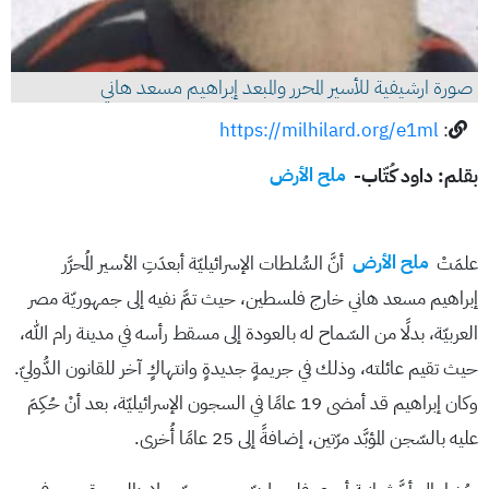
صورة ارشيفية للأسير المحرر والمبعد إبراهيم مسعد هاني
https://milhilard.org/e1ml
:
بقلم: داود كُتّاب-
ملح الأرض
علمَتْ
ملح الأرض
أنَّ السُّلطات الإسرائيليّة أبعدَتِ الأسير المُحرَّر
إبراهيم مسعد هاني خارج فلسطين، حيث تمَّ نفيه إلى جمهوريّة مصر
العربيّة، بدلًا من السّماح له بالعودة إلى مسقط رأسه في مدينة رام الله،
حيث تقيم عائلته، وذلك في جريمةٍ جديدةٍ وانتهاكٍ آخر للقانون الدُّوليّ.
وكان إبراهيم قد أمضى 19 عامًا في السجون الإسرائيليّة، بعد أنْ حُكِمَ
عليه بالسّجن المؤبَّد مرّتين، إضافةً إلى 25 عامًا أُخرى.