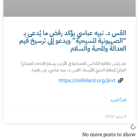
القس د. نبيه عباسي يؤكد رفض ما يُدعى بـ
“الصهيونية المسيحية” ويدعو إلى ترسيخ قيم
العدالة والمحبة والسلام
عبّر رئيسُ طائفةِ الكنائسِ المعمدانيةِ في الأردن، وسفيرُ الاتحادِ المعمدانيِّ
العالميِّ لمنطقةِ الشرقِ الأوسط، القس د. نبيه عباسي، عن رفضِه
https://milhilard.org/jkvt
:
إقرأ المزيد
9 يوليو، 2026
No more posts to show