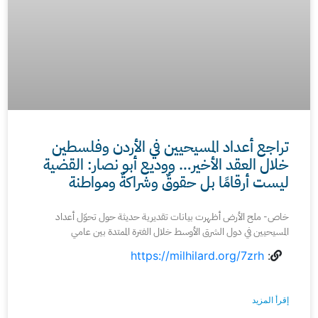
تراجع أعداد المسيحيين في الأردن وفلسطين
خلال العقد الأخير… ووديع أبو نصار: القضية
ليست أرقامًا بل حقوقٌ وشراكةٌ ومواطنة
خاص- ملح الأرض أظهرت بيانات تقديرية حديثة حول تحوّل أعداد
المسيحيين في دول الشرق الأوسط خلال الفترة الممتدة بين عامي
https://milhilard.org/7zrh
:
إقرأ المزيد