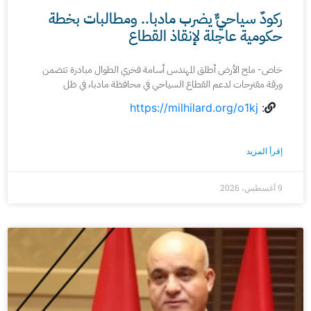
ركودٌ سياحيٌّ يضرب مادبا.. ومطالبات بخطة
حكومية عاجلة لإنقاذ القطاع
خاص- ملح الأرض أطلق المهندس أسامة فخري الطوال مبادرة تتضمن
ورقة مقترحات لدعم القطاع السياحي في محافظة مادبا، في ظل
https://milhilard.org/o1kj
:
إقرأ المزيد
9 أغسطس، 2026