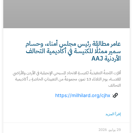
عامر مطالقة رئيس مجلس أمناء، وحسام
سمير ممثلًا للكنيسة في أكاديمية التحالف
الأردنية AAJ
أقرّت اللجنةُ التنفيذيةُ لكنيسةِ الاتحاد المسيحي الإنجيلية في الأردن والأراضي
المقدسة، يوم الثلاثاء 13 تموز، مجموعةً من التعييناتِ الخاصةِ بـ أكاديمية
التحالف
https://milhilard.org/cjhx
:
إقرأ المزيد
29 يوليو، 2026