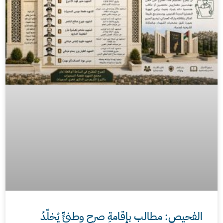
الفحيص: مطالب بإقامةِ صرحٍ وطنيٍّ يُخلّدُ