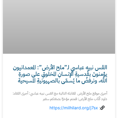
القس نبيه عباسي لـ”ملح الأرض”: المعمدانيون
يؤمنونَ بقُدسيةِ الإنسانِ المخلوقِ على صورةِ
الله، ونرفضُ ما يُسمّى بالصهيونيةِ المسيحية
أجرى موقع ملح الأرض المقابلة التالية مع القس نبيه عباسي: أجرى اللقاء:
داود كُتّاب ملح الأرض: قمتم مؤخرًا بصفتكم سفير
https://milhilard.org/j7sx
: