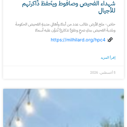
شهداء الفحيص وصافوط ويحفظ ذاكرتهم
للأجيال
خاص- ملح الأرض طالب عدد من أبناءُ وأهالي مدينةِ الفحيص الحكومةَ
وبلديةَ الفحيص ببناءِ صرحٍ وطنيٍّ تذكاريٍّ تُدوَّن عليه أسماءُ
https://milhilard.org/hpc4
:
إقرأ المزيد
5 أغسطس، 2026