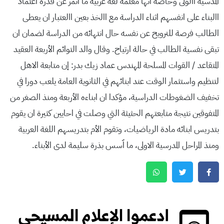
المدسية االولى وخاصة انها معلمة لغة عربية ما اثمر عن قدرة اعتماد
االبناء على انفسهم اثناء الدراسة مع االخذ بعين االعتبار ان يعطى
الطالب فرصة للترويح عن نفسه حال انتهائه من الدراسة لضمان ان
تبقى نفسية الطالب في حالة ارتياح. وقال والد التوائم الأربعة العقيد
المتقاعد / القوات المسلحة المهندس عماد زيك بدر: إن متابعة الاهل
لتنظيم واستثمار الوقت عند ابنائهم في الثانوية العامة يلعب دورا في
تخفيف الضغوطات الدراسية، مؤكدا ان ابناءه الأربعة ومنذ الصغر من
المتفوقين نتيجة متابعتهم الحثيثة التي وصلت في احايين كثيرة ان يقوم
بتدريس ابنائه مادة الرياضيات، وتقوم الأم بتدريسهم اللغة العربية
ومنذ المراحل المدرسية الاولى، ما اّسس بذرة سليمة لدى الأبناء.