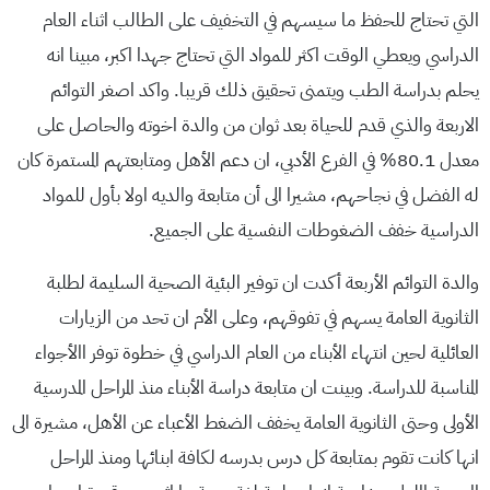
التي تحتاج للحفظ ما سيسهم في التخفيف على الطالب اثناء العام
الدراسي ويعطي الوقت اكثر للمواد التي تحتاج جهدا اكبر، مبينا انه
يحلم بدراسة الطب ويتمنى تحقيق ذلك قريبا. واكد اصغر التوائم
الاربعة والذي قدم للحياة بعد ثوان من والدة اخوته والحاصل على
معدل 80.1% في الفرع الأدبي، ان دعم الأهل ومتابعتهم المستمرة كان
له الفضل في نجاحهم، مشيرا الى أن متابعة والديه اولا بأول للمواد
الدراسية خفف الضغوطات النفسية على الجميع.
والدة التوائم الأربعة أكدت ان توفير البئية الصحية السليمة لطلبة
الثانوية العامة يسهم في تفوقهم، وعلى الأم ان تحد من الزيارات
العائلية لحين انتهاء الأبناء من العام الدراسي في خطوة توفر االأجواء
المناسبة للدراسة. وبينت ان متابعة دراسة الأبناء منذ المراحل المدرسية
الأولى وحتى الثانوية العامة يخفف الضغط الأعباء عن الأهل، مشيرة الى
انها كانت تقوم بمتابعة كل درس بدرسه لكافة ابنائها ومنذ المراحل