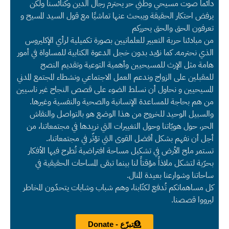
دائماً صوت مسيحي وطني حر يحترم رجال الدين وكنائسنا ولكن
يرفض احتكار الحقيقة ويبحث عنها تماشيًا مع قول السيد المسيح و
تعرفون الحق والحق يحرركم
من مبادئنا حرية التعبير للعلمانيين بصورة تكميلية لرأي الإكليروس
الذي نحترمه. كما نؤيد بدون خجل الدعوة الكتابية للمساواة في أمور
هامة مثل الإرث للمسيحيين وأهمية التوعية وتقديم النصح
للمقبلين على الزواج وندعم العمل الاجتماعي ونشطاء المجتمع المدني
المسيحيين و نحاول أن نسلط الضوء على قصص النجاح غير ناسيين
من هم بحاجة للمساعدة الإنسانية والصحية والنفسية وغيرها.
والسبيل الوحيد للخروج من هذا الوضع هو بالتواصل والنقاش
الحر، حول هويّاتنا وحول التغييرات التي نريدها في مجتمعاتنا، من
أجل أن نفهم بشكل أفضل القوى التي تؤثّر في مجتمعاتنا،.
تستمر ملح الأرض في تشكيل مساحة افتراضية تُطرح فيها الأفكار
بحرّية لتشكل ملاذاً مؤقتاً لنا بينما تبقى المساحات الحقيقية في
ساحاتنا وشوارعنا بعيدة المنال.
كل مساهماتكم تُدفع لكتّابنا، وهم شباب وشابات يتحدّون المخاطر
ليرووا قصصنا.
تبرّع - Donate