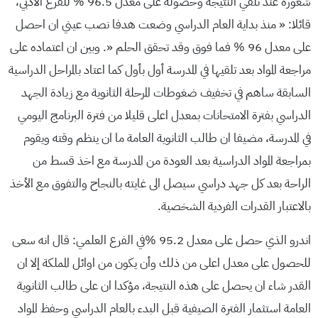
شعوره عند تلقي النتيجة وحصوله على معدل 96.5 % للفرع الأدبي،
قائلا: « منذ بداية العام الدراسي وضعت هدفا نصب عيني ان احصل
على معدل 96 % فما فوق وقد تحقق الحلم «. وبين ان اعتماده على
مراجعة المواد بعد تلقيها في المدرسة أول بأول كما اعتاد بالمراحل الدراسية
السابقة ساهم في تخفيف ضغوطات المرحلة الثانوية مع زيادة الجهد
الدراسي بفترة الامتحانات بمعدل اعلى قليلا من فترة البرنامج اليومي
في المدرسة، مضيفا ان طالب الثانوية العامة ما ان ينظم وقته ويقوم
بمراجعة المواد الدراسية بعد العودة من المدرسة مع اخذ قسط من
الراحة بعد كل جهد دراسي سيصل الى غايته بالنجاح والتفوق مع الأخذ
بالاعتبار القدرات الفردية الشخصية.
اندرو الذي حصل على معدل 95.2 %في الفرع العلمي: قال انه سعى
للحصول على معدل اعلى من ذلك وأن يكون من اوائل المملكة إلا ان
القدر شاء ان يحصل على هذه النتيجة، مؤكدا ان على طالب الثانوية
العامة استثمار الفترة الصيفية قبل البدء بالعام الدراسي وحفظ المواد