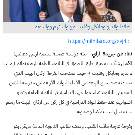
اماندا واندرو ومايكل وفليب مع والدتهم ووالدهم
https://milhilard.org/xvj4
:
نقلا عن جريدة الرأي
– بيئة دراسية صحية سليمة ارسى دعائمها
الأهل شكلت مفترق طرق للتفوق في الثانوية العامة الربعة توائم (اماندا
واندرو ومايكل وفليب )، حيث صدحت الفرحة اركان البيت الذي
يحيك قصة نجاح الربعة من الأبناء التوائم الأربعة من مدرسة اللاتين
الفحيص الثانوية تقاسموا جهد الدراسة في الثانوية العامة وتعلو
اصواتهم عند حفظ المواد الدراسية في كل ركن من اركان البيت ما رسم
خلية نحل ايجابية كما وصفوها.
بفرحة عارمة ملأت القلب، وصف طالب الثانوية العامة مايكل بدر