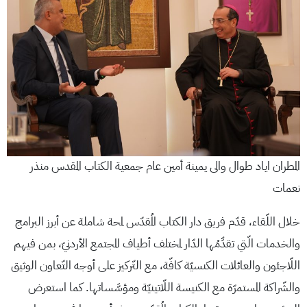
المطران اياد طوال والى يمينة أمين عام جمعية الكتاب المقدس منذر
نعمات
خلال اللّقاء، قدّم فريق دار الكتاب المُقدّس لمحة شاملة عن أبرز البرامج
والخدمات الّتي تقدِّمُها الدّار لمختلف أطياف المجتمع الأردنيّ، بمن فيهم
اللّاجئون والعائلات الكنسيّة كافّة، مع التّركيز على أوجه التّعاون الوثيق
والشّراكة المستمرّة مع الكنيسة اللّاتينيّة ومؤسَّساتها. كما استعرض