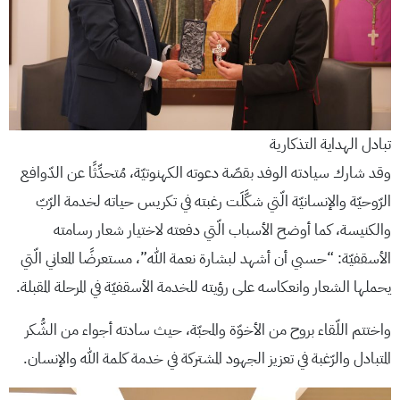
تبادل الهداية التذكارية
وقد شارك سيادته الوفد بقصّة دعوته الكهنوتيّة، مُتحدِّثًا عن الدّوافع
الرّوحيّة والإنسانيّة الّتي شكَّلَت رغبته في تكريس حياته لخدمة الرّبّ
والكنيسة، كما أوضح الأسباب الّتي دفعته لاختيار شعار رسامته
الأسقفيّة: “حسبي أن أشهد لبشارة نعمة الله”، مستعرضًا المعاني الّتي
يحملها الشعار وانعكاسه على رؤيته للخدمة الأسقفيّة في المرحلة المقبلة.
واختتم اللّقاء بروح من الأخوّة والمحبّة، حيث سادته أجواء من الشُّكر
المتبادل والرّغبة في تعزيز الجهود المشتركة في خدمة كلمة الله والإنسان.