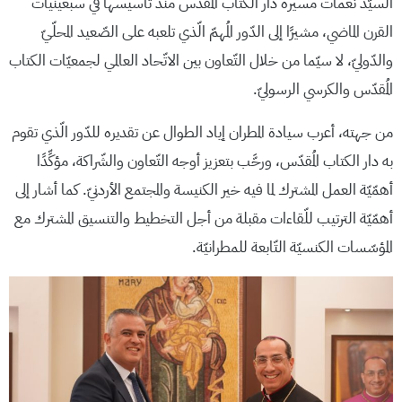
السيّد نعمات مسيرة دار الكتاب المُقدّس منذ تأسيسها في سبعينيات
القرن الماضي، مشيرًا إلى الدّور المُهمّ الّذي تلعبه على الصّعيد المحلّيّ
والدّوليّ، لا سيّما من خلال التّعاون بين الاتّحاد العالمي لجمعيّات الكتاب
المُقدّس والكرسي الرسوليّ.
من جهته، أعرب سيادة المطران إياد الطوال عن تقديره للدّور الّذي تقوم
به دار الكتاب المُقدّس، ورحَّب بتعزيز أوجه التّعاون والشّراكة، مؤكِّدًا
أهمّيّة العمل المشترك لما فيه خير الكنيسة والمجتمع الأردنيّ. كما أشار إلى
أهمّيّة الترتيب للّقاءات مقبلة من أجل التخطيط والتنسيق المشترك مع
المؤسّسات الكنسيّة التّابعة للمطرانيّة.