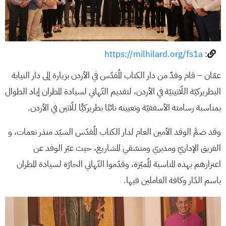
https://milhilard.org/fs1a
:
عمّان – قام وفدٌ من دار الكتاب المُقدّس في الأردن بزيارة إلى دار النيابة
البطريركيّة اللّاتينيّة في الأردن، لتقديم التّهاني لسيادة المطران إياد الطوال
بمناسبة رسامته الأسقفيّة وتعيينه نائبًا بطريركيًّا للّاتين في الأردن.
وقد ضمَّ الوفد الأمين العام لدار الكتاب المُقدّس السيّد منذر نعمات، و
الفريق الإداريّ ومديري ومنسّقي المشاريع، حيث عبّر الوفد عن
اعتزازهم بهذه المناسبة المُميّزة، وقدّموا التّهاني الحارّة لسيادة المطران
باسم الدّار وكافة العاملين فيها.