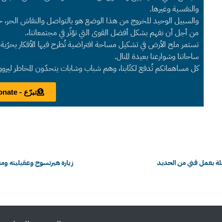
والنفسية وغيرها.
والسبيل الوحيد للخروج من هذا الوضع هو بالتواصل والنقاش الحر، حول 
من أجل أن نفهم بشكل أفضل القوى التي تؤثّر في مجتمعاتنا،.
تستمر ملح الأرض في تشكيل مساحة افتراضية تُطرح فيها الأفكار بحرّية لت
ساحاتنا وشوارعنا بعيدة المنال.
كل مساهماتكم تُدفع لكتّابنا، وهم شباب وشابات يتحدّون المخاطر ليرو
تبرّع - Donate
لة بعمل فني من الحديد
زيارة هيرتسوج وعقيليته ومف