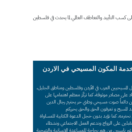
ى كسب التأييد والتعاطف العالمي لما يحدث في فلسطين
خدمة المكون المسيحي في الاردن
ل المسيحيين العرب في الأردن وفلسطين ومناطق الجليل،
د على مصادر موثوقة، كما تركّز معظم اهتمامها على
 نحن دائماً صوت مسيحي وطني حر يحترم رجال الدين
د المسيح و تعرفون الحق والحق يحرركم
ي نحترمه. كما نؤيد بدون خجل الدعوة الكتابية للمساواة
قبلين على الزواج وندعم العمل الاجتماعي ونشطاء
غير ناسيين من هم بحاجة للمساعدة الإنسانية والصحية