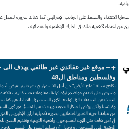
ادية.
حايا الاعتداء والضغط على الجانب الإسرائيلي كما هناك ضرورة للعمل عل
موقع غير عقائدي غير طائفي يهدف الى 
وفلسطين ومناطق ال48
تكافح مجلة “ملح الأرض” من أجل الاستمرار في نشر تقارير تعرض أحوا
ونحرص على تقديم مواضيع تزوّد قراءنا بمعلومات مفيدة لهم ، بالاعتما
البحث عن التحديات التي تواجه المكون المسيحي في بلادنا، لنبقى كما
وكنائسنا ولكن يرفض احتكار الحقيقة ويبحث عنها تماشيًا مع قول السي
من مبادئنا حرية التعبير للعلمانيين بصورة تكميلية لرأي الإكليروس الذ
في أمور هامة مثل الإرث للمسيحيين وأهمية التوعية وتقديم النصح للم
المجتمع المدني المسيحيين و نحاول أن نسلط الضوء على قصص النجاح 