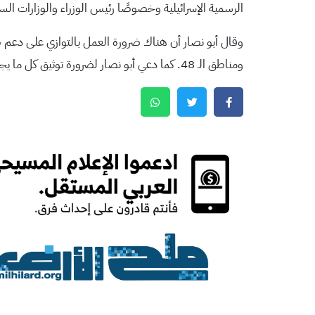
الرسمية الإسرائيلية وخصوصًا رئيس الوزراء والوزارات السي
وقال أبو نصار أن هناك ضرورة العمل بالتوازي على دعم ض
ومناطق الـ 48. كما دعي أبو نصار لضرورة توثيق كل ما يجري من اعتداء لأهمية ذلك في المعارك الإعلامية والقضائية .