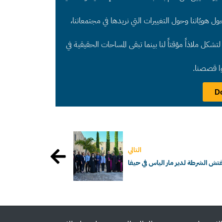
هويّاتنا وحول التغييرات التي نريدها في مجتمعاتنا،
شكل ملاذاً مؤقتاً لنا بينما تبقى المساحات الحقيقية في
وا قصصنا.
التالي
تش الشرطة لدير مار الياس في حيفا