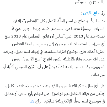
والنجاح في مسيرتكم.
ردّ
ملح الأرض
:
بدورنا نودُّ الإيضاح أن اسم المجلَّة الأصلي كان “المغطس”، إلا أن
الجهات الرسميَّة منعتنا من استخدام الاسم ورابط الموقع الذي كنَّا
نملكه منذ عام 2013، على أساس أن قانون المغطس عام 2018 منع
أي جهةٍ من استخدام الاسم بدون إذن رسمي من لجنة المغطس.
فقرَّرنا آنذاك طرح الموضوع لقرَّائنا لمساعدتنا في إيجاد اسم بديل، وعرضنا
عدة اقتراحات، وفاز بالأغلبيَّة الكبيرة اقتراح “ملح الأرض”. ونحن
فخورون بهذا الاسم، ولا نعتقد أنه يدلُّ على أن المكوِّن المسيحي أقلِّيَّة أو
غير ذلك.
على أيِّ حال نشكر الأخ فارس، والذي وعدناه بنشر ملاحظته بالكامل،
ونأمل من قرَّائنا التفاعل مع الموضوع. هل لديكم رأيٌ خاص أو مماثل
في موضوع اسم المجلَّة الإلكترونيَّة؟ شاركونا الرأي
هنا