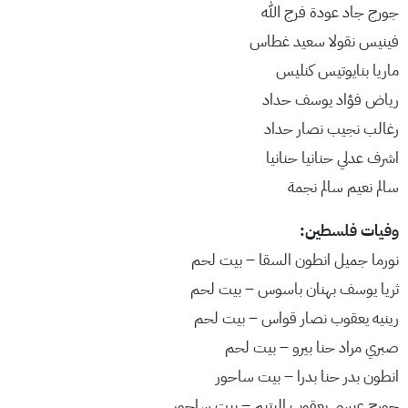
جورج جاد عودة فرج الله
فينيس نقولا سعيد غطاس
ماريا بنايوتيس كنليس
رياض فؤاد يوسف حداد
رغالب نجيب نصار حداد
اشرف عدلي حنانيا حنانيا
سالم نعيم سالم نجمة
وفيات فلسطين:
نورما جميل انطون السقا – بيت لحم
ثريا يوسف بهنان باسوس – بيت لحم
رينيه يعقوب نصار قواس – بيت لحم
صبري مراد حنا بيرو – بيت لحم
انطون بدر حنا بدرا – بيت ساحور
جورج عيسى يعقوب اليتيم – بيت ساحور