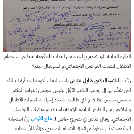
المذكرة النيابية التي تقدم بها عدد من النواب للحكومة لتنظيم استخدام
الاطفال لمنصات التواصل الاجتماعي والسوشال ميديا ِ
رحَّب
النائب الدكتور هايل عيّاش
باستجابة الحكومة للمذكِّرة النيابيَّة
التي تقدَّم بها إلى جانب النائب الأوَّل لرئيس مجلس النواب الدكتور
خميس حسين عطية، والتي طالبت باتخاذ إجراءات لحماية الأطفال
واليافعين من المخاطر المتزايدة المرتبطة باستخدام منصّات التواصل
الاجتماعي. وقال عيّاش في تصريحٍ خاص لـ
ملح الأرض
إنَّ استجابة
الحكومة تمثِّل خطوةً مهمَّة في الاتجاه الصحيح، مؤكِّدًا أنَّ حماية