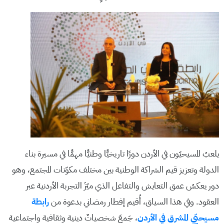
يلعبُ المسيحيّون في الأردن دورًا تاريخيًّا وطنيًّا مهمًّا في مسيرة بناء
الدولة وتعزيز قيم الشراكة الوطنية بين مختلف مكوّنات المجتمع، وهو
دور يعكسُ عمق التعايش والتفاعل الذي ميّزَ التجربة الأردنية عبر
العقود. وفي هذا السياق، أُقيم إفطار رمضاني بدعوة من
رابطة
مسيحيّي المشرق في الأردن
، جَمعَ شخصياتٌ دينية وثقافية واجتماعية