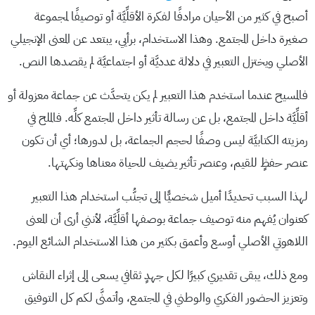
أصبح في كثير من الأحيان مرادفًا لفكرة الأقلِّيَّة أو توصيفًا لمجموعة
صغيرة داخل المجتمع. وهذا الاستخدام، برأيي، يبتعد عن المعنى الإنجيلي
الأصلي ويختزل التعبير في دلالة عدديَّة أو اجتماعيَّة لم يقصدها النص.
فالمسيح عندما استخدم هذا التعبير لم يكن يتحدَّث عن جماعة معزولة أو
أقلِّيَّة داخل المجتمع، بل عن رسالة تأثير داخل المجتمع كلِّه. فالملح في
رمزيته الكتابيَّة ليس وصفًا لحجم الجماعة، بل لدورها؛ أي أن تكون
عنصر حفظٍ للقيم، وعنصر تأثير يضيف للحياة معناها ونكهتها.
لهذا السبب تحديدًا أميل شخصيًّا إلى تجنُّب استخدام هذا التعبير
كعنوان يُفهم منه توصيف جماعة بوصفها أقلِّيَّة، لأنني أرى أن المعنى
اللاهوتي الأصلي أوسع وأعمق بكثير من هذا الاستخدام الشائع اليوم.
ومع ذلك، يبقى تقديري كبيرًا لكل جهدٍ ثقافي يسعى إلى إثراء النقاش
وتعزيز الحضور الفكري والوطني في المجتمع، وأتمنَّى لكم كل التوفيق