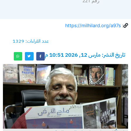
رقم 221
https://milhilard.org/a97s
:
عدد القراءات: 1329
تاريخ النشر: مارس 12, 2026 10:51 م