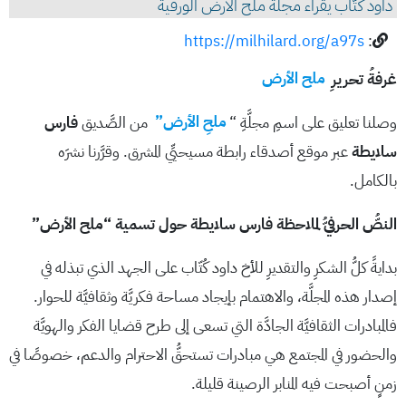
داود كُتّاب يقراء مجلة ملح الارض الورقية
https://milhilard.org/a97s
:
غرفةُ تحريرِ
ملح الأرض
وصلنا تعليق على اسمِ مجلَّةِ “
ملحِ الأرض”
من الصَّديق
فارس
سلايطة
عبر موقع أصدقاء رابطة مسيحيِّي المشرق. وقرَّرنا نشرَه
بالكامل.
النصُّ الحرفيُّ لملاحظة فارس سلايطة حول تسمية “ملح الأرض”
بدايةً كلُّ الشكرِ والتقديرِ للأخ داود كُتّاب على الجهد الذي تبذله في
إصدار هذه المجلَّة، والاهتمام بإيجاد مساحة فكريَّة وثقافيَّة للحوار.
فالمبادرات الثقافيَّة الجادَّة التي تسعى إلى طرح قضايا الفكر والهويَّة
والحضور في المجتمع هي مبادرات تستحقُّ الاحترام والدعم، خصوصًا في
زمنٍ أصبحت فيه المنابر الرصينة قليلة.