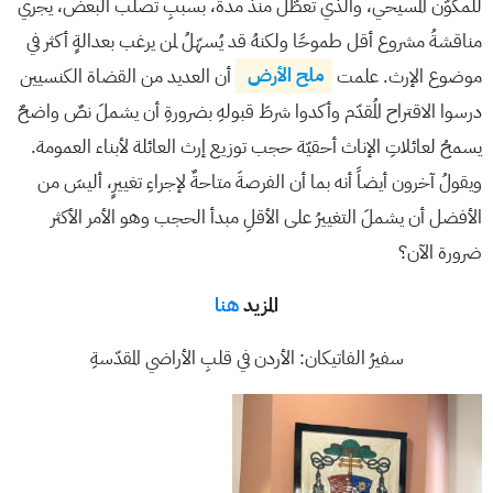
للمكوّن المسيحي، والذي تعطّل منذُ مدة، بسببِ تصلّب البعض، يجري
مناقشةُ مشروع أقل طموحًا ولكنهُ قد يُسهّلُ لمن يرغب بعدالةٍ أكثر في
موضوع الإرث. علمت
ملح الأرض
أن العديد من القضاة الكنسيين
درسوا الاقتراح المُقدّم وأكدوا شرطَ قبولهِ بضرورةِ أن يشملَ نصٌ واضحٌ
يسمحُ لعائلاتِ الإناث أحقيّة حجب توزيع إرث العائلة لأبناء العمومة.
ويقولُ آخرون أيضاً أنه بما أن الفرصةَ متاحةٌ لإجراءِ تغييرٍ، أليسَ من
الأفضل أن يشملَ التغييرُ على الأقلِ مبدأ الحجب وهو الأمر الأكثر
ضرورة الآن؟
المزيد
هنا
سفيرُ الفاتيكان: الأردن في قلبِ الأراضي المقدّسةِ