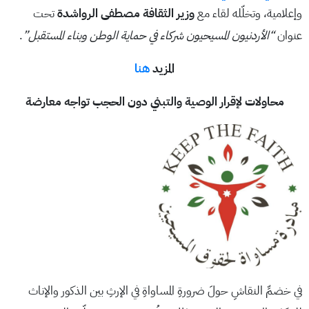
وإعلامية، وتخلّله لقاء مع
وزير الثقافة مصطفى الرواشدة
تحت
عنوان
“الأردنيون المسيحيون شركاء في حماية الوطن وبناء المستقبل”
.
المزيد
هنا
محاولات لإقرار الوصية والتبني دون الحجب تواجه معارضة
في خضمِّ النقاشِ حولَ ضرورةِ المساواةِ في الإرثِ بين الذكور والإناث