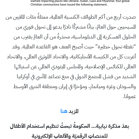
صدرت أربع من أكبر الطوائف الكنسية العالمية، ممثلةً مئات الملايين من
المسيحيين حول العالم، بيانًا مشتركًا نادرًا يدعو إلى تحول فوري من
الحلول العسكرية إلى الدبلوماسية، محذرةً من أن العالم يقترب من
“نقطة تحول خطيرة” حيث أصبح العنف هو القاعدة العالمية. وقد
أعربت كل من الكنيسة الأنجليكانية، والاتحاد اللوثري العالمي، والاتحاد
العالمي للكنائس الإصلاحية، والمجلس الميثودي العالمي عن استيائها
الشديد من فشل المجتمع الدولي في منع تصاعد المآسي في أوكرانيا
والسودان وغزة وميانمار، ومؤخرًا في إيران ومنطقة الشرق الأوسط
عمومًا.
المزيد
هنا
بعدَ مذكرة نيابية… الحكومةُ تبحثُ تنظيم استخدام الأطفال
للمنصاتِ الرقميّة والألعاب الإلكترونية