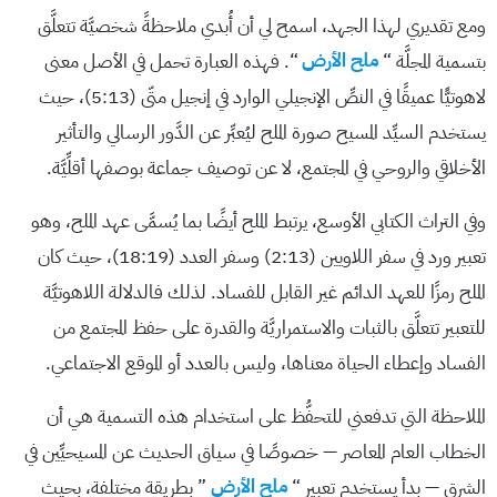
ومع تقديري لهذا الجهد، اسمح لي أن أُبدي ملاحظةً شخصيَّة تتعلَّق
بتسمية المجلَّة “
ملح الأرض
“. فهذه العبارة تحمل في الأصل معنى
لاهوتيًّا عميقًا في النصِّ الإنجيلي الوارد في إنجيل متّى (5:13)، حيث
يستخدم السيِّد المسيح صورة الملح ليُعبِّر عن الدَّور الرسالي والتأثير
الأخلاقي والروحي في المجتمع، لا عن توصيف جماعة بوصفها أقلِّيَّة.
وفي التراث الكتابي الأوسع، يرتبط الملح أيضًا بما يُسمَّى عهد الملح، وهو
تعبير ورد في سفر اللاويين (2:13) وسفر العدد (18:19)، حيث كان
الملح رمزًا للعهد الدائم غير القابل للفساد. لذلك فالدلالة اللاهوتيَّة
للتعبير تتعلَّق بالثبات والاستمراريَّة والقدرة على حفظ المجتمع من
الفساد وإعطاء الحياة معناها، وليس بالعدد أو الموقع الاجتماعي.
الملاحظة التي تدفعني للتحفُّظ على استخدام هذه التسمية هي أن
الخطاب العام المعاصر — خصوصًا في سياق الحديث عن المسيحيِّين في
الشرق — بدأ يستخدم تعبير “
ملح الأرض
” بطريقة مختلفة، بحيث