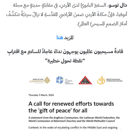
دال توسو
، السفيرُ البابويُّ لدى الأردنِ، في مقابلةٍ حديثةٍ مع مجلة
أنوفيا، فإنَّ مكانةَ الأردنِ ضمنَ الأراضي المقدَّسةِ لا تزالُ سرديّةً تتكشَّفُ
أمامَ الضميرِ المسيحيِّ العالميِّ.
المزيد
هنا
قادةٌ مسيحيون عالميون يوجهونَ نداءً عاجلاً للسلامِ مع اقترابِ
“نقطة تحول خطيرة”