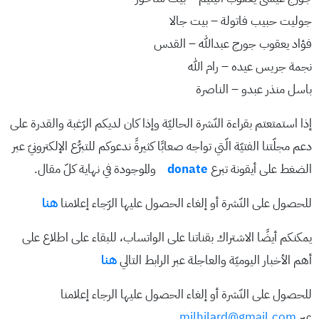
جوليت حبيب فاتولة – بيت جالا
فؤاد يعقوب جورج عبدالله – القدس
نجمة جريس عيده – رام الله
باسل منذر عبدو – الناصرة
إذا استمتعتم بقراءة النّشرة الحاليّة وإذا كان لديكم الرّغبة والقدرة على
دعم مجلّتنا الفتيّة الّتي تواجه صعابًا كثيرةً ندعوكم للتبرُّع الإلكترونيّ عبر
الضغط على أيقونة تبرع
e
donat
والموجودة في نهاية كلّ مقال.
للحصول على النّشرة أو إلغاء الحصول عليها الرّجاء إعلامنا
هنا
يمكنكم أيضًا الاشتراك بقناتنا على الواتساب، للبقاء على اطلاع على
أهم الأخبار اليوميّة والعاجلة عبر الرابط التالي
هنا
للحصول على النّشرة أو إلغاء الحصول عليها الرجاء إعلامنا
عبر
milhilard@gmail.com