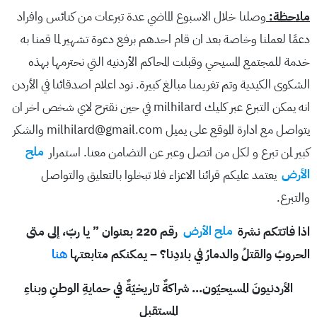
ملاحظة:
وصلنا خلال الاسبوع الماضي عدة تبرعات من كنائس وافراد
دعمًا لعملنا وخاصة بعد ان قام احدهم برفع دعوة تشهير لما قمنا به
خدمة للمجتمع المسيحي وقبلت المحاكم الأردنيه التي نحترمها بهذه
الشكوى الكيدية وتم تغريمنا مبالغ كبيرة. نود اعلام اصدقائنا في الأردن
انه يمكن التبرع عبر كليك milhilard في حين نقترح لاي شخص اخر ان
يتواصل مع ادارة الموقع على يميل milhilard@gmail.com والشكر
كبير لمن تبرع و لكل من اتصل وعبر عن التضامن معنا. استمرار
ملح
الأرض
يعتمد عليكم قرائنا الاعزاء فلا تبخلوا بالتعليق والتواصل
والتبرع.
اذا فاتتكم نشرة
ملح الأرض
رقم 220 بعنوان ” يا ربّ، إلى متى
الحروبُ والقتلُ والدمارُ في بلادِنا؟ – يمكنكم متابعتها
هنا
الأردنيونَ المسيحيّون… شراكةٌ تاريخيّةٌ في حمايةِ الوطنِ وبناءِ
المستقبلِ