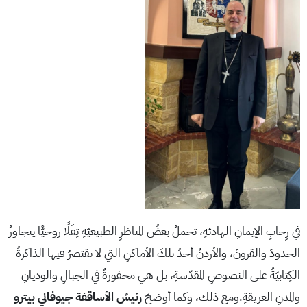
في رِحابِ الإيمانِ الهادئةِ، تحملُ بعضُ المناظرِ الطبيعيّةِ ثِقَلًا روحيًّا يتجاوزُ
الحدودَ والقرونَ، والأردنُ أحدُ تلكَ الأماكنِ التي لا تقتصرُ فيها الذاكرةُ
الكِتابيّةُ على النصوصِ المقدّسةِ، بل هي محفورةٌ في الجبالِ والوديانِ
والمدنِ العريقةِ.ومع ذلك، وكما أوضحَ
رئيسُ الأساقفة جيوفاني بيترو