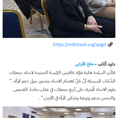
https://milhilard.org/qagd
:
داود كُتّاب –
ملح الأرض
قالَتِ السيّدة هانية فؤاد قاقيش الرّئيسة الجديدة لاتحاد جمعيّات
الشّابات المسيحيّة أنَّ جُلّ اهتمام الاتحاد يتمحور حول دعم المرأة. ”
يقوم الاتحاد المُشرف على أربع جمعيّات في عمّان، مادبا، الفحيص
والحصن بدعم وتوعية وتمكين المرأة في الأردن.” .