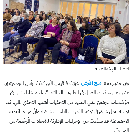
اعضاء الهيئةالعامة
وفي حديثٍ مع
ملح الأرض
عبَّرَتْ قاقيش الّتي كانَتْ ترأس الجمعيّة في
عمّان عن تحدّيات العمل في الظروف الحاليّة. “نواجه مثلنا مثل باقي
مؤسَّسات المجتمع المدني العديد من التحدّيات أهمّها التحدّي المالي، كما
نواجه عمل شاق في توفير التّدريب المناسب خاصّةً وأنَّ وزارة التّنمية
الاجتماعيّة قد شدَّدتْ من الإجراءات الإداريّة للاتحادات المُرخّصة من
الوزارة”.