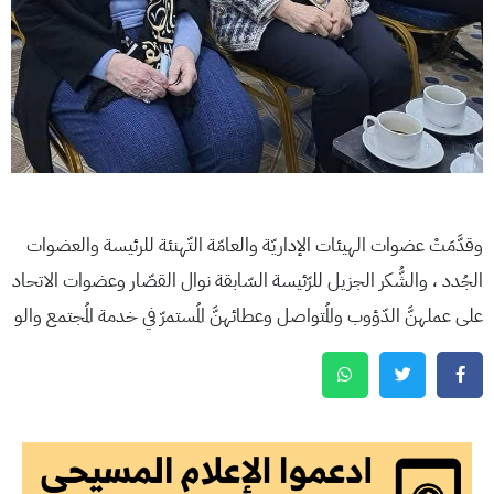
وقدَّمَتْ عضوات الهيئات الإداريّة والعامّة التّهنئة للرئيسة والعضوات
الجُدد ، والشُّكر الجزيل للرّئيسة السّابقة نوال القصّار وعضوات الاتحاد
على عملهنَّ الدّؤوب والمُتواصل وعطائهنَّ المُستمرّ في خدمة المُجتمع والو