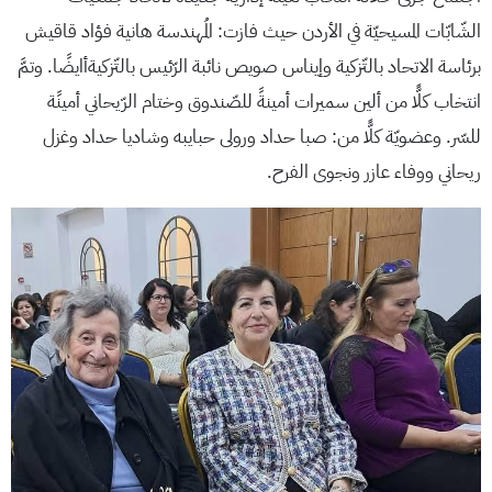
الشّابّات المسيحيّة في الأردن حيث فازت: المُهندسة هانية فؤاد قاقيش
برئاسة الاتحاد بالتّزكية وإيناس صويص نائبة الرّئيس بالتّزكيةأايضًا. وتمَّ
انتخاب كلًّا من ألين سميرات أمينةً للصّندوق وختام الرّيحاني أمينًة
للسّر. وعضويّة كلًّا من: صبا حداد ورولى حبايبه وشاديا حداد وغزل
ريحاني ووفاء عازر ونجوى الفرح.