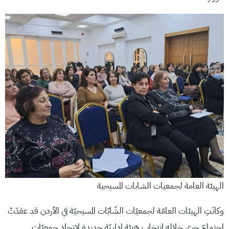
الهيئة العامة لجمعيات الشابات المسيحية
وكانَتِ الهيئات العامّة لجمعيّات الشّابّات المسيحيّة في الأردن قد عقدَتْ
اجتماع جرى خلاله انتخاب هيئة إداريّة جديدة لاتحاد جمعيّات