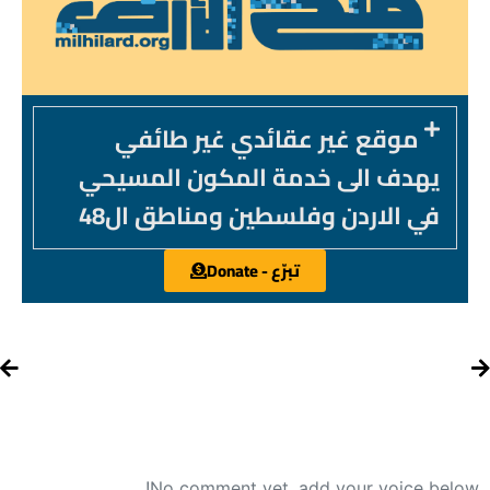
موقع غير عقائدي غير طائفي
يهدف الى خدمة المكون المسيحي
في الاردن وفلسطين ومناطق ال48
تبرّع - Donate
No comment yet, add your voice below!