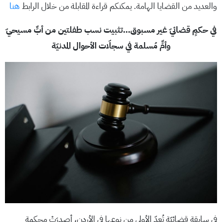
والعديد من القضايا الهامة. يمكنكم قراءة المقابلة من خلال الرابط
هنا
في حكمٍ قضائيّ غير مسبوق…تثبيت نسب طفلتين من أبٍّ مسيحيّ
وأمٍّ مُسلمة في سجلّات الأحوال المدنيّة
في سابقة قضائيّة تُعدّ الأولى من نوعها في الأردن، أصدرَتْ محكمة