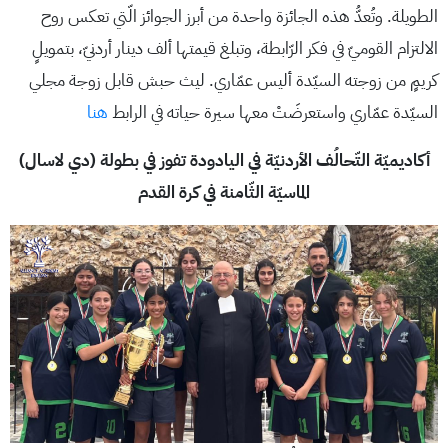
الطويلة. وتُعدُّ هذه الجائزة واحدة من أبرز الجوائز الّتي تعكس روح
الالتزام القوميّ في فكر الرّابطة، وتبلغ قيمتها ألف دينار أردنيّ، بتمويلٍ
كريمٍ من زوجته السيّدة أليس عمّاري. ليث حبش قابل زوجة مجلي
السيّدة عمّاري واستعرضَتْ معها سيرة حياته في الرابط
هنا
أكاديميّة التّحالُف الأردنيّة في اليادودة تفوز في بطولة (دي لاسال)
الماسيّة الثّامنة في كرة القدم