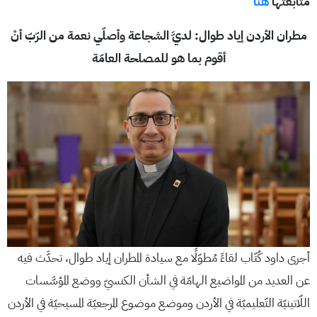
متابعتها
هنا
مطران الأردن إياد طوال: لديَّ الشجاعة وأصلّي نعمة من الرّبّ أنْ
أقوم بما هو للمصلحة العامّة
أجرى داود كُتّاب لقاءً مُطوّلًا مع سيادة المطران إياد طوال، تحدَّث فيه
عن العديد من المواضيع الهامّة في الشأن الكنسيّ ووضع المؤسَّسات
اللّاتينيّة التّعليميّة في الأردن وموضع موضوع المرجعيّة المسيحيّة في الأردن