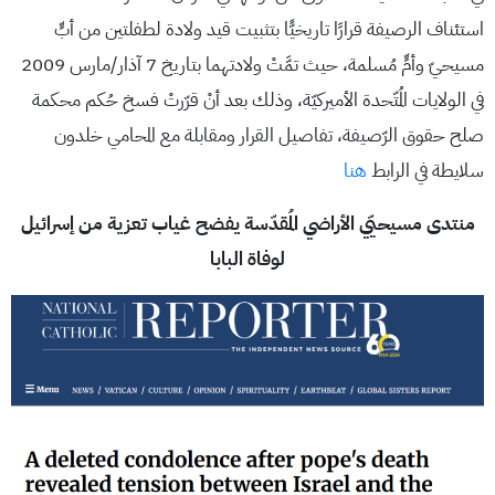
استئناف الرصيفة قرارًا تاريخيًّا بتثبيت قيد ولادة لطفلتين من أبٍّ
مسيحيّ وأمٍّ مُسلمة، حيث تمَّتْ ولادتهما بتاريخ 7 آذار/مارس 2009
في الولايات المُتّحدة الأميركيّة، وذلك بعد أنْ قرّرتْ فسخ حُكم محكمة
صلح حقوق الرّصيفة، تفاصيل القرار ومقابلة مع المحامي خلدون
سلايطة في الرابط
هنا
منتدى مسيحيّي الأراضي المُقدّسة يفضح غياب تعزية من إسرائيل
لوفاة البابا