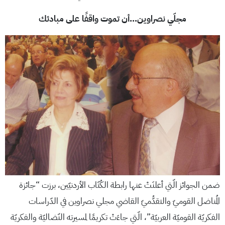
مجلّي
نصراوين…أن تموت واقفًا على مبادئك
ضمن الجوائز الّتي أعلنَتْ عنها رابطة الكُتّاب الأردنيّين، برزت “جائزة
المُناضل القوميّ والتقدُّميّ القاضي مجلي نصراوين في الدّراسات
الفكريّة القوميّة العربيّة”، الّتي جاءَتْ تكريمًا لمسيرته النّضاليّة والفكريّة