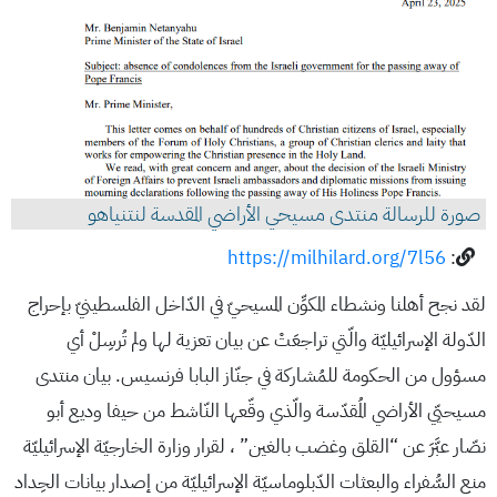
صورة للرسالة منتدى مسيحي الأراضي المقدسة لنتنياهو
https://milhilard.org/7l56
:
لقد نجح أهلنا ونشطاء المكوِّن المسيحيّ في الدّاخل الفلسطينيّ بإحراج
الدّولة الإسرائيليّة والّتي تراجعَتْ عن بيان تعزية لها ولم تُرسِلْ أي
مسؤول من الحكومة للمُشاركة في جنّاز البابا فرنسيس. بيان منتدى
مسيحيّي الأراضي المُقدّسة والّذي وقّعها النّاشط من حيفا وديع أبو
نصّار عبَّرَ عن “القلق وغضب بالغين” ، لقرار وزارة الخارجيّة الإسرائيليّة
منع السُّفراء والبعثات الدّبلوماسيّة الإسرائيليّة من إصدار بيانات الحِداد