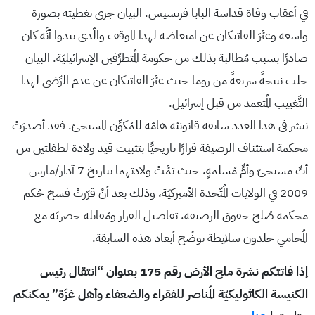
في أعقاب وفاة قداسة البابا فرنسيس. البيان جرى تغطيته بصورة
واسعة وعبَّرَ الفاتيكان عن امتعاضه لهذا الموقف والّذي يبدوا أنَّه كان
صادرًا بسبب مُطالبة بذلك من حكومة المُتطرِّفين الإسرائيليّة. البيان
جلب نتيجةً سريعةً من روما حيث عبَّرَ الفاتيكان عن عدم الرِّضى لهذا
التَّغييب المُتعمد من قبل إسرائيل.
ننشر في هذا العدد سابقة قانونيّة هامّة للمُكوِّن المسيحيّ. فقد أصدرَتْ
محكمة استئناف الرصيفة قرارًا تاريخيًّا بتثبيت قيد ولادة لطفلتين من
أبٍّ مسيحيّ وأمٍّ مُسلمةٍ، حيث تمَّتْ ولادتهما بتاريخ 7 آذار/مارس
2009 في الولايات المُتّحدة الأميركيّة، وذلك بعد أنْ قرّرتْ فسخ حُكم
محكمة صُلح حقوق الرصيفة، تفاصيل القرار ومُقابلة حصريّة مع
المُحامي خلدون سلايطة توضّح أبعاد هذه السابقة.
إذا فاتتكم نشرة ملح الأرض رقم 175 بعنوان “انتقال رئيس
الكنيسة الكاثوليكيّة المُناصر للفقراء والضعفاء وأهل غزّة” يمكنكم