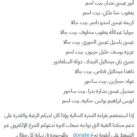
أنور عيسى نصار. بيت لحم
يعقوب حنا ملكي. بيت لحم
كريمه عيسى لحدو ناصر. بيت جالا
جوليا عبدالله يعقوب مخلوف. بيت جالا
عيسى باسيل عيسى الخوري. بيت جالا
عزيزة يوسف خليل حزبون. بيت لحم
نصري ياني ميخائيل البندك. دولة السلفادور
ناهدا ميخائيل قناص. بيت جالا
عواد حجازين. بيت ساحور
ميشيل عيسى بشارة بدرا. بيت ساحور
لويس ابراهيم بولس حنانيه. بيت لحم
إذا استمتعتم بقراءة النشرة الحالية وإذا كان لديكم الرغبة والقدرة على
دعم مجلتنا الفتية التي تواجه صعاب كثيرة ندعوكم للتبرع الإلكتروني عبر
الضغط على أيقونة تبرع
donate
والموجودة في نهاية كل مقال.