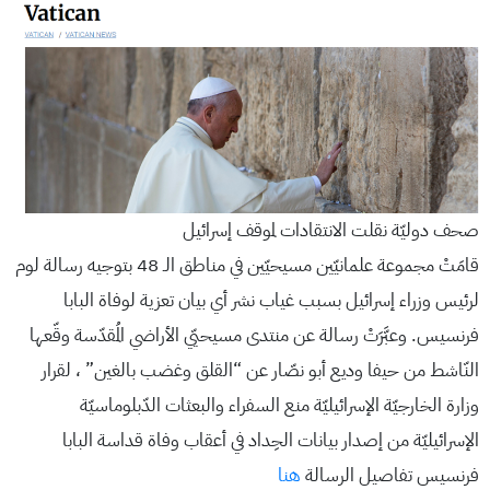
صحف دوليّة نقلت الانتقادات لموقف إسرائيل
قامَتْ مجموعة علمانيّين مسيحيّين في مناطق الـ 48 بتوجيه رسالة لوم
لرئيس وزراء إسرائيل بسبب غياب نشر أي بيان تعزية لوفاة البابا
فرنسيس. وعبَّرَتْ رسالة عن منتدى مسيحيّي الأراضي المُقدّسة وقّعها
النّاشط من حيفا وديع أبو نصّار عن “القلق وغضب بالغين” ، لقرار
وزارة الخارجيّة الإسرائيليّة منع السفراء والبعثات الدّبلوماسيّة
الإسرائيليّة من إصدار بيانات الحِداد في أعقاب وفاة قداسة البابا
فرنسيس تفاصيل الرسالة
هنا