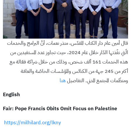
قال أمين عام دار الكتاب المقدّس، منذر نعمات، أنَّ البرامج والخدمات
الّتي نفّذتها الدّار خلال عام 2024، حيث تجاوز عدد المستفيدين من
هذه الخدمات 161 ألف شخص، وذلك من خلال شراكة فعّالة مع
أكثر من 245 جهة من الكنائس والمؤسَّسات الخاصّة والعامّة
ومنظّمات المجتمع المدني. التفاصيل
هنا
English
Fair: Pope Francis Obits Omit Focus on Palestine
https://milhilard.org/lkny