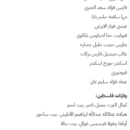
فارس فؤاد سعد النمري
مها سلامه جاسر بابا
عيسى فواز الازرعي
فيوليت حنا اندراوس عكاوي
بطرس حبيب خليل حجاره
غالب ميشيل فارس بركات
اسكندر جورج اسكندر
فيودوري
عماد فؤاد سليم عازر
وفيّات فلسطين:
كمال البرت جميل ناصر. بيت لحم
هيلانه عطالله عبدالله ابراهيم الأطرش. بيت ساحور
أولغا نيقولا فرنسيس غوالي. بيت جالا