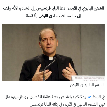
السّفير البابويّ في الأردن: دعا البابا فرنسيس إلى السّلام، لأنَّه وقف
إلى جانب الضحايا، في الأرض المُقدّسة
السفير البابوي في الأردن
في الرابط
هنا
يمكنكم قراءة نص عظة هامّة للمُطران جوفاني بيترو دال
توزو السّفير البابويّ في الأردن في رثائه للبابا فرنسيس