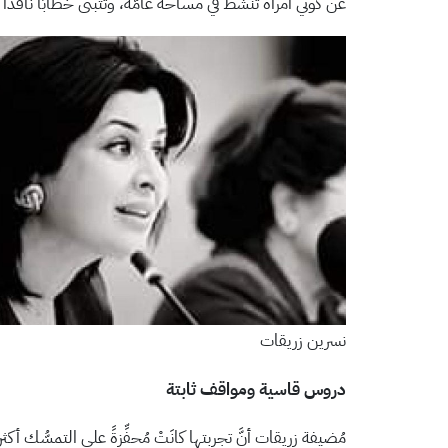
عن كوني امرأة تنشط في مساحة عامّة، وتتبنّى خطابًا ناقدًا
نسرين زريقات
دروس قاسية ومواقف ثابتة
مُضيفة زريقات أنَّ تجربتها كانَتْ مُحفِّزةً على التمسُّك أك