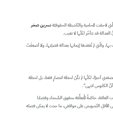
ّتي لاحقت المحامية والنّاشطة الحقوقيّة
نسرين صخر
 العدالة قد تتأخّر لكنَّها لا تغيب.
بها، والّتي لم تُفقدها إيمانها بعدالة قضيّتها، ولا أضعفَتْ
تني أخيرًا، لكنَّها لم تكُنْ لحظة انتصارٍ فقط، بل لحظة
أنَّ الكابوس انتهى”.
العامّة، خاصّةً المُتعلِّقة بحقوق السُّجناء وقضايا
و على الأقل التّشويش على مواقفي، ما حدث لا يمكن فصله