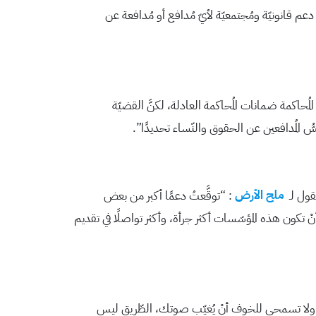
عم قانونيّة ومُجتمعيّة لأيّ مُدافع أو مُدافعة عن
مُحاكمة ضمانات المُحاكمة العادلة، لكنَّ القضيّة
 المُدافعين عن الحقوق والنّساء تحديدًا”.
قول لـ
ملح الأرض
: “توقَّعتُ دعمًا أكبر من بعض
 أنْ تكون هذه المؤسّسات أكثر جرأة، وأكثر تواصلًا في تقديم
ةً، ولا تسمحي للخوف أنْ يُغيّب صوتك، الطّريق ليس