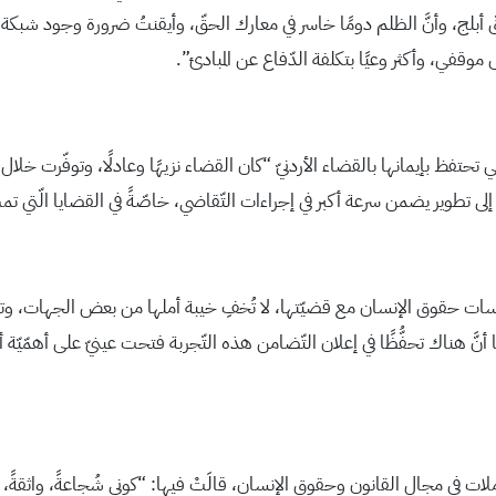
حقّ أبلج، وأنَّ الظلم دومًا خاسر في معارك الحقّ، وأيقنتُ ضرورة وجود شبكة د
وقفي، وأكثر وعيًا بتكلفة الدّفاع عن المبادئ”.
تفظ بإيمانها بالقضاء الأردنيّ “كان القضاء نزيهًا وعادلًا، وتوفّرت خلال ال
طوير يضمن سرعة أكبر في إجراءات التّقاضي، خاصّةً في القضايا الّتي تمسُّ
سّسات حقوق الإنسان مع قضيّتها، لا تُخفِ خيبة أملها من بعض الجهات، وت
ًا أنَّ هناك تحفُّظًا في إعلان التّضامن هذه التّجربة فتحت عينيّ على أهمّيّة
عاملات في مجال القانون وحقوق الإنسان، قالَتْ فيها: “كوني شُجاعةً، واثق