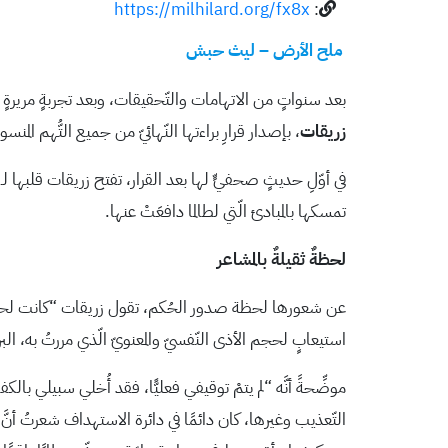
https://milhilard.org/fx8x
:
ملح الأرض – ليث حبش
بعد سنواتٍ من الاتهامات والتّحقيقات، وبعد تجربةٍ مريرةٍ 
زريقات
، بإصدار قرارِ براءتها النّهائيّ من جميع التُّهم المنسو
في أوّلِ حديثٍ صحفيٍّ لها بعد القرار، تفتح زريقات قلبها لـ
تمسكها بالمبادئ الّتي لطالما دافعَتْ عنها.
لحظةٌ ثقيلةٌ بالمشاعر
عن شعورها لحظة صدور الحُكم، تقول زريقات “كانت لحظةً ثقيلة
استيعابٍ لحجم الأذى النّفسيّ والمعنويّ الّذي مررتُ به، البر
موضِّحةً أنَّه “لم يتمْ توقيفي فعليًّا، فقد أُخلي سبيلي با
التّعذيب وغيرها، كان دائمًا في دائرة الاستهداف شعرتُ 