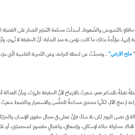
حافلةٍ بالتّشويش والضّغوط، أسدلَتْ محكمة التّميّيز السّتار على القضيّة ال
بة إليها، مؤكِّدةً بذلك ما كانت تؤمن به منذ البداية: أنَّ الحقيقة لا تُهزم، وأنَّ
”
ملح الأرض”
، وتتحدَّثُ عن لحظة البراءة، وعن التّجربة القاسية الّتي مرّت 
ً بالمشاعر نعم، شعرتُ بالارتياح لأنَّ الحقيقة ظهرَتْ، وبأنَّ العدالة أنصف
اءة لم تمحِ الألم، لكنَّها منحتني مساحةً للتنفُّس والاستمرار وبالضبط شعرتُ 
لكفالة في نفس اليوم لكن بلا شكّ فإنَّ عملي في مجال حقوق الإنسان والحرّيّات 
أنَّ هُناك محاولة جادّة لإسكاتي، وإضعافي، واغتيالٍ مقصودٍ لشخصيّتي، أ