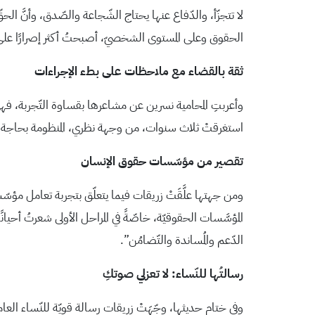
لا تتجزّأ، والدّفاع عنها يحتاج الشّجاعة والصّدق، وأنَّ ال
الحقوق وعلى المستوى الشخصيّ، أصبحتُ أكثر إصرارًا على م
ثقة بالقضاء مع ملاحظات على بطء الإجراءات
وأعربتِ المحامية نسرين عن مشاعرها بقساوة التّجربة، فهي تح
استغرقتْ ثلاث سنوات، من وجهة نظري، المنظومة بحاجة إلى ت
تقصير من مؤسّسات حقوق الإنسان
ومن جهتها علَّقَتْ زريقات فيما يتعلّق بتجربة تعامل مؤ
المؤسَّسات الحقوقيّة، خاصّةً في المراحل الأولى شعرتُ أحيان
الدّعم والمُساندة والتّضامُن”.
رسالتُها للنّساء: لا تعزلي صوتكِ
وفي ختام حديثها، وجّهَتْ زريقات رسالة قويّة للنّساء ال