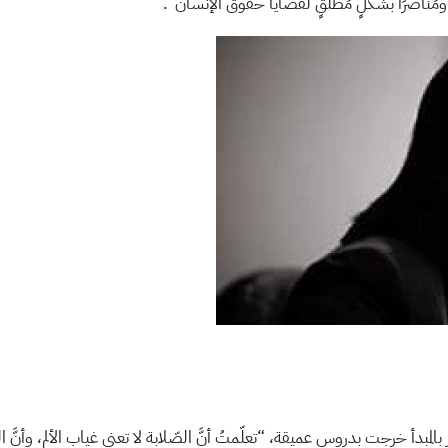
 ومُناصرًا بشكلٍ مُطلقٍ لقضايا حقوق الإنسان”.
ثر بالمبدأ خرجت بدروس عميقة، “تعلّمتُ أنَّ الصّلابة لا تعني غياب الألم، وأنَّ