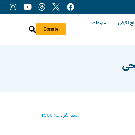
ح الأرض
منوعات
Donate
محى
عدد القراءات: 4506