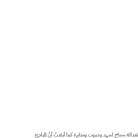
 العدالة تحتاج لجهد وصوت ومثابرة كما أيقنتُ أنَّ المبادئ