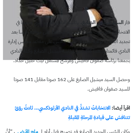
فاز
السيد ميشيل الصايغ،
برئاسة النادي الأرثوذكسي مجددا في
الانتخابات التي جرت مساء السبت، ليحافظ على موقعه رئيسا بعد
تجديد الثقة به لولاية جديدة. حيث تنافس على مقاعد مجلس إدارة
النادي قائمتان، هما كتلة نبض برئاسة ميشيل الصايغ وكتلة النادي
يجمعنا برئاسة صفوان قاقيش والمرشح المستقل ليث خليل حداد.
وحصل السيد ميشيل الصايغ على 162 صوتا مقابل 141 صوتا
للسيد صفوان قاقيش.
اقرأ أيضا:
الانتخاباتُ تشتدُّ في النادي الأرثوذكسي… ثلاثُ رؤىً
تتنافسُ على قيادةِ المرحلةِ المقبلةِ
وكان الرئيس الجديد الصايغ قد تصريح قبل أيام لـ
ملح الأرض
، “أنَّ