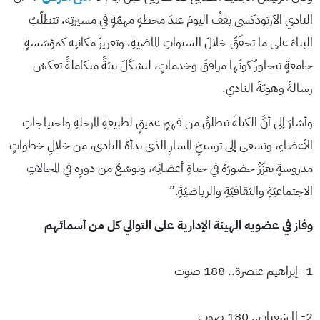
النادي الأرثوذكسي يقفُ اليومَ عندَ محطةٍ مهمّةٍ في مسيرتِه، تتطلّبُ
البناءَ على ما تحقّقَ خلالَ السنواتِ الماضيةِ، وتعزيزَ مكانتِه كمؤسّسةٍ
جامعةٍ تتجاوزُ كونَها مرافقَ وخدماتٍ، لتشكّلَ بيئةً متكاملةً تعكسُ
رسالةَ وهويّةَ النادي.
وأشارَ إلى أنَّ الكتلةَ تنطلقُ من فهمٍ عميقٍ لطبيعةِ المرحلةِ واحتياجاتِ
الأعضاءِ، وتسعى إلى ترسيخِ المسارِ الذي بدأهُ النادي، من خلالِ خطواتٍ
مدروسةٍ تعزّزُ حضورَهُ في حياةِ أعضائِه، وتوسّعُ من دورِه في المجالاتِ
الاجتماعيّةِ والثقافيّةِ والرياضيّةِ.”
وفاز في عضويه الهيئة الإدارية على التوالي كل من أسمائهم
1- إبراهيم عنصرة.. 188 صوت
2- لما شعبان.. 180 صوت