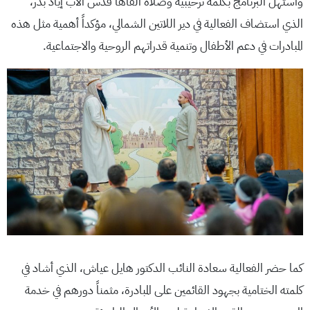
واستُهلّ البرنامج بكلمة ترحيبية وصلاة ألقاها قدس الأب إياد بدر،
الذي استضاف الفعالية في دير اللاتين الشمالي، مؤكداً أهمية مثل هذه
المبادرات في دعم الأطفال وتنمية قدراتهم الروحية والاجتماعية.
كما حضر الفعالية سعادة النائب الدكتور هايل عياش، الذي أشاد في
كلمته الختامية بجهود القائمين على المبادرة، مثمناً دورهم في خدمة