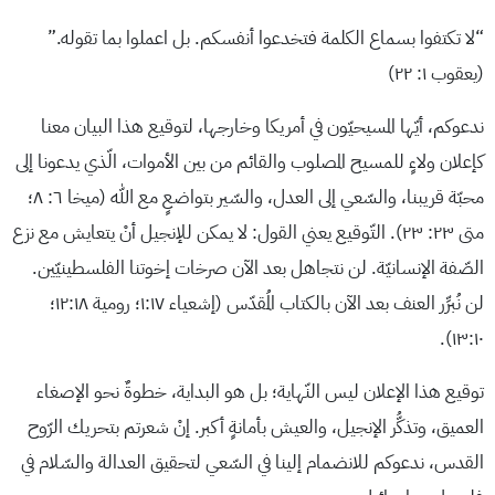
“لا تكتفوا بسماع الكلمة فتخدعوا أنفسكم. بل اعملوا بما تقوله.”
(يعقوب ١: ٢٢)
ندعوكم، أيّها المسيحيّون في أمريكا وخارجها، لتوقيع هذا البيان معنا
كإعلان ولاءٍ للمسيح المصلوب والقائم من بين الأموات، الّذي يدعونا إلى
محبّة قريبنا، والسّعي إلى العدل، والسّير بتواضعٍ مع الله (ميخا ٦: ٨؛
متى ٢٣: ٢٣). التّوقيع يعني القول: لا يمكن للإنجيل أنْ يتعايش مع نزع
الصّفة الإنسانيّة. لن نتجاهل بعد الآن صرخات إخوتنا الفلسطينيّين.
لن نُبرِّر العنف بعد الآن بالكتاب المُقدّس (إشعياء ١:١٧؛ رومية ١٢:١٨؛
١٣:١٠).
توقيع هذا الإعلان ليس النّهاية؛ بل هو البداية، خطوةٌ نحو الإصغاء
العميق، وتذكُّر الإنجيل، والعيش بأمانةٍ أكبر. إنْ شعرتم بتحريك الرّوح
القدس، ندعوكم للانضمام إلينا في السّعي لتحقيق العدالة والسّلام في