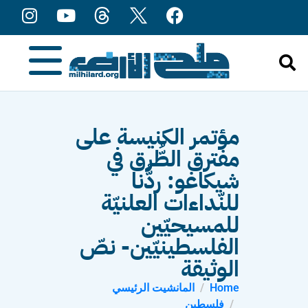
content
مؤتمر الكنيسة على
مفترق الطُّرق في
شيكاغو: ردُّنا
للنّداءات العلنيّة
للمسيحيّين
الفلسطينيّين- نصّ
الوثيقة
Home
المانشيت الرئيسي
فلسطين