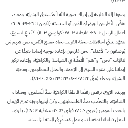
٤٣-٤٥)
يدعونا إله الخليقة إلى إدراك صورة الله المُقدّسة في البشريّة جمعاء،
بغضِّ النَّظر عن العِرق أو الدّين أو الجنسيّة (تكوين ١: ٢٦-٣١؛ ٩: ٦؛
أعمال الرسل ١٠: ٢٨؛ غلاطية ٣: ٢٨؛ كولوسي ٣: ١١). كأتباعٍ ليسوع،
نتعهَّد بتبنّي أخلاقيّات محبّة القريب تجاه جميع النّاس، بمن فيهم مَن
يُوصفون بـ”الأعداء”. نحن مُلزمون بإعادة توجيه إيماننا بعيدًا عن
ثنائيّات “نحن” و”هم” المُتمثِّلة في السّياسة والكراهيّة، وإعادة تركيز
إيماننا على دعوة المسيح إلى الرّحمة، والعدل للمظلومين، ومحبّة
البشريّة جمعاء (متّى ٢٢: ٣٧-٤٠؛ ٢٣: ٢٣؛ ٢٥: ٣١-٤٦).
وبهذه الرّوح، نرفض رفضًا قاطعًا الكراهيّة ضدَّ المُسلمين، ومعاداة
السّاميّة، والتعصُّب ضدَّ الفلسطينيّين، وكلّ أيديولوجيّة تمزج الإيمان
بالعنف القوميّ (خروج ٢٠: ٧؛ فيلبي ٣: ٢٠؛ غلاطية ٣: ٢٨). يا ربّ،
اجعل قناعاتنا تدفعنا نحو عملٍ مُتجذِّرٍ في المحبّة الرّاسخة.