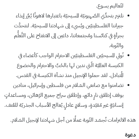
لتّعاليم يسوع.
نلتزم بتحدِّي الصّهيونيّة المسيحيّة باعتبارها لاهوتًا يُبرِّر إيذاء
جيراننا الفلسطينيّين ويُسيء إلى شهادتنا المسيحيّة. لنتحدَّث
بجرأةٍ في كنائسنا ومُجتمعاتنا، داعين إلى الانفتاح على التَّعلُّم
والتّوبة.
نُولي المسيحيّين الفلسطينيّين الاحترام الواجب كأعضاء في
الكنيسة العالميّة الّتي ندين لها بالحُبِّ والاحترام والخضوع
المُتبادل. لقد حملوا الإنجيل منذ نشأة الكنيسة في القدس.
تضامنوا مع صانعي السّلام من فلسطين وإسرائيل، منادين
بوقف إطلاق نارٍ دائمٍ، وإطلاق سراح جميع الرّهائن، ومساعداتٍ
إنسانيّةٍ غير مُقيّدةٍ، وسلامٍ عادلٍ يُعالج الأسباب الجذريّة للعُنف.
هذه الالتزامات تُجسّد التّوبة عملًا من أجل شهادتنا لإنجيل السّلام.
دعوة