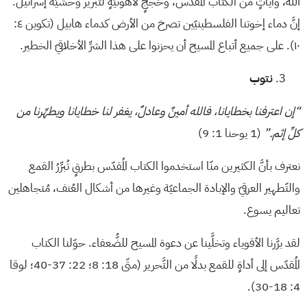
الله، وآياتٍ من الكتاب المُقدّس، وحُججٍ لاهوتيّةٍ لتبرير وحشيّة إسرائيل.
إنَّ دماء إخوتنا الفلسطينيّين تصرخ من الأرض كدماء هابيل (تكوين ٤:
١٠). على جميع أتباع المسيح أن يحزنوا على هذا الشرِّ الأخلاقيّ الخطير.
نتوب
“إن اعترفنا بخطايانا، فالله أمينٌ وعادلٌ، يغفر لنا خطايانا ويطهِّرنا من
كلِّ إثم.”
(1 يوحنا 1: 9)
نعترف بأنَّ الكثيرين منّا استخدموا الكتاب المُقدّس بطرقٍ تُبرِّرُ القمع
والتّطهير العرقيّ والإبادة الجماعيّة وغيرها من أشكال العُنف، مُتجاهلين
تعاليم يسوع.
لقد برَّرنا الأقوياء وتخلَّينا عن دعوة المسيح للضُّعفاء. حوّلنا الكتاب
المُقدّس إلى أداةٍ للقمع بدلًا من التَّحرير (متّى 18: 8؛ 22: 37-40؛ لوقا
4: 18-30).