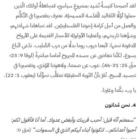
لقد أصبحنا كنيسةً تُشيد بمشروعٍ سياسيّ، مُتجاهلةً أولئك الّذين
حملوا أوّلًا التّقاليد المُقدّسة للمسيحيّة. نعترف بتقصيرنا في التَّكلُّم
والعمل من أجل كرامة إخوتنا الفلسطينيّين. لقد تجاهلنا شهادتهم،
وشوَّهنا تاريخهم، وأعطينا الأولويّة للأحجار القديمة على الأرواح
المدفونة تحتها. اتّبعنا دروب روما بدلًا من درب الصَّليب. ندّعي اتّباع
يسوع، لكنَّنا نتغاضى عن جسده المجروح أمامنا مباشرةً (لوقا 9: ​​23؛
متّى 25: 31-46). نتوب عن صمتنا، ولاهوتنا المؤذي، وتقصيرنا في
تجسيد المسيح. نُقرّ بأنَّ التّوبة الحقيقيّة تتطلَّب تحوُّلَنا (يعقوب 1: 22).
يا رب، بكِّتنا وغيّرنا.
4. نحن مُدانون
“
سمعتم أنّه قيل: أحبب قريبك وأبغض عدوك. أما أنا فأقول لكم:
أحبوا أعداءكم… لتكونوا أبناء أبيكم الذي في السموات.”
(متى ٥: