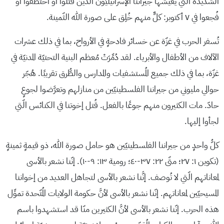
الشّديدة الّتي يعيشها جيرانُنا الإسرائيليّون الّذين قُتلوا أو اختُطفوا أو
فُجعوا في ٧ أكتوبر: كلٌّ منهم خُلِق على صورة الله الثّمينة.
تُسفر الحرب في غزّة عن خسائر فادحةٍ في الأرواح، بما في ذلك عشرات
الآلاف من الأطفال والأبرياء. لقد دُمِّرَتْ مُعظم البنية التحتيّة المدنيّة في
غزّة، بما في ذلك جميع المُستشفيات والمدارس والطُّرق تقريبًا. هُجّر
حوالي مليوني من جيراننا الفلسطينيّين من منازلهم وتعرَّضوا لجوعٍ
حادّ. مات الكثيرون منهم جوعًا بالفعل. قُتل إخوتنا في الكنائس الّتي
لجأوا إليها.
كلُّ واحدٍ من جيراننا الفلسطينيّين هو حامل صورة الله، ذو قيمةٍ ثمينةٍ
(تكوين ١: ٢٧؛ متّى ٢٢: ٣٧-٤٠؛ رومية ١٣: ٩-١٠). إنّنا نشعر بالأسى
لمعاناتهم الّتي لا تُوصف. إنَّنا نشعر بالأسى لتجاهل العديد من إخواننا
المسيحيّين لمعاناتهم. إنّنا نشعر بالأسى لأنَّ حكومة الولايات المُتّحدة تموِّل
هذه الحرب. إنّنا نشعر بالأسى لأنَّ الكثيرين منّا قد استشهدوا باسم