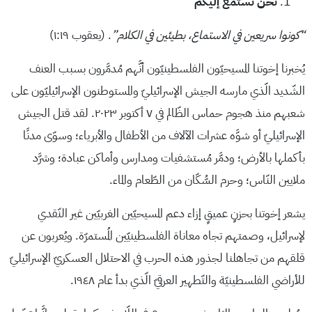
نحن نستمع إليكم
“كونوا سريعين في الاستماع، بطيئين في الكلام”
. (يعقوب ١:١٩)
يُخبرنا إخوتنا المسيحيّون الفلسطينيّون أنَّهم مُدمَّرون بسبب العنف
الشّديد الّذي مارسه الجيش الإسرائيليّ والمستوطنون الإسرائيليّون على
شعبهم منذ هجوم حماس الظّالم في ٧ أكتوبر ٢٠٢٣. لقد قتل الجيش
الإسرائيليّ أو شوَّه عشرات الآلاف من الأطفال والأبرياء؛ وسوّى مدنًا
بأكملها بالأرض؛ ودمَّر مُستشفيات ومدارس وأماكن عبادة؛ وشرَّد
ملايين النّاس؛ وحرم السُّكّان من الطّعام والماء.
يشعر إخوتنا بحزنٍ عميقٍ إزاء دعم المسيحيّين الغربيّين غير النّقدي
لإسرائيل، وصمتهم تجاه معاناة الفلسطينيّين المُستمرّة. ويُعربون عن
قلقهم من تجاهلنا لجذور هذه الحرب في الاحتلال العسكريّ الإسرائيليّ
للأراضي الفلسطينيّة والتّطهير العرقيّ الّذي بدأ عام ١٩٤٨.