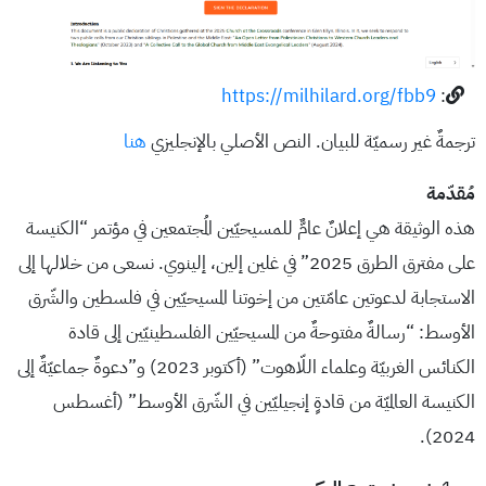
https://milhilard.org/fbb9
:
ترجمةٌ غير رسميّة للبيان. النص الأصلي بالإنجليزي
هنا
مُقدّمة
هذه الوثيقة هي إعلانٌ عامٌّ للمسيحيّين المُجتمعين في مؤتمر “الكنيسة
على مفترق الطرق 2025” في غلين إلين، إلينوي. نسعى من خلالها إلى
الاستجابة لدعوتين عامّتين من إخوتنا المسيحيّين في فلسطين والشّرق
الأوسط: “رسالةٌ مفتوحةٌ من المسيحيّين الفلسطينيّين إلى قادة
الكنائس الغربيّة وعلماء اللّاهوت” (أكتوبر 2023) و”دعوةٌ جماعيّةٌ إلى
الكنيسة العالميّة من قادةٍ إنجيليّين في الشّرق الأوسط” (أغسطس
2024).