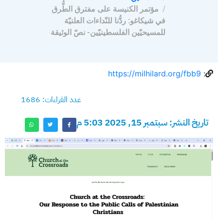
مؤتمر الكنيسة على مفترق الطُّرق
في شيكاغو: ردُّنا للنّداءات العلنيّة
للمسيحيّين الفلسطينيّين- نصّ الوثيقة
https://milhilard.org/fbb9
:
عدد القراءات: 1686
تاريخ النشر: سبتمبر 15, 2025 5:03 م