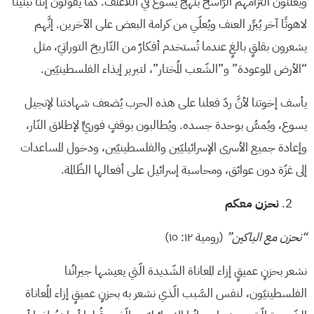
ويُعلنون التزامهم الرّاسخ بنهج يسوع في اللّاعنف. كما يقولون إنَّنا تبنّينا
لاهوتًا آخر يُبرِّر العنف ويُعلّي من كرامة البعض على الآخرين. إنَّهم
يشعرون بقلقٍ بالغٍ عندما تُستخدم أفكارٌ من التّاريخ التوراتيّ، مثل
“الأرض الموعودة” و”الشّعب المُختار”، لتبرير إيذاء الفلسطينيّين.
يأسف إخوتنا لأنَّ ردّ فعلنا على هذه الحرب يُضعف شهادتنا لإنجيل
يسوع، ويُمسُّ بوحدة جسده. ويُطالبون بوقفٍ فوريٍّ لإطلاق النّار،
وإعادة جميع الأسرى الإسرائيليّين والفلسطينيّين، ودخول المساعدات
إلى غزّة دون عوائق، ومحاسبة إسرائيل على أفعالها الظّالمة.
نحزن معكم
“نحزن مع الباكين”
(رومية ١٢: ١٥)
نشعر بحزنٍ عميقٍ إزاء المعاناة الشّديدة الّتي يعيشها جيرانُنا
الفلسطينيّون، لنفس السَّبب الّذي نشعر به بحزنٍ عميقٍ إزاء المُعاناة