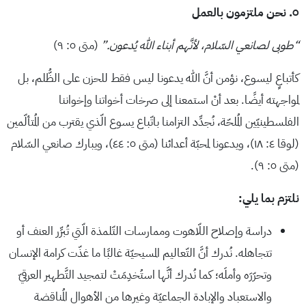
٥. نحن ملتزمون بالعمل
“طوبى لصانعي السّلام، لأنَّهم أبناء الله يُدعون.”
(متى ٥: ٩)
كأتباعٍ ليسوع، نؤمن أنَّ الله يدعونا ليس فقط للحزن على الظُّلم، بل
لمواجهته أيضًا. بعد أنْ استمعنا إلى صرخات أخواتنا وإخواننا
الفلسطينيّين المُلحّة، نُجدِّد التزامنا باتّباع يسوع الّذي يقترب من المُتألّمين
(لوقا ٤: ١٨)، ويدعونا لمحبّة أعدائنا (متى ٥: ٤٤)، ويبارك صانعي السّلام
(متى ٥: ٩).
نلتزم بما يلي:
دراسة وإصلاح اللّاهوت وممارسات التّلمذة الّتي تُبرِّر العنف أو
تتجاهله. نُدرك أنَّ التّعاليم المسيحيّة غالبًا ما غذّت كرامة الإنسان
وتحرّرَه وأملَه؛ كما نُدرك أنَّها استُخدِمَتْ لتمجيد التَّطهير العرقيّ
والاستعباد والإبادة الجماعيّة وغيرها من الأهوال المُناقضة