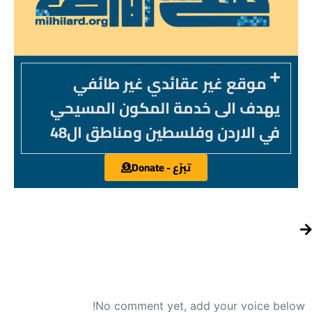
موقع غير عقائدي غير طائفي
يهدف الى خدمة المكون المسيحي
في الاردن وفلسطين ومناطق ال48
تبرّع - Donate
No comment yet, add your voice below!