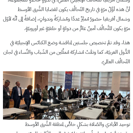
أنَّ هذه أوَّلُ مرّةٍ في تاريخ التّحالُف يكون لقضايا الشَّرق الأوسط
وشمال أفريقيا حضورٌ مُميَّزٌ عددًا ومُشاركةً وندواتٍ، إضافةً إلى أنَّه لأوّل
مرّةٍ يكون للتَّحالُف أمينٌ عامٌّ من دولةٍ أو خلفيّةٍ غير أوروبيّةٍ.
هذا، وقد تمَّ تخصيص جلستين لمناقشة وضع الكنائس الإنجيليّة في
الدُّول العربيّة، كما وتمَّتْ مُشاركة مُمثِّلين من الشّباب والنِّساء في لجان
التّحالُف العالميّ.
توحيد الأيادي والصّلاة بشكلٍ خاصٍّ لمنطقة الشَّرق الأوسط