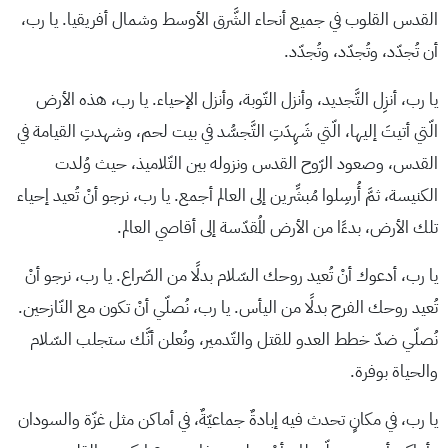
القدس القلوب في جميع أنحاء الشَّرق الأوسط وشمال أفريقيا. يا رب،
أن تُجدّد، وتُجدّد، وتُجدّد.
يا رب، أنزِل التَّجديد، وأنزل التّوبة، وأنزل الإحياء. يا رب، هذه الأرض
الّتي أتيتَ إليها، الّتي شَهِدَتِ التَّجسُّد في بيت لحم، وشهدتِ القيامة في
القدس، وصعود الرّوح القدس ونزوله بين التّلاميذ، حيث وُلدت
الكنيسة، ثمَّ أُرسِلوا مُبشِّرين إلى العالم أجمع. يا رب، نرجو أنْ تُعيد إحياء
تلك الأرض، بدءًا من الأرض المُقدّسة إلى أقاصي العالم.
يا رب، أدعوك أنْ تُعيد روحك السّلام بدلًا من الصّراع. يا رب، نرجو أنْ
تُعيد روحك الفرح بدلًا من اليأس. يا رب، نُصلّي أنْ تكون مع النّازحين.
نُصلّي ضدّ خطط العدو للقتل والتّدمير، ونُعلن أنَّك ستجلب السّلام
والحياة بوفرة.
يا رب، في مكانٍ تحدث فيه إبادةٌ جماعيّةٌ، في أماكن مثل غزّة والسودان