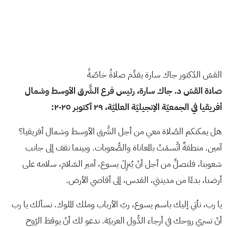
القسّ الدّكتور جاك سارة يقدِّم صلاةً خاصّةً
صلاة القسّ د. جاك سارة، رئيس فرع الشَّرق الأوسط وشمال
أفريقيا في الجمعيّة الإنجيليّة العالميّة، ٢٩ أكتوبر ٢٠٢٥:
هل يمكنكم الصّلاة معي من أجل الشَّرق الأوسط وشمال أفريقيا؟
آمين. منطقةٌ اتَّسمَتْ بالمعاناة والصُّعوبات. وبينما نقف إلى جانب
شعوبنا، فلنصلِّ من أجل أنْ يُنزِلَ يسوع، أمير السّلام، سلامه على
أرضنا، بدءًا من مدينتي، القدس، إلى أقاصي الأرض.
يا رب، نأتي إليك باسم يسوع، ربّ الأرباب وملك الملوك. نسألك يا رب
أنْ تسري روحك في أرجاء الدُّول العربيّة. ندعو لك أنْ يوقظ الرّوح