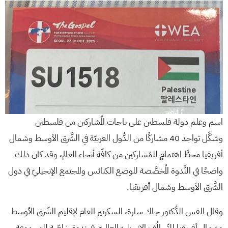
اسم وعلم دولة فلسطين على باجات المُشاركين من فلسطين
وشكَّل تواجد 40 مشاركًا من الدُّول العربيّة في الشَّرق الأوسط وشمال
أفريقيا محطَّ اهتمامٍ للمُشاركين من كافّة أنحاء العالم، وقد كان ذلك
واضحًا في النَّدوة المُخصَّصة للوضع الكنائس والمجتمع الإنجيليّ في دول
الشَّرق الأوسط وشمال أفريقيا.
وقال القس الدُّكتور جاك سارة، السكرتير العام لإقليم الشّرق الأوسط
وشمال أفريقيا للتّحالُف الإنجيليّ العالميّ، في ندوةٍ خاصّةٍ للمجموعة،