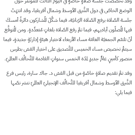
وقد تخصَّصَتْ جلسةُ صلاةٍ خاصّةٍ في اليوم الثّالث للمؤتمر حول
الوضع الخاصّ في دول الشَّرق الأوسط وشمال أفريقيا، وقد انتهَتْ
جلسة الصّلاة برفع الصّلاة الرّبانيّة، فيما شكَّلَ المُشاركون دائرةً أمسكَ
فيها المُصلّون أياديهم، فيما تمَّ رفع الصّلاة بلغاتٍ مُتعدِّدةٍ. ومن المُتوقَّع
أنْ تلتئم الجمعيّة العامّة مساء الأربعاء لاختيار هيئةٍ إداريّةٍ جديدةٍ، فيما
سيتمُّ تخصيص مساء الخميس للتَّصديق على اختيار القسّ بطرس
منصور كأمينٍ عامٍّ جديدٍ لمدّة الخمس سنواتٍ القادمة للتَّحالُف العالميّ.
وقد تمَّ تقديم صلاةٍ خاصّةٍ من قبل القسّ د. جاك سارة، رئيس فرع
الشَّرق الأوسط وشمال أفريقيا للتَّحالُف الإنجيليّ العالميّ ننشر نصّها
فيما يلي: