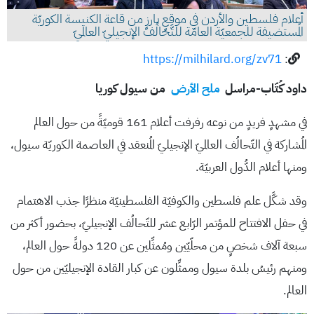
أعلام فلسطين والأردن في موقعٍ بارزٍ من قاعة الكنيسة الكوريّة
المُستضيفة للجمعيّة العامّة للتَّحالُف الإنجيليّ العالميّ
https://milhilard.org/zv71
:
داود كُتّاب-مراسل
ملح الأرض
من سيول كوريا
في مشهدٍ فريدٍ من نوعه رفرفت أعلام 161 قوميّةً من حول العالم
المُشاركة في التّحالُف العالميّ الإنجيليّ المُنعقد في العاصمة الكوريّة سيول،
ومنها أعلام الدُّول العربيّة.
وقد شكَّل علم فلسطين والكوفيّة الفلسطينيّة منظرًا جذب الاهتمام
في حفل الافتتاح للمؤتمر الرّابع عشر للتّحالُف الإنجيليّ، بحضور أكثر من
سبعة آلاف شخصٍ من محلّيّين ومُمثِّلين عن 120 دولةً حول العالم،
ومنهم رئيسُ بلدة سيول وممثِّلون عن كبار القادة الإنجيليّين من حول
العالم.