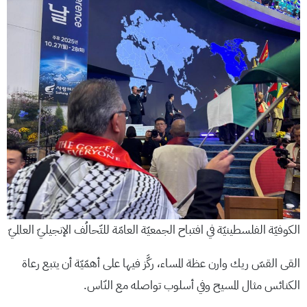
الكوفيّة الفلسطينيّة في افتباح الجمعيّة العامّة للتّحالُف الإنجيليّ العالميّ
القى القسّ ريك وارن عظة المساء، ركَّز فيها على أهمّيّة أن يتبع رعاة
الكنائس مثال المسيح وفي أسلوب تواصله مع النّاس.