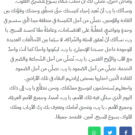
وأماكن أخرى، نصلّي لك أنْ تجلب شفاء يسوع لمنكسري القلوب.
ونسألك يا رب أنْ تُعيد إحياء كنيستك حتّى تتحقَّق وحدتك وقوَّتك بين
القادة والمؤمنين. نصلّي من أجل الكنيسة في منطقة مينا الّتي ستسير في
وحدةٍ وتواضعٍ، مُتغلِّبةً على الانقسامات، وعاملةً معًا كجسد المسيح. يا
رب، نسألك أنْ تُعمّق المحبّة والشّراكة، لا سيّما بين التّحالُفات العديدة
الموجودة داخل جسدنا الإنجيليّ. يا رب، ليكونوا واحدًا كما أنتَ واحدٌ
مع الآب والرُّوح القدس. يا رب، نُصلّي من أجل الشّجاعة والصّبر في
الخدمة. نصلّي من أجل الصّمود يا رب. نصلّي من أجل الصّمود
للقادة الّذين اختاروا بمحض إرادتهم البقاء في تلك الأراضي.
واجعلهم يُستخدَمون لتوسيع مملكتك. ونحن نتطلَّع يا رب إلى ذلك
اليوم الّذي ستأتي فيه تلك الأمم، يا رب، أممنا، وجميع الأمم العربيّة،
وجميع الأمم ، يا رب، وتنحني أمامك وتعترف بك ربَّ الأرباب وملك
الملوك، يسوع المسيح. آمين. فلنتحد جميعًا.