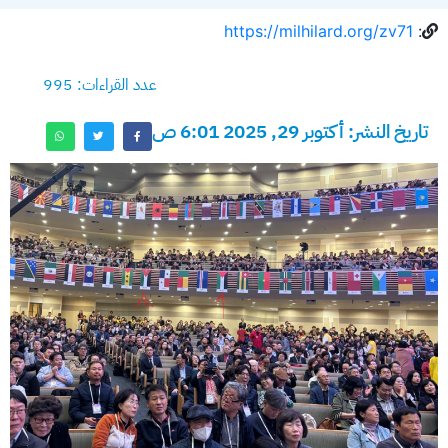
https://milhilard.org/zv71
:
عدد القراءات: 995
تاريخ النشر: أكتوبر 29, 2025 6:01 ص