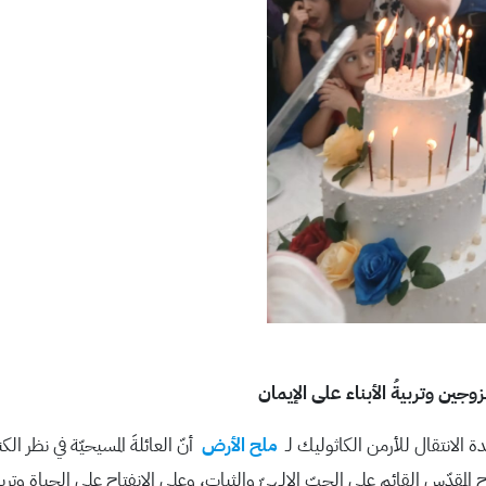
زوجين وتربيةُ الأبناء على الإيمان
دة الانتقال للأرمن الكاثوليك لـ
ملح الأرض
أنّ العائلةَ المسيحيّة في نظر الكن
اج المقدّس القائم على الحبّ الإلهيّ والثبات، وعلى الانفتاح على الحياة وترب