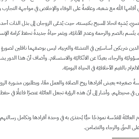
تي أقامها الله مع شعبه، وعلامةً على الوفاء والإخلاص في مواجهة التجارب 
يّ، يُشبِه اتحادَ المسيح بكنيسته، حيث يُدعَى الزوجان إلى بذل الذات أحده
ّ، يتّسم بالصبر والرحمة وعدم الأنانيّة، ويثمر حياةً جديدةً تحفظ كرامة الإنس
لدين شريكين أساسيّين في التنشئة والتربية، ليس بوصفهما ناقلين لصورةٍ جا
ليّة والرجاء، بعيدًا عن الاتّكاليّة والاستسلام. وأضاف أنّ هذا الدور يشمل
زام بالقيم الأخلاقيّة في الحياة اليوميّة.
كنيسةً صغيرة» يعيش أفرادها روح الصلاة والعمل معًا، ويطلبون مشورة الروح 
 في محيطهم. وأشار إلى أنّ هذه الرؤية تجعل العائلة عنصرًا فاعلًا في حفظ ت
العائلةَ المقدّسة نموذجًا حيًّا يُحتذى به في وحدة أفرادها وتكامل رسالتهم ا
 على الحقّ والرجاء والتضامن.