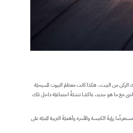
 ذلك الركن من البيت،. هكذا كانت معظمُ البيوت المسيحيّة
ماشى مع ما هو جديد، عاكسًا تنشئةً اجتماعيّة داخل تلك
تعرضًا رؤيةَ الكنيسة والأسرة وأهميّةَ التربية المبنيّة على