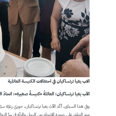
الاب يغيا ترتساكيان في احتفالات الكنيسة العائلية
الأب يغيا ترتساكيان: العائلةُ «كنيسةٌ صغيرة»: اتحادُ ال
وفي هذا السياق، أكّد الأبُ يغيا ترتساكيان، خوري رعيّة سيّ
منذ الخلق على صورةِ الاتحاد بين الرجل والمرأة في سرِّ الزو