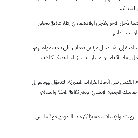
والشدائد.
ما لأجل الآخر ولأجل أولادهما، في إطار علاقةٍ تتجاوز
ان منذ بدايتها.
مدة إلى الأبناء، بل مربّيَين يعملان على تنمية مواهبهم،
 إبعاد الأبناء عن مسارات الشرّ المختلفة، كالكراهية
القدس قبل اتّخاذ القرارات المصيريّة، لتتحوّل بيوتهم إلى
ماسك المجتمع الإنسانيّ، ونشر ثقافة المحبّة والسلام،
لروحيّة والإنسانيّة، معتبرًا أنّ هذا النموذج موجَّه ليس