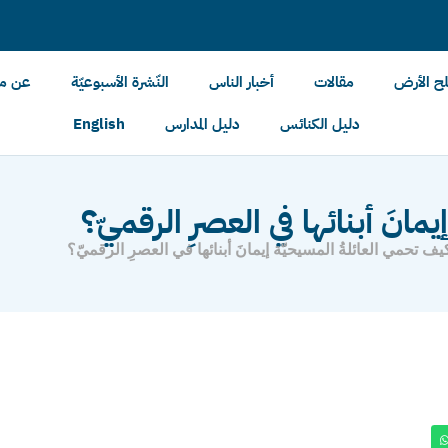
لح الأرض
مقالات
أخبار الناس
النّشرة الأسبوعيّة
عن مل
دليل الكنائس
دليل المدارس
English
مانَ أبنائها في العصرِ الرقميّ؟
يف تحمي العائلةُ المسيحيّة إيمانَ أبنائها في العصرِ الرقميّ؟