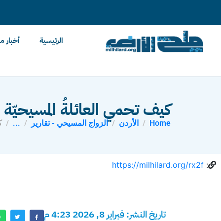
content
الرئيسية
أخبار م
كيف تحمي العائلةُ المسيحيّة إي
Home
الأردن
الزواج المسيحي - تقارير
...
ك
https://milhilard.org/rx2f
:
تاريخ النشر: فبراير 8, 2026 4:23 م