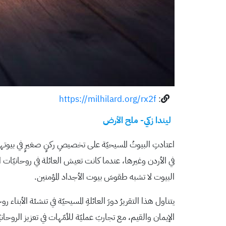
https://milhilard.org/rx2f
:
ليندا زكي- ملح الأرض
اعتادتِ البيوتُ المسيحيّة على تخصيصِ ركنٍ صغيرٍ في بيوتها
في الأردن وغيرها، عندما كانت تعيش العائلة في روحانيّات
البيوت لا تشبه طقوسَ بيوت الأجداد المؤمنين.
يتناول هذا التقريرُ دورَ العائلةِ المسيحيّة في تنشئة الأبنا
الإيمان والقيم، مع تجاربَ عمليّة للأمّهات في تعزيز الروحانيّ