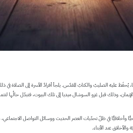
، يُحفَظ عليه الصليبُ والكتابُ المقدّس. يلجأ أفرادُ الأسرة إلى الصلاة في
 الإيمان، وذلك قبل غزو السوشال ميديا إلى تلك البيوت، فتبدّل حالُها لتت
ء روحيًّا وأخلاقيًّا في ظلّ تحدّيات العصر الحديث ووسائل التواصل الاجتماعي، مس
ة والأخلاق عند الأبناء.