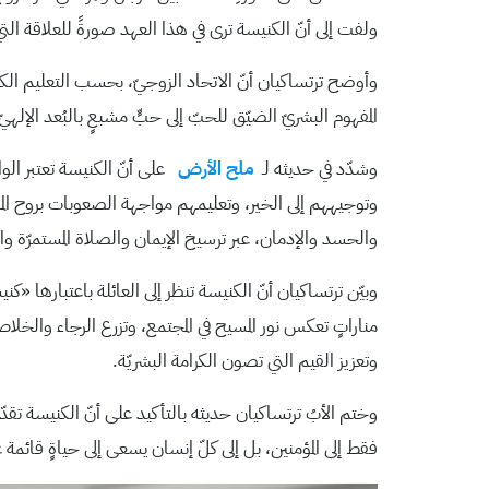
ولفت إلى أنّ الكنيسة ترى في هذا العهد صورةً للعلاقة ال
وأوضح ترتساكيان أنّ الاتحاد الزوجيّ، بحسب التعليم الكنس
المفهوم البشريّ الضيّق للحبّ إلى حبٍّ مشبعٍ بالبُعد الإلهي
وشدّد في حديثه لـ
ملح الأرض
على أنّ الكنيسة تعتبر الوا
وتوجيههم إلى الخير، وتعليمهم مواجهة الصعوبات بروح المسؤو
والحسد والإدمان، عبر ترسيخ الإيمان والصلاة المستمرّة والالت
وبيّن ترتساكيان أنّ الكنيسة تنظر إلى العائلة باعتبارها «
مناراتٍ تعكس نور المسيح في المجتمع، وتزرع الرجاء والخلاص
وتعزيز القيم التي تصون الكرامة البشريّة.
وختم الأبُ ترتساكيان حديثه بالتأكيد على أنّ الكنيسة تقدّم 
فقط إلى المؤمنين، بل إلى كلّ إنسان يسعى إلى حياةٍ قائمة