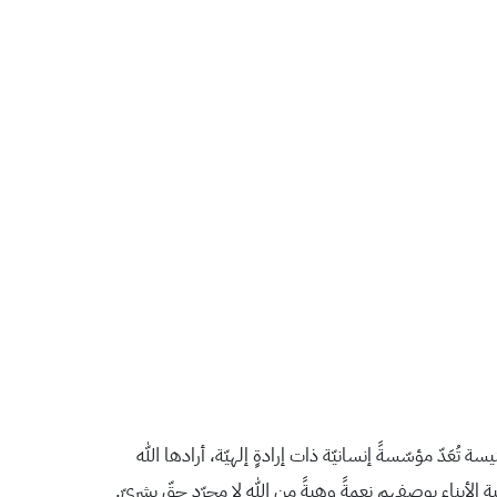
يسة تُعَدّ مؤسّسةً إنسانيّة ذات إرادةٍ إلهيّة، أرادها الله
ية الأبناء بوصفهم نعمةً وهبةً من الله لا مجرّد حقّ بشريّ.