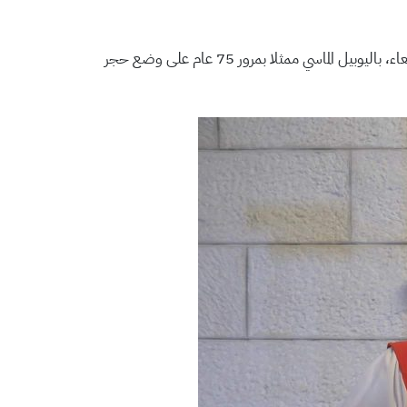
في احتفال حاشد ترأسه مطران الكنيسة الأسقفية حسام نعوم، احتفلت كنيسة الفادي الإنجيلية الأسقفية العربية في جبل عمان، الأربعاء، باليوبيل الماسي ممثلا بمرور 75 عام على وضع حجر