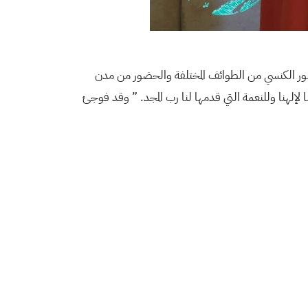
ور الكنسي من الطوائف المختلفة والحضور من مدن
احدة كل 75 سنه وبالنسبة لنا فالمناسبة تمثل تكريمنا لإلهنا وللنعمة التي قدمها لنا رب المجد. ” وقد فوجئ