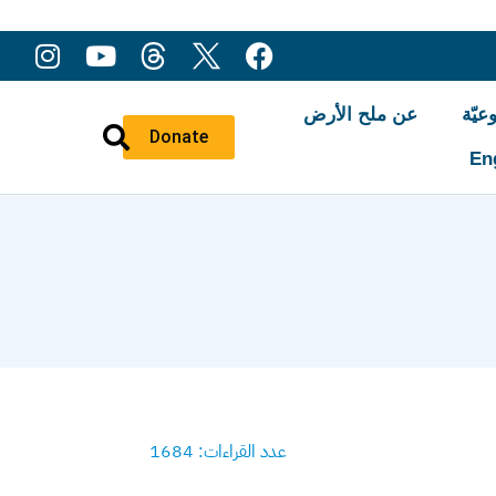
عيّة
عن ملح الأرض
Donate
En
عدد القراءات: 1684