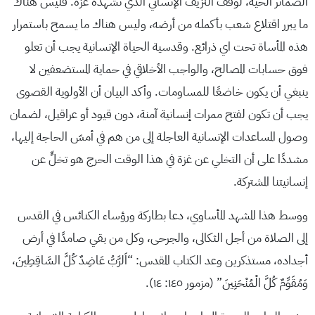
الضمائر الحية، لوقف النزيف الإنساني الذي تشهده غزة. فليس هناك
ما يبرر اقتلاع شعب بأكمله من أرضه، وليس هناك ما يسمح باستمرار
هذه المأساة تحت اي ذرائع. وقدسية الحياة الإنسانية يجب أن تعلو
فوق حسابات المصالح، والواجب الأخلاقي في حماية المستضعفين لا
ينبغي أن يكون خاضعًا للمساومات. وأكد البيان أن الأولوية القصوى
يجب أن تكون لفتح ممرات إنسانية آمنة، دون قيود أو عراقيل، لضمان
وصول المساعدات الإنسانية العاجلة إلى من هم في أمسّ الحاجة إليها،
مشددًا على أن التخلي عن غزة في هذا الوقت الحرج هو تخلٍّ عن
إنسانيتنا المشتركة.
ووسط هذا المشهد المأساوي، دعا بطاركة ورؤساء الكنائس في القدس
إلى الصلاة من أجل الثكالى، والجرحى، وكل من بقي صامدًا في أرض
أجداده، مستذكرين وعد الكتاب المقدس: “اَلرَّبُّ عَاضِدٌ كُلَّ السَّاقِطِينَ،
وَمُقَوِّمٌ كُلَّ الْمُنْحَنِينَ” (مزمور ١٤٥: ١٤).