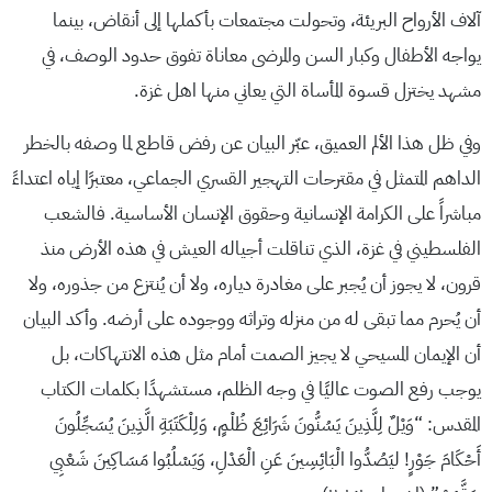
آلاف الأرواح البريئة، وتحولت مجتمعات بأكملها إلى أنقاض، بينما
يواجه الأطفال وكبار السن والمرضى معاناة تفوق حدود الوصف، في
مشهد يختزل قسوة المأساة التي يعاني منها اهل غزة.
وفي ظل هذا الألم العميق، عبّر البيان عن رفض قاطع لما وصفه بالخطر
الداهم المتمثل في مقترحات التهجير القسري الجماعي، معتبرًا إياه اعتداءً
مباشراً على الكرامة الإنسانية وحقوق الإنسان الأساسية. فالشعب
الفلسطيني في غزة، الذي تناقلت أجياله العيش في هذه الأرض منذ
قرون، لا يجوز أن يُجبر على مغادرة دياره، ولا أن يُنتزع من جذوره، ولا
أن يُحرم مما تبقى له من منزله وتراثه ووجوده على أرضه. وأكد البيان
أن الإيمان المسيحي لا يجيز الصمت أمام مثل هذه الانتهاكات، بل
يوجب رفع الصوت عاليًا في وجه الظلم، مستشهدًا بكلمات الكتاب
المقدس: “وَيْلٌ لِلَّذِينَ يَسُنُّونَ شَرَائِعَ ظُلْمٍ، وَلِلْكَتَبَةِ الَّذِينَ يُسَجِّلُونَ
أَحْكَامَ جَوْرٍ! ليَصُدُّوا الْبَائِسِينَ عَنِ الْعَدْلِ، وَيَسْلُبُوا مَسَاكِينَ شَعْبِي