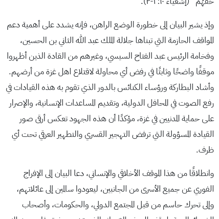
حَقَّهُمْ” (إشعياء ١٠: ١-٢).
وإذ يشير البيان إلى خطورة الوضع الراهن، فإنه يشدد على أهمية دعم
المواقف الحازمة التي تبناها جلالة الملك عبد الله الثاني بن الحسين،
وفخامة الرئيس عبد الفتاح السيسي، وغيرهم من القادة الذين أظهروا
موقفًا واضحًا وثابتًا في رفض أي محاولة لاقتلاع اهل غزة من أرضهم.
وأشاد البطاركة ورؤساء الكنائس بالدور الذي تقوم به هذه القيادات في
رفع الصوت في المحافل الدولية، وتقديم المساعدات الإنسانية، والإصرار
على حماية المدنيين في غزة، مؤكدًا أن هذه الجهود تعكس أرقى صور
القيادة المسؤولة التي ترفض التهجير القسري والتطهير العرقي تحت أي
ظرف.
وانطلاقًا من هذا الموقف الأخلاقي والإنساني، دعا البيان إلى الإفراج
الفوري عن جميع الأسرى من الجانبين، ليعودوا سالمين إلى عائلاتهم،
وإلى تحرك حاسم من قبل المجتمع الدولي، والحكومات، وأصحاب