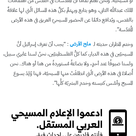
أو مسيحيّة. ونحنُ نعلم تمامًا أنَّ المُقدّسات في القدس من اهتمامات
الملك عبدالله الثاني، وهو يتابع ويهتمُّ بكلِّ هذه المسائل الّتي لها علاقةٌ
بالقدس، ويُدافع دائمًا عن الحضور المسيحيّ العريق في هذه الأرض
المُقدّسة”.
وختم المطران حديثه لـ
ملح الأرض
: “يجب أنْ تعرف إسرائيل أنَّ
المسيحيّين في هذه الديار، كما كلُّ الفلسطينيّين، نحنُ لسنا عابري سبيل،
ولسنا ضيوفًا عند أحدٍ، ولا بضاعةً مُستوردةً من هنا أو هناك. نحن
أُصلاءُ في هذه الأرض الّتي انطلقَتْ منها المسيحيّة، فهنا وُلِدَ يسوع
المسيح وأسَّس كنيسته وخدم البشريّة كلَّها”.