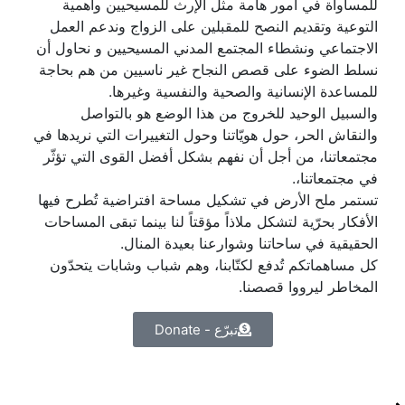
للمساواة في أمور هامة مثل الإرث للمسيحيين وأهمية
التوعية وتقديم النصح للمقبلين على الزواج وندعم العمل
الاجتماعي ونشطاء المجتمع المدني المسيحيين و نحاول أن
نسلط الضوء على قصص النجاح غير ناسيين من هم بحاجة
للمساعدة الإنسانية والصحية والنفسية وغيرها.
والسبيل الوحيد للخروج من هذا الوضع هو بالتواصل
والنقاش الحر، حول هويّاتنا وحول التغييرات التي نريدها في
مجتمعاتنا، من أجل أن نفهم بشكل أفضل القوى التي تؤثّر
في مجتمعاتنا،.
تستمر ملح الأرض في تشكيل مساحة افتراضية تُطرح فيها
الأفكار بحرّية لتشكل ملاذاً مؤقتاً لنا بينما تبقى المساحات
الحقيقية في ساحاتنا وشوارعنا بعيدة المنال.
كل مساهماتكم تُدفع لكتّابنا، وهم شباب وشابات يتحدّون
المخاطر ليرووا قصصنا.
تبرّع - Donate