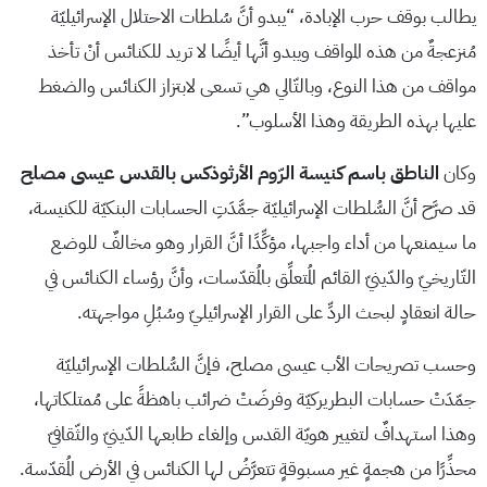
يطالب بوقف حرب الإبادة، “يبدو أنَّ سُلطات الاحتلال الإسرائيليّة
مُنزعجةٌ من هذه المواقف ويبدو أنَّها أيضًا لا تريد للكنائس أنْ تأخذ
مواقف من هذا النوع، وبالتّالي هي تسعى لابتزاز الكنائس والضغط
عليها بهذه الطريقة وهذا الأسلوب”.
وكان
الناطق باسم كنيسة الرّوم الأرثوذكس بالقدس عيسى مصلح
قد صرَّح أنَّ السُّلطات الإسرائيليّة جمَّدَتِ الحسابات البنكيّة للكنيسة،
ما سيمنعها من أداء واجبها، مؤكِّدًا أنَّ القرار وهو مخالفٌ للوضع
التّاريخيّ والدّينيّ القائم المُتعلِّق بالمُقدّسات، وأنَّ رؤساء الكنائس في
حالة انعقادٍ لبحث الردِّ على القرار الإسرائيليّ وسُبُلِ مواجهته.
وحسب تصريحات الأب عيسى مصلح، فإنَّ السُّلطات الإسرائيليّة
جمّدَتْ حسابات البطريركيّة وفرضَتْ ضرائب باهظةً على مُمتلكاتها،
وهذا استهدافٌ لتغيير هويّة القدس وإلغاء طابعها الدّينيّ والثّقافيّ
محذِّرًا من هجمةٍ غير مسبوقةٍ تتعرَّضُ لها الكنائس في الأرض المُقدّسة.