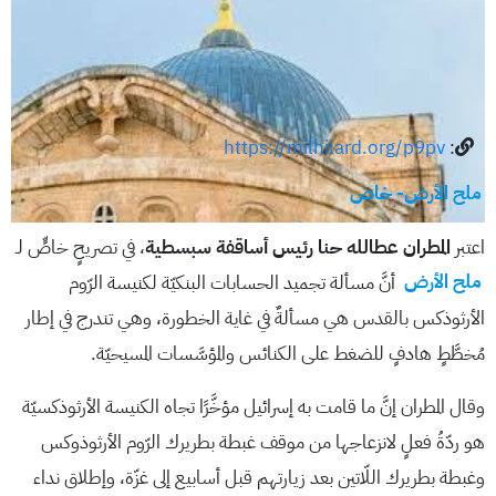
https://milhilard.org/p9pv
:
ملح الأرض- خاص
اعتبر
المطران عطالله حنا رئيس أساقفة سبسطية
، في تصريحٍ خاصٍّ لـ
ملح الأرض
أنَّ مسألة تجميد الحسابات البنكيّة لكنيسة الرّوم
الأرثوذكس بالقدس هي مسألةٌ في غاية الخطورة، وهي تندرج في إطار
مُخطَّطٍ هادفٍ للضغط على الكنائس والمؤسَّسات المسيحيّة.
وقال المطران إنَّ ما قامت به إسرائيل مؤخَّرًا تجاه الكنيسة الأرثوذكسيّة
هو ردّةُ فعلٍ لانزعاجها من موقف غبطة بطريرك الرّوم الأرثوذوكس
وغبطة بطريرك اللّاتين بعد زيارتهم قبل أسابيع إلى غزّة، وإطلاق نداء