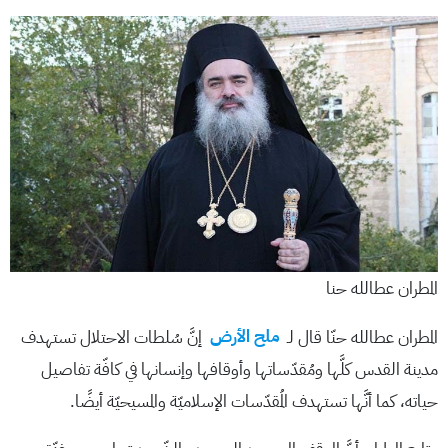
المطران عطالله حنا
المطران عطالله حنّا قال لـ
ملح الأرض
إنَّ سُلطات الاحتلال تستهدف
مدينة القدس كلَّها ومُقدّساتها وأوقافها وإنسانها في كافّة تفاصيل
حياته، كما أنَّها تستهدف المُقدّسات الإسلاميّة والمسيحيّة أيضًا.