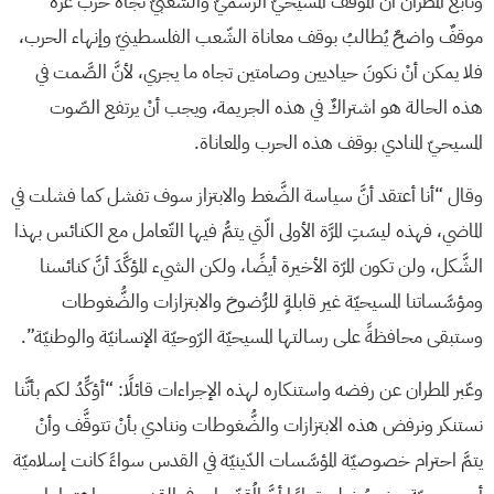
وتابع المطران أنَّ الموقف المسيحيّ الرسميّ والشّعبيّ تجاه حرب غزّة
موقفٌ واضحٌ يُطالبُ بوقف معاناة الشّعب الفلسطينيّ وإنهاء الحرب،
فلا يمكن أنْ نكونَ حياديين وصامتين تجاه ما يجري، لأنَّ الصَّمت في
هذه الحالة هو اشتراكٌ في هذه الجريمة، ويجب أنْ يرتفع الصّوت
المسيحيّ المنادي بوقف هذه الحرب والمعاناة.
وقال “أنا أعتقد أنَّ سياسة الضَّغط والابتزاز سوف تفشل كما فشلت في
الماضي، فهذه ليسَتِ المرَّة الأولى الّتي يتمُّ فيها التّعامل مع الكنائس بهذا
الشَّكل، ولن تكون المرّة الأخيرة أيضًا، ولكن الشيء المؤكَّدَ أنَّ كنائسنا
ومؤسَّساتنا المسيحيّة غير قابلةٍ للرُّضوخ والابتزازات والضُّغوطات
وستبقى محافظةً على رسالتها المسيحيّة الرّوحيّة الإنسانيّة والوطنيّة”.
وعّبر المطران عن رفضه واستنكاره لهذه الإجراءات قائلًا: “أؤكِّدُ لكم بأنَّنا
نستنكر ونرفض هذه الابتزازات والضُّغوطات وننادي بأنْ تتوقَّف وأنْ
يتمَّ احترام خصوصيّة المؤسَّسات الدّينيّة في القدس سواءً كانت إسلاميّة