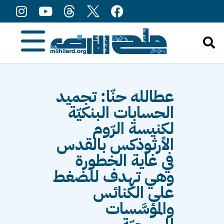
content
عطالله حنّا: تجميد
الحسابات البنكيّة
لكنيسة الرّوم
الأرثوذكس بالقدس
في غاية الخطورة
وهي تهدف للضغط
على الكنائس
والمؤسَّسات