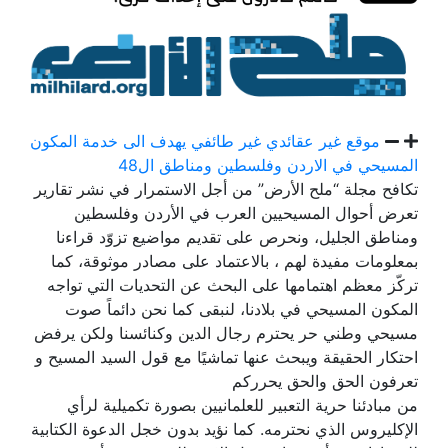
موقع غير عقائدي غير طائفي يهدف الى خدمة المكون
المسيحي في الاردن وفلسطين ومناطق ال48
تكافح مجلة “ملح الأرض” من أجل الاستمرار في نشر تقارير
تعرض أحوال المسيحيين العرب في الأردن وفلسطين
ومناطق الجليل، ونحرص على تقديم مواضيع تزوّد قراءنا
بمعلومات مفيدة لهم ، بالاعتماد على مصادر موثوقة، كما
تركّز معظم اهتمامها على البحث عن التحديات التي تواجه
المكون المسيحي في بلادنا، لنبقى كما نحن دائماً صوت
مسيحي وطني حر يحترم رجال الدين وكنائسنا ولكن يرفض
احتكار الحقيقة ويبحث عنها تماشيًا مع قول السيد المسيح و
تعرفون الحق والحق يحرركم
من مبادئنا حرية التعبير للعلمانيين بصورة تكميلية لرأي
الإكليروس الذي نحترمه. كما نؤيد بدون خجل الدعوة الكتابية