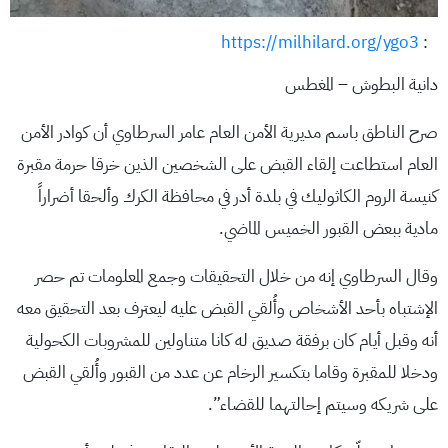
https://milhilard.org/ygo3
:
دانية البطوش – المغطس
صرح الناطق باسم مديرية الأمن العام عامر السرطاوي أن كوادر الأمن
العام استطاعت إلقاء القبض على الشخصين الذين خرقا حرمة مقبرة
كنيسة الروم الكاثوليك في بلدة أدر في محافظة الكرك وألحقا أضراراً
مادية ببعض القبور الخميس الماضي.
وقال السرطاوي إنه من خلال التحقيقات وجمع المعلومات تم حصر
الإشتباه بأحد الأشخاص وأُلقي القبض عليه ليعترف بعد التحقيق معه
أنه وقبل أيام كان برفقة صديق له كانا متناولين للمشروبات الكحولية
ودخلا للمقبرة وقاما بتكسير الرخام عن عدد من القبور وأُلقي القبض
على شريكه وسيتم إحالتهما للقضاء”.