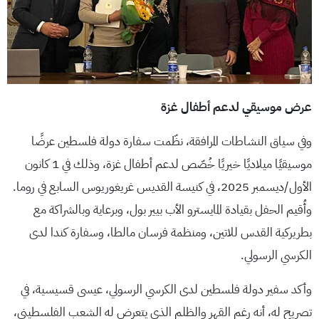
عرض موسيقي لدعم أطفال غزة
وفي سياق النشاطات المرافقة، نظّمت سفارة دولة فلسطين عرضًا
موسيقيًا ميلاديًا خيريًا خُصّص لدعم أطفال غزة، وذلك في 1 كانون
الأول/ديسمبر 2025، في كنيسة القديس غريغوريوس السابع في روما.
وأُقيم الحفل بقيادة المايسترو الأب بيير بول، وبرعاية وبالشراكة مع
بطريركية القدس للاتين، ومنظمة فرسان مالطا، وسفارة كندا لدى
الكرسي الرسولي.
وأكد سفير دولة فلسطين لدى الكرسي الرسولي، عيسى قسيسية، في
تصريح له، أنه رغم القهر والظلم الذي يتعرض له الشعب الفلسطيني،