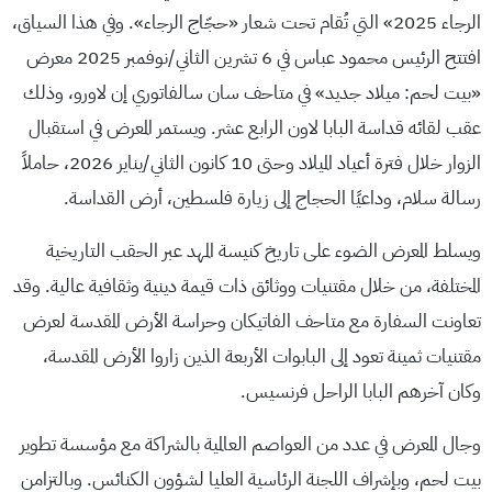
الرجاء 2025» التي تُقام تحت شعار «حجّاج الرجاء». وفي هذا السياق،
افتتح الرئيس محمود عباس في 6 تشرين الثاني/نوفمبر 2025 معرض
«بيت لحم: ميلاد جديد» في متاحف سان سالفاتوري إن لاورو، وذلك
عقب لقائه قداسة البابا لاون الرابع عشر. ويستمر المعرض في استقبال
الزوار خلال فترة أعياد الميلاد وحتى 10 كانون الثاني/يناير 2026، حاملاً
رسالة سلام، وداعيًا الحجاج إلى زيارة فلسطين، أرض القداسة.
ويسلط المعرض الضوء على تاريخ كنيسة المهد عبر الحقب التاريخية
المختلفة، من خلال مقتنيات ووثائق ذات قيمة دينية وثقافية عالية. وقد
تعاونت السفارة مع متاحف الفاتيكان وحراسة الأرض المقدسة لعرض
مقتنيات ثمينة تعود إلى البابوات الأربعة الذين زاروا الأرض المقدسة،
وكان آخرهم البابا الراحل فرنسيس.
وجال المعرض في عدد من العواصم العالمية بالشراكة مع مؤسسة تطوير
بيت لحم، وبإشراف اللجنة الرئاسية العليا لشؤون الكنائس. وبالتزامن