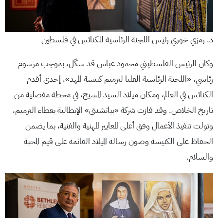
د. رمزي خوري رئيس اللجنة الرئاسية للكنائس في فلسطين
وكان الرئيس الفلسطيني محمود عباس قد شكّل، بموجب مرسوم
رئاسي، «اللجنة الرئاسية العليا لترميم كنيسة المهد»، إحدى أقدم
الكنائس في العالم، ومكان ميلاد السيد المسيح، في محطة مفصلية من
تاريخ الخلاص. وقد فازت شركة «بياتشنتي» الإيطالية بعطاء الترميم،
وتولت تنفيذ الأعمال وفق أعلى المعايير المهنية والفنية، بما يضمن
الحفاظ على الكنيسة وصون رسالة الميلاد القائمة على قيم المحبة
والسلام.