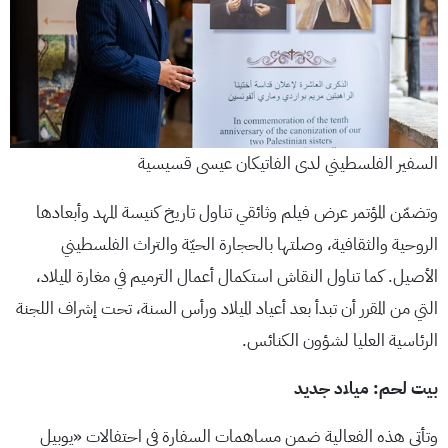
السفير الفلسطيني لدى الفاتيكان عيسى قسيسية
وتضمّن المؤتمر عرض فيلم وثائقي تناول تاريخ كنيسة المهد وأبعادها
الروحية والثقافية، وصلتها بالحجارة الحيّة والتراث الفلسطيني
الأصيل. كما تناول النقاش استكمال أعمال الترميم في مغارة الميلاد،
التي من المقرر أن تبدأ بعد أعياد الميلاد ورأس السنة، تحت إشراف اللجنة
الرئاسية العليا لشؤون الكنائس.
بيت لحم: ميلاد جديد
وتأتي هذه الفعالية ضمن مساهمات السفارة في احتفالات «يوبيل