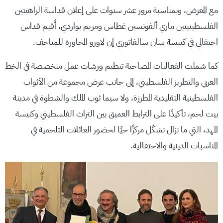
مع المعرض، وبمناسبة مرور عشر سنوات على إعلان قداسة الراهبتين
الفلسطينيتين ماري ألفونسين غطاس ومريم بواردي، أُقيم قداس
احتفالي في كنيسة سان سالفاتوري إن لاورو المجاورة للمتاحف.
كما شملت الفعاليات المصاحبة تنظيم ورشات عمل متخصصة في الخط
العربي والتطريز الفلسطيني، إلى جانب عرض مجموعة من الأثواب
الفلسطينية التقليدية المطرزة، ولا سيما ثوب الملك والشطوة في مدينة
بيت لحم، تأكيدًا على الترابط العميق بين التراث الفلسطيني وكنيسة
المهد، التي ما تزال تشكّل مركزًا حيًا لحضور العائلات التلحمية في
المناسبات الدينية والاحتفالية.