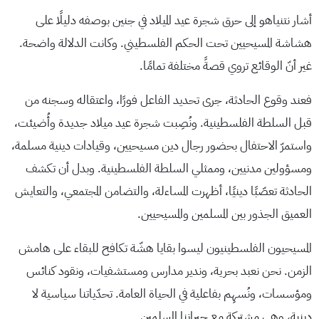
أشار نتنياهو إلى حرق شجرة عيد الميلاد في جنين بوصفه دليلًا على
هشاشة المسيحيين تحت الحكم الفلسطيني. وكانت الدلالة واضحة.
غير أنّ الوقائع تروي قصةً مختلفة تمامًا.
فعند وقوع الحادثة، جرى تحديد الفاعل فورًا، واعتقاله وسجنه من
قبل السلطة الفلسطينية. ونُصِبت شجرة عيد ميلاد جديدة وأُضيئت،
واستمرّ الاحتفال بحضور رجال دين مسيحيين، وقيادات دينية مسلمة،
ومسؤولين مدنيين، وممثلي السلطة الفلسطينية. وبدل أن تكشف
الحادثة تعصّبًا دينيًا، أظهرت المساءلة، والتضامن المجتمعي، والتعايش
العميق الجذور بين المسلمين والمسيحيين.
المسيحيون الفلسطينيون ليسوا بقايا هشّة تكافح للبقاء على هامش
الزمن. نحن نعبد بحرية، وندير مدارس ومستشفيات، ونقود كنائس
ومؤسسات، ونُسهِم بفاعلية في الحياة العامة. تحدّياتنا سياسية لا
دينية، وهي مشتركة مع جيراننا المسلمين.