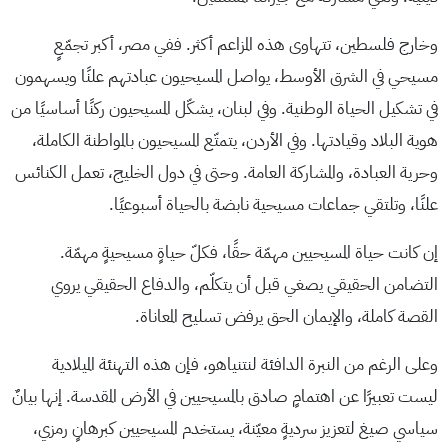
وخارج فلسطين، تتهاوى هذه المزاعم أكثر. ففي مصر، أكبر تجمّعٍ
مسيحي في الشرق الأوسط، يواصل المسيحيون عبادتهم علنًا ويسهمون
في تشكيل الحياة الوطنية. وفي لبنان، يشكّل المسيحيون ركنًا أساسيًا من
هوية البلاد وقيادتها. وفي الأردن، يتمتّع المسيحيون بالمواطنة الكاملة،
وحرية العبادة، والمشاركة العامة. وحتى في دول الخليج، تعمل الكنائس
علنًا، وتلتقي جماعات مسيحية نابضة بالحياة أسبوعيًا.
إن كانت حياة المسيحيين مهمّة حقًا، فكلّ حياةٍ مسيحيةٍ مهمّة.
التضامن الحقيقي يصغي قبل أن يتكلّم، والدفاع الحقيقي يروي
القصة كاملة، والإيمان الحق يرفض تسليح المعاناة.
وعلى الرغم من النبرة الدافئة لنتنياهو، فإن هذه التهنئة الميلادية
ليست تعبيرًا عن اهتمامٍ صادق بالمسيحيين في الأرض المقدسة. إنها بيانٌ
سياسي صيغ لتعزيز سرديةٍ معيّنة، يستخدم المسيحيين كبرهانٍ رمزي،