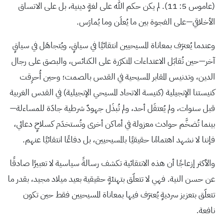
(عاموس 5: 11). لم يكن حكم الله على لغةٍ دينية، بل على الاتساق
الأخلاقي—على الفجوة بين ما يُعلَن وما يُمارَس.
وعندما يُعترَف بمعاناة المسيحيين انتقائيًا في سياقٍ، ويُتجاهَل في سياقٍ
آخر—حين تُقابَل الاعتداءات المتكرّرة على الكنائس، والبصق على رجال
الدين، وتدنيس المقابر المسيحية في القدس بالصمت؛ وحين أُحرِقت
كنيستنا الإنجيلية (كنيسة الاتحاد المسيحي الإنجيلية) في القدس الغربية
قبل سنوات، ولم يُعتقَل أحد، ولم تُبذَل جهودٌ شرطية جادّة للمساءلة—
بينما تُضخَّم حوادث معزولة في أماكن أخرى وتُستخدَم كسلاحٍ دعائي،
فإننا لا نشهد اهتمامًا حقيقيًا بالمسيحيين، بل دفاعًا انتقائيًا عنهم.
والأكثر إزعاجًا أن هذه الانتقائية تكشف رسالةً سياسية لا تعبيرًا صادقًا
عن حسن النية. فهي لا تتعلّق بتهنئةٍ حقيقية بعيد ميلاد مجيد، بقدر ما
تتعلّق بتعزيز سرديةٍ يُعترَف فيها بمعاناة المسيحيين فقط حين تكون
نافعة.