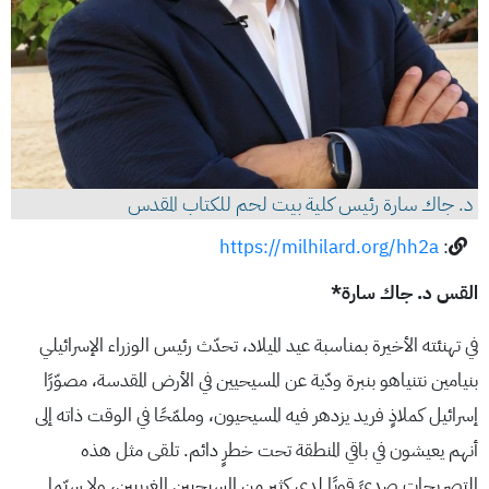
د. جاك سارة رئيس كلية بيت لحم للكتاب المقدس
https://milhilard.org/hh2a
:
القس د. جاك سارة*
في تهنئته الأخيرة بمناسبة عيد الميلاد، تحدّث رئيس الوزراء الإسرائيلي
بنيامين نتنياهو بنبرة ودّية عن المسيحيين في الأرض المقدسة، مصوّرًا
إسرائيل كملاذٍ فريد يزدهر فيه المسيحيون، وملمّحًا في الوقت ذاته إلى
أنهم يعيشون في باقي المنطقة تحت خطرٍ دائم. تلقى مثل هذه
التصريحات صدىً قويًا لدى كثير من المسيحيين الغربيين، ولا سيّما