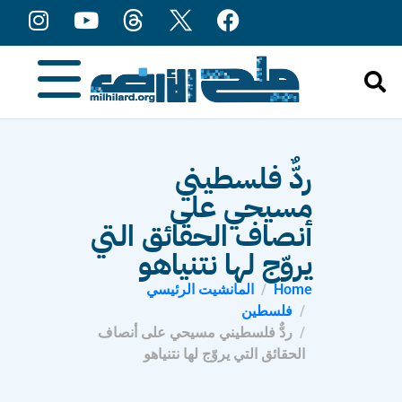
content
ردٌّ فلسطيني
مسيحي على
أنصاف الحقائق التي
يروّج لها نتنياهو
Home
المانشيت الرئيسي
فلسطين
ردٌّ فلسطيني مسيحي على أنصاف
الحقائق التي يروّج لها نتنياهو