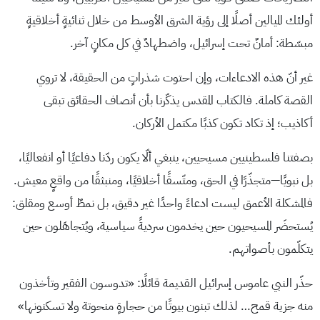
أولئك الميالين أصلًا إلى رؤية الشرق الأوسط من خلال ثنائيةٍ أخلاقيةٍ
مبسّطة: أمانٌ تحت إسرائيل، واضطهادٌ في كل مكانٍ آخر.
غير أنّ هذه الادعاءات، وإن احتوت شذراتٍ من الحقيقة، لا تروي
القصة كاملة. فالكتاب المقدس يذكّرنا بأن أنصاف الحقائق تبقى
أكاذيب؛ إذ تكاد تكون كذبًا مكتمل الأركان.
بصفتنا فلسطينيين مسيحيين، ينبغي ألّا يكون ردّنا دفاعيًا أو انفعاليًا،
بل نبويًا—متجذّرًا في الحق، ومتّسقًا أخلاقيًا، ومنبثقًا من واقعٍ معيش.
فالمشكلة الأعمق ليست ادعاءً واحدًا غير دقيق، بل نمطٌ أوسع ومقلق:
يُستحضَر المسيحيون حين يخدمون سرديةً سياسية، ويُتجاهَلون حين
يتكلّمون بأصواتهم.
حذّر النبي عاموس إسرائيل القديمة قائلًا: «تدوسون الفقير وتأخذون
منه جزية قمح… لذلك تبنون بيوتًا من حجارةٍ منحوتة ولا تسكنونها»