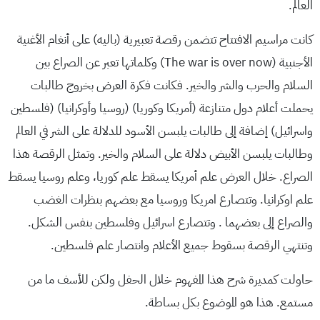
العالم.
كانت مراسيم الافتتاح تتضمن رقصة تعبيرية (باليه) على أنغام الأغنية
الأجنبية (The war is over now) وكلماتها تعبر عن الصراع بين
السلام والحرب والشر والخير. فكانت فكرة العرض بخروج طالبات
يحملت أعلام دول متنازعة (أمريكا وكوريا) (روسيا وأوكرانيا) (فلسطين
واسرائيل) إضافة إلى طالبات يلبسن الأسود للدلالة على الشر في العالم
وطالبات يلبسن الأبيض دلالة على السلام والخير. وتمثل الرقصة هذا
الصراع. خلال العرض علم أمريكا يسقط علم كوريا، وعلم روسيا يسقط
علم اوكرانيا. وتتصارع امريكا وروسيا مع بعضهم بنظرات الغضب
والصراع إلى بعضهما . وتتصارع اسرائيل وفلسطين بنفس الشكل.
وتنتهي الرقصة بسقوط جميع الأعلام وانتصار علم فلسطين.
حاولت كمديرة شرح هذا المفهوم خلال الحفل ولكن للأسف ما من
مستمع. هذا هو الموضوع بكل بساطة.