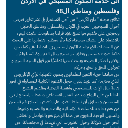
الى خدمة المكون المسيحي في الاردن
وفلسطين ومناطق ال48
تكافح مجلة “ملح الأرض” من أجل الاستمرار في نشر تقارير تعرض
أحوال المسيحيين العرب في الأردن وفلسطين ومناطق الجليل،
ونحرص على تقديم مواضيع تزوّد قراءنا بمعلومات مفيدة لهم ،
بالاعتماد على مصادر موثوقة، كما تركّز معظم اهتمامها على البحث
عن التحديات التي تواجه المكون المسيحي في بلادنا، لنبقى كما نحن
دائماً صوت مسيحي وطني حر يحترم رجال الدين وكنائسنا ولكن
يرفض احتكار الحقيقة ويبحث عنها تماشيًا مع قول السيد المسيح و
تعرفون الحق والحق يحرركم
من مبادئنا حرية التعبير للعلمانيين بصورة تكميلية لرأي الإكليروس
الذي نحترمه. كما نؤيد بدون خجل الدعوة الكتابية للمساواة في أمور
هامة مثل الإرث للمسيحيين وأهمية التوعية وتقديم النصح
للمقبلين على الزواج وندعم العمل الاجتماعي ونشطاء المجتمع المدني
المسيحيين و نحاول أن نسلط الضوء على قصص النجاح غير ناسيين
من هم بحاجة للمساعدة الإنسانية والصحية والنفسية وغيرها.
والسبيل الوحيد للخروج من هذا الوضع هو بالتواصل والنقاش
الحر، حول هويّاتنا وحول التغييرات التي نريدها في مجتمعاتنا، من