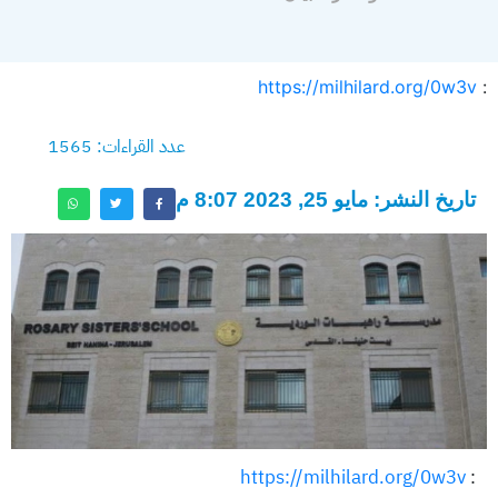
https://milhilard.org/0w3v
:
عدد القراءات: 1565
تاريخ النشر: مايو 25, 2023 8:07 م
https://milhilard.org/0w3v
: