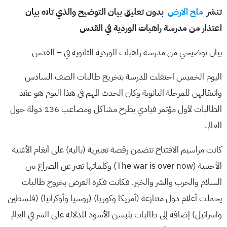
تنشر
ملح الارض
بدون تعليق بيان التوضيح والذي تلاه بيان
اعتذار من مدرسة راهبات الوردية في القدس
بيان توضيحي من مدرسة راهبات الوردية الثانوية في – القدس
اليوم الخميس احتفلت المدرسة بتخريج طالبات الصف السادس
وانتقالهن للمرحلة الثانوية وكان الحدث المهم في هذا اليوم هو عقد
الطالبات لأول مؤتمر قيادي يطرح مشاكل ومصاعب 136 دولة حول
العالم.
كانت مراسيم الافتتاح تتضمن رقصة تعبيرية (باليه) على أنغام الأغنية
الأجنبية (The war is over now) وكلماتها تعبر عن الصراع بين
السلام والحرب والشر والخير. فكانت فكرة العرض بخروج طالبات
يحملت أعلام دول متنازعة (أمريكا وكوريا) (روسيا وأوكرانيا) (فلسطين
واسرائيل) إضافة إلى طالبات يلبسن الأسود للدلالة على الشر في العالم