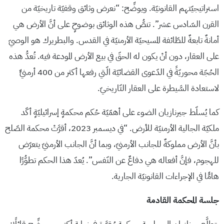
استراتيجيّتهم القانونيّة. ويوضِّح: “نعرض وثائق وقفيّة تاريخيّة من
القرن السّادس عشر”. تنصُّ هذه الوثائق بوضوحٍ على أنَّ الأرض هي
أمانةٌ تابعةٌ للطّائفة المسيحيّة الأرمنيّة في القدس. والبطريرك هو الوصيّ
على العقار، دون أنْ يكون له الحقّ في بيع الأرض المودعة فيه. تُعدُّ هذه
الحُجّة محوريّةً في الدّعوى القضائيّة الّتي رفعها أكثر من 400 أرمنيٍّ
لاستعادة السَّيطرة على العقار التّاريخيّ.
كما يُسلّط جيرنازيان الضوء على أهمّيّة حُكم محكمةٍ إسرائيليّةٍ أكّد
ملكيّة الجالية الأرمنيّة للأرض. “في ديسمبر 2023، أقرَّتْ محكمة الصّلح
بأنَّ الأرض مملوكةٌ للجانب الأرمنيّ، وبما أنَّ الجانب الأرمنيّ يتعرّض
للهجوم، فإنَّ أفعاله هي دفاعٌ عن النّفس”. يُعدّ هذا الحكم تطوُّرًا
هامًّا في الإجراءات القانونيّة الجارية.
جلسة المحكمة القادمة