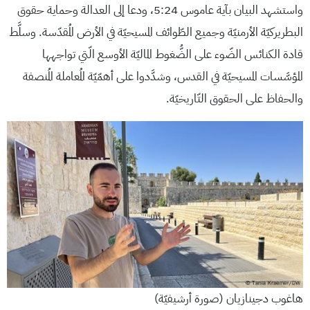
واستشهد البيان بآية عاموس 5:24، ودعا إلى العدالة وحماية حقوق
البطريركيّة الأرمنيّة وجميع الطّوائف المسيحيّة في الأرض المُقدّسة. وسلَّط
قادة الكنائس الضّوء على الضُّغوط الماليّة الأوسع الّتي تواجهها
المؤسَّسات المسيحيّة في القدس، وشدَّدوا على أهمّيّة المُعاملة المُنصفة
والحفاظ على الحقوق التّاريخيّة.
هاغوب دجينازيان (صورة أرشيفيّة)