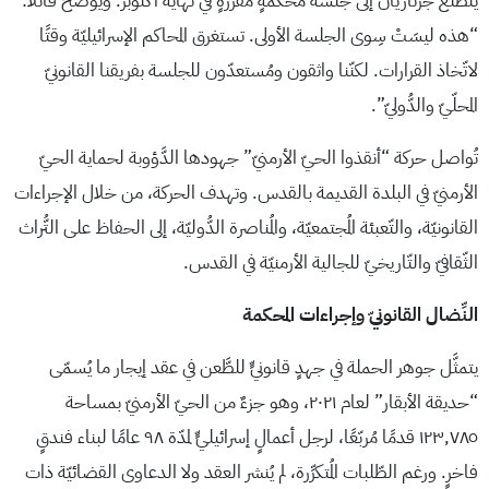
يتطلَّع جرنازيان إلى جلسة محكمةٍ مُقرَّرةٍ في نهاية أكتوبر. ويوضِّح قائلًا:
“هذه ليسَتْ سِوى الجلسة الأولى. تستغرق المحاكم الإسرائيليّة وقتًا
لاتّخاذ القرارات. لكنّنا واثقون ومُستعدّون للجلسة بفريقنا القانونيّ
المحلّيّ والدُّوليّ”.
تُواصل حركة “أنقذوا الحيّ الأرمنيّ” جهودها الدَّؤوبة لحماية الحيّ
الأرمنيّ في البلدة القديمة بالقدس. وتهدف الحركة، من خلال الإجراءات
القانونيّة، والتّعبئة المُجتمعيّة، والمُناصرة الدُّوليّة، إلى الحفاظ على التُّراث
الثّقافيّ والتّاريخيّ للجالية الأرمنيّة في القدس.
النِّضال القانونيّ وإجراءات المحكمة
يتمثَّل جوهر الحملة في جهدٍ قانونيٍّ للطَّعن في عقد إيجار ما يُسمّى
“حديقة الأبقار” لعام ٢٠٢١، وهو جزءٌ من الحيّ الأرمنيّ بمساحة
١٢٣,٧٨٥ قدمًا مُربّعًا، لرجل أعمالٍ إسرائيليٍّ لمدّة ٩٨ عامًا لبناء فندقٍ
فاخرٍ. ورغم الطّلبات المُتكرِّرة، لم يُنشر العقد ولا الدعاوى القضائيّة ذات