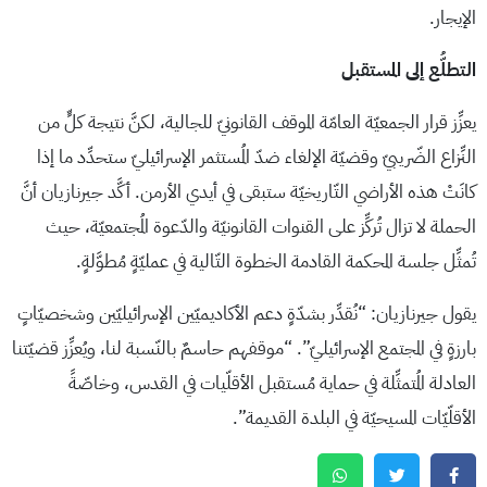
الإيجار.
التطلُّع إلى المستقبل
يعزِّز قرار الجمعيّة العامّة الموقف القانونيّ للجالية، لكنَّ نتيجة كلٍّ من
النِّزاع الضّريبيّ وقضيّة الإلغاء ضدّ المُستثمر الإسرائيليّ ستحدِّد ما إذا
كانَتْ هذه الأراضي التّاريخيّة ستبقى في أيدي الأرمن. أكَّد جيرنازيان أنَّ
الحملة لا تزال تُركِّز على القنوات القانونيّة والدّعوة المُجتمعيّة، حيث
تُمثِّل جلسة المحكمة القادمة الخطوة التّالية في عمليّةٍ مُطوَّلةٍ.
يقول جيرنازيان: “نُقدِّر بشدّةٍ دعم الأكاديميّين الإسرائيليّين وشخصيّاتٍ
بارزةٍ في المجتمع الإسرائيليّ”. “موقفهم حاسمٌ بالنّسبة لنا، ويُعزِّز قضيّتنا
العادلة المُتمثِّلة في حماية مُستقبل الأقلّيات في القدس، وخاصّةً
الأقلّيّات المسيحيّة في البلدة القديمة”.