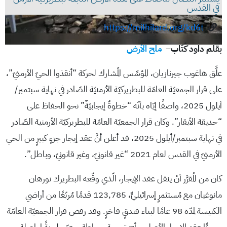
في القدس
https://milhilard.org/kd6t
:
بقلم داود كُتّاب
–
ملح الأرض
علَّق هاغوب جيرنازيان، المؤسِّس المُشارك لحركة “أنقذوا الحيّ الأرمنيّ”،
على قرار الجمعيّة العامّة للبطريركيّة الأرمنيّة الصّادر في نهاية سبتمبر/
أيلول 2025، واصفًا إيّاه بأنّه “خطوةٌ إيجابيّةٌ” نحو الحفاظ على
“حديقة الأبقار”. وكان قرار الجمعيّة العامّة للبطريركيّة الأرمنية الصّادر
في نهاية سبتمبر/أيلول 2025، قد أعلن أنَّ عقد إيجار جزءٍ كبيرٍ من الحي
الأرمنيّ في القدس لعام 2021 “غير قانونيّ، وغير قانونيّ، وباطل”.
كان من المُقرَّر أنْ ينقل عقد الإيجار، الّذي وقّعه البطريرك نورهان
مانوغيان مع مُستثمرٍ إسرائيليٍّ، 123,785 قدمًا مُربّعًا من أراضي
الكنيسة لمدّة 98 عامًا لبناء فندقٍ فاخرٍ. وقد رفض قرار الجمعيّة العامّة