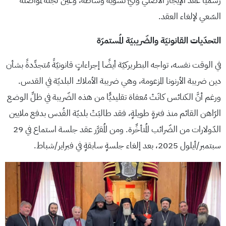
رسميًّا عقد الإيجار الأصلي وأيّ تسوية وساطة، وعيّن لجنةً لمواصلة
السّعي لإلغاء العقد.
التحدّيات القانونيّة والضّريبيّة المُستمرّة
في الوقت نفسه، تواجه البطريركيّة أيضًا إجراءاتٍ قانونيّةً مُتجدِّدةً بشأن
دين ضريبة الأرنونا المزعومة، وهي ضريبة الأملاك البلديّة في القدس.
ورغم أنَّ الكنائس كانَتْ مُعفاة تقليديًّا من هذه الضّريبة في ظلِّ الوضع
الرّاهن القائم منذ فترةٍ طويلةٍ، فقد طالبَتْ بلديّة القُدس بدفع ملايين
الدّولارات من الضّرائب المُتأخِّرة. ومن المُقرَّر عقد جلسة استماع في 29
سبتمبر/أيلول 2025، بعد إلغاء جلسةٍ سابقةٍ في فبراير/شباط.