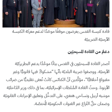
قادة كنيسة القدس يعرضون موقفًا موحّدًا لدعم معركة الكنيسة
الأرمنيّة الضريبيّة
دعمٌ من القادة المسيحيّين
أصدر القادة المسيحيّون في القدس بيانًا موحَّدًا يدعم البطريركيّة
الأرمنيّة. ووصفوا ضريبة البلديّة بأنّها “مشكوكٌ فيها قانونيًّا وغير
مقبولةٍ أخلاقيًّا”، مؤكِّدين أنَّ الكنائس كانَتْ تُعفى تقليديًّا من ضرائب
الأرنونا. وحثّ القادة السُّلطات الإسرائيليّة، بما في ذلك وزير الدّاخليّة
موشيه أربيل وتساحي هنغبي، على التدخُّل وتعليق الإجراءات القانونيّة
وضمان حلِّ النّزاع عبر القنوات الحكوميّة المُختصّة.