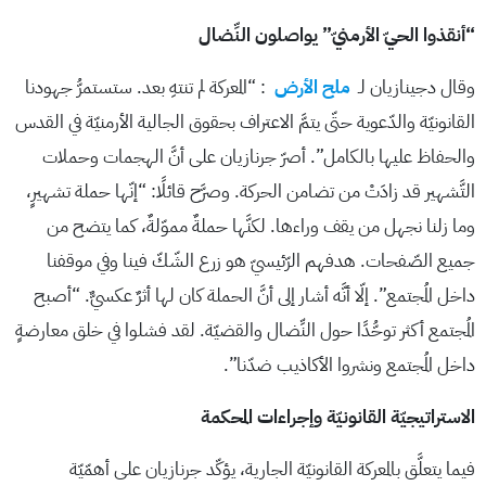
“أنقذوا الحيّ الأرمنيّ” يواصلون النِّضال
وقال دجينازيان لـ
ملح الأرض
: “المعركة لم تنتهِ بعد. ستستمرُّ جهودنا
القانونيّة والدّعوية حتّى يتمَّ الاعتراف بحقوق الجالية الأرمنيّة في القدس
والحفاظ عليها بالكامل”. أصرّ جرنازيان على أنَّ الهجمات وحملات
التَّشهير قد زادَتْ من تضامن الحركة. وصرَّح قائلًا: “إنّها حملة تشهيرٍ،
وما زلنا نجهل من يقف وراءها. لكنَّها حملةٌ مموّلةٌ، كما يتضح من
جميع الصّفحات. هدفهم الرّئيسيّ هو زرع الشّكّ فينا وفي موقفنا
داخل المُجتمع”. إلّا أنَّه أشار إلى أنَّ الحملة كان لها أثرٌ عكسيٌّ. “أصبح
المُجتمع أكثر توحُّدًا حول النِّضال والقضيّة. لقد فشلوا في خلق معارضةٍ
داخل المُجتمع ونشروا الأكاذيب ضدّنا”.
الاستراتيجيّة القانونيّة وإجراءات المحكمة
فيما يتعلَّق بالمعركة القانونيّة الجارية، يؤكّد جرنازيان على أهمّيّة