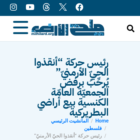
content
رئيس حركة “أنقذوا
الحيّ الأرمنيّ”
يُرحِّبُ برفض
الجمعيّة العامّة
الكنسية بيع أراضي
البطريركية
Home
المانشيت الرئيسي
فلسطين
رئيس حركة “أنقذوا الحيّ الأرمنيّ”