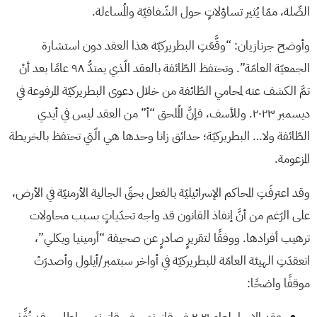
الصِّلة، ممّا يُثير تساؤلاتٍ حول الشّفافيّة والمُساءلة.
وأوضح جرنازيان: “وقَّعَتِ البطريركيّة هذا العقد دون استشارة
الجمعيّة العامّة”. وتحتفظ الطّائفة بالعقد الّذي يمتدُّ ٩٨ عامًا بعد أنْ
تمَّ الكشف عنه لمحامي الطّائفة من خلال دعوى البطريركيّة المرفوعة في
ديسمبر ٢٠٢٣. وللأسف، فإنَّ المُلحق “أ” من العقد ليس في أيدي
الطّائفة ولا… البطريركيّة؛ حدائق زانا وحدها هي الّتي تحتفظ بالخريطة
المزعومة.
وقد اعترفَتِ المحاكم الإسرائيليّة بالفعل بحقّ الجالية الأرمنيّة في الأرض،
على الرّغم من أنَّ إنفاذ القانون قد واجه تحدّياتٍ بسبب محاولات
ترهيب أفرادها. ووفقًا لتقريرٍ صادرٍ عن صحيفة “أرمينيا ويكلي”،
انعقدَتِ الهيئة العامّة للبطريركيّة في أواخر سبتمبر/أيلول وأصدرَتْ
موقفًا واضحًا: