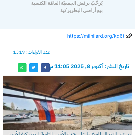
يُرحِّبُ برفض الجمعيّة العامّة الكنسية
بيع أراضي البطريركية
https://milhilard.org/kd6t
:
عدد القراءات: 1319
تاريخ النشر: أكتوبر 8, 2025 11:05 م
يستمر النضال للحفاظ على هذه الأرض التابعة لبطريركية الأرمن