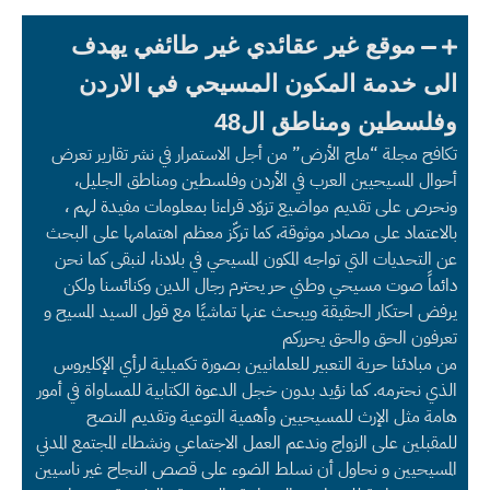
موقع غير عقائدي غير طائفي يهدف
الى خدمة المكون المسيحي في الاردن
وفلسطين ومناطق ال48
تكافح مجلة “ملح الأرض” من أجل الاستمرار في نشر تقارير تعرض
أحوال المسيحيين العرب في الأردن وفلسطين ومناطق الجليل،
ونحرص على تقديم مواضيع تزوّد قراءنا بمعلومات مفيدة لهم ،
بالاعتماد على مصادر موثوقة، كما تركّز معظم اهتمامها على البحث
عن التحديات التي تواجه المكون المسيحي في بلادنا، لنبقى كما نحن
دائماً صوت مسيحي وطني حر يحترم رجال الدين وكنائسنا ولكن
يرفض احتكار الحقيقة ويبحث عنها تماشيًا مع قول السيد المسيح و
تعرفون الحق والحق يحرركم
من مبادئنا حرية التعبير للعلمانيين بصورة تكميلية لرأي الإكليروس
الذي نحترمه. كما نؤيد بدون خجل الدعوة الكتابية للمساواة في أمور
هامة مثل الإرث للمسيحيين وأهمية التوعية وتقديم النصح
للمقبلين على الزواج وندعم العمل الاجتماعي ونشطاء المجتمع المدني
المسيحيين و نحاول أن نسلط الضوء على قصص النجاح غير ناسيين