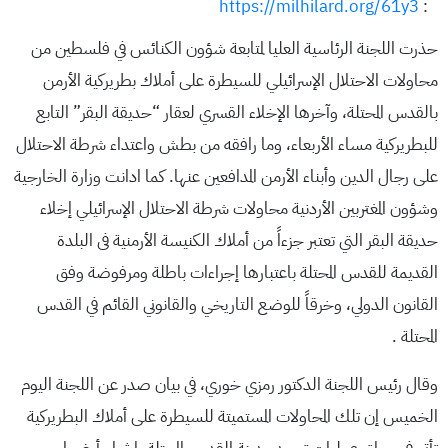
https://milhilard.org/61y3
:
حذرت اللجنة الرئاسية العليا لمتابعة شؤون الكنائس في فلسطين من
محاولات الاحتلال الإسرائيلي للسيطرة على أملاك بطريركية الأرمن
بالقدس المحتلة، وآخرها الإخلاء القسري لعقار “حديقة البقر” التابع
للبطريركية مساء الأربعاء، وما رافقه من بطش واعتداء شرطة الاحتلال
على رجال الدين وأبناء الأرمن المدافعين عنها. كما ادانت وزارة الخارجية
وشؤون المغتربين الأردنية محاولات شرطة الاحتلال الإسرائيلي إخلاء
حديقة البقر التي تعتبر جزءاً من أملاك الكنيسة الأرمنية فى البلدة
القديمة للقدس المحتلة باعتبارها إجراءات باطلة ومرفوضة وفق
القانون الدولي، وخرقاً للوضع التاريخي والقانوني القائم في القدس
المحتلة .
وقال رئيس اللجنة الدكتور رمزي خوري، في بيان صدر عن اللجنة اليوم
الخميس إن تلك المحاولات المستميتة للسيطرة على أملاك البطريركية