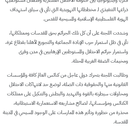
فكريا وأيديولوجيا بين حكومة الاحتلال العنصرية وقطعان مستوطنيها
ذراعها التنفيذي لـ مخططاتها التهويدية التي تأتي في سياق استهداف
الهوية الفلسطينية الإسلامية والمسيحية للقدس.
وشددت اللجنة على أن كل تلك الجرائم بحق المقدسات وممتلكاتها،
تأتي في ظل استمرار حرب الإبادة الجماعية والتجويع لأهلنا بقطاع غزة،
واستمرار جرائم الاحتلال والمستوطنين الإرهابيين في مدن وقرى
ومخيمات الضفة الغربية المحتلة.
وطالبت اللجنة بتحرك دولي عاجل من كنائس العالم كافة والمؤسسات
القانونية منها والحقوقية ذات الصلة، لوضع حد لانتهاكات الاحتلال
ومحاولات سيطرته بالقوة والتهديد والبطش والتنكيل على ممتلكات
الكنائس ومؤسساتها، لصالح مشاريعه الاستعمارية الاستيطانية،
محذرة من خطورة وتأثير هذه الممارسات على الوجود المسيحي في المدينة
المقدسة.