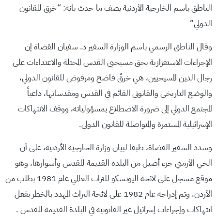
الناطق باسم الخارجية الأردنية يصف ما حدث بانه: “خرق للقانون
الدولي”
وقال الناطق الرسمي باسم الوزارة السفير د. سفيان القضاة إن
الإجراءات الاستفزازية بحق مسيحيي القدس المحتلة والاعتداءات على
رجال الدين المسيحيين، هي خرقٌ فاضح ومرفوض للقانون الدولي،
والوضع التاريخي والقانوني القائم في القدس ومقدساتها، داعياً
المجتمع الدولي إلى ضرورة الاضطلاع بمسؤولياته، ووقف الانتهاكات
الإسرائيلية المستمرة والمتواصلة للقانون الدولي.
وشدد السفير القضاة، طبقا لبيان وزارة الخارجية الأردنية، على أن
الحي الأرمني جزء أصيل من البلدة القديمة للقدس وأسوارها، وهو
موقع مسجل على لائحة اليونسكو للتراث العالمي عام 1981 بطلب من
الأردن، وتم إدراجه عام 1982 على لائحة التراث المهدد بالخطر بفعل
انتهاكات وإجراءات إسرائيل غير القانونية في البلدة القديمة للقدس .