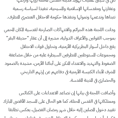
تأتي في سياق عمليات تهويد مدينة القدس المحتلة بإرثها وأرضها
وعقارتها ومقدساتها الإسلامية والمسيحية، تنفيذا لسياسة رسمية
تتبناها وتدعمها وتمولها وتنفذها حكومة الاحتلال العنصري المتطرف.
ودانت اللجنة هذه الجرائم والانتهاكات الصارخة لقدسية المكان المحمي
بموجب القوانين والأعراف الدولية، مشيرة إلى أن عقار “حديقة البقر”
يقع داخل أسوار البطريركية الأرمنية، وتحاول قوات الاحتلال
ومجموعات المستوطنين المتطرفين السيطرة عليه من خلال مضاعفة
الضغوط والتهديد والاعتداء المتكرر على أبنائنا الأرمن، مشيدة بالصمود
المشرف لأبناء الكنيسة الأرمنية في دفاعهم عن إرثهم التاريخي
والحضاري في المدينة المقدسة.
وأضافت اللجنة في بيانها إن تصاعد الاعتداءات على الكنائس
وممتلكاتها في القدس المحتلة، كما هو الحال على المسجد الأقصى المبارك
تقييد دخول المصلين إليه خلال شهر رمضان الفضيل، يعكس تطابقا