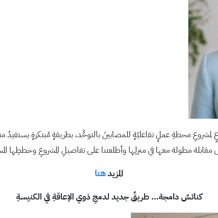
ٍ لمشروعِ محطةِ عملٍ تفاعليّةٍ للمصابينَ بالتوحُّد، بطريقةٍ مُبتكرةٍ يستفيدُ م
قابلة مطولة معها في منزلِها وأطلعتنا على تفاصيلِ المشروعِ وخططِها المس
المزيد
هنا
كنائسٌ دامجة… طريقٌ جديد لدمجِ ذوي الإعاقةِ في الكنيسةِ