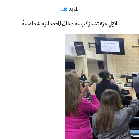
المزيد
هنا
لأوّلِ مرّةٍ تختارُ كنيسةُ عمّانَ المعمدانيّة شمامسةً