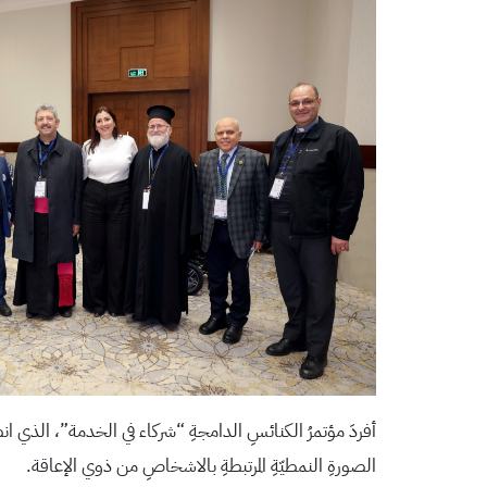
أفردَ مؤتمرُ الكنائسِ الدامجةِ “شركاء في الخدمة”، الذي ا
الصورةِ النمطيّةِ المرتبطةِ بالاشخاصِ من ذوي الإعاقة.