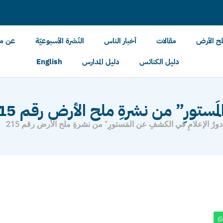
لح الأرض
مقالات
أخبار الناس
النّشرة الأسبوعيّة
عن مل
دليل الكنائس
دليل المدارس
English
مَستورِ” من نشرةِ ملح الأرض رقم 215
دورُ الإعلامِ في الكشفِ عن المَستورِ” من نشرةِ ملح الأرض رقم 215