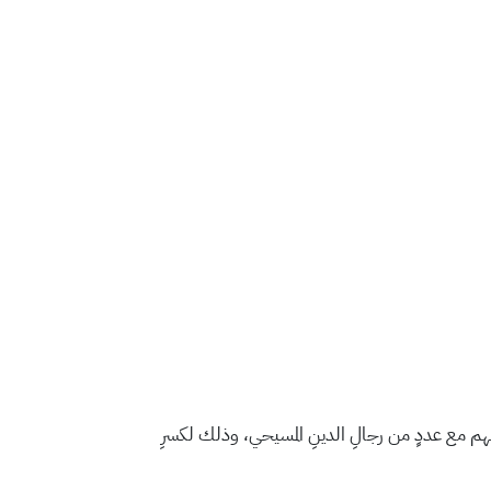
اتهم مع عددٍ من رجالِ الدينِ المسيحي، وذلك لكسرِ