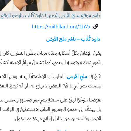
ناشر موقع ملح الأرض (يمين) داود كٌتّاب ولوجو الموقع
https://milhilard.org/1h7x
:
داود كٌتّاب – ناشر ملح الأرض
يقومُ الإعلامُ بكلِّ أشكالِه بعدّة مهام، بغضِّ النظر إن كان إعل
بأمورٍ تخصّه وتوعيةِ المجتمع، كما تشملُ مهامُّ الإعلام كشفَ
نتّبعُ في
ملحِ الأرض
الممارساتِ الإعلاميّةَ المهنية، ومنها 
نسحبَ نشرَ أمرٍ ما لأنّ البعض لا يرتاح له، أو أنّه يُزعجُ الب
تعرّضنا مؤخّرًا لهزّةٍ على خلفيّةِ نشرِ خبر صحيح وبحسن نية وي
بل يهدفُ إلى خدمةِ الجمهورِ العام. لا نستطيعُ في الوقت الحالي 
الأردن وفلسطين من خلال إعلامٍ مهنيٍّ ومسؤول.