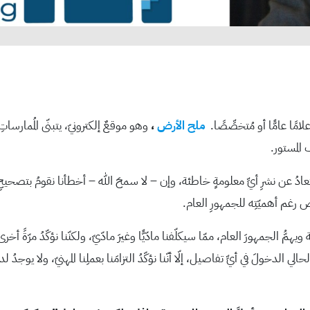
امًا عامًّا أو مُتخصِّصًا.
ملح الأرض
،
وهو موقعٌ إلكترونيّ، يتبنّى المُمارساتِ
 المستور.
الابتعادُ عن نشرِ أيِّ معلومةٍ خاطئة، وإن – لا سمحَ الله – أخطأنا نقومُ بت
عض رغم أهميّتِه للجمهورِ العام.
همُّ الجمهورَ العام، ممّا سيكلّفنا مادّيًّا وغيرَ مادّيّ، ولكنّنا نؤكّدُ مرّةً 
الدخولَ في أيِّ تفاصيل، إلّا أنّنا نؤكّدُ التزامَنا بعملِنا المهنيّ، ولا يوجدُ ل