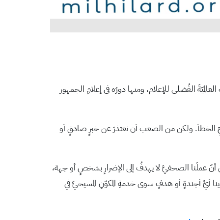
 العالميّةَ الفُضلى للإعلام، ومنها دورُه في إعلامِ الجمهور
صحيحِ الخطأ. ولكن من الصعب أن نعتذرَ عن خبرٍ صادقٍ أو
أخرى أنّ عملَنا الصحفيَّ لا يهدفُ إلى الإضرارِ بشخصٍ أو جهة،
دينا أيُّ أجندةٍ أو هدفٍ سوى خدمةِ المكوّنِ المسيحيِّ في