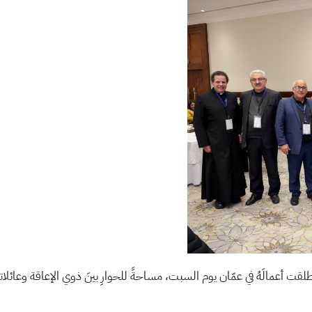
نطلقت أعمالَهُ في عمّان يوم السبت، مساحةً للحوارِ بينَ ذوي الإعاقة وعائل