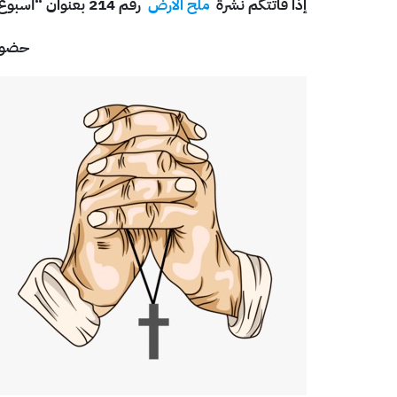
إذا فاتتكم نشرة
ملح الأرض
رقم 214 بعنوان “أسبوعُ الصلاةِ من أجلًِ الوحدةِ المسيحيّةِ حافل ولكن غير شامل” يمكنكم متابعتها
حضورُ 