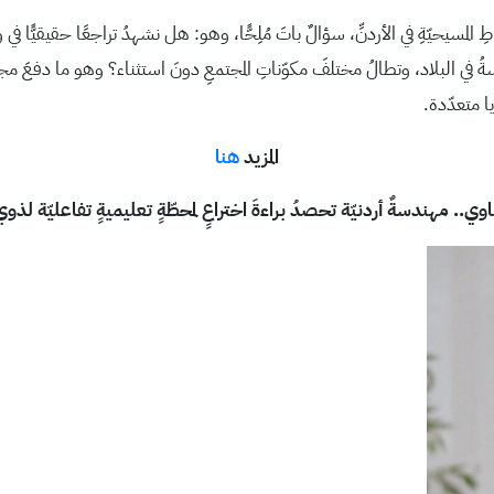
ّةِ في الأردنِّ، سؤالٌ باتَ مُلِحًّا، وهو: هل نشهدُ تراجعًا حقيقيًّا في وجود
ياسةُ في البلاد، وتطالُ مختلفَ مكوّناتِ المجتمعِ دونَ استثناء؟ وهو ما دفعَ مج
يا متعدّدة.
المزيد
هنا
ي.. مهندسةٌ أردنيّة تحصدُ براءةَ اختراعٍ لمحطّةٍ تعليميةٍ تفاعليّة لذوي