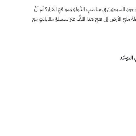
ِ المسيحيّينَ في مناصبِ الدَّولةِ ومواقعِ القرار؟ أم أنَّ
لةَ ملحِ الأرض إلى فتحِ هذا الملفِّ عبرَ سلسلةِ مقابلاتٍ مع
 التوحّد