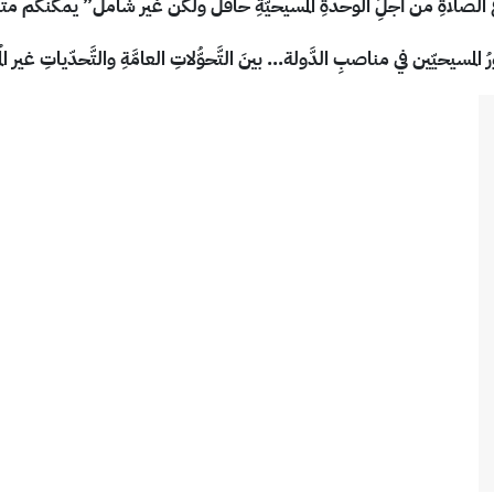
المسيحيّين في مناصبِ الدَّولة… بينَ التَّحوُّلاتِ العامَّةِ والتَّحدّياتِ غير الم