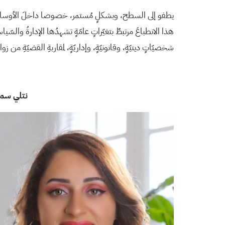
يطفو إلى السطح، وبشكلٍ مُستمر، خصوصا داخلَ الأوساطِ المسيحي
هذا الانطباعَ مرتبطٌ بتغيّراتٍ عامّةٍ تشهدُها الإدارةُ والسّ
شخصيّاتٍ دينيّةٍ، وقانونيّةٍ، وإداريّةٍ، لمقاربةِ القضيّةِ من زوا
نتلي سماو