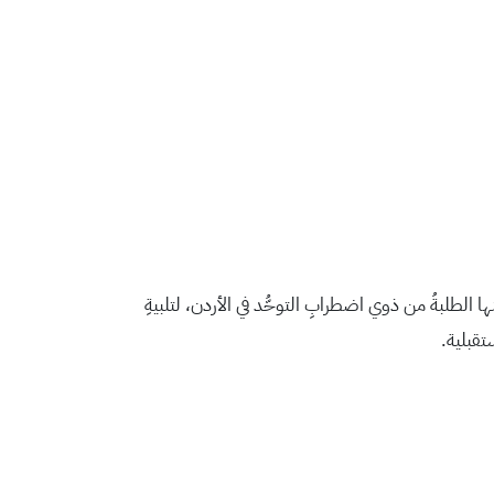
نها الطلبةُ من ذوي اضطرابِ التوحُّد في الأردن، لتلبيةِ
تقبلية.