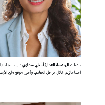
حصلت
المهندسةُ المعماريّةُ نَتلي سماوي
على براءةِ اختراع
احتياجاتِهم خلال مراحلِ التعليم. وأجرى موقع ملح الأرض م