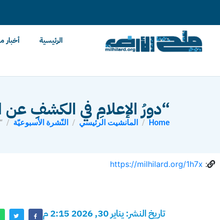
content
الرئيسية
أخبار م
“دورُ الإعلامِ في الكشفِ عن ال
Home
المانشيت الرئيسي
النّشرة الأسبوعيّة
“
https://milhilard.org/1h7x
:
تاريخ النشر: يناير 30, 2026 2:15 م