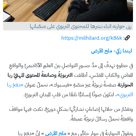
ربى حوارنه اثناء نشرها للمحتوى التربوي على منصّاتها
https://milhilard.org/k86k
:
ليندا زكي- ملح الأرض
في خطوةٍ تهدفُ إلى مدِّ جسورِ التواصلِ بينَ العلمِ الأكاديميِّ والواقعِ
المعاشِ والكتابِ المقدّسِ، أطلقت
التربويّةُ وصانعةُ المحتوى المهنيِّ ربا
الحوارنة
صفحةً تربويّةً عبرَ منصّةِ «فيسبوك»، تحملُ عنوانَ
«دفترُ ربا
التربوي»
، لتكونَ صوتًا إنسانيًّا نابعًا من قلبِ الميدانِ التربويِّ.
وتقدّمُ من خلالها إضاءاتٍ تشاركُها بشكلٍ دوريٍّ، تكتبُ فيها مواقفَ
واقعيّةً تحملُ رسائلَ تربويّةً عميقةً.
وتقولُ الحوارنةُ في حوارٍ خاصٍّ مع «
ملحِ الأرض
» إنَّ «دفترَ ربا