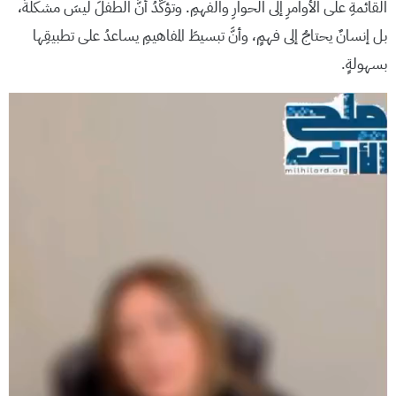
القائمةِ على الأوامرِ إلى الحوارِ والفهمِ. وتؤكّدُ أنَّ الطفلَ ليسَ مشكلةً،
بل إنسانٌ يحتاجُ إلى فهمٍ، وأنَّ تبسيطَ المفاهيمِ يساعدُ على تطبيقِها
بسهولةٍ.