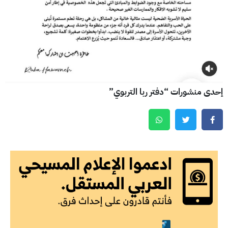
إحدى منشورات “دفتر ربا التربوي”