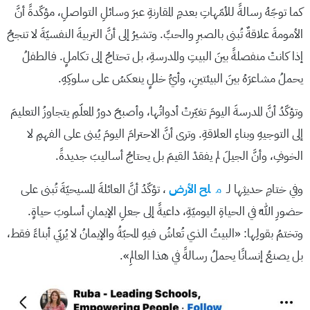
كما توجّهُ رسالةً للأمّهاتِ بعدمِ المقارنةِ عبرَ وسائلِ التواصلِ، مؤكّدةً أنَّ
الأمومةَ علاقةٌ تُبنى بالصبرِ والحبِّ. وتشيرُ إلى أنَّ التربيةَ النفسيّةَ لا تنجحُ
إذا كانتْ منفصلةً بينَ البيتِ والمدرسةِ، بل تحتاجُ إلى تكاملٍ. فالطفلُ
يحملُ مشاعرَهُ بينَ البيئتينِ، وأيُّ خللٍ ينعكسُ على سلوكِهِ.
وتؤكّدُ أنَّ المدرسةَ اليومَ تغيّرتْ أدواتُها، وأصبحَ دورُ المعلّمِ يتجاوزُ التعليمَ
إلى التوجيهِ وبناءِ العلاقةِ. وترى أنَّ الاحترامَ اليومَ يُبنى على الفهمِ لا
الخوفِ، وأنَّ الجيلَ لم يفقدْ القيمَ بل يحتاجُ أساليبَ جديدةً.
وفي ختامِ حديثِها لـ
م
لح الأرض
، تؤكّدُ أنَّ العائلةَ المسيحيّةَ تُبنى على
حضورِ اللهِ في الحياةِ اليوميّةِ، داعيةً إلى جعلِ الإيمانِ أسلوبَ حياةٍ.
وتختمُ بقولِها: «البيتُ الذي تُعاشُ فيهِ المحبّةُ والإيمانُ لا يُربّي أبناءً فقط،
بل يصنعُ إنسانًا يحملُ رسالةً في هذا العالمِ».