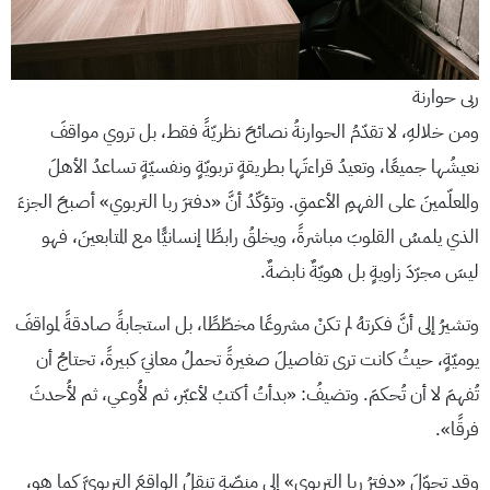
ربى حوارنة
ومن خلالهِ، لا تقدّمُ الحوارنةُ نصائحَ نظريّةً فقط، بل تروي مواقفَ
نعيشُها جميعًا، وتعيدُ قراءتَها بطريقةٍ تربويّةٍ ونفسيّةٍ تساعدُ الأهلَ
والمعلّمينَ على الفهمِ الأعمقِ. وتؤكّدُ أنَّ «دفترَ ربا التربوي» أصبحَ الجزءَ
الذي يلمسُ القلوبَ مباشرةً، ويخلقُ رابطًا إنسانيًّا مع المتابعينَ، فهو
ليسَ مجرّدَ زاويةٍ بل هويّةٌ نابضةٌ.
وتشيرُ إلى أنَّ فكرتهُ لم تكنْ مشروعًا مخطّطًا، بل استجابةً صادقةً لمواقفَ
يوميّةٍ، حيثُ كانت ترى تفاصيلَ صغيرةً تحملُ معانيَ كبيرةً، تحتاجُ أن
تُفهمَ لا أن تُحكمَ. وتضيفُ: «بدأتُ أكتبُ لأعبّر، ثم لأُوعي، ثم لأُحدثَ
فرقًا».
وقد تحوّلَ «دفترُ ربا التربوي» إلى منصّةٍ تنقلُ الواقعَ التربويَّ كما هو،