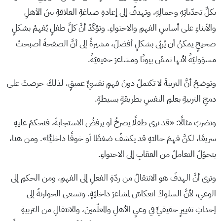
بكلِّ تحدّياتِهِ وجمالِهِ، وتهدفُ إلى إعادةِ صياغةِ العلاقةِ بينَ الأهلِ
والأبناءِ على أساسِ الفهمِ والاحتواءِ. وتؤكّدُ أنَّ كلَّ طفلٍ يُفهمُ بشكلٍ
صحيحٍ يمكنُ أن يُربّى بشكلٍ أفضلَ، مشيرةً إلى أنَّ الصفحةَ أصبحتْ
مسؤوليّةً لأنها تمسُّ بيوتًا ومشاعرَ حقيقيّةً.
وتوضحُ أنَّ التربيةَ لا تكتملُ دونَ فهمٍ نفسيٍّ عميقٍ، لذلكَ حرصتْ على
دمجِ التربيةِ بعلمِ النفسِ بطريقةٍ بسيطةٍ.
وتضربُ مثالًا: «قد نرى طفلًا يصرخُ أو يرفضُ الاستجابةَ، فنحكمُ عليهِ
سريعًا، لكنَّ فهمَ حالتهِ قد يكشفُ ضغطًا أو خوفًا داخليًّا». ومن هنا،
يتحوّلُ التعاملُ من العقابِ إلى الاحتواءِ.
وترى أنَّ الهدفَ هو الانتقالُ من ردّةِ الفعلِ إلى الفهمِ، ومن الحكمِ إلى
الوعي، لأنَّ السلوكَ انعكاسٌ لمشاعرَ داخليّةٍ. وتسعى الحوارنةُ إلى
إحداثِ تغييرٍ حقيقيٍّ في وعيِ الأهلِ والمعلّمينَ، والانتقالِ من التربيةِ