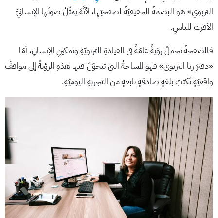
التربوي» هو البصمةُ الحقيقيّةُ لصفحتِها، لأنَّهُ يمثّلُ صوتَها الإنسانيَّ
الأقربَ للناسِ.
فالصفحةُ تحملُ رؤيةً عامّةً في القيادةِ التربويّةِ وتمكينِ الإنسانِ، أمّا
«دفترُ ربا التربوي» فهو المساحةُ التي تتحوّلُ فيها هذهِ الرؤيةُ إلى مواقفَ
واقعيّةٍ تُكتبُ بلغةٍ صادقةٍ نابعةٍ من التجربةِ اليوميّةِ.