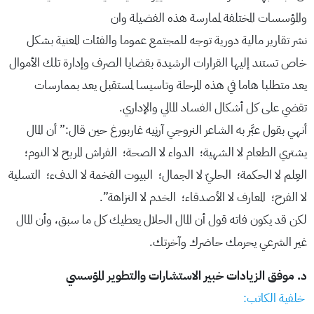
والمؤسسات المختلفة لممارسة هذه الفضيلة وان
نشر تقارير مالية دورية توجه للمجتمع عموما والفئات المعنية بشكل
خاص تستند إليها القرارات الرشيدة بقضايا الصرف وإدارة تلك الأموال
يعد متطلبا هاما في هذه المرحلة وتاسيسا لمستقبل يعد بممارسات
تقضي على كل أشكال الفساد المالي والإداري.
أنهي بقول عبَّر به الشاعر النروجي آرنِيه غاربورغ حين قال:” أن المال
يشتري الطعام لا الشهية؛ ‏ الدواء لا الصحة؛ ‏ الفراش المريح لا النوم؛ ‏
العِلم لا الحكمة؛ ‏ الحليّ لا الجمال؛ ‏ البيوت الفخمة لا الدفء؛ ‏ التسلية
لا الفرح؛ ‏ المعارف لا الأصدقاء؛ ‏ الخدم لا النزاهة”.
لكن قد يكون فاته قول أن المال الحلال يعطيك كل ما سبق، وأن المال
غير الشرعي يحرمك حاضرك وآخرتك.‏
د. موفق الزيادات خبير الاستشارات والتطوير المؤسسي
خلفية الكاتب: