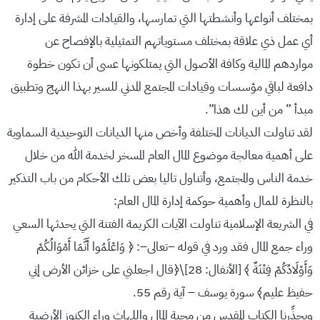
بمختلف أنواعها وأنشطتها التي تمارسها، والقيادات المشرفة على إدارة
أي عمل ذي علاقة بمختلف مستوياتهم التمثيلية بالإفصاح عن
مواردهم المالية وكافة الأصول التي يمتلكونها عسى أن تكون خطوة
دافعة لباقي مؤسسات وقيادات المجتمع المدني للسير بهذا النهج وتطبيق
مبدأ ” من أين لك هذا”.
لقد تناولت الديانات المختلفة وأخص منها الديانات التوحيدية السماوية
على أهمية معالجة موضوع المال العام المسخر لخدمة الله من خلال
خدمة الناس والمجتمع، وأتناول تاليا بعض تلك الأحكام من باب التذكير
بالنظرة للمال وأهمية حوكمة إدارة المال العام:
في الشريعة الإسلامية تناولت الآيات الكريمة الفتنة التي يحدثها السعي
وراء جمع المال فقد ورد في قوله –تعالى–: ﴿ وَاعْلَمُوا أَنَّمَا أَمْوَالُكُمْ
وَأَوْلَادُكُمْ فِتْنَةٌ ﴾ [الأنفال: 28]\﴿قال اجعلني على خزائن الأرض إني
حفيظ عليم﴾ سورة يوسف – آية رقم 55.
ويحذِّرنا الكتاب المقدس من محبة المال واللهاث وراء الكنوز الأرضية