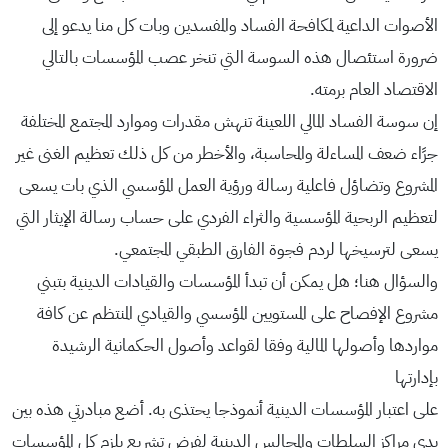
الأصوات الداعية لمكافحة الفساد والمفسدين وبات كل منا يدعو إلى
ضرورة استئصال هذه السوسة التي تنخر عصب المؤسسات بالتالي
الاقتصاد العام برمته.
إن سوسة الفساد المالي اللعينة تنهش مقدرات وموارد المجتمع المختلفة
جرًاء ضعف المساءلة والمحاسبة، والأخطر من كل ذلك تعظيم الغنى غير
المشروع وتضاؤل فاعلية رسالة ورؤية العمل المؤسسي الذي بات يسعى
لتعظيم الربحية المؤسسية والثراء الفردي على حساب رسالة الإيثار التي
يسعى لترسيخها لردم فجوة الفارق الطبقي المجتمعي.
والسؤال هنا؛ هل يمكن أن تبدأ المؤسسات والقيادات الدينية بتبني
مشروع الإفصاح على المستويين المؤسسي والقيادي المنتظم عن كافة
مواردها وأصولها المالية وفقا لقواعد وأصول الحكمانية الرشيدة
بإدارتها
على اعتبار المؤسسات الدينية أنموذجا يحتذى به. أضع مبادرتي هذه بين
يدي مراكز السلطات والمجالس الدينية لفرض تشريع يلزم كل المؤسسات