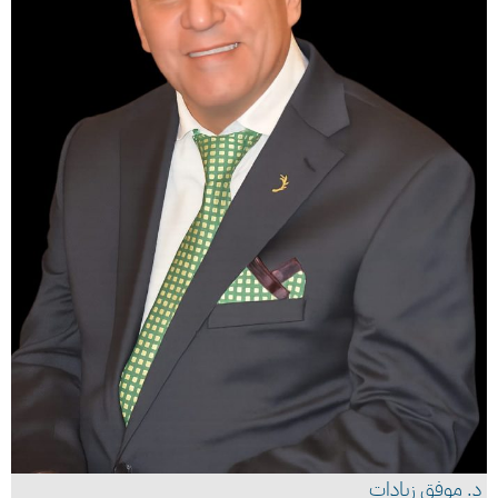
د. موفق زيادات