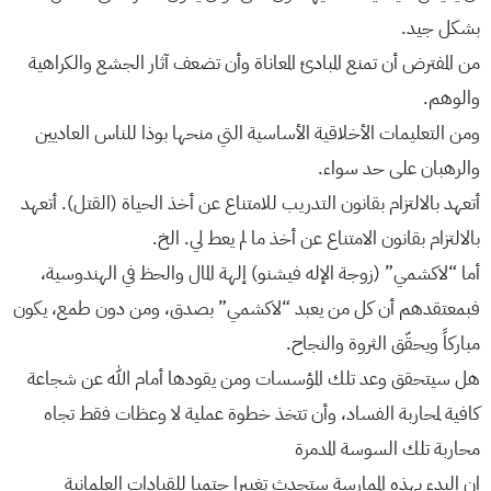
بشكل جيد.
من المفترض أن تمنع المبادئ المعاناة وأن تضعف آثار الجشع والكراهية
والوهم.
ومن التعليمات الأخلاقية الأساسية التي منحها بوذا للناس العاديين
والرهبان على حد سواء.
أتعهد بالالتزام بقانون التدريب للامتناع عن أخذ الحياة (القتل). أتعهد
بالالتزام بقانون الامتناع عن أخذ ما لم يعط لي. الخ.
أما “لاكشمي” (زوجة الإله فيشنو) إلهة المال والحظ في الهندوسية،
فبمعتقدهم أن كل من يعبد “لاكشمي” بصدق، ومن دون طمع، يكون
مباركاً ويحقّق الثروة والنجاح.
هل سيتحقق وعد تلك المؤسسات ومن يقودها أمام الله عن شجاعة
كافية لمحاربة الفساد، وأن تتخذ خطوة عملية لا وعظات فقط تجاه
محاربة تلك السوسة المدمرة
ان البدء بهذه الممارسة ستحدث تغييرا حتميا للقيادات العلمانية