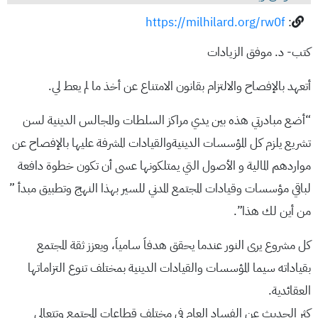
https://milhilard.org/rw0f
:
كتب- د. موفق الزيادات
أتعهد بالإفصاح والالتزام بقانون الامتناع عن أخذ ما لم يعط لي.
“أضع مبادرتي هذه بين يدي مراكز السلطات والمجالس الدينية لسن
تشريع يلزم كل المؤسسات الدينيةوالقيادات المشرفة عليها بالإفصاح عن
مواردهم المالية و الأصول التي يمتلكونها عسى أن تكون خطوة دافعة
لباقي مؤسسات وقيادات المجتمع المدني للسير بهذا النهج وتطبيق مبدأ ”
من أين لك هذا”.
كل مشروع يرى النور عندما يحقق هدفاَ سامياَ، ويعزز ثقة المجتمع
بقياداته سيما المؤسسات والقيادات الدينية بمختلف تنوع التزاماتها
العقائدية.
كثر الحديث عن الفساد العام في مختلف قطاعات المجتمع وتتعالى