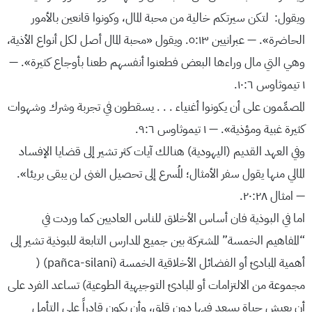
ويقول: ‏ لتكن سيرتكم خالية من محبة المال،‏ وكونوا قانعين بالأمور
الحاضرة».‏ —‏ عبرانيين ١٣:‏٥‏.‏ ويقول «محبة المال أصل لكل أنواع الأذية،‏
وهي التي مال وراءها البعض فطعنوا أنفسهم طعنا بأوجاع كثيرة».‏ —‏
١ تيموثاوس ٦:‏١٠‏.‏
المصمِّمون على أن يكونوا أغنياء .‏ .‏ .‏ يسقطون في تجربة وشرك وشهوات
كثيرة غبية ومؤذية».‏ ‏—‏ ١ تيموثاوس ٦:‏٩‏.‏
وفي العهد القديم (اليهودية) هنالك آيات كثر تشير إلى قضايا الإفساد
المالي منها يقول سفر الأمثال؛ المُسرع إلى تحصيل الغنى لن يبقى بريئا».‏ ‏
—‏ امثال ٢٨:‏٢٠‏.‏
اما في البوذية فان أساس الأخلاق للناس العاديين كما وردت في
“المفاهيم الخمسة” المشتركة بين جميع المدارس التابعة للبوذية تشير إلى
أهمية المبادئ أو الفضائل الأخلاقية الخمسة (pañca-silani) (
مجموعة من الالتزامات أو المبادئ التوجيهية الطوعية) تساعد الفرد على
أن يعيش حياة يسعد فيها دون قلق، وأن يكون قادراً على التأمل