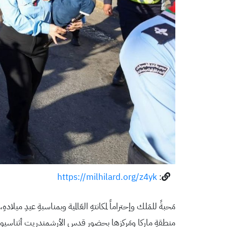
https://milhilard.org/z4yk
:
مَحبةً للمَلك وإحتراماً لمكانتهِ العَالمية وبمناسبةِ عيدِ
منطقةِ ماركا ومَركزها بحضور قدس الأرشمندريت أثناس