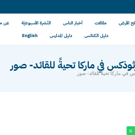
لح الأرض
مقالات
أخبار الناس
النّشرة الأسبوعيّة
عن مل
دليل الكنائس
دليل المدارس
English
ثوذكس في ماركا تحيةً للقائد- صور
 في ماركا تحيةً للقائد- صور