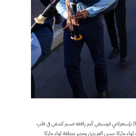
ركا) بإستعراضٍ مُوسيقي كَبير رافقه مَسير كشفي في قلبِ
ء ماركا حسن العريدي ومدير منطقة لواء ماركا