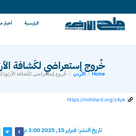
content
الرئيسية
أخبار م
خُروج إستعراضي لكَشافة الأر
Home
الأردن
خُروج إستعراضي لكَشافة الأرثوذكس
https://milhilard.org/z4yk
:
تاريخ النشر: فبراير 15, 2025 3:00 م