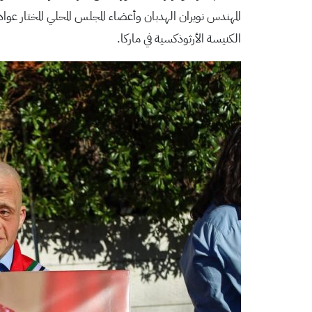
المهندس نويران الهدبان وأعضاء المجلس المحلي المختار 
الكنيسة الأرثوذكسية في ماركا.