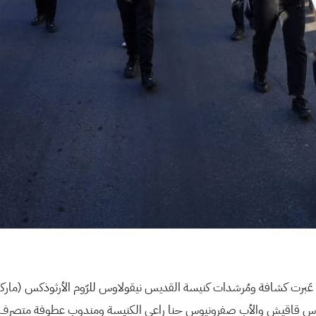
 ميلادهِ، عَبرت كشافة ومُرشدات كنيسة القديس نيقولاوس للرّوم الأرثوذكس (ما
يوس قاقيش والأب صفرونيوس حنا راعي الكنيسة ومندوب عطوفة متصرف لوا