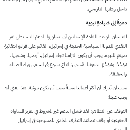
داخل وطنها التاريخي.
دعوةٌ إلى شهادةٍ نبوية
لقد حان الوقت للقادة الإنجيليين أن يتجاوزوا الدعمَ التبسيطي غير
النقدي للدولة السياسية الحديثة في إسرائيل، القائم على قراءةٍ انتقائيةٍ
ضيقةٍ للنبوة. يجب أن يكون التزامنا تجاه إسرائيل، أرضها، وشعبها،
مُوَحَّدًا ومُوَجَّهًا بدعوتنا الأسمى: اتباع يسوع في السعي وراء العدالة
والحقيقة.
يجب أن نُدرك أن أكثر أعمالنا محبةً يجب أن تكون نبوئية. هذا يعني أنه
يجب علينا:
التوقف عن التظاهر: لقد فشل الدعم غير المشروط في تعزيز المساواة
الحقيقية أو وقف تصاعد التطرف المعادي للمسيحية في إسرائيل
الحديثة.