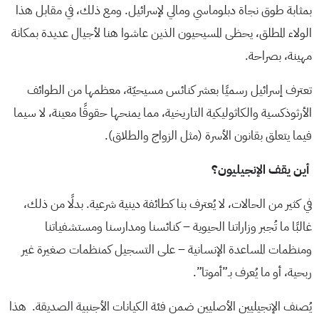
بمثابة طوق نجاة دبلوماسي ومالي لإسرائيل. ومع ذلك، في مقابل هذا
الولاء المطلق، يحظى المسيحيون الذين عاشوا هنا لأجيال عديدة بمكانة
مهينة، بصراحة.
تعترف إسرائيل رسميًا بعشر كنائس مسيحيّة، معظمها من الطوائف
الأرثوذكسية والكاثوليكية التاريخية، مما يمنحها حقوقًا معينة، لا سيما
فيما يتعلق بقانون الأسرة (مثل الزواج والطلاق).
أين يقف الإنجيليون؟
في كثير من الحالات، لا يُعترف بنا كطائفة دينية شرعية. بدلًا من ذلك،
غالبًا ما تُجبر وزاراتنا الحيوية – كنائسنا ومدارسنا ومستشفياتنا
ومنظمات المساعدة الإنسانية – على التسجيل كمنظمات صغيرة غير
ربحية، أو ما يُعرف بـ”أموتا”.
يُصنف الإنجيليين الأصليين ضمن فئة الكيانات الأجنبية الصديقة. هذا