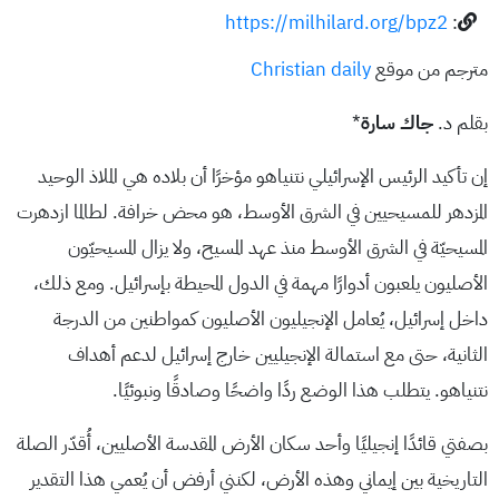
https://milhilard.org/bpz2
:
مترجم من موقع
Christian daily
بقلم د.
جاك سارة
*
إن تأكيد الرئيس الإسرائيلي نتنياهو مؤخرًا أن بلاده هي الملاذ الوحيد
المزدهر للمسيحيين في الشرق الأوسط، هو محض خرافة. لطالما ازدهرت
المسيحيّة في الشرق الأوسط منذ عهد المسيح، ولا يزال المسيحيّون
الأصليون يلعبون أدوارًا مهمة في الدول المحيطة بإسرائيل. ومع ذلك،
داخل إسرائيل، يُعامل الإنجيليون الأصليون كمواطنين من الدرجة
الثانية، حتى مع استمالة الإنجيليين خارج إسرائيل لدعم أهداف
نتنياهو. يتطلب هذا الوضع ردًا واضحًا وصادقًا ونبوئيًا.
بصفتي قائدًا إنجيليًا وأحد سكان الأرض المقدسة الأصليين، أُقدّر الصلة
التاريخية بين إيماني وهذه الأرض، لكنني أرفض أن يُعمي هذا التقدير