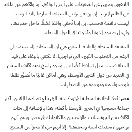
اللاهوتي بصيرتي عن التعقيدات على أرض الواقع، أو، والأهم من ذلك،
عن الظلم المتزايد. إن رواية إسرائيل الحديثة باعتبارها الملاذ الوحيد
ليست ناقصة فحسب، بل إنها تُخفي واقعًا مُقلقًا داخل حدودها،
وتُهمل صمود إخوتنا وأخواتنا في الدول المحيطة.
الحقيقة البسيطة والقابلة للتحقق هي أن المجتمعات المسيحية، على
الرغم من التحديات الكبيرة التي تواجهها، لا تكتفي بالبقاء على قيد
الحياة فحسب، بل تحافظ أيضًا على وجود راسخ يمتد لآلاف السنين
في العديد من دول الشرق الأوسط، وهي أماكن غالبًا ما تُصوَّر ظلمًا
بلوحة واسعة وموحدة من الاضطهاد.
مصر
: تُعدّ الطائفة القبطية الأرثوذكسية، التي يبلغ تعدادها الملايين، أكبر
جماعة مسيحية في الشرق الأوسط بأكمله، هذا بالإضافة إلى مئات
الآلاف من البروتستانت والإنجيليين والكاثوليك في مصر. ورغم أنهم
يواجهون تحديات أمنية ومجتمعية، إلا أنهم جزء لا يتجزأ من النسيج