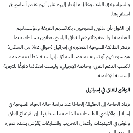
والسياسية في البلاد، وغالبًا ما يُنظر إليهم على أنهم عنصر أساسي في
استقرارها.
إن القول بأن ملايين المسيحيين، بكنائسهم العريقة ومؤسساتهم
التعليمية الواسعة وتأثيرهم الثقافي الراسخ، يعانون ببساطة، بينما
تزدهر الطائفة المسيحية الصغيرة في إسرائيل (حوالي 2% من السكان)
هو سوء فهم أو تحريف متعمد للحقائق. إنها حيلة خطابية مصممة
لكسب الدعم الغربي، وخاصة الإنجيلي، وليست انعكاسًا دقيقًا للتجربة
المسيحية الإقليمية.
الواقع المقلق في إسرائيل
تزداد الحاجة إلى الحقيقة إلحاحًا عند دراسة حالة الحياة المسيحية في
إسرائيل والأراضي الفلسطينية الخاضعة لسيطرتها. إن الارتفاع المقلق
والموثق في التهديدات وأعمال التخريب والمضايقات يُقوّض بشدة صورة
المجتمع المحمي.