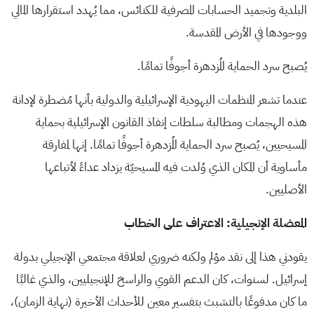
البلدية وتجميد الحسابات المصرفية للكنائس، مما يُهدد استقرارها المالي
ووجودها في الأرض المقدسة.
يُصبح سرد الحماية المُزدهرة أجوفًا تمامًا.
عندما تشعر المنظمات اليهودية الإسرائيلية والدولية بأنها مُضطرة لإدانة
هذه الهجمات ومطالبة سلطات إنفاذ القانون الإسرائيلية بحماية
المسيحيين، يُصبح سرد الحماية المُزدهرة أجوفًا تمامًا. إنها لمفارقة
مأساوية أن المكان الذي وُلدت فيه المسيحيّة يزداد عداءً لأتباعها
الأصليين.
المعضلة الإنجيلية: الاعتراف على الخطاب
يقودني هذا إلى نقد مؤلم ولكنه ضروري لعلاقة مجتمعي الإنجيلي بدولة
إسرائيل. لسنوات، كان الدعم القوي والراسخ للإنجيليين، والذي غالبًا
ما كان مدفوعًا بالتشبث بتفسير معين للأحداث الأخيرة (نهاية الزمان)،