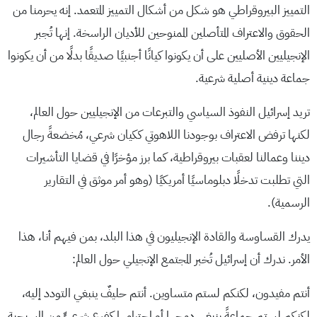
التمييز البيروقراطي هو شكل من أشكال التمييز المتعمد. إنه يحرمنا من
الحقوق والاعتراف المتأصلين الممنوحين للأديان الراسخة. إنها تُجبر
الإنجيليين الأصليين على أن يكونوا كيانًا أجنبيًا صديقًا بدلًا من أن يكونوا
جماعة دينية أصلية شرعية.
تريد إسرائيل النفوذ السياسي والتبرعات من الإنجيليين حول العالم،
لكنها ترفض الاعتراف بوجودنا اللاهوتي ككيان شرعي، مُخضعةً رجال
ديننا وعمالنا لعقبات بيروقراطية، كما برز مؤخرًا في قضايا التأشيرات
التي تطلبت تدخلًا دبلوماسيًا أمريكيًا (وهو أمر موثق في التقارير
الرسمية).
يدرك القساوسة والقادة الإنجيليون في هذا البلد، بمن فيهم أنا، هذا
الأمر. ندرك أن إسرائيل تُخبر المجتمع الإنجيلي حول العالم:
أنتم مفيدون، لكنكم لستم متساوين. أنتم حليفٌ ينبغي التودد إليه،
لكنكم لستم جماعةً ينبغي دمجها أو احترامها كفرعٍ شرعيٍّ من المسيحية