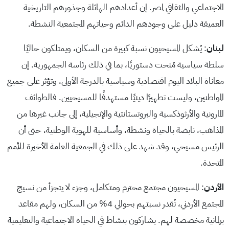
الاجتماعي والثقافي لمصر. إن أعدادهم الهائلة وجذورهم التاريخية
العميقة دليل على وجودهم الدائم وحياتهم المجتمعية النشطة.
لبنان
: يُشكل المسيحيون نسبة كبيرة من السكان، ويمتلكون حاليًا
سلطة سياسية مُنحت دستوريًا، بما في ذلك رئاسة الجمهورية. إن
معاناة البلاد اليوم اقتصادية وسياسية بالدرجة الأولى، وتؤثر على جميع
المواطنين، وليست تطهيرًا دينيًا مستهدفًا للمسيحيين. فالطوائف
المارونية والأرثوذكسية والبروتستانتية والإنجيلية، إلى جانب غيرها من
المذاهب، نابضة بالحياة ونشطة، وأساسية للهوية الوطنية، حتى أن
الرئيس مسيحي، وقد شهد على ذلك في الجمعية العامة الأخيرة للأمم
المتحدة.
الأردن
: المسيحيون مجتمع محترم ومتكامل، وجزء لا يتجزأ من نسيج
المجتمع الأردني، تُقدر نسبتهم بحوالي 4% من السكان، ولهم مقاعد
برلمانية مخصصة لهم. يشاركون بنشاط في الحياة الاجتماعية والتعليمية