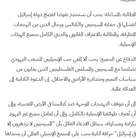
المطالبة بالمساءلة: يجب أن نستخدم نفوذنا لفضح دولة إسرائيل
لفشلها في حماية المسيحيين والكنائس ورجال الدين من الهجمات
المتطرفة، والمطالبة بالاعتراف القانوني والديني الكامل بجميع الهيئات
الإنجيلية.
الدفاع عن الجميع: يجب ألا يُلغي حب الإنجيليين للشعب اليهودي
تضامننا مع المسيحيين والمسلمين الفلسطينيين الذين يعانون من
سياسات التمييز ومصادرة الأراضي والاحتلال. إن الدعوة الكتابية إلى
العدالة عالمية.
الى أن تتوقف التهديدات الموجهة ضد كنائسنا في الأرض المقدسة، وإلى
أن تُعترف طوائفنا الإنجيلية بالكامل، وإلى أن يُعامل جميع غير اليهود
بكرامة ومساواة، سيظل الادعاء القائل بأن “المسيحيين لا يزدهرون إلا
في إسرائيل” خرافة أنانية يجب على المجتمع الإنجيلي العالمي أن يتحداها