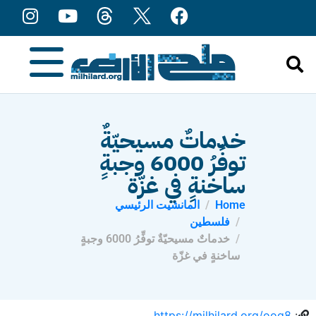
content
خدماتٌ مسيحيّةٌ
توفِّرُ 6000 وجبةٍ
ساخنةٍ في غزّة
Home
المانشيت الرئيسي
فلسطين
خدماتٌ مسيحيّةٌ توفِّرُ 6000 وجبةٍ
ساخنةٍ في غزّة
https://milhilard.org/ooq8
: