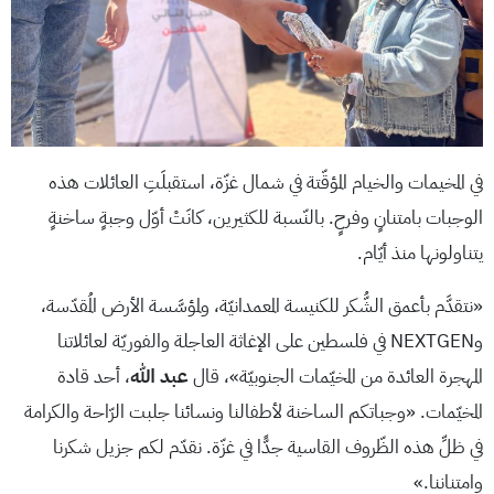
في المخيمات والخيام المؤقّتة في شمال غزّة، استقبلَتِ العائلات هذه
الوجبات بامتنانٍ وفرحٍ. بالنّسبة للكثيرين، كانَتْ أوّل وجبةٍ ساخنةٍ
يتناولونها منذ أيّام.
«نتقدَّم بأعمق الشُّكر للكنيسة المعمدانيّة، ولمؤسَّسة الأرض المُقدّسة،
وNEXTGEN في فلسطين على الإغاثة العاجلة والفوريّة لعائلاتنا
المهجرة العائدة من المخيّمات الجنوبيّة»، قال
عبد الله
، أحد قادة
المخيّمات. «وجباتكم الساخنة لأطفالنا ونسائنا جلبت الرّاحة والكرامة
في ظلِّ هذه الظّروف القاسية جدًّا في غزّة. نقدّم لكم جزيل شكرنا
وامتناننا.»