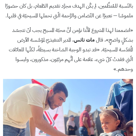
بالنّسبة للمُنظِّمين، لم يكُن الهدف مجرَّد تقديم الطّعام، بل كان حضورًا
ملموسًا — تعبيرًا عن التّضامن والرَّحمة الّتي تحملها المسيحيّة في قلبها.
«انضممنا لهذا المشروع لأنَّنا نؤمن أنَّ محبّة المسيح يجب أنْ تتجسّد
بشكلٍ واضحٍ»، قال
مات نانس
، المدير التنفيذيّ لمؤسَّسة الأرض
المُقدّسة المسيحيّة. «قد تبدو الوجبة السّاخنة بسيطةً، لكنَّها للعائلات
الّتي فقدتْ كلّ شيء، علامة على أنَّهم مرئيّون، مذكورون، وليسوا
وحدهم.»