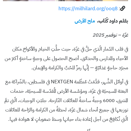
https://milhilard.org/ooq8
:
بقلم داود كُتّاب،
ملح الأرض
غزّة – نوفمبر 2025
في قلب الدّمار الّذي حلَّ في غزّة، حيث حلَّتِ الخيام والأكواخ مكان
الأحياء والمدارس والحدائق، أصبح الحصول على وجبةٍ ساخنةٍ أكثرَ من
مجرّد حاجةٍ غذائيّةٍ — إنَّها رمزٌ للحُبِّ والكرامة والإيمان.
في أوائل الشَّهر، قدَّمَتْ مُنظّمة NEXTGEN في فلسطين، بالشّراكة مع
البعثة المسيحيّة في غزّة، ومؤسَّسة الأرض المُقدّسة المسيحيّة، خدمات
المشرق، 6000 وجبةً ساخنةً للعائلات النّازحة. جلبَتِ الوجبات، الّتي تمَّ
توزيعها في جميع أنحاء شمال غزّة، لحظةً من الكرامة والرّاحة للعائلات
الّتي تُكافِحُ من أجل إعادة بناء حياتها وسط صعوباتٍ لا هوادة فيها.