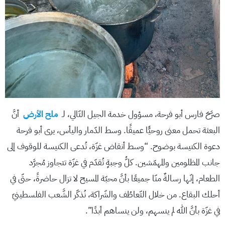
صرَّحَ فارس أبو فرحة، مسؤول خدمة الجيل التّالي، لـ
ملح الأرض
أنَّ
البعثة تحمل معنى روحيًّا عميقًا. وسط الدّمار واليأس، يرى أبو فرحة
دعوة الكنيسة بوضوح. “وسط أنقاض غزّة، تُدعى الكنيسة للوقوف إلى
جانب المظلومين والمهمّشين. كلُّ وجبةٍ تُقدّم في غزّة تتجاوز مُجرَّد
الطعام، إنّها رسالةٌ منّا جميعًا بأنَّ محبّة المسيح لا تزال حاضرةً، حتّى في
أحلك البقاع. من خلال التّعاطُف والشّراكة، نُذكّر الشَّعب الفلسطينيّ
في غزّة بأنَّ الله لم ينسهم، ولن ينساهم أبدًا”.