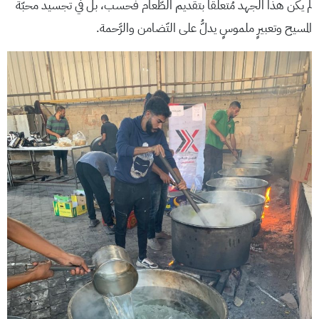
لم يكن هذا الجهد مُتعلِّقًا بتقديم الطّعام فحسب، بل في تجسيد محبّة
المسيح وتعبيرٍ ملموسٍ يدلُّ على التّضامن والرَّحمة.