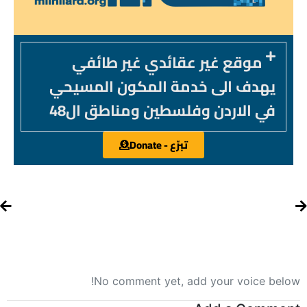
موقع غير عقائدي غير طائفي
يهدف الى خدمة المكون المسيحي
في الاردن وفلسطين ومناطق ال48
تبرّع - Donate
No comment yet, add your voice below!