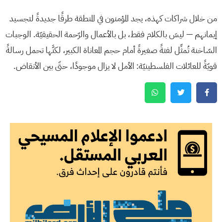
من خلال شراكات كهذه، يجد المؤمنون في المنطقة طرقًا جديدةً لتجسيد
إيمانهم — ليسَ بالكلام فقط، بل بالأعمال والرّحمة الحقيقيّة. الوجبات
السّاخنة تُمثِّل لفتةً صغيرةً أمام حجم المعاناة الكبير، لكنَّها تحمل رسالةً
قويّةً للعائلات الفلسطينيّة: الأمل لا يزال موجودًا، حتّى بين الأنقاض.