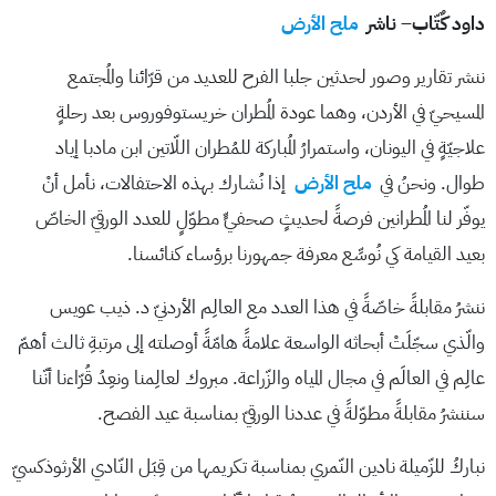
داود كٌتّاب
–
ناشر
ملح الأرض
ننشر تقارير وصور لحدثين جلبا الفرح للعديد من قرّائنا والمُجتمع
المسيحيّ في الأردن، وهما عودة المُطران خريستوفوروس بعد رحلةٍ
علاجيّةٍ في اليونان، واستمرارُ المُباركة للمُطران اللّاتين ابن مادبا إياد
طوال. ونحنُ في
ملح الأرض
إذا نُشارك بهذه الاحتفالات، نأمل أنْ
يوفّر لنا المُطرانين فرصةً لحديثٍ صحفيٍّ مطوّلٍ للعدد الورقيّ الخاصّ
بعيد القيامة كي نُوسِّع معرفة جمهورنا برؤساء كنائسنا.
ننشرُ مقابلةً خاصّةً في هذا العدد مع العالِم الأردنيّ د. ذيب عويس
والّذي سجّلَتْ أبحاثه الواسعة علامةً هامّةً أوصلته إلى مرتبةِ ثالث أهمّ
عالِم في العالَم في مجال المياه والزّراعة. مبروك لعالِمنا ونعِدُ قُرّاءنا أنّنا
سننشرُ مقابلةً مطوّلةً في عددنا الورقيّ بمناسبة عيد الفصح.
نباركُ للزّميلة نادين النّمري بمناسبة تكريمها من قِبَل النّادي الأرثوذكسيّ