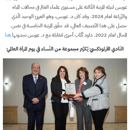
عويس لنيله المرتبة الثّالثة على مستوى علماء العالم في مجالات المياه
والزّراعة لعام 2024. وقد كان د. عويس، وهو العربيّ الوحيد الّذي
حصل على هذا التّصنيف العالي، قد حقّق المرتبة الخامسة في نفس
المجال لعام 2022. داود كُتّاب أجرى مُقابلة مع د. عويس تجدونها
هنا
النّادي الأرثوذكسيّ يُكرِّم مجموعة من النّساء في يوم المرأة العالميّ