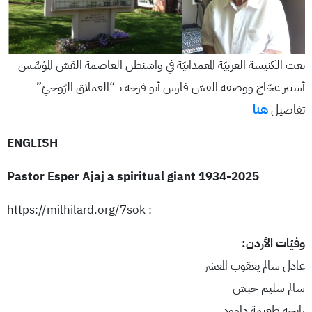
نعت الكنيسة العربيّة المعمدانيّة في واشنطن العاصمة القسّ المؤسِّس
أسبير عجّاج ووصفه القسّ فارس أبو فرحة بـ “العملاق الرّوحيّ”
تفاصيل
هنا
ENGLISH
Pastor Esper Ajaj a spiritual giant 1934-2025
: https://milhilard.org/7sok
وفيّات الأردن:
عادل سالم يعقوب المعشر
سالم سليم حبش
رابحه طعيمة داوود