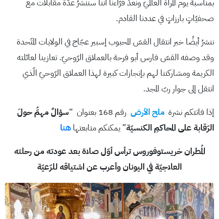
بمناسبة يوم المرأة العالميّ ونعدُ قرّاءنا أنّنا سننشرُ عدّة مقابلات مع
صحفيّاتٍ بارزاتٍ في عددنا القادم.
ننشرُ أيضًا خبر انتقال القسّ المحبوب إسبير عجّاج في الولايات المتّحدة
وقد وصفه القسّ فارس أبو فرحة بالعملاق الرّوحيّ. تعازينا لعائلته
الكريمة ومشاركتنا لهم بإنجازات كبيرة لهذا العملاق الرّوحيّ الّذي
انتقل إلى جوار ربّ المجد.
إذا فاتتكم نشرة
ملح الأرض
رقم 168 بعنوان “
سؤالٌ مهمُّ حولَ
الرّقابة على المحاكمِ الكنسيّة
” يمكنكم متابعتها
هنا
المُطران خريستوفوروس ترأس أوّل صلاة بعد عودته من رحلته
العلاجيّة في اليونان وأعرب عن اشتياقه للرّعيّة