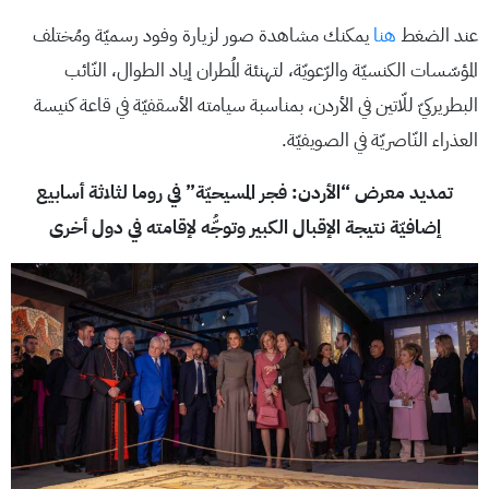
عند الضغط
هنا
يمكنك مشاهدة صور لزيارة وفود رسميّة ومُختلف
المؤسّسات الكنسيّة والرّعويّة، لتهنئة المُطران إياد الطوال، النّائب
البطريركيّ للّاتين في الأردن، بمناسبة سيامته الأسقفيّة في قاعة كنيسة
العذراء النّاصريّة في الصويفيّة.
تمديد معرض “الأردن: فجر المسيحيّة” في روما لثلاثة أسابيع
إضافيّة نتيجة الإقبال الكبير وتوجُّه لإقامته في دول أخرى