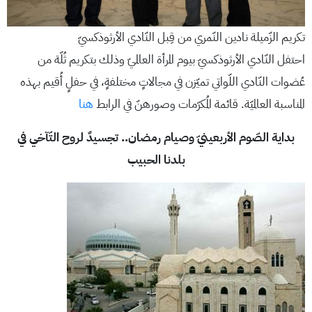
تكريم الزّميلة نادين النّمري من قِبل النّادي الأرثوذكسيّ
احتفل النّادي الأرثوذكسيّ بيوم المرأة العالميّ وذلك بتكريم ثُلّة من
عُضوات النّادي اللّواتي تميّزن في مجالاتٍ مختلفةٍ، في حفلٍ أُقيم بهذه
المناسبة العالميّة. قائمة المُكرّمات وصورهنّ في الرابط
هنا
بداية الصّوم الأربعينيّ وصيام رمضان.. تجسيدٌ لروح التّآخي في
بلدنا الحبيب