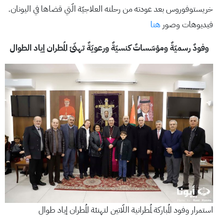
خريستوفوروس بعد عودته من رحلته العلاجيّة الّتي قضاها في اليونان.
فيديوهات وصور
هنا
وفودٌ رسميّةٌ ومؤسّساتٌ كنسيّةٌ ورعويّةٌ تهنّئ المُطران إياد الطوال
استمرار وفود المُباركة لمُطرانية اللّاتين لتهنئة المُطران إياد طوال