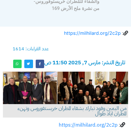
والشّفاء للمُطران خريستوفوروس-
من نشرة ملح الأرض 169
https://milhilard.org/2c2p
:
عدد القراءات: 1614
تاريخ النشر: مارس 7, 2025 11:50 ص
من اليمين وفود تبارك بشفاء المطران خريستفوروس وتهنء
المطران اياد طوال
https://milhilard.org/2c2p
: