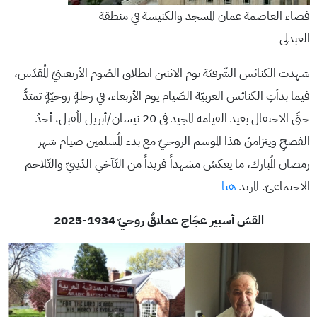
فضاء العاصمة عمان المسجد والكنيسة في منطقة
العبدلي
شهدت الكنائس الشّرقيّة يوم الاثنين انطلاق الصّوم الأربعينيّ المُقدّس،
فيما بدأتِ الكنائس الغربيّة الصّيام يوم الأربعاء، في رحلةٍ روحيّةٍ تمتدُّ
حتّى الاحتفال بعيد القيامة المجيد في 20 نيسان/أبريل المُقبل، أحدُ
الفصحِ ويتزامنُ هذا الموسم الروحيّ مع بدء المُسلمين صيام شهر
رمضان المُبارك، ما يعكسُ مشهداً فريداً من التّآخي الدّينيّ والتّلاحم
الاجتماعيّ. المزيد
هنا
القسّ أسبير عجّاج عملاقٌ روحيّ 1934-2025