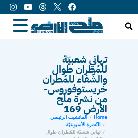
content
تهاني شعبيّة
للمُطران طوال
والشّفاء للمُطران
خريستوفوروس-
من نشرة ملح
الأرض 169
Home
المانشيت الرئيسي
النّشرة الأسبوعيّة
تهاني شعبيّة للمُطران طوال