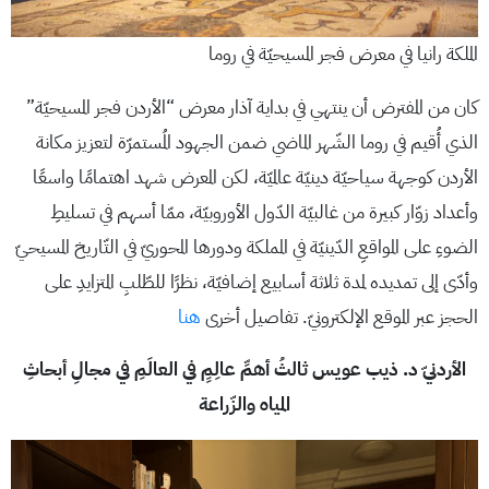
الملكة رانيا في معرض فجر المسيحيّة في روما
كان من المفترض أن ينتهي في بداية آذار معرض “الأردن فجر المسيحيّة”
الذي أُقيم في روما الشّهر الماضي ضمن الجهود المُستمرّة لتعزيز مكانة
الأردن كوجهة سياحيّة دينيّة عالميّة، لكن المعرض شهد اهتمامًا واسعًا
وأعداد زوّار كبيرة من غالبيّة الدّول الأوروبيّة، ممّا أسهم في تسليطِ
الضوءِ على المواقعِ الدّينيّة في المملكة ودورها المحوريّ في التّاريخ المسيحيّ
وأدّى إلى تمديده لمدة ثلاثة أسابيع إضافيّة، نظرًا للطّلبِ المتزايدِ على
الحجز عبر الموقع الإلكترونيّ. تفاصيل أخرى
هنا
الأردنيّ د. ذيب عويس ثالثُ أهمِّ عالِمٍ في العالَمِ في مجالِ أبحاثِ
المياه والزّراعة