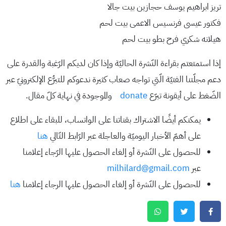
تريز ابراهيم يوسف حجازين بيت جالا
فكتور عيسى فرنسيس الاعمى بيت لحم
هيلانه شكري فرح بطو بيت لحم
إذا استمتعتم بقراءة النّشرة الحاليّة وإذا كان لديكم الرّغبة والقدرة على
دعم مجلّتنا الفتيّة الّتي تواجه صعاب كثيرة ندعوكم للتبرُّع الإلكترونيّ عبر
الضّغط على أيقونة تبرّع
donate
والموجودة في نهاية كلّ مقال.
يمكنكم أيضًا الاشتراك بقناتنا على الواتساب، للبقاء على اطلاع
على أهمّ الأخبار اليوميّة والعاجلة عبر الرّابط التّالي
هنا
للحصول على النّشرة أو إلغاء الحصول عليها الرّجاء إعلامنا
عبر
milhilard@gmail.com
للحصول على النّشرة أو إلغاء الحصول عليها الرجاء إعلامنا
هنا