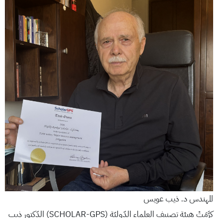
المهندس د. ذيب عويس
كرَّمَتْ هيئة تصنيف العلماء الدّوليّة (SCHOLAR-GPS) الدّكتور ذيب