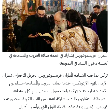
المُطران خريستوفورس يُشارك في خدمة صلاة الغروب والمسامحة في
كنيسة دخول السيّد في الصويفيّة
ترأس صاحب السّيادة المُطران خريستوفوروس الجزيل الاحترام، مُطران
الأردن للرّوم الأرثوذكس، خدمة صلاة الغروب والمُسامحة مساء يوم
الأحد 2 آذار 2025 في كاتدرائيّة دخول السيّد إلى الهيكل بمنطقة
الصويفيّة – عمّان، وذلك بمشاركة لفيف من الآباء الكهنة وحضور عدد
كبير من المؤمنين وتعدّ هذه الصّلاة الأولى الّتي يترأسها المُطران