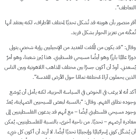
التعاطف”.
أقر منصور بأن هويته قد تُشكل تحديًا لمختلف الأطراف، لكنه يعتقد أنها
تُمكّنه من تعزيز الحوار بشكل فريد.
وقال: “قد يكون من المُلفت للعديد من الإنجيليين رؤية شخصٍ يتولى
دورًا عالميًا بارزًا وهو أيضًا مسيحي فلسطيني. هذا يُبرز شعبنا، وهو أمرٌ
يُسعدني. أودّ أن أكون جسرًا بين مختلف المذاهب اللاهوتية وبين الناس
الذين يحملون آراءً مُختلفة تمامًا حول الأرض المقدسة”.
أكد أنه لا يرغب في الخوض في السياسة الحزبية، لكنه يأمل أن يُوسّع
وجوده نطاق الفهم. وقال: “بالنسبة لبعض المسيحيين الصهاينة، يُعدّ
وجود مسيحي فلسطيني أيضًا – مع أنهم قد يدعون الفلسطينيين إلى
مغادرة أرضهم – تحديًا. من ناحية أخرى، بالنسبة للفلسطينيين، يُمكن
أن يُشكّل كوني إسرائيليًا وإنجيليًا تحديًا أيضًا. لا أريد أن أكون كل شيء