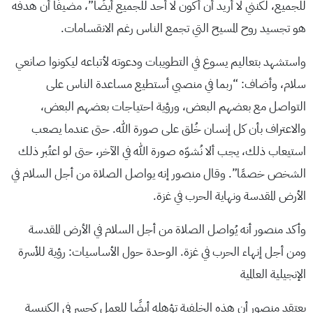
للجميع، لكنني لا أريد أن أكون لا أحد للجميع أيضًا”، مضيفًا أن هدفه
هو تجسيد روح المسيح التي تجمع الناس رغم الانقسامات.
واستشهد بتعاليم يسوع في التطويبات ودعوته لأتباعه ليكونوا صانعي
سلام، وأضاف: “ربما في منصبي أستطيع مساعدة الناس على
التواصل مع بعضهم البعض، ورؤية احتياجات بعضهم البعض،
والاعتراف بأن كل إنسان خُلق على صورة الله. حتى عندما يصعب
استيعاب ذلك، يجب ألا نُشوّه صورة الله في الآخر، حتى لو اعتُبر ذلك
الشخص خصمًا”. وقال منصور إنه يواصل الصلاة من أجل السلام في
الأرض المقدسة ونهاية الحرب في غزة.
وأكد منصور أنه يُواصل الصلاة من أجل السلام في الأرض المقدسة
ومن أجل إنهاء الحرب في غزة. الوحدة حول الأساسيات: رؤية للأسرة
الإنجيلية العالمية
يعتقد منصور أن هذه الخلفية تؤهله أيضًا للعمل كجسر في الكنيسة