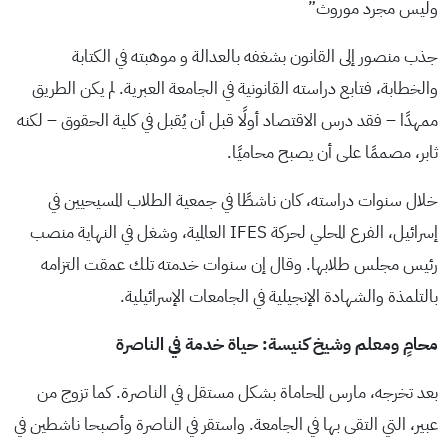
وليس مجرد موروث”
جذب منصور إلى القانون بشغفه بالعدالة و موهبته في الكتابة
والخطابة، فتابع دراسته القانونية في الجامعة العبرية. لم يكن الطريق
ممهدًا – فقد درس الاقتصاد أولًا قبل أن يُقبل في كلية الحقوق – لكنه
ثابر، مصممًا على أن يصبح محاميًا.
خلال سنوات دراسته، كان ناشطًا في جمعية الطلاب المسيحيين في
إسرائيل، الفرع المحلي لحركة IFES العالمية، وشغل في النهاية منصب
رئيس مجلس طلابها. وقال إن سنوات خدمته تلك عمقت التزامه
بالتلمذة والشهادة الإنجيلية في الجامعات الإسرائيلية.
محامٍ ومعلم وشيخ كنيسة: حياة خدمة في الناصرة
بعد تخرجه، مارس المحاماة بشكل مستقل في الناصرة. كما تزوج من
عبير، التي التقى بها في الجامعة. واستقر في الناصرة وأصبحا ناشطين في