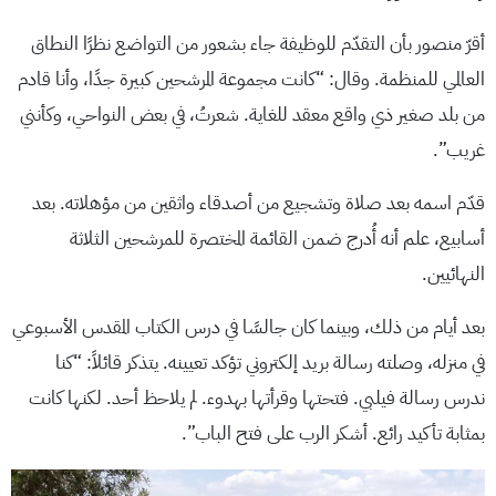
أقرّ منصور بأن التقدّم للوظيفة جاء بشعور من التواضع نظرًا النطاق
العالمي للمنظمة. وقال: “كانت مجموعة المرشحين كبيرة جدًا، وأنا قادم
من بلد صغير ذي واقع معقد للغاية. شعرتُ، في بعض النواحي، وكأنني
غريب”.
قدّم اسمه بعد صلاة وتشجيع من أصدقاء واثقين من مؤهلاته. بعد
أسابيع، علم أنه أُدرج ضمن القائمة المختصرة للمرشحين الثلاثة
النهائيين.
بعد أيام من ذلك، وبينما كان جالسًا في درس الكتاب المقدس الأسبوعي
في منزله، وصلته رسالة بريد إلكتروني تؤكد تعيينه. يتذكر قائلاً: “كنا
ندرس رسالة فيلبي. فتحتها وقرأتها بهدوء. لم يلاحظ أحد. لكنها كانت
بمثابة تأكيد رائع. أشكر الرب على فتح الباب”.