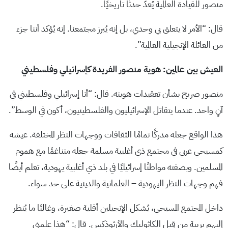
منصور للقيادة العالمية يُعدّ حدثًا تاريخيًا.
قال: “الأمر لا يتعلق بي وحدي، بل إنه يُبرز مجتمعنا. إنه يُؤكد أننا جزء
من العائلة الإنجيلية العالمية”.
العيش بين عالمين: هوية منصور الفريدة كإسرائيلي وفلسطيني
منصور صريح بشأن تعقيدات هويته. قال: “أنا إسرائيلي وفلسطيني في
آنٍ واحد. عندما يتقاتل الإسرائيليون والفلسطينيون، أكون في الوسط”.
هذا الواقع جعله مدركًا تمامًا الثقافات ووجهات النظر المختلفة. عيشه
كمسيحي عربي في مجتمع ذي أغلبية مسلمة جعله متناغمًا مع هموم
المسلمين. وبصفته مواطنًا إسرائيليًا في بلد ذي أغلبية يهودية، تعلم أيضًا
فهم وجهات النظر اليهودية – العلمانية والدينية على حد سواء.
داخل المجتمع المسيحي، يُشكل الإنجيلين أقلية صغيرة، وغالبًا ما يُنظر
إليهم بريبة من قِبل الكاثوليك والأرثوذكس. قال: “هذا علمني