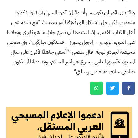
وأقرّ بأن الأمر لن يكون سهلًا. وقال: “من السهل أن نقول: كونوا
متحدين، لكن حل المشاكل التي تُفرّقنا أمر صعب”. “مع ذلك، نحن
أهل الكتاب المقدس. إذا استطعنا أن نضع جانبًا ما هو ثانوي ونحافظ
على الشيء الرئيسي – إنجيل يسوع – فسنكون مباركين”. وفي معرض
تلخيصه لجوهر نهجه، قال منصور: “أسعى جاهدًا لأكون على مثال
المسيح، فأجمع الناس. يسوع هو أمير السلام، وقد دعانا أن نكون
صانعي سلام. هذه هي رسالتي”.