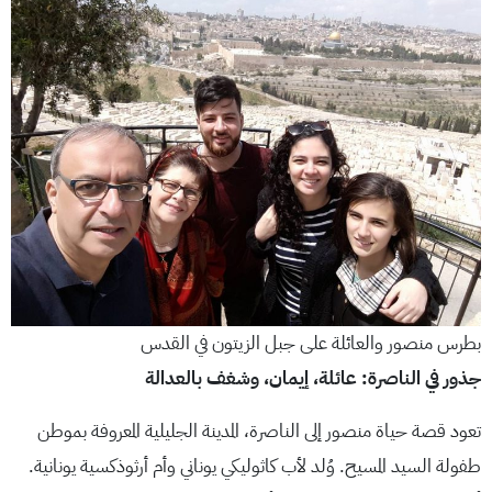
بطرس منصور والعائلة على جبل الزيتون في القدس
جذور في الناصرة: عائلة، إيمان، وشغف بالعدالة
تعود قصة حياة منصور إلى الناصرة، المدينة الجليلية المعروفة بموطن
طفولة السيد المسيح. وُلد لأب كاثوليكي يوناني وأم أرثوذكسية يونانية.