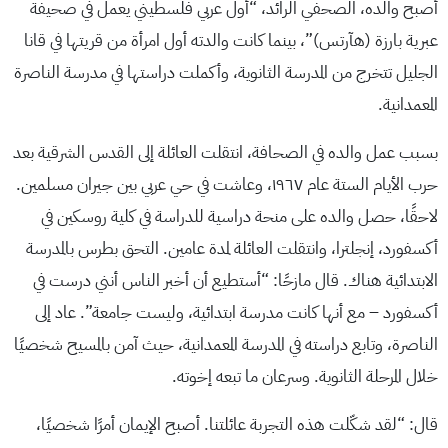
أصبح والده، الصحفي الرائد، “أول عربي فلسطيني يعمل في صحيفة
عبرية بارزة (هآرتس)”، بينما كانت والدته أول امرأة من قريتها في قانا
الجليل تتخرج من المدرسة الثانوية، وأكملت دراستها في مدرسة الناصرة
المعمدانية.
بسبب عمل والده في الصحافة، انتقلت العائلة إلى القدس الشرقية بعد
حرب الأيام الستة عام ١٩٦٧، وعاشت في حي عربي بين جيران مسلمين.
لاحقًا، حصل والده على منحة دراسية للدراسة في كلية روسكين في
أكسفورد، إنجلترا، وانتقلت العائلة لمدة عامين. التحق بطرس بالمدرسة
الابتدائية هناك. قال مازحًا: “أستطيع أن أخبر الناس أنني درست في
أكسفورد – مع أنها كانت مدرسة ابتدائية، وليست جامعة”. عاد إلى
الناصرة، وتابع دراسته في المدرسة المعمدانية، حيث آمن بالمسيح شخصيًا
خلال المرحلة الثانوية. وسرعان ما تبعه إخوته.
قال: “لقد شكّلت هذه التجربة عائلتنا. أصبح الإيمان أمرًا شخصيًا،