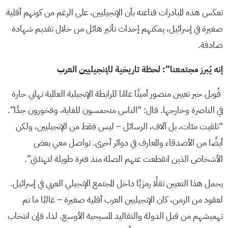
تعكس هذه المبادرات قناعته بأن الإنجيليين، على الرغم من كونهم أقلية
صغيرة في إسرائيل، يمكنهم إحداث تأثير هائل من خلال تقديم شهادة
صادقة.
إنه يُبرز مجتمعنا”: لحظة تاريخية للإنجيليين العرب
قُوبل خبر تعيين منصور أمينًا عامًا للرابطة الإنجيلية العالمية تهاني حارة
في الناصرة وخارجها. قال: “الناس متحمسون للغاية، وفخورون جدًا”.
“تلقيت مئات، بل آلاف، الرسائل – ليس فقط من الإنجيليين، ولكن
أيضًا من الأصدقاء والمعارف في دوائر أخرى. تواصل معي بعض
الأشخاص الذين انقطعت عنهم الصلة منذ فترة طويلة لتهنئتي”.
يحمل هذا التعيين ثقلًا رمزيًا داخل المجتمع الإنجيلي العربي في إسرائيل.
لعقود من الزمن، كان الإنجيليين العرب أقلية صغيرة – غالبًا ما تم
تهميشهم من قبل الدولة والتقاليد المسيحية الأوسع. لذا، فإن انتخاب