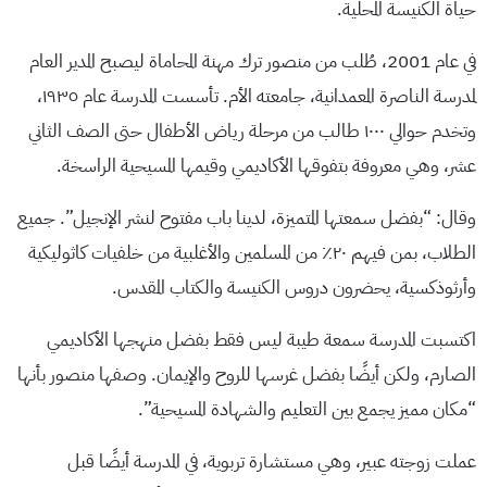
حياة الكنيسة المحلية.
في عام 2001، طُلب من منصور ترك مهنة المحاماة ليصبح المدير العام
لمدرسة الناصرة المعمدانية، جامعته الأم. تأسست المدرسة عام ١٩٣٥،
وتخدم حوالي ١٠٠٠ طالب من مرحلة رياض الأطفال حتى الصف الثاني
عشر، وهي معروفة بتفوقها الأكاديمي وقيمها المسيحية الراسخة.
وقال: “بفضل سمعتها المتميزة، لدينا باب مفتوح لنشر الإنجيل”. جميع
الطلاب، بمن فيهم ٢٠٪ من المسلمين والأغلبية من خلفيات كاثوليكية
وأرثوذكسية، يحضرون دروس الكنيسة والكتاب المقدس.
اكتسبت المدرسة سمعة طيبة ليس فقط بفضل منهجها الأكاديمي
الصارم، ولكن أيضًا بفضل غرسها للروح والإيمان. وصفها منصور بأنها
“مكان مميز يجمع بين التعليم والشهادة المسيحية”.
عملت زوجته عبير، وهي مستشارة تربوية، في المدرسة أيضًا قبل