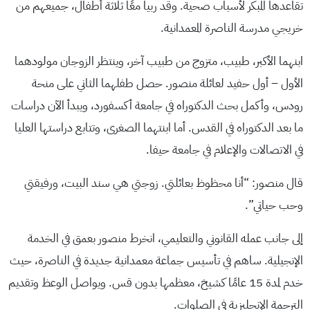
تقاعدها المبكر لأسباب صحية. وقد ربيا معًا ثلاثة أطفال، جميعهم من
خريجي مدرسة الناصرة المعمدانية.
ابنهما الأكبر، طبيب، متزوج من طبيب آخر، وينتظر الزوجان مولودهما
الأول – أول حفيد لعائلة منصور. حصل طفلهما الثاني على منحة
رودس، وأكمل بحث الدكتوراه في جامعة أكسفورد، ويبدأ الآن دراسات
ما بعد الدكتوراه في القدس. أما ابنتهما الصغرى، وتتابع دراستها العليا
في الاتصالات والإعلام في جامعة حيفا.
قال منصور: “أنا محظوظ بعائلتي. زوجتي هي سند البيت، ورفيقتي
وحب حياتي”.
إلى جانب عمله القانوني والتعليمي، انخرط منصور بعمق في الخدمة
الإنجيلية. ساهم في تأسيس جماعة معمدانية جديدة في الناصرة، حيث
خدم لمدة 15 عامًا كشيخ، معظمها بدون قس. ويواصل الوعظ وتقديم
الترجمة الإنجليزية في الصلوات.