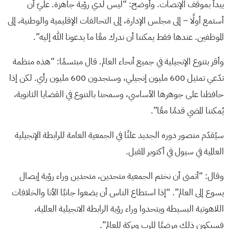
يبدأ بموقف الإنصات. وأوضح: “ليس لدي رؤية جاهزة. عليّ أن
أستمع أولًا – إلى مجلس الإدارة، إلى التحالفات الإقليمية والوطنية، إلى
الموظفين. عندها فقط يمكننا أن ندرك معًا ما يدعونا الله إليه”.
وأقر بتنوع الإنجيلية في جميع أنحاء العالم. قال مبتسمًا: “هذه منظمة
تدّعي تمثيل 600 مليون إنجيلي، وستجدون 600 مليون رأي. لكن إذا
حافظنا على جوهرها الأساسي، وسمحنا بالتنوع في القضايا الثانوية،
يُمكننا المضي قدمًا معًا”.
سيُقدّم منصور دوره الجديد علنًا في الجمعية العامة للرابطة الإنجيلية
العالمية في سيول في أكتوبر المقبل.
وقال: “أتمنى أن نختم الجمعية متحدين، متحدين وراء رؤية إيصال
يسوع إلى العالم”. “إذا استطاع الناس أن يضعوا جانبًا الأنا والخلافات
اللاهوتية البسيطة ويتحدوا وراء رؤية الرابطة الانجيلية العالمية،
فسيكون ذلك مرضيًا للرب وبركة للعالم”.