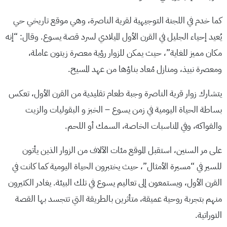
كما خدم في اللجنة التوجيهية لقرية الناصرة، وهي موقع تاريخي حي
يُعيد إحياء الجليل في القرن الأول الميلادي لسرد قصة يسوع. وقال: “إنه
مكان مميز للغاية”، حيث يمكن للزوار رؤية معصرة زيتون عاملة،
ومعصرة نبيذ، ومنازل مُعاد بناؤها من عهد المسيح.
يتشارك زوار قرية الناصرة وجبة طعام تقليدية من القرن الأول، تعكس
بساطة الحياة اليومية في زمن يسوع – الخبز و البقوليات والزيت
والفواكه، وفي المناسبات الخاصة، السمك أو اللحم.
على مر السنين، استقبل الموقع مئات الآلاف من الزوار الذين يأتون
للسير في “مسيرة الأمثال”، حيث يختبرون الحياة اليومية كما كانت في
القرن الأول، ويستمعون إلى تعاليم يسوع في تلك البيئة. يغادر الكثيرون
منهم بتجربة روحية عميقة، متأثرين بالطريقة التي تتجسد بها القصة
التوراتية.