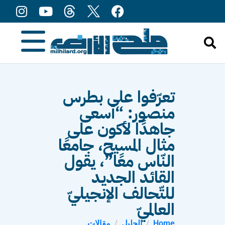
content
تعرّفوا على بطرس
منصور: “أسعى
جاهدًا لأكون على
مثال المسيح، جامعًا
النّاس معًا”، يقول
القائد الجديد
للتّحالف الإنجيليّ
العالميّ
Home
الجليل
مقالات