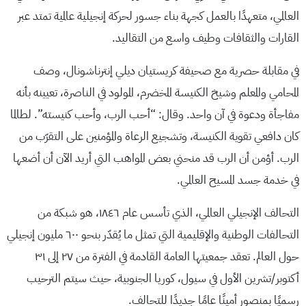
العالمي، متعهدًا بالعمل كجهة بناء جسور لحركة إنجيلية عالمية تمتد عبر
القارات والثقافات وطيف واسع من التقاليد.
في مقابلة حصرية مع صحيفة كريستيان ديلي إنترناشونال، وصف
المحامي والمعلم وشيخ الكنيسة المخضرم، المولود في الناصرة، تعيينه بأنه
مفاجأة ودعوة في آن واحد. وقال: “أحب الرب، وأحب كنيسته”. لطالما
كان دافعي تقوية الكنيسة، وتشجيع الرعاة والمؤمنين على التقرّب من
الرب. أؤمن أن الرب قد منحني بعض المواهب التي أريد الآن أن أضعها
في خدمة جسد المسيح العالمي.
التحالف الإنجيلي العالمي، الذي تأسس عام ١٨٤٦، هو شبكة من
التحالفات الوطنية والإقليمية التي تمثل ما يُقدّر بنحو ٦٠٠ مليون إنجيلي
حول العالم. تعقد جمعيتها العامة القادمة في الفترة من ٢٧ إلى ٣١
أكتوبر/تشرين الأول في سيول، كوريا الجنوبية، حيث سيتم الترحيب
رسميًا بمنصور أمينًا عامًا جديدًا للتحالف.