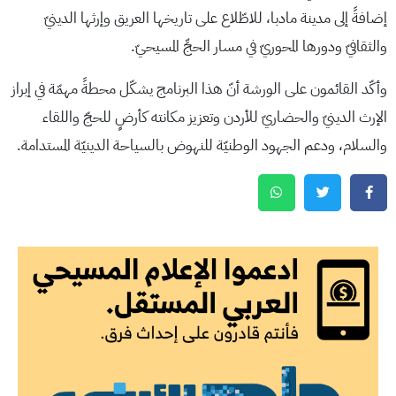
إضافةً إلى مدينة مادبا، للاطّلاع على تاريخها العريق وإرثها الدينيّ
والثقافيّ ودورها المحوريّ في مسار الحجِّ المسيحيّ.
وأكّد القائمون على الورشة أنّ هذا البرنامج يشكّل محطةً مهمّة في إبراز
الإرث الدينيّ والحضاريّ للأردن وتعزيز مكانته كأرضٍ للحجّ واللقاء
والسلام، ودعم الجهود الوطنيّة للنهوض بالسياحة الدينيّة المستدامة.