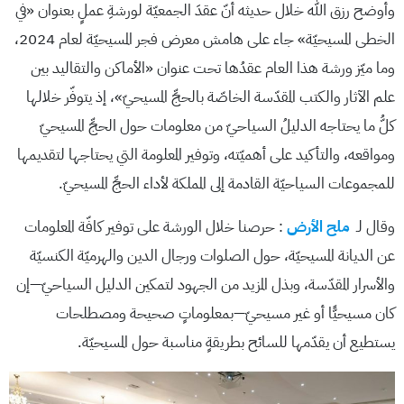
وأوضح رزق الله خلال حديثه أنّ عقدَ الجمعيّة لورشةِ عملٍ بعنوان «في
الخطى المسيحيّة» جاء على هامش معرض فجر المسيحيّة لعام 2024،
وما ميّز ورشة هذا العام عقدُها تحت عنوان «الأماكن والتقاليد بين
علم الآثار والكتب المقدّسة الخاصّة بالحجِّ المسيحيّ»، إذ يتوفّر خلالها
كلُّ ما يحتاجه الدليلُ السياحيّ من معلومات حول الحجِّ المسيحيّ
ومواقعه، والتأكيد على أهميّته، وتوفير المعلومة التي يحتاجها لتقديمها
للمجموعات السياحيّة القادمة إلى المملكة لأداء الحجِّ المسيحيّ.
وقال لـ
ملح الأرض
: حرصنا خلال الورشة على توفير كافّة المعلومات
عن الديانة المسيحيّة، حول الصلوات ورجال الدين والهرميّة الكنسيّة
والأسرار المقدّسة، وبذل المزيد من الجهود لتمكين الدليل السياحيّ—إن
كان مسيحيًّا أو غير مسيحيّ—بمعلوماتٍ صحيحة ومصطلحات
يستطيع أن يقدّمها للسائح بطريقةٍ مناسبة حول المسيحيّة.