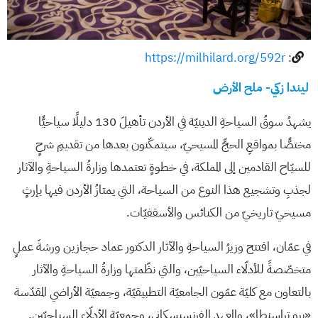
https://milhilard.org/592r
:
ليندا زكي- ملح الأرض
يشهدُ سوقُ السياحةِ الدينيّة في الأردن تأهيلَ 130 دليلًا سياحيًّا
مختصًّا بمواقعِ الحجِّ المسيحيّ، سيتمكّنون بعدها من تقديمِ شرحٍ
للسيّاح القادمين إلى المملكة، في خطوةٍ تعتمدها وزارةُ السياحةِ والآثار
لجذبِ وتشجيع هذا النوع من السياحة، التي يمتازُ الأردن فيها بإرثٍ
مسيحيّ تاريخيّ من الكنائس والأسقفيّات.
في عمّان، افتتح وزيرُ السياحةِ والآثار الدكتور عماد حجازين ورشةَ عملٍ
متخصّصةً للأدلّاء السياحيّين، والتي نظّمتها وزارةُ السياحةِ والآثار
بالتعاون مع كليّة عمّون الجامعيّة التطبيقيّة، وجمعيّة الأراضي المقدّسة
«برو تراسنطا»، والمعهد الفرنسيسكاني، وجمعيّة الأدلّاء السياحيّين.