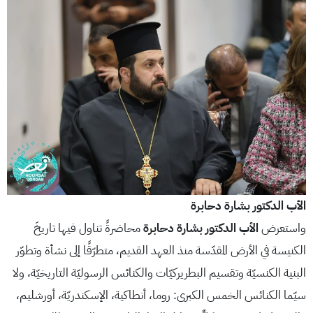
الأب
الدكتور بشارة دحابرة
واستعرض
الأب
الدكتور بشارة دحابرة
محاضرةً تناول فيها تاريخَ
الكنيسة في الأرض المقدّسة منذ العهد القديم، متطرّقًا إلى نشأة وتطوّر
البنية الكنسيّة وتقسيم البطريركيّات والكنائس الرسوليّة التاريخيّة، ولا
سيّما الكنائس الخمس الكبرى: روما، أنطاكية، الإسكندريّة، أورشليم،