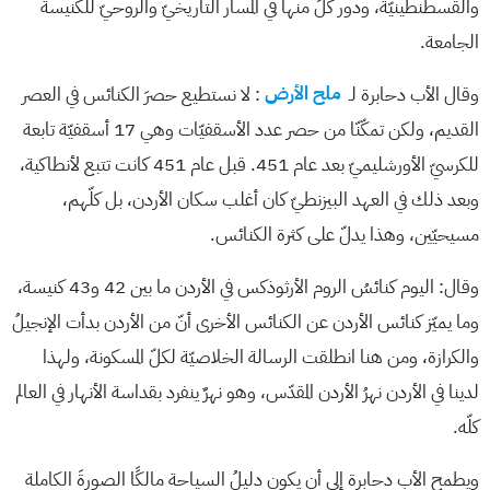
والقسطنطينيّة، ودور كلٍّ منها في المسار التاريخيّ والروحيّ للكنيسة
الجامعة.
وقال الأب دحابرة لـ
ملح الأرض
: لا نستطيع حصرَ الكنائس في العصر
القديم، ولكن تمكّنّا من حصر عدد الأسقفيّات وهي 17 أسقفيّة تابعة
للكرسيّ الأورشليميّ بعد عام 451. قبل عام 451 كانت تتبع لأنطاكية،
وبعد ذلك في العهد البيزنطيّ كان أغلب سكان الأردن، بل كلّهم،
مسيحيّين، وهذا يدلّ على كثرة الكنائس.
وقال: اليوم كنائسُ الروم الأرثوذكس في الأردن ما بين 42 و43 كنيسة،
وما يميّز كنائس الأردن عن الكنائس الأخرى أنّ من الأردن بدأت الإنجيلُ
والكرازة، ومن هنا انطلقت الرسالة الخلاصيّة لكلّ المسكونة، ولهذا
لدينا في الأردن نهرُ الأردن المقدّس، وهو نهرٌ ينفرد بقداسة الأنهار في العالم
كلّه.
ويطمح الأب دحابرة إلى أن يكون دليلُ السياحة مالكًا الصورةَ الكاملة