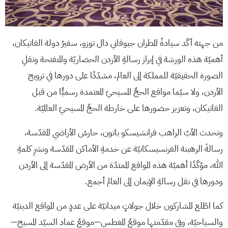
من جهته أكّد سيادةُ المطران جيوفاني دال توزو، سفيرُ دولة الفاتيكان،
أهميّة هذه الورشة في إبراز رسالةِ الأردن الحضاريّة والمنفتحة ونقلِ
الصورة الحقيقيّة للمملكة إلى العالم، مشدّدًا على دورها في ترويج
الأردن، ولا سيّما مواقع الحجِّ المسيحيّ المعتمدة رسميًّا من قبل
الفاتيكان، وتعزيز حضورها على خارطة الحجِّ المسيحيّ العالميّة.
وتحدث الأبُ الراهب فرانشيسكو باتون، حارسُ الأراضي المقدّسة،
رسالةَ الرهبنة الفرنسيسكانيّة عن خدمةِ الأماكن المقدّسة ونشرِ كلمةِ
الله، مؤكّدًا أهميّة هذه المواقع الممتدّة من الأرض المقدّسة إلى الأردن
ودورها في نقل رسالةِ الإيمان إلى العالم أجمع.
كما اطّلع المشاركون خلال جولاتٍ ميدانيّة على عددٍ من المواقع الدينيّة
والسياحيّة، وفي مقدّمتها موقعُ المغطس—موقعُ عماد السيّد المسيح—