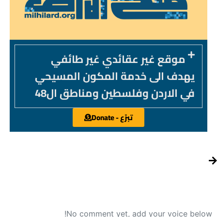
موقع غير عقائدي غير طائفي
يهدف الى خدمة المكون المسيحي
في الاردن وفلسطين ومناطق ال48
تبرّع - Donate
No comment yet, add your voice below!