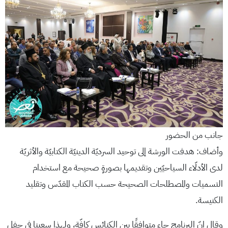
جانب من الحضور
وأضاف: هدفت الورشة إلى توحيد السرديّة الدينيّة الكتابيّة والأثريّة
لدى الأدلّاء السياحيّين وتقديمها بصورةٍ صحيحة مع استخدام
التسميات والمصطلحات الصحيحة حسب الكتاب المقدّس وتقليد
الكنيسة.
وقال إنّ البرنامج جاء متوافقًا بين الكنائس كافّة، ولهذا سعينا في حفل