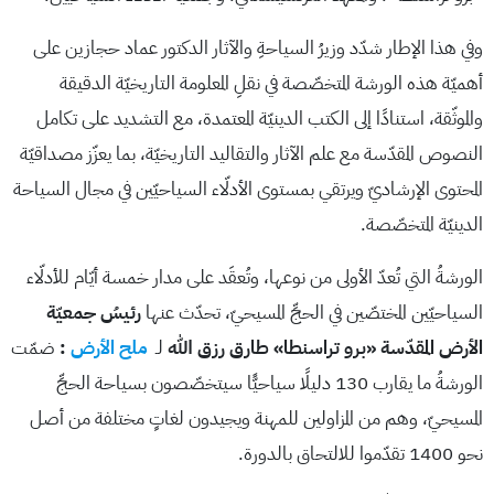
وفي هذا الإطار شدّد وزيرُ السياحةِ والآثار الدكتور عماد حجازين على
أهميّة هذه الورشة المتخصّصة في نقلِ المعلومة التاريخيّة الدقيقة
والموثّقة، استنادًا إلى الكتب الدينيّة المعتمدة، مع التشديد على تكامل
النصوص المقدّسة مع علم الآثار والتقاليد التاريخيّة، بما يعزّز مصداقيّة
المحتوى الإرشاديّ ويرتقي بمستوى الأدلّاء السياحيّين في مجال السياحة
الدينيّة المتخصّصة.
الورشةُ التي تُعدّ الأولى من نوعها، وتُعقَد على مدار خمسة أيّام للأدلّاء
السياحيّين المختصّين في الحجِّ المسيحيّ، تحدّث عنها
رئيسُ جمعيّة
الأرض المقدّسة «برو تراسنطا» طارق رزق الله
لـ
ملح الأرض
:
ضمّت
الورشةُ ما يقارب 130 دليلًا سياحيًّا سيتخصّصون بسياحة الحجِّ
المسيحيّ، وهم من المزاولين للمهنة ويجيدون لغاتٍ مختلفة من أصل
نحو 1400 تقدّموا للالتحاق بالدورة.