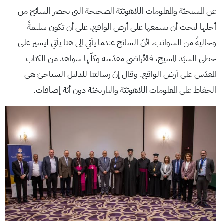
عن المسيحيّة والمعلومات اللاهوتيّة الصحيحة التي يحضر السائح من
أجلها ليحبّ أن يسمعها على أرض الواقع، على أن تكون سليمةً
وخاليةً من الشوائب، لأنّ السائح عندما يأتي إلى هنا يأتي ليسير على
خطى السيّد المسيح، فالأراضي مقدّسة وكلّها شواهد من الكتاب
المقدّس على أرض الواقع. وقال إنّ رسالتنا للدليل السياحيّ هي
الحفاظ على المعلومات اللاهوتيّة والتاريخيّة دون أيّة إضافات.