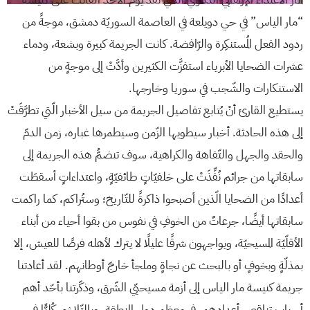
“مار الياس” في حي دويلعة في العاصمة السوريّة دمشق، موجةً من
ردود الفعل المُستنكِرة والرّافضة. كانت الجريمة كبيرة وبشعة، ودماء
عشرات الضحايا الأبرياء استفزَّت الكثيرين وأدَّتْ إلى موجةٍ من
الاستنكارات والشّجب في سوريا وخارجها.
يستطيع القارئ أنْ يُتابع تفاصيل الجريمة من سيل الأخبار الّتي تطرَّقَتْ
إلى هذه الحادثة. أخبار سيطويها الزّمن وسيطمرها غباره، زمن الدمّ
والحقد والجهل والتّفاهة والكراهية، سوف تنضمُّ هذه الجريمة إلى
سابقاتها من جرائم نُفِّذَتْ على خلفيّاتٍ طائفيّةٍ، واعتداءاتٍ أسقطَت
أعدادًا من الضحايا الّذين أصبحوا ذاكرةً للتّاريخ؛ وستُراكم، كما راكمت
سابقاتها أيضًا، جرعاتٌ من الخوفِ في نفوس من بقوا أحياء من أبناء
الأقلّيّة المسيحيّة، ويواجهون شرقًا عليلًا لا يترك لأهله فرصًا للعيش، إلا
بمذلّةٍ وبخوفٍ أو بالبحث عن نجاةٍ وملجأ خارجَ أوطانهم. لقد أعادتنا
جريمة كنيسة مار الياس إلى أزمة مسيحيّي الشّرق، وذكّرتنا بأحّد أهم
أسباب تناقص أعدادهم في معظم دول المنطقة، وبالتّلاشي كُليًّا في