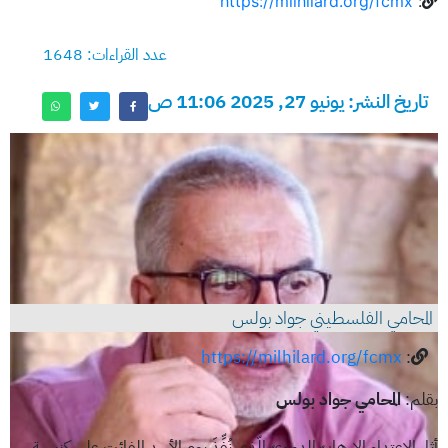
https://milhilard.org/fcmx
:
عدد القراءات: 1648
تاريخ النشر: يونيو 27, 2025 11:06 ص
المحامي الفلسطيني جواد بولس
https://milhilard.org/fcmx
:
بقلم:
المحامي جواد بولس
أثار الاعتداء الإرهابيّ الدمويّ الّذي نُفِّذَ يوم الأحد الفائت على كنيسة