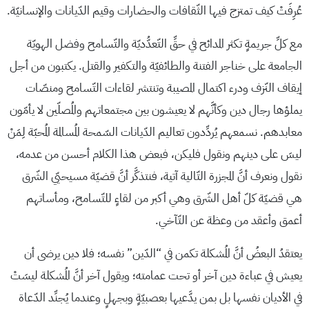
عُرِفَتْ كيف تمتزج فيها الثّقافات والحضارات وقيم الدّيانات والإنسانيّة.
مع كلِّ جريمةٍ تكثر المدائح في حقِّ التّعدُّديّة والتّسامح وفضل الهويّة
الجامعة على خناجر الفتنة والطائفيّة والتكفير والقتل. يكتبون من أجل
إيقاف النّزف ودرء اكتمال المصيبة وتنتشر لقاءات التّسامح ومنصّات
يملؤها رجال دين وكأنَّهم لا يعيشون بين مجتمعاتهم والمُصلّين لا يأمّون
معابدهم. نسمعهم يُردِّدون تعاليم الدّيانات السّمحة المُسالمة المُحبّة لِمَنْ
ليسَ على دينهم ونقول فليكن، فبعض هذا الكلام أحسن من عدمه،
نقول ونعرف أنَّ المجزرة التّالية آتية، فنتذكَّر أنَّ قضيّة مسيحيّي الشّرق
هي قضيّة كلّ أهل الشّرق وهي أكبر من لقاءٍ للتّسامح، ومأساتهم
أعمق وأعقد من وعظة عن التّآخي.
يعتقدُ البعضُ أنَّ المُشكلة تكمن في “الدّين” نفسه؛ فلا دين يرضى أن
يعيش في عباءة دين آخر أو تحت عمامته؛ ويقول آخر أنَّ المُشكلة ليسَتْ
في الأديان نفسها بل بمن يدَّعيها بعصبيّةٍ وبجهلٍ وعندما يُجنِّد الدّعاة