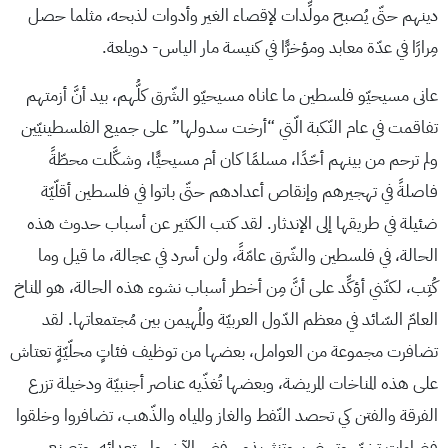
دينهم حتّى يُصبح مولِّدات لإقصاء الغير وأدوات لذبحه، مثلما حصل
مِرارًا في عدّة معابد ومؤخرًّا في كنيسة مار الياس- دويلعة.
عانى مسيحيّو فلسطين ما عاناه مسيحيّو الشّرق كلُّهم، بيد أنَّ أزمتهم
تفاقمت في عام النّكبة الّتي “أرخت سدولها” على جميع الفلسطينيّين
ولم ترحم من بينهم أحّدًا، مسلمًا كان أم مسيحيًّا، وشكَّلت محطّةً
فاصلةً في تهجيرهم وإنقاص أعدادهم حتّى باتوا في فلسطين أقلّيّة
ضئيلة في طريقها إلى الإندثار. لقد كتب الكثير عن أسباب حدوث هذه
الحالة، في فلسطين والشّرق عامّةً، ولن أسرد في عجالة، ما قيل وما
كُتِب، لكنّني أؤكِّد على أنَّ مِن أخطر أسباب نشوء هذه الحالة، هو المناخ
العامّ السّائد في معظم الدّول العربيّة والمُهيمن بين مُجتمعاتها. لقد
تضافرت مجموعة من العوامل، بعضها من توظيف فئاتٍ محلّيّةٍ تعتاش
على هذه المناخات المريضة، وبعضها تُغذّيه عناصر أجنبيّة ودخيلة تزرع
الفرقة والفتن كي تحصد النّفط والغاز والمياه والذّهب، تضافروا وخلقوا
فضاءات تخمّر وتحضن وتنثر بذور رفض الآخر واستعدائه، وتصنع