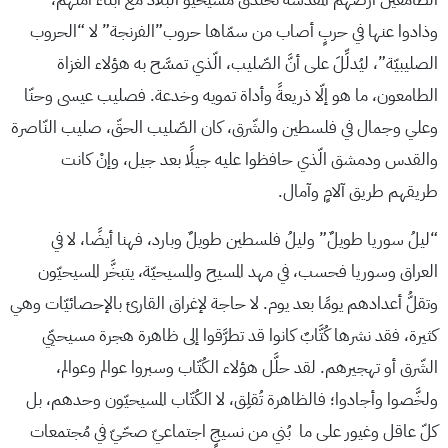
وذادوا عنها في حربٍ أصاب من سمّاها حروب”الفرنجة” لا “الحروب
الصليبيّة”، ليُدلِّلَ على أنَّ الصّليب، الّذي تمسَّح به هؤلاء الغزاة
الطامعون، ما هو إلّا ذريعةً وأداة تمويه وخدعة. فصليب عيسى وحنّا
وعلي وجمال في فلسطين والشّرق، كان الصّليب الحقّ، صليب النّاصرة
والقدس ودمشق الّذي حافظوا عليه جيلًا بعد جيل، وإنْ كانت
طريقهم طريق آلامٍ وآمال.
“ليلُ سوريا طويلٌ” وليلُ فلسطين طويلٌ وبارد، فهنا أيضًا، لا في
العراق وسوريا فحسب، في مهد المسيح والمسيحيّة، يتبخَّر المسيحيّون
وتقلُّ أعدادهم يومًا بعد يوم. لا حاجة لإغراق القارئ بالإحصائيّات وهي
كثيرة، فقد نشرها كُتَّابٌ كانوا قد تطرَّقوا إلى ظاهرة هجرة مسيحيّي
الشّرق أو تهجيرهم. لقد حلَّل هؤلاء الكُتّاب وسبروا عوالم وعوالم،
ولخَّصوا وأجادوا؛ فالظاهرة تُقلِق، لا الكُتّاب المسيحيّون وحدهم، بل
كلّ عاقل وغيور على ما بُني من نسيجٍ اجتماعيّ صحّيّ في مُجتمعات