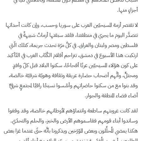
أجزاءٍ منها.
لا تقتصر أزمة المسيحيّين العرب على سوريا وحسب، وإن كانت أحداثها
تتصدَّر اليوم ما يجري في منطقتنا، فلقد سبقتها أزماتٌ شبيهةٌ في
فلسطين ومصر ولبنان والعراق. في كلِّ مرّة تحدث جريمة، كتلك الّتي
ارتكبت هذا الأسبوع في دمشق، تتزاحم أقلام الكُتّاب العرب في التّأكيد
على كون هؤلاء المسيحيّين عربًا أقحاحًا، سكنوا البلاد قبل كلّ وافدٍ
ومحتلٍّ، وأنَّهم أصحاب حضارة عريقة وثقافة وهويّة شرقيّة خالصة،
وقد بنوا مع من سكنوا حاضراتهم وأسَّسوا نسيجًا راقيًا لمجتمعٍ شرقيٍّ
أضاء فضاء المنطقة والجوار.
لقد كانت عروبتهم ساطعة وانتماؤهم لأوطانهم خالصة، وقد وقفوا
وساندوا أبناء قومهم فقاسموهم الأرض والخبز، والحلم والتحدّي.
هكذا يمضي المُحلِّلون وبعض المؤرّخين ويذكرونا بأنَّه حتّى عندما غزا بعض
الطامعين أرضهم المُقدّسة تخندق مسيحيّو البلاد مع أبناء أمَّتهم،