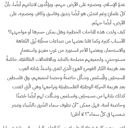
عدوّ الإسلام، ومصيره على الأرض جهنم، ويؤكِّدون لاتباعهم أيضًا، بأنَّ
كلّ علمانيّ وغير مُتديّن هو أيضًا زنديق وفاسق وكافر، ومصيره، على
الأرض، أيضًا جهنّم.
كيف ولدت هذه المناخات الخطيرة وهل يمكن حسرها أو مواجهتها؟
الأسباب كثيرة وكما قلنا بعضها من صناعات محلّيّة تُربّي التّفاهة
والاستحمار، وبعضها الآخر مُستورد من غربٍ معربدٍ واستعمارٍ
مستوحشٍ، ولجميعهم مصلحة بالتنابذ وبالاقتتالات الطائفيّة، خاصّةً
بعد هزيمة التّيّار القوميّ العربيّ الّذي اغتنى واشتدَّ ببُناته العرب
المسيحيّين والمُسلمين وشكَّل حاضنةً وحصنا لجميعهم، وفي فلسطين
بعد هزيمة الحركة الوطنيّة الفلسطينيّة وتراجعها وهي الّتي اغتنت
كذلك ببُناتها من مسيحيّين ومُسلمين وشكَّلت لهم أيضًا حُصنًا
وحاضنة آمنة. فهل ممكن “أنْ تطوف سماء الشّرق بالضّياء وتنشر
شمسها في كلِّ سماء”؟ لا أظن!
لقد سمعت كلمة غبطة البطريرك يوحنّا العاشر اليازجي في جنازة ضحايا