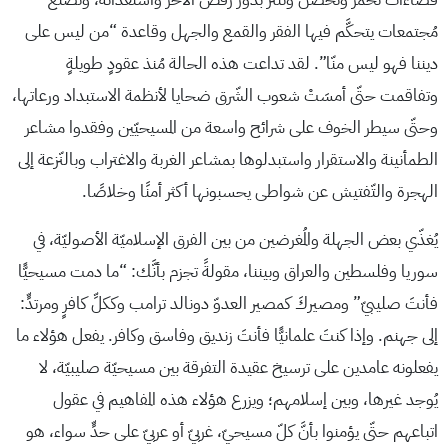
مُجتمعات يتحكَّم فيها الفقر والقمع والجهل وقاعدة “من ليس على
ديننا فهو ليس منّا”. لقد تداعت هذه الحالة مُنذ عقودٍ طويلةٍ
وتفاقمت حتّى أمسَتْ شعوب الشّرق ضحايا لأنظمة الاستبداد ورعاتها،
وحتّى سيطر الخوف على شرائح واسعة من المسيحيّين وفقدوا مشاعر
الطمأنينة والاستقرار واستبدلوها بمشاعر الغربة والاغتراب وبالنّزعة إلى
الهجرة والتّفتيش عن شواطى يحسبونها أكثر أمنًا وخلاصًا.
يُغذّي بعض الجهلة والمُغرضين من بين الفرق الإسلاميّة الأصوليّة، في
سوريا وفلسطين والعراق وبيننا، مقولةً تجزم بأنَّك: “ما دمت مسيحيًّا
فأنتَ صليبيّ” ومصيركَ كمصير العدوّ دونالد ترامب وككلِّ كافرٍ ومرتدٍّ:
إلى جهنم. وإذا كنتَ علمانيًّا فأنتَ زنديق وفاسق وكافر. يفعل هؤلاء ما
يفعلونه عامدين على ترسيخ عقيدة التفرقة بين مسيحيّة صليبيّة، لا
يُوجد غيرها، وبين إسلامهم؛ ويزرع هؤلاء هذه المفاهيم في عقول
اتباعهم حتّى يؤمنوا بأنَّ كلّ مسيحيّ، غربيّ أو عربيّ على حدٍّ سواء، هو