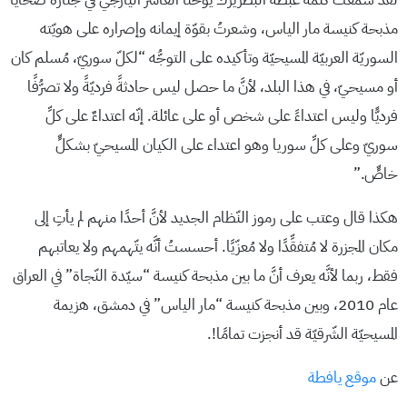
مذبحة كنيسة مار الياس، وشعرتُ بقوّة إيمانه وإصراره على هويّته
السوريّة العربيّة المسيحيّة وتأكيده على التوجُّه “لكلّ سوريّ، مُسلم كان
أو مسيحيّ، في هذا البلد، لأنَّ ما حصل ليس حادثةً فرديّةً ولا تصرُّفًا
فرديًّا وليس اعتداءً على شخص أو على عائلة. إنّه اعتداءٌ على كلِّ
سوريّ وعلى كلِّ سوريا وهو اعتداء على الكيان المسيحيّ بشكلٍّ
خاصٍّ.”
هكذا قال وعتب على رموز النّظام الجديد لأنَّ أحدًا منهم لم يأتِ إلى
مكان المجزرة لا مُتفقِّدًا ولا مُعزّيًا. أحسستُ أنَّه يتّهمهم ولا يعاتبهم
فقط، ربما لأنَّه يعرف أنَّ ما بين مذبحة كنيسة “سيّدة النّجاة” في العراق
عام 2010، وبين مذبحة كنيسة “مار الياس” في دمشق، هزيمة
المسيحيّة الشّرقيّة قد أنجزت تمامًا!.
عن
موقع يافطة