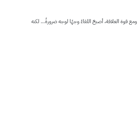
ومع قوة العلاقة، أصبحَ اللقاءُ وجهًا لوجه ضرورةً… لكنه