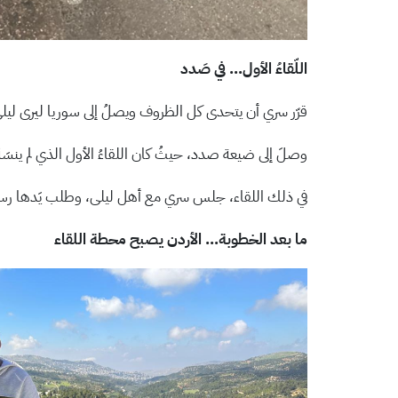
اللّقاءُ الأول… في صَدد
قرّر سري أن يتحدى كل الظروف ويصلُ إلى سوريا ليرى ليلى 
وصلَ إلى ضيعة صدد، حيثُ كان اللقاءُ الأول الذي لم ينسَه
في ذلك اللقاء، جلس سري مع أهل ليلى، وطلب يَدها رسمي
ما بعد الخطوبة… الأردن يصبح محطة اللقاء