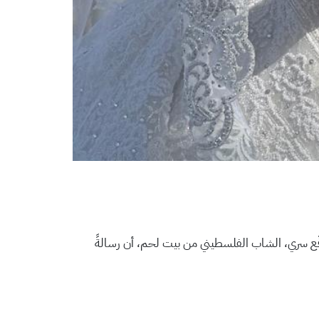
يتوقّع سري، الشاب الفلسطيني من بيت لحم، أن رسالةً