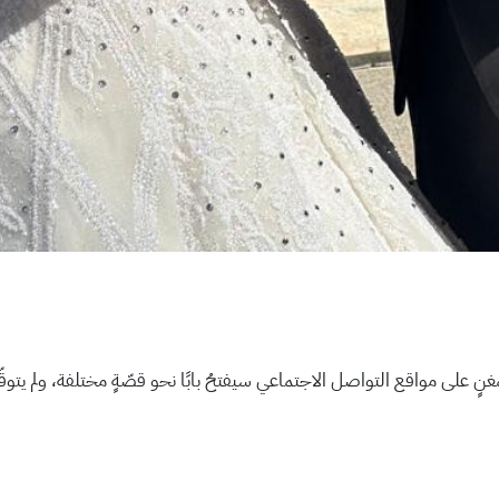
ًا بمغنٍ على مواقع التواصل الاجتماعي سيفتحُ بابًا نحو قصّةٍ مختلفة، ولم 