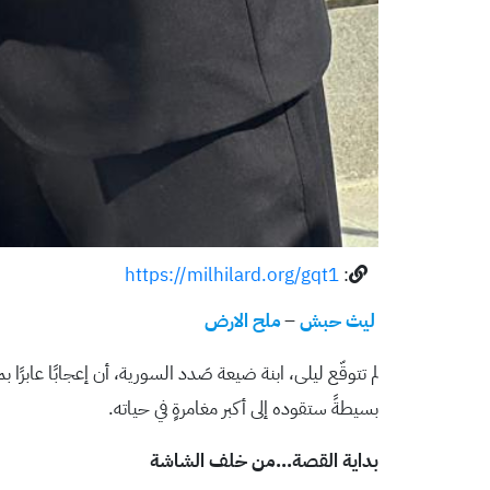
https://milhilard.org/gqt1
:
ليث حبش
–
ملح الارض
لم تتوقّع ليلى، ابنة ضيعة صَدد السورية، أن إعجابًا عابر
بسيطةً ستقوده إلى أكبر مغامرةٍ في حياته.
بداية القصة…من خلف الشاشة