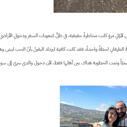
لأوّلِ مرةٍ كانت مخاطرةً حقيقية، في ظلِّ صُعوبات السفر ودخولِ الأراضي
ُ الطرفانِ لحظةً واحدةً، فقد كانت كافية ليزداد اليقينُ بأنّ الحب ليسَ 
ّاً وتمت الخطوبة هناك، بين أهلها فقط، لأن دخول والدي سري إلى سوري