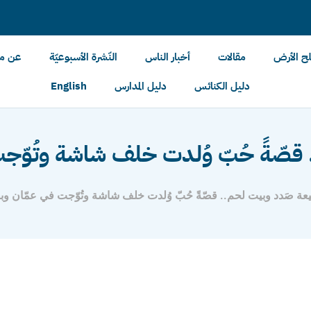
لح الأرض
مقالات
أخبار الناس
النّشرة الأسبوعيّة
عن مل
دليل الكنائس
دليل المدارس
English
قصّةً حُبّ وُلدت خلف شاشة وتُوّج
عة صَدد وبيت لحم.. قصّةً حُبّ وُلدت خلف شاشة وتُوّجت في عمّان وبقي