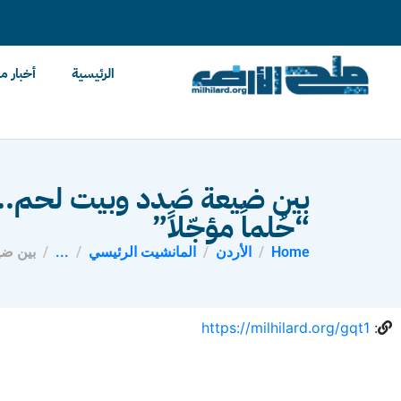
content
الرئيسية
أخبار م
بين ضيعة صَدد وبيت لحم.. 
“حُلماً مؤجّلاً”
Home
الأردن
المانشيت الرئيسي
...
بين ضي
https://milhilard.org/gqt1
: