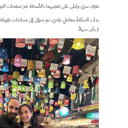
تعرّف سري وليلى على بَعضِهما بالصُّدفة عبرَ صفحات ال
بدأت الحكايةُ بتفاعلٍ عادي، ثم تحوّل إلى محادثات طويلة،
لم يكن سهلاً.