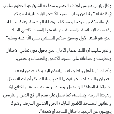
وقال رئيس مجلس أوقاف القدس، سماحة الشيخ عبدالعظيم سلهب
في كلمة له “جئنا من رحاب المسجد الأقصى المبارك تلبية لدعوتكم
الكريمة، مؤكدين حرصنا وتمسكنا بالوصاية الهاشمية لرعاية وحماية
المقدسات الإسلامية والمسيحية وفي مقدمتها المسجد الأقصى المبارك
الذي هو قبلتنا الأولى ومسرى جدكم المصطفى صلى الله عليه وسلم”.
واعتبر سلهب أن الملك صمام الأمان الذي يحول دون تمادي الاحتلال
وغطرسته واعتداءاته على المسجد الأقصى والمقدسات بالقدس.
وأضاف “إننا أهل رباط وخلف قيادتكم الرشيدة نتصدى لوقف
العدوان والتحديات التي تفرضها الصهيونية الدينية وأدوات الاحتلال
الإسرائيلية المختلفة التي تعمل يوميا على تشويه وتحريف واقتلاع إرثنا
وهويتنا العربية الإسلامية، كما تعمل على تغيير الواقع الديني والتاريخي
والقانوني للمسجد الأقصى المبارك/ الحرم القدسي الشريف وهم لا
يتورعون عن التهديد باحتلال المسجد أو هدمه”.