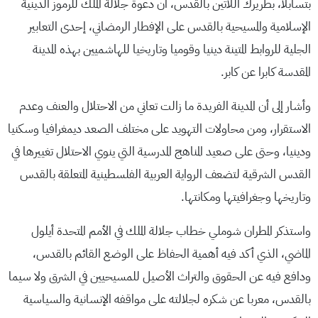
بتسابلا، بطريرك اللاتين بالقدس، أن دعوة جلالة الملك للرموز الدينية
الإسلامية والمسيحية بالقدس على الإفطار الرمضاني، إحدى التعابير
الجلية للروابط المتينة دينيا وقوميا وتاريخيا للهاشميين بهذه المدينة
المقدسة كابرا عن كابر.
وأشار إلى أن المدينة الفريدة ما زالت تعاني من الاحتلال والعنف وعدم
الاستقرار، ومن محاولات التهويد على مختلف الصعد ديمغرافيا وسكنيا
ودينيا، وحتى على صعيد المناهج المدرسية التي ينوي الاحتلال تغييرها في
القدس الشرقية لتضعف الرواية العربية الفلسطينية المتعلقة بالقدس
وتاريخها وجغرافيتها ومكانتها.
واستذكر المطران شوملي خطاب جلالة الملك في الأمم المتحدة أيلول
الماضي، الذي أكد فيه أهمية الحفاظ على الوضع القائم بالقدس،
ودافع فيه عن الحقوق والتراث الأصيل للمسيحيين في الشرق ولا سيما
بالقدس، معربا عن شكره لجلالته على مواقفه الإنسانية والسياسية