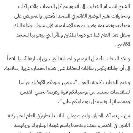
الشيخ محمد عزام الخطيب إلى أنه وبرغم كل الصعاب والانتهاكات
ومحاولات تغيير الوضع القائم في المسجد الأقصى والتحريض على
موظفيه وتقسيمه وتغيير صفته الإسلامية، فإن سجل جلالة الملك
يحفل هذا العام كما هو دوما بالمكارم والمآثر التي يزهو بها المسجد
الأقصى.
وعدّد الخطيب أعمال الترميم والصيانة التي جرى إنجازها أخيرا، لافتاً
إلى أن جلالته يكرس طاقاته للحفاظ على هذه الحضارة عربية إسلامية.
وختم الخطيب كلمته بالقول “سنبقى جنودكم الأوفياء حراسا
للمقدسات نستمد من توجيهاتكم قوة وعزيمة نحمي القدس
ومقدساتها، ونستظل بوصايتكم عليها”.
من جهته، أكد المطران وليم شوملي النائب البطريركي العام لبطريركية
اللاتين في القدس، ممثلا ومتحدثا باسم غبطة البطريرك بيرباتيستا