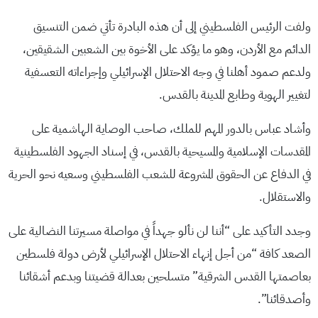
ولفت الرئيس الفلسطيني إلى أن هذه البادرة تأتي ضمن التنسيق
الدائم مع الأردن، وهو ما يؤكد على الأخوة بين الشعبين الشقيقين،
ولدعم صمود أهلنا في وجه الاحتلال الإسرائيلي وإجراءاته التعسفية
لتغيير الهوية وطابع المدينة بالقدس.
وأشاد عباس بالدور المهم للملك، صاحب الوصاية الهاشمية على
المقدسات الإسلامية والمسيحية بالقدس، في إسناد الجهود الفلسطينية
في الدفاع عن الحقوق المشروعة للشعب الفلسطيني وسعيه نحو الحرية
والاستقلال.
وجدد التأكيد على “أننا لن نألو جهداً في مواصلة مسيرتنا النضالية على
الصعد كافة “من أجل إنهاء الاحتلال الإسرائيلي لأرض دولة فلسطين
بعاصمتها القدس الشرقية” متسلحين بعدالة قضيتنا وبدعم أشقائنا
وأصدقائنا”.