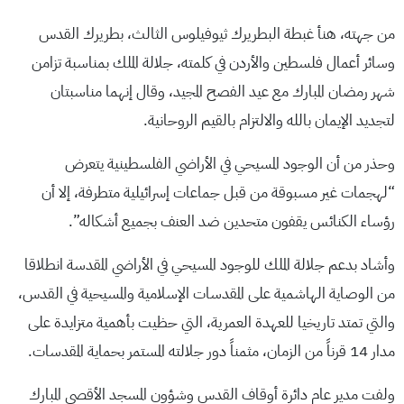
من جهته، هنأ غبطة البطريرك ثيوفيلوس الثالث، بطريرك القدس
وسائر أعمال فلسطين والأردن في كلمته، جلالة الملك بمناسبة تزامن
شهر رمضان المبارك مع عيد الفصح المجيد، وقال إنهما مناسبتان
لتجديد الإيمان بالله والالتزام بالقيم الروحانية.
وحذر من أن الوجود المسيحي في الأراضي الفلسطينية يتعرض
“لهجمات غير مسبوقة من قبل جماعات إسرائيلية متطرفة، إلا أن
رؤساء الكنائس يقفون متحدين ضد العنف بجميع أشكاله”.
وأشاد بدعم جلالة الملك للوجود المسيحي في الأراضي المقدسة انطلاقا
من الوصاية الهاشمية على المقدسات الإسلامية والمسيحية في القدس،
والتي تمتد تاريخيا للعهدة العمرية، التي حظيت بأهمية متزايدة على
مدار 14 قرناً من الزمان، مثمناً دور جلالته المستمر بحماية المقدسات.
ولفت مدير عام دائرة أوقاف القدس وشؤون المسجد الأقصى المبارك