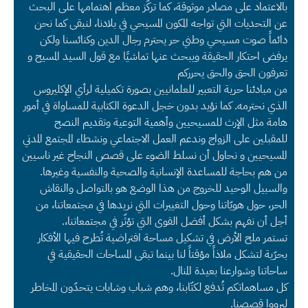
بالاعتماد على مصادر موثوقة، كما تركّز معظم اهتمامها على البحث
عن التحديات التي تواجه المكون المسيحي في بلادنا، لنبقى كما نحن
دائماً صوت مسيحي وطني حر يحترم رجال الدين وكنائسنا ولكن
يرفض احتكار الحقيقة ويبحث عنها تماشيًا مع قول السيد المسيح و
تعرفون الحق والحق يحرركم
من مبادئنا حرية التعبير للعلمانيين بصورة تكميلية لرأي الإكليروس
الذي نحترمه. كما نؤيد بدون خجل الدعوة الكتابية للمساواة في أمور
هامة مثل الإرث للمسيحيين وأهمية التوعية وتقديم النصح
للمقبلين على الزواج وندعم العمل الاجتماعي ونشطاء المجتمع المدني
المسيحيين و نحاول أن نسلط الضوء على قصص النجاح غير ناسيين
من هم بحاجة للمساعدة الإنسانية والصحية والنفسية وغيرها.
والسبيل الوحيد للخروج من هذا الوضع هو بالتواصل والنقاش
الحر، حول هويّاتنا وحول التغييرات التي نريدها في مجتمعاتنا، من
أجل أن نفهم بشكل أفضل القوى التي تؤثّر في مجتمعاتنا،.
تستمر ملح الأرض في تشكيل مساحة افتراضية تُطرح فيها الأفكار
بحرّية لتشكل ملاذاً مؤقتاً لنا بينما تبقى المساحات الحقيقية في
ساحاتنا وشوارعنا بعيدة المنال.
كل مساهماتكم تُدفع لكتّابنا، وهم شباب وشابات يتحدّون المخاطر
ليرووا قصصنا.