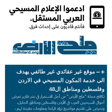
موقع غير عقائدي غير طائفي يهدف
الى خدمة المكون المسيحي في الاردن
وفلسطين ومناطق ال48
تكافح مجلة “ملح الأرض” من أجل الاستمرار في نشر تقارير تعرض
أحوال المسيحيين العرب في الأردن وفلسطين ومناطق الجليل،
ونحرص على تقديم مواضيع تزوّد قراءنا بمعلومات مفيدة لهم ،