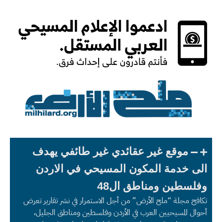
موقع غير عقائدي غير طائفي يهدف
الى خدمة المكون المسيحي في الاردن
وفلسطين ومناطق ال48
تكافح مجلة “ملح الأرض” من أجل الاستمرار في نشر تقارير تعرض
أحوال المسيحيين العرب في الأردن وفلسطين ومناطق الجليل،