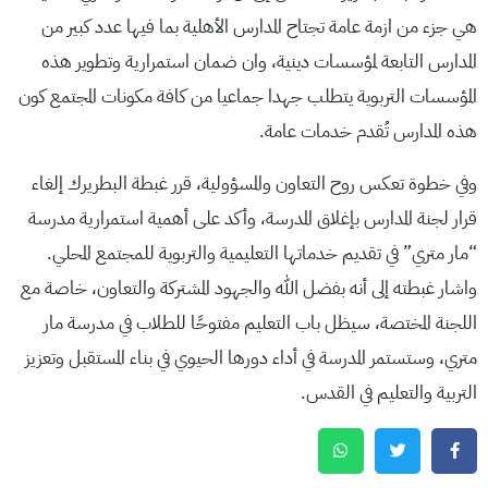
هي جزء من ازمة عامة تجتاح المدارس الأهلية بما فيها عدد كبير من
المدارس التابعة لمؤسسات دينية، وان ضمان استمرارية وتطوير هذه
المؤسسات التربوية يتطلب جهدا جماعيا من كافة مكونات المجتمع كون
هذه المدارس تُقدم خدمات عامة.
وفي خطوة تعكس روح التعاون والمسؤولية، قرر غبطة البطريرك إلغاء
قرار لجنة المدارس بإغلاق المدرسة، وأكد على أهمية استمرارية مدرسة
“مار متري” في تقديم خدماتها التعليمية والتربوية للمجتمع المحلي.
واشار غبطته إلى أنه بفضل الله والجهود المشتركة والتعاون، خاصة مع
اللجنة المختصة، سيظل باب التعليم مفتوحًا للطلاب في مدرسة مار
متري، وستستمر المدرسة في أداء دورها الحيوي في بناء المستقبل وتعزيز
التربية والتعليم في القدس.