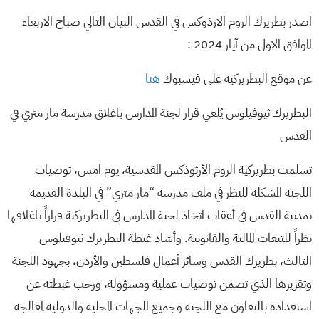
اصدر بطريرك الروم الارذوكس في القدس البيان التالي صباح الاربعاء
الموافق الاول من آيار 2024 :
عن موقع البطريركية على فيسبوك
هنا
البطريرك ثيوفيلوس يُلغي قرار لجنة المدارس باغلاق مدرسة مار متري في
القدس
تسلمت بطريركية الروم الأرثوذكس المقدسية، يوم امس، توصيات
اللجنة المشكلة للنظر في ملف مدرسة “مار متري” في البلدة القديمة
بمدينة القدس في أعقاب اتخاذ لجنة المدارس في البطريركية قراراً باغلاقها
نظراً للتبعات المالية والقانونية. وأشاد غبطة البطريرك ثيوفيلوس
الثالث، بطريرك القدس وسائر أعمال فلسطين والأردن، بجهود اللجنة
وتقريرها الذي تضمن توصيات عملية ومسؤولة، ورحب غبطته عن
استعداده بالتعاون مع اللجنة وجميع الجهات المحلية والدولية لمعالجة