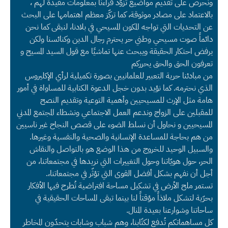
ونحرص على تقديم مواضيع تزوّد قراءنا بمعلومات مفيدة لهم ،
بالاعتماد على مصادر موثوقة، كما تركّز معظم اهتمامها على البحث
عن التحديات التي تواجه المكون المسيحي في بلادنا، لنبقى كما نحن
دائماً صوت مسيحي وطني حر يحترم رجال الدين وكنائسنا ولكن
يرفض احتكار الحقيقة ويبحث عنها تماشيًا مع قول السيد المسيح و
تعرفون الحق والحق يحرركم
من مبادئنا حرية التعبير للعلمانيين بصورة تكميلية لرأي الإكليروس
الذي نحترمه. كما نؤيد بدون خجل الدعوة الكتابية للمساواة في أمور
هامة مثل الإرث للمسيحيين وأهمية التوعية وتقديم النصح
للمقبلين على الزواج وندعم العمل الاجتماعي ونشطاء المجتمع المدني
المسيحيين و نحاول أن نسلط الضوء على قصص النجاح غير ناسيين
من هم بحاجة للمساعدة الإنسانية والصحية والنفسية وغيرها.
والسبيل الوحيد للخروج من هذا الوضع هو بالتواصل والنقاش
الحر، حول هويّاتنا وحول التغييرات التي نريدها في مجتمعاتنا، من
أجل أن نفهم بشكل أفضل القوى التي تؤثّر في مجتمعاتنا،.
تستمر ملح الأرض في تشكيل مساحة افتراضية تُطرح فيها الأفكار
بحرّية لتشكل ملاذاً مؤقتاً لنا بينما تبقى المساحات الحقيقية في
ساحاتنا وشوارعنا بعيدة المنال.
كل مساهماتكم تُدفع لكتّابنا، وهم شباب وشابات يتحدّون المخاطر