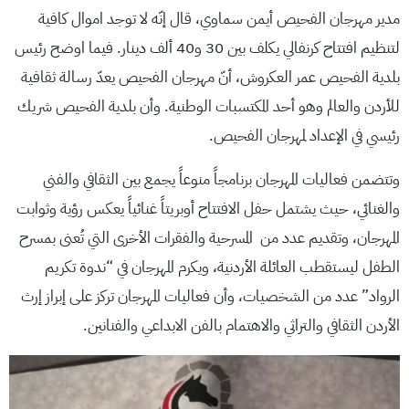
مدير مهرجان الفحيص أيمن سماوي، قال إنّه لا توجد اموال كافية
لتنظيم افتتاح كرنفالي يكلف بين 30 و40 ألف دينار. فيما اوضح رئيس
بلدية الفحيص عمر العكروش، أنّ مهرجان الفحيص يعدّ رسالة ثقافية
للأردن والعالم وهو أحد المكتسبات الوطنية. وأن بلدية الفحيص شريك
رئيسي في الإعداد لمهرجان الفحيص.
وتتضمن فعاليات المهرجان برنامجاً منوعاً يجمع بين الثقافي والفني
والغنائي، حيث يشتمل حفل الافتتاح أوبريتاً غنائياً يعكس رؤية وثوابت
المهرجان، وتقديم عدد من المسرحية والفقرات الأخرى التي تُعنى بمسرح
الطفل ليستقطب العائلة الأردنية، ويكرم المهرجان في “ندوة تكريم
الرواد” عدد من الشخصيات، وأن فعاليات المهرجان تركز على إبراز إرث
الأردن الثقافي والتراثي والاهتمام بالفن الابداعي والفنانين.