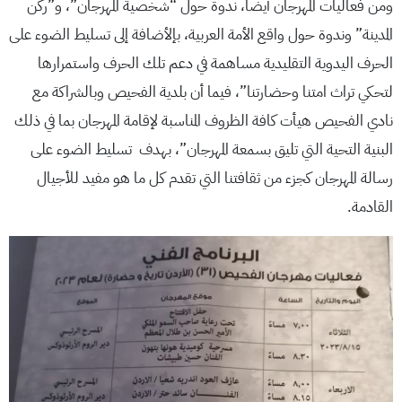
ومن فعاليات المهرجان أيضاً، ندوة حول “شخصية المهرجان”، و”ركن
المدينة” وندوة حول واقع الأمة العربية، بإلأضافة إلى تسليط الضوء على
الحرف اليدوية التقليدية مساهمة في دعم تلك الحرف واستمرارها
لتحكي تراث امتنا وحضارتنا”، فيما أن بلدية الفحيص وبالشراكة مع
نادي الفحيص هيأت كافة الظروف المناسبة لإقامة المهرجان بما في ذلك
البنية التحية التي تليق بسمعة المهرجان”، بهدف تسليط الضوء على
رسالة المهرجان كجزء من ثقافتنا التي تقدم كل ما هو مفيد للأجيال
القادمة.