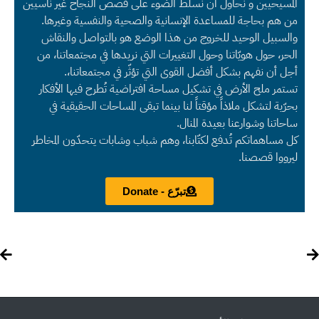
المسيحيين و نحاول أن نسلط الضوء على قصص النجاح غير ناسيين
من هم بحاجة للمساعدة الإنسانية والصحية والنفسية وغيرها.
والسبيل الوحيد للخروج من هذا الوضع هو بالتواصل والنقاش
الحر، حول هويّاتنا وحول التغييرات التي نريدها في مجتمعاتنا، من
أجل أن نفهم بشكل أفضل القوى التي تؤثّر في مجتمعاتنا،.
تستمر ملح الأرض في تشكيل مساحة افتراضية تُطرح فيها الأفكار
بحرّية لتشكل ملاذاً مؤقتاً لنا بينما تبقى المساحات الحقيقية في
ساحاتنا وشوارعنا بعيدة المنال.
كل مساهماتكم تُدفع لكتّابنا، وهم شباب وشابات يتحدّون المخاطر
ليرووا قصصنا.
تبرّع - Donate