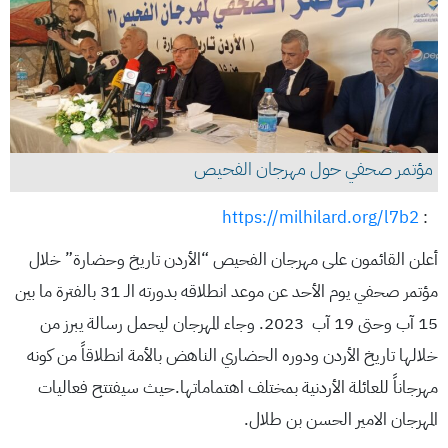
مؤتمر صحفي حول مهرجان الفحيص
https://milhilard.org/l7b2
:
أعلن القائمون على مهرجان الفحيص “الأردن تاريخ وحضارة” خلال
مؤتمر صحفي يوم الأحد عن موعد انطلاقه بدورته الـ 31 بالفترة ما بين
15 آب وحتى 19 آب 2023. وجاء المهرجان ليحمل رسالة يبرز من
خلالها تاريخ الأردن ودوره الحضاري الناهض بالأمة انطلاقاً من كونه
مهرجاناً للعائلة الأردنية بمختلف اهتماماتها.حيث سيفتتح فعاليات
المهرجان الامير الحسن بن طلال.