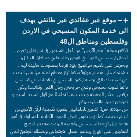
موقع غير عقائدي غير طائفي يهدف
الى خدمة المكون المسيحي في الاردن
وفلسطين ومناطق ال48
تكافح مجلة “ملح الأرض” من أجل الاستمرار في نشر تقارير تعرض
أحوال المسيحيين العرب في الأردن وفلسطين ومناطق الجليل،
ونحرص على تقديم مواضيع تزوّد قراءنا بمعلومات مفيدة لهم ،
بالاعتماد على مصادر موثوقة، كما تركّز معظم اهتمامها على البحث
عن التحديات التي تواجه المكون المسيحي في بلادنا، لنبقى كما نحن
دائماً صوت مسيحي وطني حر يحترم رجال الدين وكنائسنا ولكن
يرفض احتكار الحقيقة ويبحث عنها تماشيًا مع قول السيد المسيح و
تعرفون الحق والحق يحرركم
من مبادئنا حرية التعبير للعلمانيين بصورة تكميلية لرأي الإكليروس
الذي نحترمه. كما نؤيد بدون خجل الدعوة الكتابية للمساواة في أمور
هامة مثل الإرث للمسيحيين وأهمية التوعية وتقديم النصح
للمقبلين على الزواج وندعم العمل الاجتماعي ونشطاء المجتمع المدني