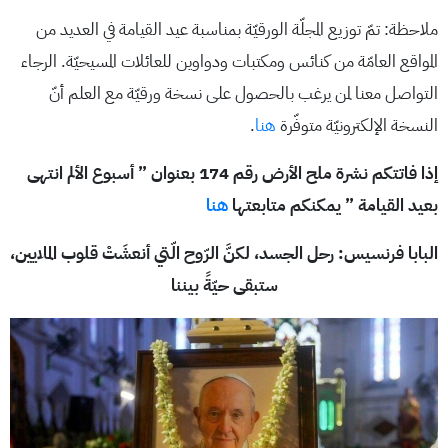
ملاحظة: تمّ توزيع المجلّة الورقيّة بمناسبة عيد القيامة في العديد من
المواقع العامّة من كنائس ومكتبات ودواوين للعائلات المسيحيّة. الرجاء
التواصل معنا لمن يرغب بالحصول على نسخة ورقيّة مع العلم أنّ
النسخة الإلكترونيّة متوفّرة
هنا
.
إذا فاتتكم نشرة ملح الأرض رقم 174 بعنوان ” أسبوع الألم انتهى
بعيد القيامة ” يمكنكم متابعتها
هنا
البابا فرنسيس: رحل الجسد، لكنَّ الرّوح الّتي أنعشَتْ قلوب الملايين،
ستبقى حيّةً بيننا