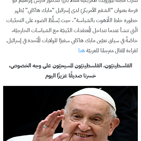
نشرَتْ مجلّة نيوزويك الأمريكيّة مقالًا بارزًا للدّكتور فارس إبراهيم أبو
فرحة بعنوان “السّفير الأمريكيّ لدى إسرائيل “مايك هاكابي” يُظهر
خطورة خلط اللّاهوت بالسّياسة”، حيث يُسلِّطُ الضوء على التحدّيات
الّتي تنشأ عندما تتداخل المُعتقدات الدّينيّة مع السّياسات الخارجيّة،
خاصّةً في سياق تعيّين مايك هاكابي سفيرًا للولايات المُتّحدة في إسرائيل.​
لقراءة المقال مترجمًا للعربيّة
هنا
الفلسطينيّون، الفلسطينيّون المسيحيّون على وجه الخصوص،
خسرنا صديقًا عزيزًا اليوم