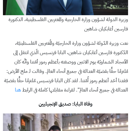
وزيرة الدولة لشؤون وزارة الخارجية والمغتربين الفلسطينية، الدكتورة
فارسين أغابكيان شاهين
نعت وزيرة الدّولة لشؤون وزارة الخارجيّة والمُغتربين الفلسطينيّة،
الدّكتورة فارسين أغابكيان شاهين، البابا فرنسيس الّذي انتقل إلى
الأمجاد السّماويّة يوم الاثنين ووصفته بأعظم رموز أمّتنا وأنَّه كان
مُلتزمًا حقًّا بقضيّة العدالة في جميع أنحاء العالم. وقالت لـ ملح الأرض:
فقدنا أحّد أعظم رموز أُمّتنا. لقد كان البابا فرنسيس مُلتزمًا حقًّا بقضيّة
العدالة في جميع أنحاء العالم”. لقراءة مقابلتها كاملة في الرابط
هنا
وفاة البابا: صديق الإنجيليين