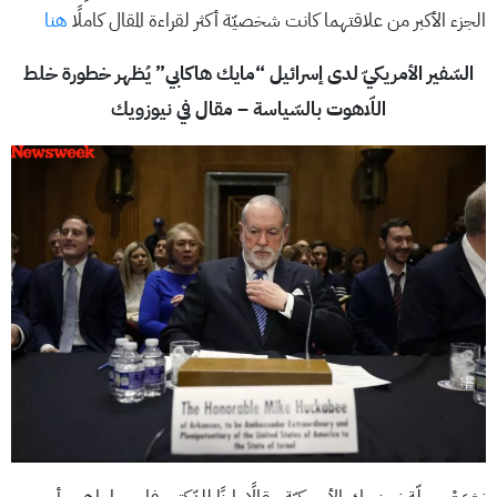
الجزء الأكبر من علاقتهما كانت شخصيّة أكثر لقراءة المقال كاملًا
هنا
السّفير الأمريكيّ لدى إسرائيل “مايك هاكابي” يُظهر خطورة خلط
اللّاهوت بالسّياسة – مقال في نيوزويك