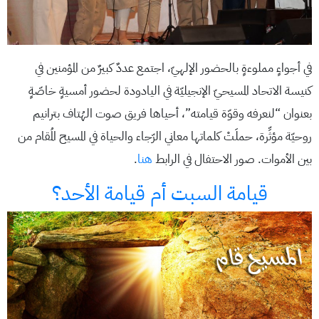
في أجواءٍ مملوءةٍ بالحضور الإلهيّ، اجتمع عددٌ كبيرٌ من المؤمنين في
كنيسة الاتحاد المسيحيّ الإنجيليّة في اليادودة لحضور أمسيةٍ خاصّةٍ
بعنوان “لنعرفه وقوّة قيامته”، أحياها فريق صوت الهُتاف بترانيم
روحيّة مؤثِّرة، حملَتْ كلماتها معاني الرّجاء والحياة في المسيح المُقام من
بين الأموات. صور الاحتفال في الرابط
هنا
.
قيامة السبت أم قيامة الأحد؟