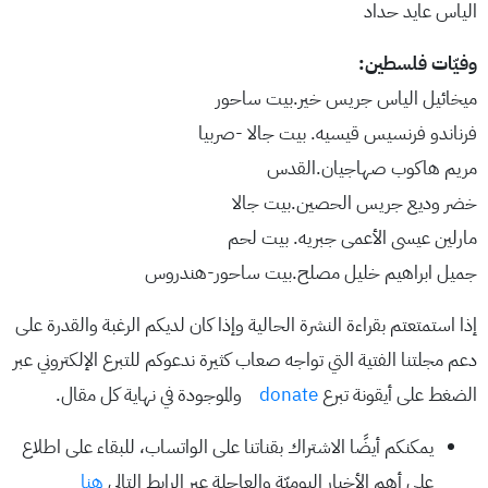
الياس عايد حداد
وفيّات فلسطين:
ميخائيل الياس جريس خير.بيت ساحور
فرناندو فرنسيس قيسيه. بيت جالا -صربيا
مريم هاكوب صهاجيان.القدس
خضر وديع جريس الحصين.بيت جالا
مارلين عيسى الأعمى جبريه. بيت لحم
جميل ابراهيم خليل مصلح.بيت ساحور-هندروس
إذا استمتعتم بقراءة النشرة الحالية وإذا كان لديكم الرغبة والقدرة على
دعم مجلتنا الفتية التي تواجه صعاب كثيرة ندعوكم للتبرع الإلكتروني عبر
الضغط على أيقونة تبرع
donate
والموجودة في نهاية كل مقال.
يمكنكم أيضًا الاشتراك بقناتنا على الواتساب، للبقاء على اطلاع
على أهم الأخبار اليوميّة والعاجلة عبر الرابط التالي
هنا