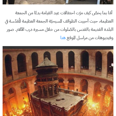
أمّا بما يخصّ كيف مرّت احتفالات عيد القيامة بدءًا من الجمعة
العظيمة، حيث أحييت الطوائف المسيحيّة الجمعة العظيمة المُقدّسة في
البلدة القديمة بالقدس بالصّلوات من خلال مسيرة درب الآلام. صور
وفيديوهات من مراسل الموقع
هنا