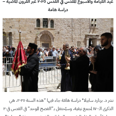
عيد القيامة والأسبوع المُقدَّس في القدس ٢٠٢٥ عبر القرون الماضية –
دراسة هامة
نشر د. برنارد سابيلا* دراسة هامّة جاء فيها “هذه السنة ٢٠٢٥، هي
الذكرى الـ١٧٠٠ لمجمع نيقية، وسيُحتفل بـ”الفصح الموحد” في القدس في٢٠