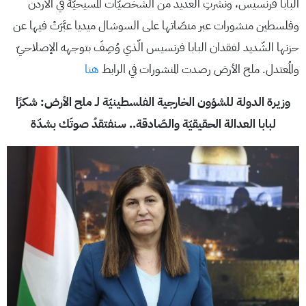
البابا فرنسيس، ونشرتِ العديد من الشّخصيّات المسيحيّة في الأردن
وفلسطين منشورات عبر منصّاتها على السوشال ميديا عبَّرَتْ فيها عن
حزنها الشّديد لفقدان البابا فرنسيس الّذي وُصِفَ بتوجهه الإصلاحيّ
والمُعتدل. ملح الأرض رصدت المنشورات في الرابط
هنا
وزيرة الدولة للشؤون الخارجية الفلسطينيّة لـ ملح الأرض: شكرًا
لبابا العدالة الحقيقيّة والصّادقة.. سنفتقدُ صوتَك بشدّة