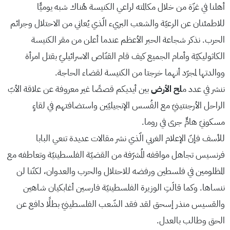
أهلنا في غزّة من خلال مكالمته لراعي الكنيسة هُناك شبه يوميًّا
للاطمئنان عن الرعيّة والشعب البريء الّذي يُعاني من الاحتلال وجرائم
الحرب. نذكر شجاعة الحبر الأعظم عندما أعلن من مقر الكنيسة
الكاثوليكيّة وأمام الجميع كيف قام القنّاص الاسرائيليّ بقتل امرأة
ووالدتها لمجرّد أنهما خرجتا من الكنيسة لقضاء الحاجة.
ننشر في عدد م
لح الأرض
بين أيديكم قصصًا غير معروفة عن علاقة الأبّ
الراحل الأرجنتينيّ مع القُسس الإنجيليّين واستضافتهم في لقاءٍ
مسكونيّ هامٍّ جرى في روما.
للأسف فإنّ الإعلام الغربي الّذي نشر مقالات عديدة تنعي البابا
فرنسيس تجاهل مواقفه المُشرّفة من القضيّة الفلسطينيّة وتعاطفه مع
المظلومين في فلسطين ورفضه للاحتلال والحرب والعدوان، لكنّنا لن
ننساها. وكما قالَتِ الوزيرة الفلسطينيّة فارسين أغابكيان شاهين
والقسيس منذر إسحق لقد فقد الشّعب الفلسطينيّ بطلًا دافع عن
الحق وطالب بالعدل.