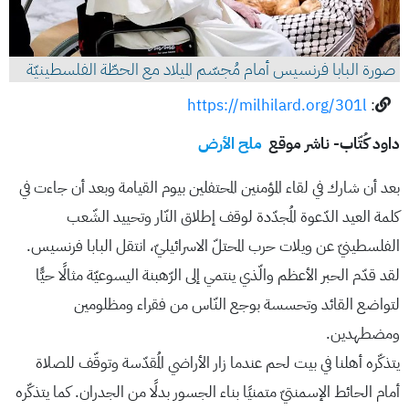
صورة البابا فرنسيس أمام مُجسّم الميلاد مع الحطّة الفلسطينيّة
https://milhilard.org/301l
:
داود كُتّاب- ناشر موقع
ملح الأرض
بعد أن شارك في لقاء المؤمنين المحتفلين بيوم القيامة وبعد أن جاءت في
كلمة العيد الدّعوة المُجدّدة لوقف إطلاق النّار وتحييد الشّعب
الفلسطينيّ عن ويلات حرب المحتلّ الاسرائيليّ، انتقل البابا فرنسيس.
لقد قدّم الحبر الأعظم والّذي ينتمي إلى الرّهبنة اليسوعيّة مثالًا حيًّا
لتواضع القائد وتحسسة بوجع النّاس من فقراء ومظلومين
ومضطهدين.
يتذكّره أهلنا في بيت لحم عندما زار الأراضي المُقدّسة وتوقّف للصلاة
أمام الحائط الإسمنتيّ متمنيًا بناء الجسور بدلًا من الجدران. كما يتذكّره