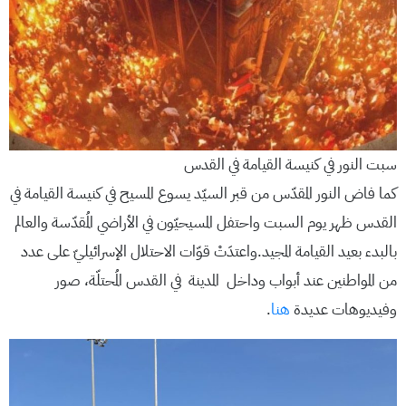
سبت النور في كنيسة القيامة في القدس
كما فاض النور المقدّس من قبر السيّد يسوع المسيح في كنيسة القيامة في
القدس ظهر يوم السبت واحتفل المسيحيّون في الأراضي المُقدّسة والعالم
بالبدء بعيد القيامة المجيد.واعتدَتْ قوّات الاحتلال الإسرائيليّ على عدد
من المواطنين عند أبواب وداخل المدينة في القدس المُحتلّة، صور
وفيديوهات عديدة
هنا
.