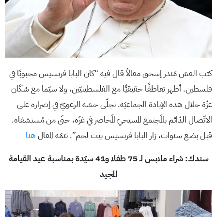
كتب القسّ مُنذر إسحق مقالاً قال فيه “كان البابا فرنسيس محبوبًا في
فلسطين. أظهر تعاطفًا حقيقيًّا مع الفلسطينيّين، ولا سيّما مع سُكّان
غزّة خلال هذه الإبادة الجماعيّة. تجلّى حسّه الرعويّ في إصراره على
الاتّصال الدّائم بالمُجتمع المسيحيّ المُحاصر في غزّة، حتّى من مُستشفاه.
قبل بضع سنوات، زار البابا فرنسيس بيت لحم”. تتمّة المقال
هنا
سندك: شراء ملابس لـ 75 طفلا و41 سيّدة بمناسبة عيد القيامة
المجيد