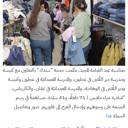
بمناسبة عيد القيامة المجيد، نظّمت خدمة “سندك” بالتعاون مع كنيسة
ومدرسة دير اللّاتين في عجلون، والمدرسة المعمدانيّة في عجلون وكنيسة
ودير اللّاتين في الوهادنة، والمدرسة المعمدانيّة في عمّان، والكاريتاس،
“مُبادرة شراء ملابس لـ 75 طفلًا، و41 سيّدة، مساهمةً في رسم
البسمة على وجوههم وإدخال الفرح إلى قلوبهم. صور وتفاصيل
الحملة
هنا