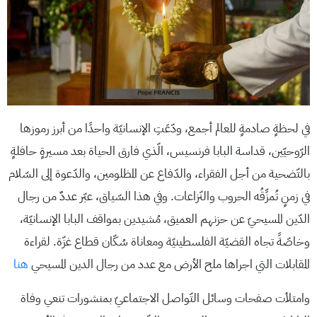
في لحظةٍ صادمةٍ للعالم أجمع، ودّعَتِ الإنسانيّة واحدًا من أبرز رموزها
الرّوحيّين، قداسة البابا فرنسيس، الّذي فارق الحياة بعد مسيرةٍ حافلةٍ
بالتّضحية من أجل الفقراء، والدّفاع عن المظلومين، والدّعوة إلى السّلام
في زمنٍ تُمزِّقُه الحروب والنّزاعات. وفي هذا السّياق، عبّر عددٌ من رجال
الدّين المسيحيّ عن حزنهم العميق، مُشيدين بمواقف البابا الإنسانيّة،
وخاصّةً تجاه القضيّة الفلسطينيّة ومعاناة سُكّان قطاع غزّة. لقراءة
المقابلات التي اجراها ملح الأرض مع عدد من رجال الدين المسيحي
هنا
وامتلأت صفحات وسائل التّواصل الاجتماعيّ بمنشورات تنعي وفاة