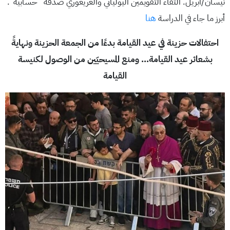
نيسان/أبريل. التقاء التقويمين اليولياني والغريغوري صدفة “حسابية”.
أبرز ما جاء في الدراسة
هنا
احتفالات حزينة في عيد القيامة بدءًا من الجمعة الحزينة ونهايةً
بشعائر عيد القيامة… ومنع المسيحيّين من الوصول لكنيسة
القيامة