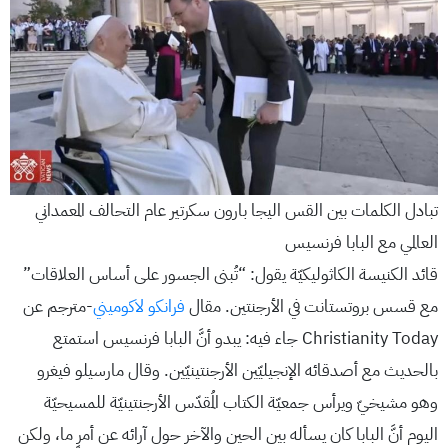
تبادل الكلمات بين القس اليجا بارون سكرتير عام التحالف المعمداني
العالمي مع البابا فرنسيس
قائد الكنيسة الكاثوليكيّة يقول: “تُبنى الجسور على أساس العلاقات”
مع قسس بروتستانت في الأرجنتين. مقال
فرانكو لاكوميني
-مترجم عن
Christianity Today جاء فيه: يبدو أنَّ البابا فرنسيس استمتع
بالحديث مع أصدقائه الإنجيليّين الأرجنتينيّين. وقال مارسيلو فيغرو
وهو مشيخيّ ويرأس جمعيّة الكتاب المُقدّس الأرجنتينيّة للمسيحيّة
اليوم أنَّ البابا كان يسأله بين الحين والآخر حول آرائه عن أمرٍ ما، ولكن