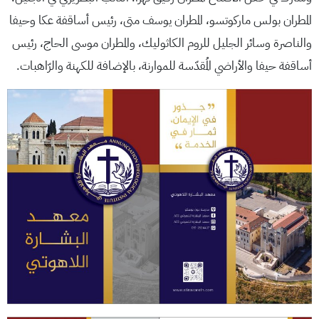
المطران بولس ماركوتسو، المطران يوسف متى، رئيس أساقفة عكا وحيفا
والناصرة وسائر الجليل للروم الكاثوليك، والمطران موسى الحاج، رئيس
أساقفة حيفا والأراضي المُقدّسة للموارنة، بالإضافة للكهنة والرّاهبات.