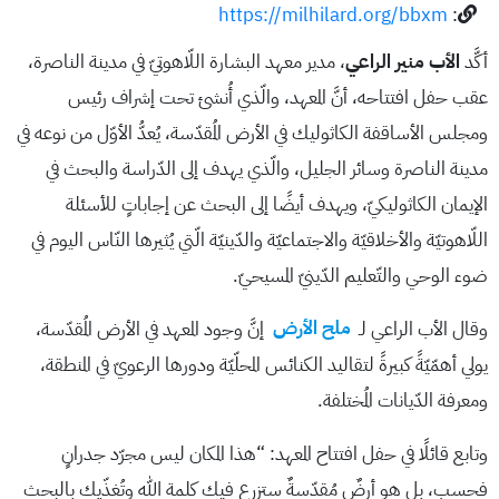
https://milhilard.org/bbxm
:
أكَّد
الأب منير الراعي
، مدير معهد البشارة اللّاهوتيّ في مدينة الناصرة،
عقب حفل افتتاحه، أنَّ المعهد، والّذي أُنشئ تحت إشراف رئيس
ومجلس الأساقفة الكاثوليك في الأرض المُقدّسة، يُعدُّ الأوّل من نوعه في
مدينة الناصرة وسائر الجليل، والّذي يهدف إلى الدّراسة والبحث في
الإيمان الكاثوليكيّ، ويهدف أيضًا إلى البحث عن إجاباتٍ للأسئلة
اللّاهوتيّة والأخلاقيّة والاجتماعيّة والدّينيّة الّتي يُثيرها النّاس اليوم في
ضوء الوحي والتّعليم الدّينيّ المسيحيّ.
وقال الأب الراعي لـ
ملح الأرض
إنَّ وجود المعهد في الأرض المُقدّسة،
يولي أهمّيّةً كبيرةً لتقاليد الكنائس المحلّيّة ودورها الرعويّ في المنطقة،
ومعرفة الدّيانات المُختلفة.
وتابع قائلًا في حفل افتتاح المعهد: “هذا المكان ليس مجرّد جدرانٍ
فحسب، بل هو أرضٌ مُقدّسةٌ ستزرع فيك كلمة الله وتُغذّيك بالبحث