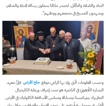
الجاد والصّلاة والتأمُّل، لتصدر خدّامًا يحملون رسالة المحبّة والسّلام،
ويشهدون للمسيح في مجتمعهم ووطنهم”.
وحسب المعلومات الّتي زوّد بها الراعي موقع
ملح الأرض
فإنَّ معهد
البشارة اللّاهوتيّ في الناصرة هو تحت إشراف ورعاية الكاردينال
البطريرك بييرباتيستا بيتسابالا ومجلس الأساقفة الكاثوليك في الأرض
المُقدّسة، ويحمل رؤيةً تقوم على تجذير الإيمان والمعرفة من خلال بناء