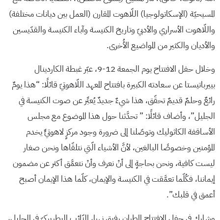
المسيحيّة (الإسكاتولوجيا) اللّاهوت المقارن (العمل بين ديانات مختلفة)
واللّاهوت الأسراري والأدبيّ وتاريخ الكنيسة وآباء الكنيسة والقدّيسين
والأديان والكثير من المواضيع الأُخرى.
وخلال حفل الافتتاح يوم الجمعة 12-9، عبّر غبطة الكاردينال
بييرباتيستا عن سعادته الكبيرة بافتتاح المعهد اللّاهوتيّ قائلًا: “هذا يومٌ
رائعٌ وحلمٌ قديمٌ تحقّق، هذا شيءٌ جديدٌ يُعبِّر عن صوت الكنيسة في
الجليل”، وأضاف قائلًا: ” تحدَّثنا حول هذا الموضوع مع مجلس
الأساقفة الكاثوليك وتوصّلنا إلى ضرورة وجود مركزٍ لاهوتيٍّ يخدم
المؤمنين وخصوصًا البالغين، لأنَّ الأشياء الّتي نتلقّاها ونحن صغار
ليست كافية، ونحن بحاجةٍ إلى أنْ نعرف وأنْ نتعمَّق أكثر عن مضمون
إيماننا، فكُلّما تعمَّقت في الكنيسة والإيمان، كلّما هذا الإيمان أصبح
أعمق في قلبك”.
وشارك في حفل الافتتاح المطران رفيق نهرا، النّائب البطريركيّ في الجليل،