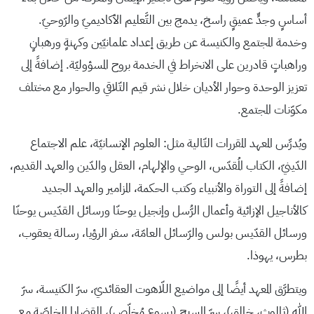
أساسٍ وجدٍّ عميقٍ راسخ، يدمج بين التَّعليم الأكاديميّ والرّوحيّ.
وخدمة المجتمع والكنيسة عن طريق إعداد علمانيّين وكهنةٍ ورهبانٍ
وراهباتٍ قادرين على الانخراط في الخدمة بروح المسؤوليّة. إضافةً إلى
تعزيز الوحدة وحوار الأديان خلال نشر قيم التّلاقي والحوار مع مختلف
مكوّنات المجتمع.
ويُدرِّس المعهد المقررات التّالية مثل: العلوم الإنسانيّة، علم الاجتماع
الدّينيّ، الكتاب المُقدّس، الوحي والإلهام، العقل والدّين والعهد القديم،
إضافةً إلى التوراة والأنبياء وكتب الحكمة، المزامير والعهد الجديد
كالأناجيل الإزائية وأعمال الرُّسل وإنجيل يوحنّا ورسائل القدّيس يوحنّا
ورسائل القدّيس بولس والرّسائل العامّة، سفر الرؤيا، رسالة يعقوب،
بطرس، يهوذا.
ويتطرَّق المعهد أيضًا إلى مواضيع اللّاهوت العقائديّ، سرّ الكنيسة، سرّ
الله (ثالوث، خالق)، سرّ المسيح (يسوع مُخلّص)، القضايا الخاصّة مع