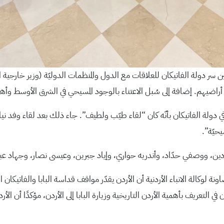
 سر دولة الفاتيكان للعلاقات مع الدول والمنظمات الدوليّة (وزير خارجية 
أراضيهم. إضافة إلى سُبل الاعتناء بالوجود المسيحي في الشرق الأوسط وأه
دولة الفاتيكان بأنّه كان “لقاء طيّب ولطيف”. جاء ذلك بعد لقاء وفد ني
يحيّة”.
ثم زيادين، ووصفي حدّاد، وأندريه حواري، وإياد جبرين، وعيسى نصار، وجهاد ع
الة الانباء الأردنية أن الأردن يقدّر مواقف قداسة البابا والفاتيكان اله
في التعريف بأهمية الأردن التاريخية وزيارة البابا إلى الأردن، مؤكدًا أن الأ