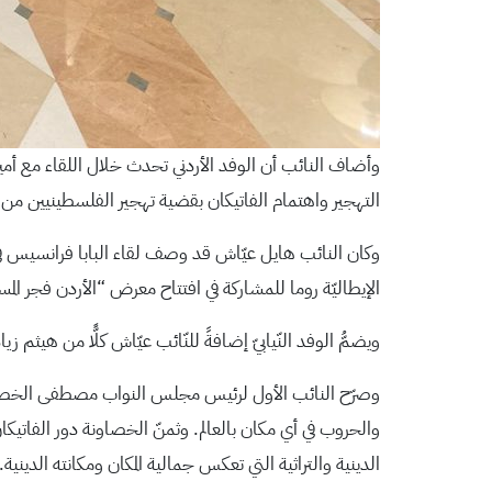
وأضاف النائب أن الوفد الأردني تحدث خلال اللقاء مع أمين
التهجير واهتمام الفاتيكان بقضية تهجير الفلسطينيين من 
وكان النائب هايل عيّاش قد وصف لقاء البابا فرانسيس في 
الإيطاليّة روما للمشاركة في افتتاح معرض “الأردن فجر المس
ويضمُّ الوفد النّيابيّ إضافةً للنّائب عيّاش كلًّا من هي
وصرّح النائب الأول لرئيس مجلس النواب مصطفى الخصاونة لوك
والحروب في أي مكان بالعالم. وثمنّ الخصاونة دور الفاتيكان 
الدينية والتراثية التي تعكس جمالية المكان ومكانته الدينية.