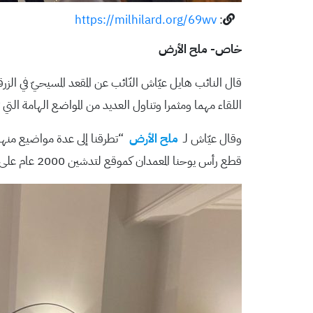
https://milhilard.org/69wv
:
خاص- ملح الأرض
قال النائب هايل عيّاش النّائب عن المقعد المسيحيّ في الزرقا
اللقاء مهما ومثمرا وتناول العديد من المواضع الهامة الت
وقال عيّاش لـ
ملح الأرض
قطع رأس يوحنا المعمدان كموقع لتدشين 2000 عام على السيد المسيح وقطع رأس يوحنا المعمدان”.