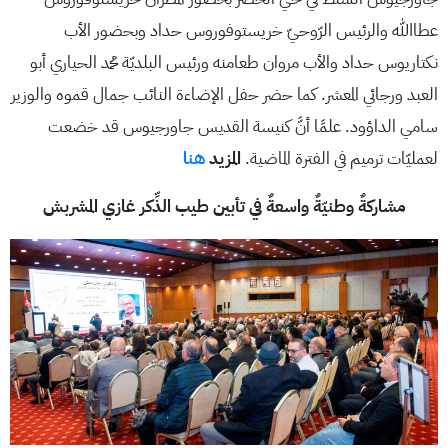
عطاالله والرئيس الرّوحيّ خريستوفوروس حداد وبحضور الأب
نكتاريوس حداد والأب مروان طعامنه ورئيس البلديّة محمد الحياري أبو
العبد ورجائي المعشر. كما حضر حفل الإضاءة النائب جمال قموه والوزير
سامي الداؤود. علمًا أنَّ كنيسة القديس جاورجيوس قد خضعت
لعمليّات ترميم في الفترة الماضية.
المزيد
هنا
مشاركةٌ وطنيّةٌ واسعةٌ في تأبين طيب الذِّكر غازي المشربش