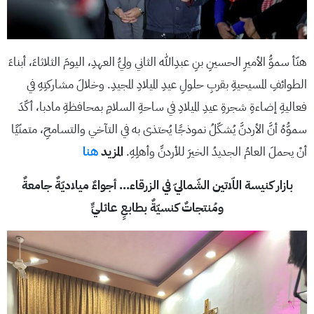
هنّأ سموُّ الأميرِ الحسينِ بنِ عبدِﷲ الثاني وليُّ العهدِ، اليومَ الثلاثاءَ، أبناءَ
الطوائفِ المسيحيةِ بقربِ حلولِ عيدِ الميلادِ المجيدِ. وخلالَ مشاركتِهِ في
فعاليةِ إضاءةِ شجرةِ عيدِ الميلادِ في ساحةِ السلامِ بمحافظةِ مادبا، أكّدَ
سموُّهُ أنَّ الأردنَّ يُشكّلُ نموذجًا يُحتذى به في التآخي والتسامحِ، متمنّيًا
أنْ يحملَ العامُ الجديدُ الخيرَ للأردنِّ وأهلِهِ.
المزيد
هنا
بازار كنيسة اللّاتين الشّماليّ في الزرقاء… أجواءٌ ميلاديّةٌ جامعةٌ
ومُنتجاتٌ كنسيّةٌ بطابعٍ عائليٍّ