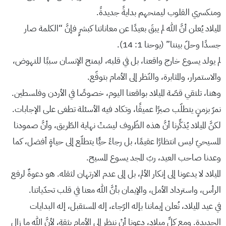
ومنكسري القلوب ليمنحهم بدايةً جديدةً.
الميلاد يُعلن أنَّ الله لم يبقَ بعيدًا عن معاناتنا كبشرٍ فإنَّ “الكلمة صار
جسدًا وحلّ بيننا” (يوحنا 1: 14).
لم يولد يسوع خارج واقعنا، بل في قلبه، ليمنح الإنسان سببًا للنهوض،
والاستمرار، والمثابرة، والنّظر إلى الأمام بتوقّع.
وهنا، تلتقي قصّة الميلاد بواقعنا اليوم، خصوصًا في الأردن وفلسطين.
نمرّ بزمنٍ يتطلّب صبرًا عميقًا، وتكاد فيه الأسئلة تطغى على الإجابات.
لكنَّ الميلاد يُذكِّرنا أنَّ هذه الظّروف ليسَتْ نهاية الطّريق، وأنَّ صمودنا
المسيحيّ ليس انتظارًا عقيمًا، بل رجاءً حيًّا يتطلّع إلى حياةٍ أفضل، كما
وعدنا صاحب العيد، ربّ المجد يسوع المسيح.
الميلاد لا يدعونا إلى إنكار الألم، بل إلى عدم الارتهان لثقله. هو دعوةٌ لرفع
الرأس، واسترداد الأمل، والإيمان بأنَّ الله معنا في قلب تحدّياتنا.
في عيد الميلاد، نُعلن إيماننا بإله الرّجاء، إله المستقبل، إله البدايات
الجديدة. ومع كلِّ ميلادٍ، دعونا أنْ ننظر إلى الأمام بثقةٍ، لأنَّ الله ما زال