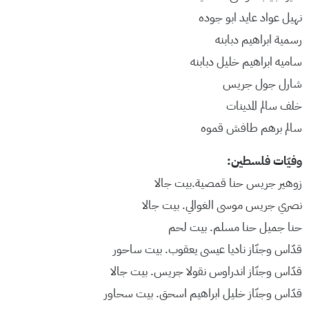
نهيل عواد عايد ابو جوده
رسمية ابراهيم دبابنه
ساميه ابراهيم خليل دبابنه
شارل جول جريس
خلف سالم المدينات
سالم برهم طافش قموه
وفيّات فلسطين:
زوهير جريس حنا قمصية.بيت جالا
نصري جريس موسى الغوالي. بيت جالا
حنا جميل حنا مسلم. بيت لحم
قدّاس وجنّاز ناديا عيسى يعقوب. بيت ساحور
قدّاس وجنّاز اندراوس نقولا جريس. بيت جالا
قدّاس وجنّاز خليل ابراهيم اسحق. بيت سحاور