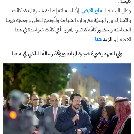
كنيسة.
وقال الرحيبه لـ
ملح الأرض
إنَّ احتفاليّة إضاءة شجرة الميلاد كانَت
بالتّشارك بين البلديّة مع وزارة السّياحة والمُجتمع المحلّي وجمعيّة ديرتنا
السّياحيّة وبحضور كافّة كنائس المفرق الّتي كانَتْ مُتواجدة في هذا
الاحتفال.
المزيد
هنا
وليّ العهد يضيءُ شجرة الميلاد ويؤكّدُ رسالةَ التآخي في مادبا