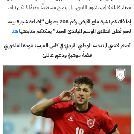
معنا. فالله لا يُعيد تدوير الماضي، بل يصنع مستقبلًا جديدًا لم نكن نراه.
إذا فاتتكم نشرة ملح الأرض رقم 208 بعنوان “إضاءة شجرة بيت
لحم تُعلن انطلاق الموسم الميلاديّ المجيد” يمكنكم متابعتها
هنا
أصغر لاعبي المنتخب الوطني الأردنيّ في كأس العرب: عودة الفاخوري
قصّةُ موهبةٍ ودعمٍ عائليّ