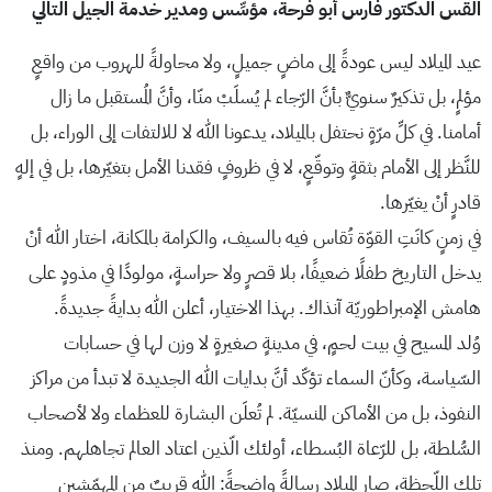
القس الدكتور فارس أبو فرحة، مؤسِّس ومدير خدمة الجيل التالي
عيد الميلاد ليس عودةً إلى ماضٍ جميلٍ، ولا محاولةً للهروب من واقعٍ
مؤلمٍ، بل تذكيرٌ سنويٌّ بأنَّ الرّجاء لم يُسلَبْ منّا، وأنَّ المُستقبل ما زال
أمامنا. في كلِّ مرّةٍ نحتفل بالميلاد، يدعونا الله لا للالتفات إلى الوراء، بل
للنَّظر إلى الأمام بثقةٍ وتوقّعٍ، لا في ظروفٍ فقدنا الأمل بتغيّرها، بل في إلهٍ
قادرٍ أنْ يغيّرها.
في زمنٍ كانَتِ القوّة تُقاس فيه بالسيف، والكرامة بالمكانة، اختار الله أنْ
يدخل التاريخ طفلًا ضعيفًا، بلا قصرٍ ولا حراسةٍ، مولودًا في مذودٍ على
هامش الإمبراطوريّة آنذاك. بهذا الاختيار، أعلن الله بدايةً جديدةً.
وُلد المسيح في بيت لحمٍ، في مدينةٍ صغيرةٍ لا وزن لها في حسابات
السّياسة، وكأنّ السماء تؤكّد أنَّ بدايات الله الجديدة لا تبدأ من مراكز
النفوذ، بل من الأماكن المنسيّة. لم تُعلَن البشارة للعظماء ولا لأصحاب
السُّلطة، بل للرّعاة البُسطاء، أولئك الّذين اعتاد العالم تجاهلهم. ومنذ
تلك اللّحظة، صار الميلاد رسالةً واضحةً: الله قريبٌ من المهمّشين