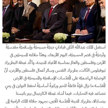
استقبل الملك عبدﷲ الثّاني قياداتٍ دينيّةً مسيحيّةً وإسلاميّةً مقدسيّةً
وأردنيّةً في قصر الحسينيّة، اليوم الأربعاء. وهنّأ جلالته المسيحيّين في
الأردن وفلسطين والعالم بمناسبة الأعياد المجيدة، وأكَّد غبطة البطريرك
ثيوفيلوس الثّالث، بطريرك القدس وسائر أعمال فلسطين والأردن، أنَّ
الوصاية الهاشميّة على المُقدّسات الإسلاميّة والمسيحيّة في الأرض
المُقدّسة ما تزال قوّةً فاعلةً للخير وركيزةً أساسيّةً لحفظ التوازن في زمنٍ
تتصاعد فيه التحدّيات. فيما أشاد غبطة الكاردينال بيير باتيستا
بيتسابالا، بطريرك المدينة المُقدّسة للّاتين، بجهود جلالة الملك الرامية إلى