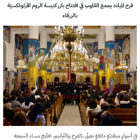
فرح الميلاد يجمع القلوب في افتتاح بازر كنيسة الروم الأرثوذكسيّة
بالزرقاء
في أجواءٍ ميلاديّةٍ دافئةٍ تعبقُ بالفرح والتّرانيم، افتُتح مساء الجمعة