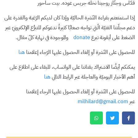
قدّاس وجنّاز روجينا نخله جريس عوده. بيت ساحور
إذا استمتعتم بقراءة النّشرة الحاليّة وإذا كان لديكم الرّغبة والقدرة على
دعم مجلّتنا الفتيّة الّتي تواجه صعابًا كثيرةً ندعوكم للتبرُّع الإلكترونيّ عبر
الضغط على أيقونة تبرع
donate
والموجودة في نهاية كلّ مقال.
للحصول على النّشرة أو إلغاء الحصول عليها الرّجاء إعلامنا
هنا
يمكنكم أيضًا الاشتراك بقناتنا على الواتساب، للبقاء على اطلاع على
أهم الأخبار اليوميّة والعاجلة عبر الرابط التالي
هنا
للحصول على النّشرة أو إلغاء الحصول عليها الرجاء إعلامنا
عبر
milhilard@gmail.com