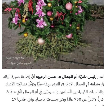
اعتبر
رئيس بلديّة أم الجمال م. حسن الرحيبه
أنَّ إضاءة شجرة الميلاد
في منطقة أم الجمال الأثريّة في المفرق مهمّة جدًّا وتؤكِّد تشاركيّة الأعياد
والمناسبات الدّينيّة بين المُسلمين والمسيحيّين في أم الجمال الّتي عاشَتْ
فترةً لا تقلُّ عن 750 عامًا وهي مسيحيّة بامتياز، وبُني خلالها 17