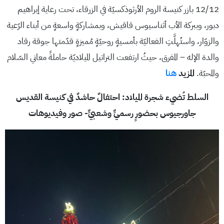
12/12 بازر كنيسة الروم الأرثوذكسيّة في الزرقاء، تحت رعاية إبراهيم
دبور، وببركة الأب أثناسيوس قاقيش، وبمشاركةٍ واسعةٍ من أبناء الرّعية
والزوّار، واستُهلَّتِ الفعاليّة بأمسيةٍ روحيّةٍ مُميزةٍ قدّمتها جوقة رقاد
والدة الإله – المفرق، حيثُ ارتفعت التراتيل الميلاديّة حاملةً معاني السّلام
والمحبّة.
المزيد
هنا
السلط تُضيء شجرة الميلاد: احتفالٌ حاشدٌ في كنيسة القديس
جاورجيوس بحضورٍ رسميٍّ وشعبيٍّ- صور وفيديوهات