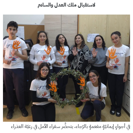
لاستقبال ملك العدل والسلام
في أجواءٍ إيمانيّةٍ مفعمةٍ بالرّجاء، يتحضَّر سفراء الأمل في رعيّة العذراء