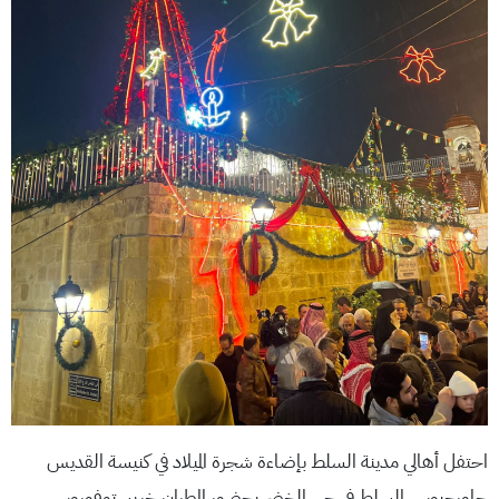
احتفل أهالي مدينة السلط بإضاءة شجرة الميلاد في كنيسة القديس
جاورجيوس السلط في حي الخضر بحضور المطران خريستوفوروس