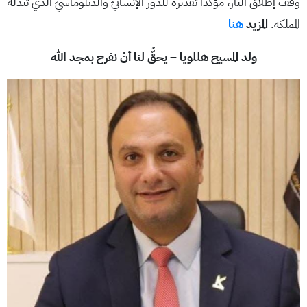
وقف إطلاق النار، مؤكّدًا تقديره للدّور الإنسانيّ والدبلوماسيّ الّذي تبذله
المملكة.
المزيد
هنا
ولد المسيح هللويا – يحقُّ لنا أنْ نفرح بمجد الله