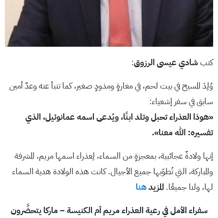
كتب
شادي عيسى الرزوق
:
وُلِدَ المسيح في بيت لحم، في مغارةٍ ومذودٍ صغير، كما تنبأ عنه وعدٌ أمين
سابق في سفر إشعياء:
«هوذا العذراء تحبل وتلد ابنًا، ويُدعى اسمه عمانوئيل، الذي
تفسيره: الله معنا».
إنها ولادةٌ عجائبية، بمعجزةٍ من السماء، لِعذراء اسمها مريم، المشرفة
والمباركة، التي تُطوّبها جميع الأجيال. كانت هذه الولادة هدية السماء
لها، ولنا جميعًا.
المزيد
هنا
سفراء الأمل في رعية العذراء مريم أم الكنيسة – ماركا يتحضَّرون