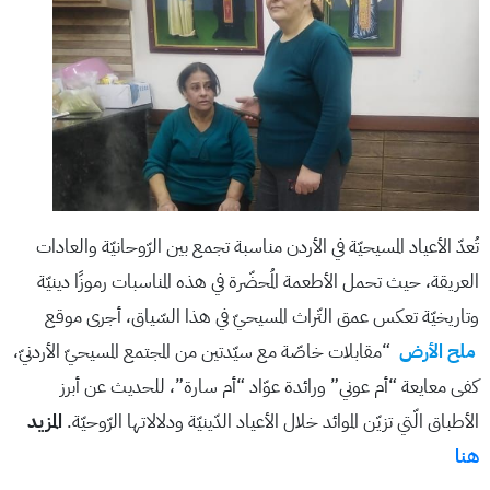
تُعدّ الأعياد المسيحيّة في الأردن مناسبة تجمع بين الرّوحانيّة والعادات
العريقة، حيث تحمل الأطعمة المُحضّرة في هذه المناسبات رموزًا دينيّة
وتاريخيّة تعكس عمق التّراث المسيحيّ في هذا السّياق، أجرى موقع
ملح الأرض
“مقابلات خاصّة مع سيّدتين من المجتمع المسيحيّ الأردنيّ،
كفى معايعة “أم عوني” ورائدة عوّاد “أم سارة”، للحديث عن أبرز
الأطباق الّتي تزيّن الموائد خلال الأعياد الدّينيّة ودلالاتها الرّوحيّة.
المزيد
هنا