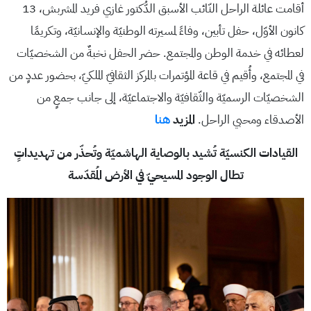
أقامت عائلة الراحل النّائب الأسبق الدُّكتور غازي فريد المشربش، 13
كانون الأوّل، حفل تأبين، وفاءً لمسيرته الوطنيّة والإنسانيّة، وتكريمًا
لعطائه في خدمة الوطن والمجتمع. حضر الحفل نخبةٌ من الشخصيّات
في المجتمع، وأُقيم في قاعة المؤتمرات بالمركز الثقافيّ الملكيّ، بحضور عددٍ من
الشخصيّات الرسميّة والثّقافيّة والاجتماعيّة، إلى جانب جمعٍ من
الأصدقاء ومحبي الراحل.
المزيد
هنا
القيادات الكنسيّة تُشيد بالوصاية الهاشميّة وتُحذّر من تهديداتٍ
تطال الوجود المسيحيّ في الأرض المُقدّسة