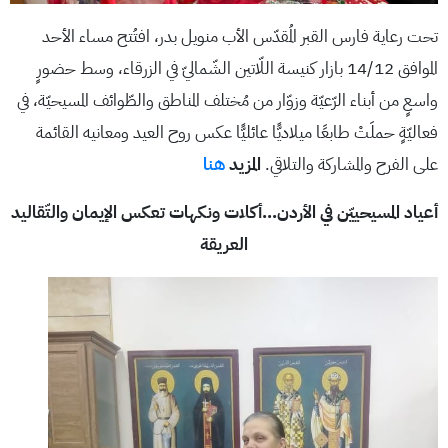
تحت رعاية فارس القبر المُقدّس الأب منويل بدر، افتُتح مساء الأحد
الموافق 14/12 بازار كنيسة اللّاتين الشّماليّ في الزرقاء، وسط حضورٍ
واسعٍ من أبناء الرّعيّة وزوّار من مُختلف المناطق والطّوائف المسيحيّة، في
فعاليّةٍ حملَتْ طابعًا ميلاديًّا عائليًّا عكس روح العيد ومعانيه القائمة
على الفرح والمشاركة والتلاقي.
المزيد
هنا
أعياد المسيحييّن في الأردن…أكلات ونكهات تعكس الإيمان والتّقاليد
العريقة