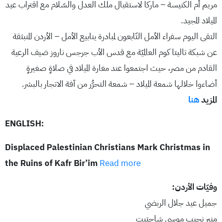
مريم أم الكنيسة – ماركا لاستقبال ملك العدل والسّلام مع اقتراب عيد
الميلاد المجيد.
التقى اليوم سفراء الأمل التّابعون لمبادرة ينابيع الأمل – الأردن المنبثقة
عن شبكة تاليتا كوم العالميّة مع قدس الأب جرجس ناروز ضيف الرعية
القادم من مصر، حيث اجتمعوا عند مغارة الميلاد في صلاةٍ صغيرةٍ
أضاءوا خلالها شمعة الميلاد – شمعة التحرُّر من آفة الاتجار بالبشر.
المزيد
هنا
ENGLISH:
Displaced Palestinian Christians Mark Christmas in
the Ruins of Kafr Bir’im
Read more
وفيّات الأردن:
جميل عيد جلال الربضي
منير نجيب موسى شاحتيت