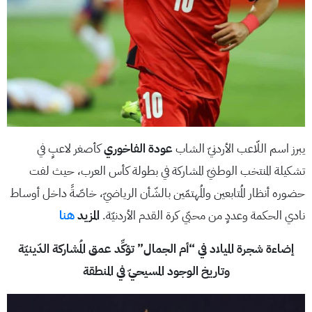
يبرز اسم اللّاعب الأردنيّ الشاب
عودة الفاخوري
كأصغر لاعبٍ في
تشكيلة المنتخب الوطنيّ المشاركة في بطولة كأس العرب، حيث لفت
حضوره أنظار المُتابعين والمُهتمّين بالشّأن الرياضيّ، خاصّةً داخل أوساط
نادي الحكمة وعددٍ من محبّي كرة القدم الأردنيّة.
المزيد
هنا
إضاءة شجرة الميلاد في “أم الجمال” تؤكِّد عمق المُشاركة الدّينيّة
وتاريخ الوجود المسيحيّ في المنطقة